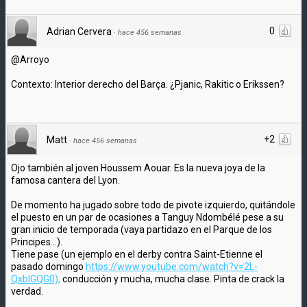
0
Adrian Cervera
·
hace 456 semanas
@Arroyo
Contexto: Interior derecho del Barça. ¿Pjanic, Rakitic o Erikssen?
+2
Matt
·
hace 456 semanas
Ojo también al joven Houssem Aouar. Es la nueva joya de la
famosa cantera del Lyon.
De momento ha jugado sobre todo de pivote izquierdo, quitándole
el puesto en un par de ocasiones a Tanguy Ndombélé pese a su
gran inicio de temporada (vaya partidazo en el Parque de los
Principes...).
Tiene pase (un ejemplo en el derby contra Saint-Etienne el
pasado domingo
https://www.youtube.com/watch?v=2L-
QxblGQG0),
conducción y mucha, mucha clase. Pinta de crack la
verdad.