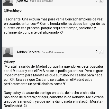
0
jcperez
·
hace 456 semanas
@Restituyo
Fascinante. Una excusa más para ver la Concachampions de vez
en cuando, entonces ^^ Como hondureño les deseo la mejor de las
suertes en ese proceso, porque requiere tiempo, paciencia y
sufrimiento por parte del aficionado
0
Adrian Cervera
·
hace 456 semanas
@Dany
'Morata ha salido del Madrid porque ha querido, es decir buscaba
ser el 9 titular y eso el RMA no se lo podía garantizar. Pero el gran
impedimento para Morata es que su fútbol no casaba para nada
con CR. Una vez que Cristiano se acabe, en el Madrid cabe
perfectamente un perfil distinto como 9.'
Dany estoy de acuerdo contigo en todo, de hecho el otro día
hablando de Morata por aquí, comenté lo de Ronaldo. Me extraña
un poco la mención, ya que no he dicho nada en relación Morata-
Real Madrid.