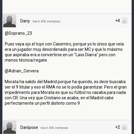
+4
Dany
·
hace 456 semanas
@Soprano_23
Pues vaya ojo el tuyo con Casemiro, porque yo lo único que veía
era un jugador muy desordenado para ser MC y que lo máximo
que aspiraba era a convertirse en un "Lass Diarra" pero con
menos técnica/regate.
@Adrian_Cervera
Morata ha salido del Madrid porque ha querido, es decir buscaba
ser el 9 titular y eso el RMA no se lo podía garantizar. Pero el gran
impedimento para Morata es que su fútbol no casaba para nada
con CR. Una vez que Cristiano se acabe, en el Madrid cabe
perfectamente un perfil distinto como 9.
+2
Danipose
·
hace 456 semanas