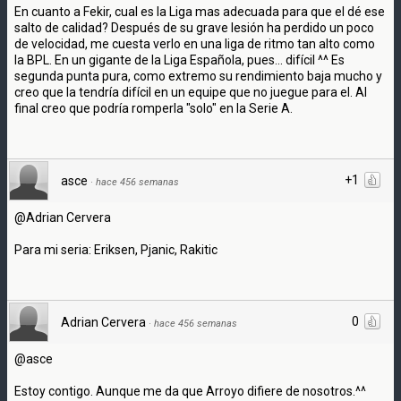
En cuanto a Fekir, cual es la Liga mas adecuada para que el dé ese
salto de calidad? Después de su grave lesión ha perdido un poco
de velocidad, me cuesta verlo en una liga de ritmo tan alto como
la BPL. En un gigante de la Liga Española, pues... difícil ^^ Es
segunda punta pura, como extremo su rendimiento baja mucho y
creo que la tendría difícil en un equipe que no juegue para el. Al
final creo que podría romperla "solo" en la Serie A.
+1
asce
·
hace 456 semanas
@Adrian Cervera
Para mi seria: Eriksen, Pjanic, Rakitic
0
Adrian Cervera
·
hace 456 semanas
@asce
Estoy contigo. Aunque me da que Arroyo difiere de nosotros.^^