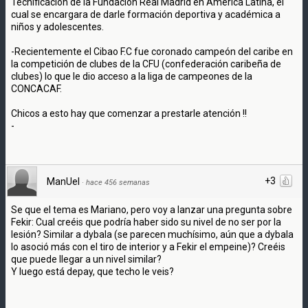
Tecnificación de la Fundación Real Madrid en América Latina, el
cual se encargara de darle formación deportiva y académica a
niños y adolescentes.
-Recientemente el Cibao F.C fue coronado campeón del caribe en
la competición de clubes de la CFU (confederación caribeña de
clubes) lo que le dio acceso a la liga de campeones de la
CONCACAF.
Chicos a esto hay que comenzar a prestarle atención !!
-
+3
ManUel
·
hace 456 semanas
Se que el tema es Mariano, pero voy a lanzar una pregunta sobre
Fekir: Cual creéis que podría haber sido su nivel de no ser por la
lesión? Similar a dybala (se parecen muchísimo, aún que a dybala
lo asoció más con el tiro de interior y a Fekir el empeine)? Creéis
que puede llegar a un nivel similar?
Y luego está depay, que techo le veis?