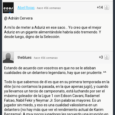
+14
Abel Rojas
·
hace 456 semanas
@ Adrián Cervera
A mí lo de meter a Aduriz en ese saco... Yo creo que el mejor
Aduriz en un gigante alimentándole habría sido tremendo. Y
desde luego, digno de la Selección.
+3
theblues
·
hace 456 semanas
Estando de acuerdo con vosotros en que no se le atisban
cualidades de un delantero legendario, hay que ser prudente. ^^
Todo lo que sabemos de él es que en su primera temporada en la
élite (si no contamos la pasada, en la que apenas jugó), y cuando
ya llevamos un tercio de campeonato, está luchando por ser el
máximo goleador de la Ligue 1 con Edison Cavani, Radamel
Falcao, Nabil Fekir y Neymar Jr. Son palabras mayores. Es un
jugador sin miedo, y eso es una cualidad valiosísima en un
delantero (no hay más que ver el rendimiento actual de Karim
Benzema). A muy pocos jugadores les recuerdo una irrupción en