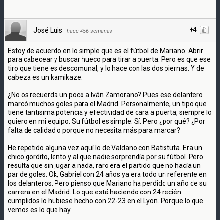
+4
José Luis
·
hace 456 semanas
Estoy de acuerdo en lo simple que es el fútbol de Mariano. Abrir
para cabecear y buscar hueco para tirar a puerta. Pero es que ese
tiro que tiene es descomunal, y lo hace con las dos piernas. Y de
cabeza es un kamikaze.
¿No os recuerda un poco a Iván Zamorano? Pues ese delantero
marcó muchos goles para el Madrid. Personalmente, un tipo que
tiene tantísima potencia y efectividad de cara a puerta, siempre lo
quiero en mi equipo. Su fútbol es simple. Sí. Pero ¿por qué? ¿Por
falta de calidad o porque no necesita más para marcar?
He repetido alguna vez aquí lo de Valdano con Batistuta. Era un
chico gordito, lento y al que nadie sorprendía por su fútbol. Pero
resulta que sin jugar a nada, raro era el partido que no hacía un
par de goles. Ok, Gabriel con 24 años ya era todo un referente en
los delanteros. Pero pienso que Mariano ha perdido un año de su
carrera en el Madrid. Lo que está haciendo con 24 recién
cumplidos lo hubiese hecho con 22-23 en el Lyon. Porque lo que
vemos es lo que hay.