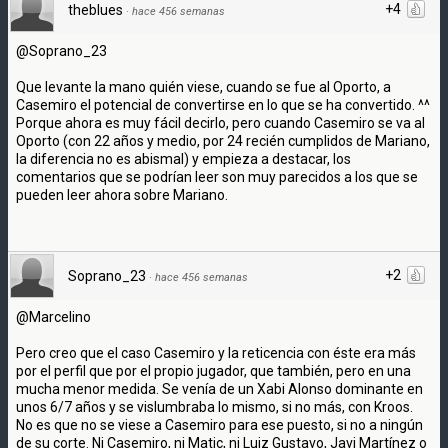
+4
theblues
·
hace 456 semanas
@Soprano_23
Que levante la mano quién viese, cuando se fue al Oporto, a
Casemiro el potencial de convertirse en lo que se ha convertido. ^^
Porque ahora es muy fácil decirlo, pero cuando Casemiro se va al
Oporto (con 22 años y medio, por 24 recién cumplidos de Mariano,
la diferencia no es abismal) y empieza a destacar, los
comentarios que se podrían leer son muy parecidos a los que se
pueden leer ahora sobre Mariano.
+2
Soprano_23
·
hace 456 semanas
@Marcelino
Pero creo que el caso Casemiro y la reticencia con éste era más
por el perfil que por el propio jugador, que también, pero en una
mucha menor medida. Se venía de un Xabi Alonso dominante en
unos 6/7 años y se vislumbraba lo mismo, si no más, con Kroos.
No es que no se viese a Casemiro para ese puesto, si no a ningún
de su corte. Ni Casemiro, ni Matic, ni Luiz Gustavo, Javi Martínez o