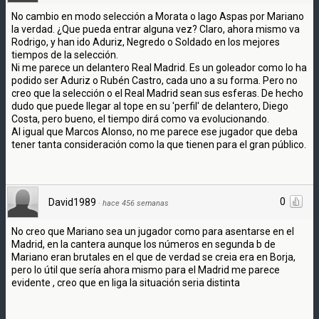
No cambio en modo selección a Morata o Iago Aspas por Mariano
la verdad. ¿Que pueda entrar alguna vez? Claro, ahora mismo va
Rodrigo, y han ido Aduriz, Negredo o Soldado en los mejores
tiempos de la selección.
Ni me parece un delantero Real Madrid. Es un goleador como lo ha
podido ser Aduriz o Rubén Castro, cada uno a su forma. Pero no
creo que la selección o el Real Madrid sean sus esferas. De hecho
dudo que puede llegar al tope en su 'perfil' de delantero, Diego
Costa, pero bueno, el tiempo dirá como va evolucionando.
Al igual que Marcos Alonso, no me parece ese jugador que deba
tener tanta consideración como la que tienen para el gran público.
0
David1989
·
hace 456 semanas
No creo que Mariano sea un jugador como para asentarse en el
Madrid, en la cantera aunque los números en segunda b de
Mariano eran brutales en el que de verdad se creia era en Borja,
pero lo útil que sería ahora mismo para el Madrid me parece
evidente , creo que en liga la situación seria distinta