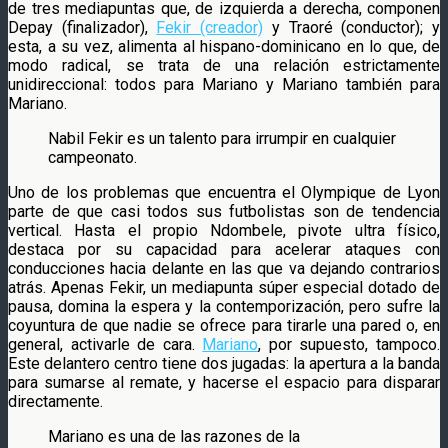
de tres mediapuntas que, de izquierda a derecha, componen
Depay (finalizador),
Fekir (creador)
y Traoré (conductor); y
esta, a su vez, alimenta al hispano-dominicano en lo que, de
modo radical, se trata de una relación estrictamente
unidireccional: todos para Mariano y Mariano también para
Mariano.
Nabil Fekir es un talento para irrumpir en cualquier
campeonato.
Uno de los problemas que encuentra el Olympique de Lyon
parte de que casi todos sus futbolistas son de tendencia
vertical. Hasta el propio Ndombele, pivote ultra físico,
destaca por su capacidad para acelerar ataques con
conducciones hacia delante en las que va dejando contrarios
atrás. Apenas Fekir, un mediapunta súper especial dotado de
pausa, domina la espera y la contemporización, pero sufre la
coyuntura de que nadie se ofrece para tirarle una pared o, en
general, activarle de cara.
Mariano
, por supuesto, tampoco.
Este delantero centro tiene dos jugadas: la apertura a la banda
para sumarse al remate, y hacerse el espacio para disparar
directamente.
Mariano es una de las razones de la