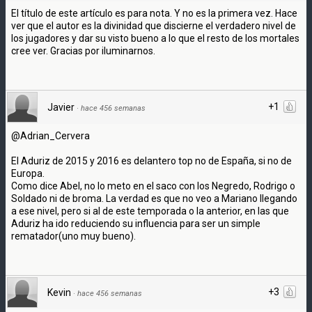
El título de este artículo es para nota. Y no es la primera vez. Hace
ver que el autor es la divinidad que discierne el verdadero nivel de
los jugadores y dar su visto bueno a lo que el resto de los mortales
cree ver. Gracias por iluminarnos.
+1
Javier
·
hace 456 semanas
@Adrian_Cervera
El Aduriz de 2015 y 2016 es delantero top no de España, si no de
Europa.
Como dice Abel, no lo meto en el saco con los Negredo, Rodrigo o
Soldado ni de broma. La verdad es que no veo a Mariano llegando
a ese nivel, pero si al de este temporada o la anterior, en las que
Aduriz ha ido reduciendo su influencia para ser un simple
rematador(uno muy bueno).
+3
Kevin
·
hace 456 semanas