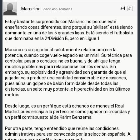
+4
Marcelino
·
hace 456 semanas
Estoy bastante sorprendido con Mariano, no porque esté
enseñando cosas diferentes, sino porque su "skillset" está siendo
dominante en una de las 5 grandes ligas. Está siendo el futbolista
que dominaba en la 2ªDivisión B, pero en Ligue 1.
Mariano es un jugador absolutamente relacionado con la
potencia, cuando coge vuelo-espacio es un misil. Su técnica para
controlar, pasar o conducir, no es buena, y de ahí que tenga
muchos problemas para relacionarse con los demás. Sin
embargo, su explosividad y agresividad son garantía de que el
jugador va a producir una cantidad considerable de ocasiones,
pues aúna un golpeo de balón formidable desde todas las
distancias, un salto muy potente, e hiperactividad en los últimos
metros.
Desde luego, es un perfil que está echando de menos el Real
Madrid, pues encaja a la perfección como jugador microondas y
un perfil contrapuesto al de Karim Benzema.
Por otra parte, tengo entendido que reúne las condiciones
administrativas para ser convocado por la selección española. A
mí me parece un perfil a tener en cuenta.