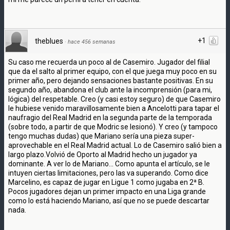
+1
theblues
·
hace 456 semanas
Su caso me recuerda un poco al de Casemiro. Jugador del filial
que da el salto al primer equipo, con el que juega muy poco en su
primer año, pero dejando sensaciones bastante positivas. En su
segundo año, abandona el club ante la incomprensión (para mi,
lógica) del respetable. Creo (y casi estoy seguro) de que Casemiro
le hubiese venido maravillosamente bien a Ancelotti para tapar el
naufragio del Real Madrid en la segunda parte de la temporada
(sobre todo, a partir de que Modric se lesionó). Y creo (y tampoco
tengo muchas dudas) que Mariano sería una pieza super-
aprovechable en el Real Madrid actual. Lo de Casemiro salió bien a
largo plazo.Volvió de Oporto al Madrid hecho un jugador ya
dominante. A ver lo de Mariano... Como apunta el artículo, se le
intuyen ciertas limitaciones, pero las va superando. Como dice
Marcelino, es capaz de jugar en Ligue 1 como jugaba en 2ª B.
Pocos jugadores dejan un primer impacto en una Liga grande
como lo está haciendo Mariano, así que no se puede descartar
nada.