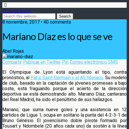
Ecos del Balón
8 noviembre, 2017 • 40 comments
Mariano Díaz es lo que se ve
Abel Rojas
Compartir
Publicar en Twitter
Pin
Correo electrónico
SMS
El Olympique de Lyon está aguantando el tipo, contra
pronóstico, al
Paris Saint-Germain y al AS Monaco
. Su modelo
de club, basado en la captación de jóvenes promesas a bajo
coste, está fraguando porque el acierto de la dirección
deportiva
se está demostrando alto. Mariano Díaz, canterano
del Real Madrid, ha sido el penúltimo de sus hallazgos.
Mariano, que suma nueve goles y una asistencia en 12
partidos de Ligue 1, ocupa en solitario la punta del 4-2-3-1 de
Bruno Génésio. El jovencísimo doble pivote formado por
Tousart y Ndombele (20 años cada uno) da sostén a la línea