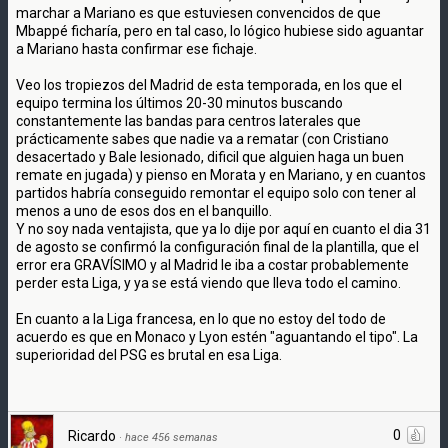
marchar a Mariano es que estuviesen convencidos de que
Mbappé ficharía, pero en tal caso, lo lógico hubiese sido aguantar
a Mariano hasta confirmar ese fichaje.
Veo los tropiezos del Madrid de esta temporada, en los que el
equipo termina los últimos 20-30 minutos buscando
constantemente las bandas para centros laterales que
prácticamente sabes que nadie va a rematar (con Cristiano
desacertado y Bale lesionado, dificil que alguien haga un buen
remate en jugada) y pienso en Morata y en Mariano, y en cuantos
partidos habría conseguido remontar el equipo solo con tener al
menos a uno de esos dos en el banquillo.
Y no soy nada ventajista, que ya lo dije por aquí en cuanto el dia 31
de agosto se confirmó la configuración final de la plantilla, que el
error era GRAVÍSIMO y al Madrid le iba a costar probablemente
perder esta Liga, y ya se está viendo que lleva todo el camino.
En cuanto a la Liga francesa, en lo que no estoy del todo de
acuerdo es que en Monaco y Lyon estén "aguantando el tipo". La
superioridad del PSG es brutal en esa Liga.
0
Ricardo
·
hace 456 semanas