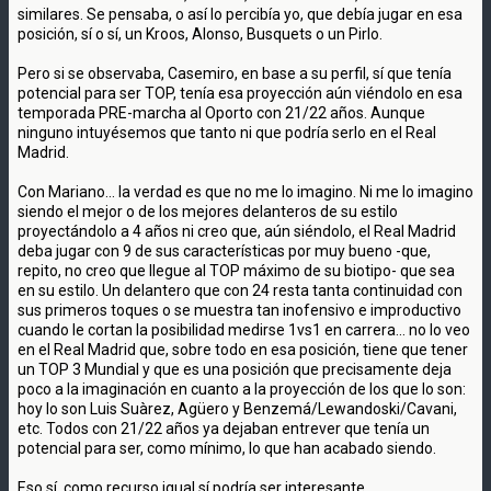
similares. Se pensaba, o así lo percibía yo, que debía jugar en esa
posición, sí o sí, un Kroos, Alonso, Busquets o un Pirlo.
Pero si se observaba, Casemiro, en base a su perfil, sí que tenía
potencial para ser TOP, tenía esa proyección aún viéndolo en esa
temporada PRE-marcha al Oporto con 21/22 años. Aunque
ninguno intuyésemos que tanto ni que podría serlo en el Real
Madrid.
Con Mariano... la verdad es que no me lo imagino. Ni me lo imagino
siendo el mejor o de los mejores delanteros de su estilo
proyectándolo a 4 años ni creo que, aún siéndolo, el Real Madrid
deba jugar con 9 de sus características por muy bueno -que,
repito, no creo que llegue al TOP máximo de su biotipo- que sea
en su estilo. Un delantero que con 24 resta tanta continuidad con
sus primeros toques o se muestra tan inofensivo e improductivo
cuando le cortan la posibilidad medirse 1vs1 en carrera... no lo veo
en el Real Madrid que, sobre todo en esa posición, tiene que tener
un TOP 3 Mundial y que es una posición que precisamente deja
poco a la imaginación en cuanto a la proyección de los que lo son:
hoy lo son Luis Suàrez, Agüero y Benzemá/Lewandoski/Cavani,
etc. Todos con 21/22 años ya dejaban entrever que tenía un
potencial para ser, como mínimo, lo que han acabado siendo.
Eso sí, como recurso igual sí podría ser interesante.