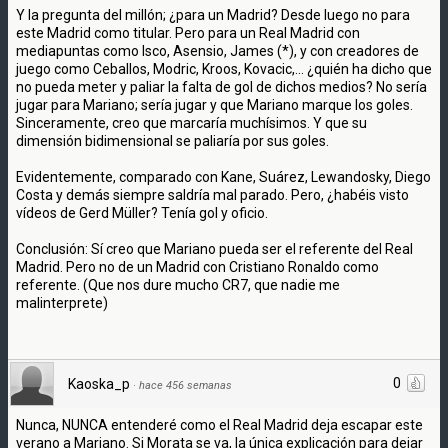
Y la pregunta del millón; ¿para un Madrid? Desde luego no para
este Madrid como titular. Pero para un Real Madrid con
mediapuntas como Isco, Asensio, James (*), y con creadores de
juego como Ceballos, Modric, Kroos, Kovacic,... ¿quién ha dicho que
no pueda meter y paliar la falta de gol de dichos medios? No sería
jugar para Mariano; sería jugar y que Mariano marque los goles.
Sinceramente, creo que marcaría muchísimos. Y que su
dimensión bidimensional se paliaría por sus goles.
Evidentemente, comparado con Kane, Suárez, Lewandosky, Diego
Costa y demás siempre saldría mal parado. Pero, ¿habéis visto
vídeos de Gerd Müller? Tenía gol y oficio.
Conclusión: Sí creo que Mariano pueda ser el referente del Real
Madrid. Pero no de un Madrid con Cristiano Ronaldo como
referente. (Que nos dure mucho CR7, que nadie me
malinterprete)
0
Kaoska_p
·
hace 456 semanas
Nunca, NUNCA entenderé como el Real Madrid deja escapar este
verano a Mariano. Si Morata se va, la única explicación para dejar