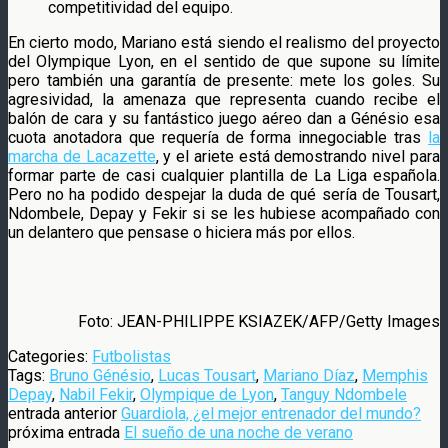
competitividad del equipo.
En cierto modo, Mariano está siendo el realismo del proyecto
del Olympique Lyon, en el sentido de que supone su límite
pero también una garantía de presente: mete los goles. Su
agresividad, la amenaza que representa cuando recibe el
balón de cara y su fantástico juego aéreo dan a Génésio esa
cuota anotadora que requería de forma innegociable tras
la
marcha de Lacazette
, y el ariete está demostrando nivel para
formar parte de casi cualquier plantilla de La Liga española.
Pero no ha podido despejar la duda de qué sería de Tousart,
Ndombele, Depay y Fekir si se les hubiese acompañado con
un delantero que pensase o hiciera más por ellos.
Foto: JEAN-PHILIPPE KSIAZEK/AFP/Getty Images
Categories:
Futbolistas
Tags:
Bruno Génésio
,
Lucas Tousart
,
Mariano Díaz
,
Memphis
Depay
,
Nabil Fekir
,
Olympique de Lyon
,
Tanguy Ndombele
entrada anterior
Guardiola, ¿el mejor entrenador del mundo?
próxima entrada
El sueño de una noche de verano