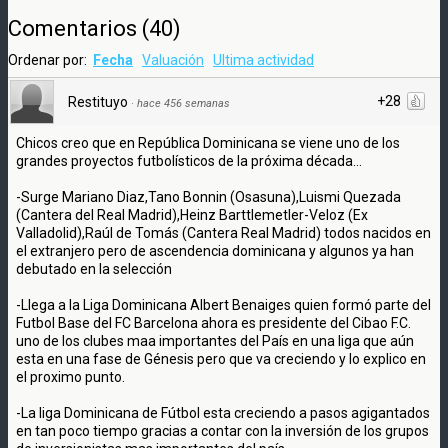
Comentarios
(
40
)
Ordenar por:
Fecha
Valuación
Ultima actividad
+28
Restituyo
·
hace 456 semanas
Chicos creo que en República Dominicana se viene uno de los
grandes proyectos futbolísticos de la próxima década...
-Surge Mariano Diaz,Tano Bonnin (Osasuna),Luismi Quezada
(Cantera del Real Madrid),Heinz Barttlemetler-Veloz (Ex
Valladolid),Raúl de Tomás (Cantera Real Madrid) todos nacidos en
el extranjero pero de ascendencia dominicana y algunos ya han
debutado en la selección
-Llega a la Liga Dominicana Albert Benaiges quien formó parte del
Futbol Base del FC Barcelona ahora es presidente del Cibao F.C.
uno de los clubes maa importantes del País en una liga que aún
esta en una fase de Génesis pero que va creciendo y lo explico en
el proximo punto.
-La liga Dominicana de Fútbol esta creciendo a pasos agigantados
en tan poco tiempo gracias a contar con la inversión de los grupos