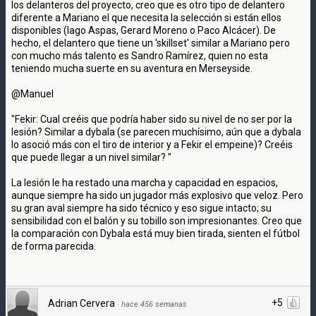
los delanteros del proyecto, creo que es otro tipo de delantero
diferente a Mariano el que necesita la selección si están ellos
disponibles (Iago Aspas, Gerard Moreno o Paco Alcácer). De
hecho, el delantero que tiene un 'skillset' similar a Mariano pero
con mucho más talento es Sandro Ramírez, quien no esta
teniendo mucha suerte en su aventura en Merseyside.
@Manuel
"Fekir: Cual creéis que podría haber sido su nivel de no ser por la
lesión? Similar a dybala (se parecen muchísimo, aún que a dybala
lo asoció más con el tiro de interior y a Fekir el empeine)? Creéis
que puede llegar a un nivel similar? "
La lesión le ha restado una marcha y capacidad en espacios,
aunque siempre ha sido un jugador más explosivo que veloz. Pero
su gran aval siempre ha sido técnico y eso sigue intacto; su
sensibilidad con el balón y su tobillo son impresionantes. Creo que
la comparación con Dybala está muy bien tirada, sienten el fútbol
de forma parecida.
+5
Adrian Cervera
·
hace 456 semanas