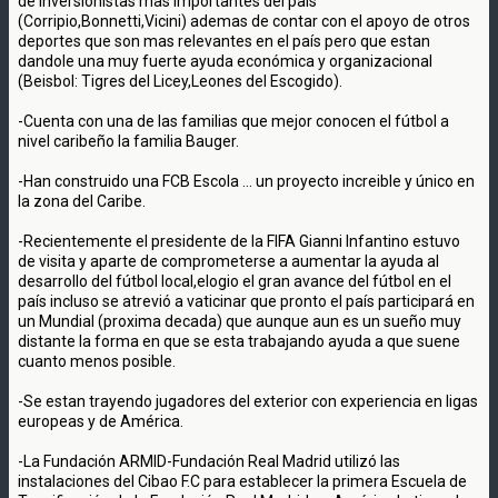
de inversionistas mas importantes del país
(Corripio,Bonnetti,Vicini) ademas de contar con el apoyo de otros
deportes que son mas relevantes en el país pero que estan
dandole una muy fuerte ayuda económica y organizacional
(Beisbol: Tigres del Licey,Leones del Escogido).
-Cuenta con una de las familias que mejor conocen el fútbol a
nivel caribeño la familia Bauger.
-Han construido una FCB Escola ... un proyecto increible y único en
la zona del Caribe.
-Recientemente el presidente de la FIFA Gianni Infantino estuvo
de visita y aparte de comprometerse a aumentar la ayuda al
desarrollo del fútbol local,elogio el gran avance del fútbol en el
país incluso se atrevió a vaticinar que pronto el país participará en
un Mundial (proxima decada) que aunque aun es un sueño muy
distante la forma en que se esta trabajando ayuda a que suene
cuanto menos posible.
-Se estan trayendo jugadores del exterior con experiencia en ligas
europeas y de América.
-La Fundación ARMID-Fundación Real Madrid utilizó las
instalaciones del Cibao F.C para establecer la primera Escuela de