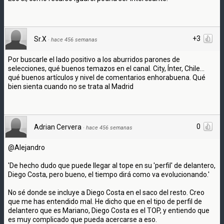
+3
Sr.X
·
hace 456 semanas
Por buscarle el lado positivo a los aburridos parones de
selecciones, qué buenos temazos en el canal. City, Ínter, Chile...
qué buenos artículos y nivel de comentarios enhorabuena. Qué
bien sienta cuando no se trata al Madrid
0
Adrian Cervera
·
hace 456 semanas
@Alejandro
'De hecho dudo que puede llegar al tope en su 'perfil' de delantero,
Diego Costa, pero bueno, el tiempo dirá como va evolucionando.'
No sé donde se incluye a Diego Costa en el saco del resto. Creo
que me has entendido mal. He dicho que en el tipo de perfil de
delantero que es Mariano, Diego Costa es el TOP, y entiendo que
es muy complicado que pueda acercarse a eso.