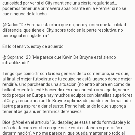
curiosidad por ver si el City mantiene una cierta regularidad...
podemos tener una primavera apasionante en la Premier si no se
cae ninguno de la lucha.
@Carlos "De Europa esta claro que no, pero yo creo que la calidad
diferencial que tiene el City, sobre todo en la parte resolutiva, no
tiene igual en Inglaterra."
En lo ofensivo, estoy de acuerdo.
@ Soprano_23 "Me parece que Kevin De Bruyne está siendo
infrautilizado"
Tengo que coincidir con la idea general de tu comentario, sí. Es que,
al final, el mejor futbolista de tu equipo no está jugando donde mejor
rendiría, sino parcheando una situación (no entro ahora en cómo de
brillantemente lo esté haciendo). Es una apuesta arriesgada, sobre
todo porque en Europa hay muchos equipos con plantillas superiores
al City, y renunciar a un De Bruyne optimizado puede ser demasiado
lastre para aspirar a dar el susto. Por no hablar de lo que suponga
tener al belga ahí, en términos defensivos.
Dice @Abel en el artículo "Su despliegue está siendo formidable y lo
más destacado estriba en que no le está costando ni precisión ni
determinación", y no me parece ni que pueda mantenerlo todo el