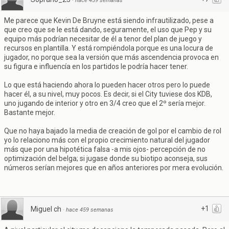
·
hace 459 semanas
Me parece que Kevin De Bruyne está siendo infrautilizado, pese a
que creo que se le está dando, seguramente, el uso que Pep y su
equipo más podrían necesitar de él a tenor del plan de juego y
recursos en plantilla. Y está rompiéndola porque es una locura de
jugador, no porque sea la versión que más ascendencia provoca en
su figura e influencía en los partidos le podría hacer tener.
Lo que está haciendo ahora lo pueden hacer otros pero lo puede
hacer él, a su nivel, muy pocos. Es decir, si el City tuviese dos KDB,
uno jugando de interior y otro en 3/4 creo que el 2º sería mejor.
Bastante mejor.
Que no haya bajado la media de creación de gol por el cambio de rol
yo lo relaciono más con el propio crecimiento natural del jugador
más que por una hipotética falsa -a mis ojos- percepción de no
optimización del belga; si jugase donde su biotipo aconseja, sus
números serían mejores que en años anteriores por mera evolución.
+1
Miguel ch
·
hace 459 semanas