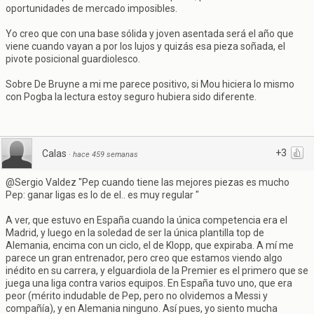
oportunidades de mercado imposibles.
Yo creo que con una base sólida y joven asentada será el año que
viene cuando vayan a por los lujos y quizás esa pieza soñada, el
pivote posicional guardiolesco.
Sobre De Bruyne a mi me parece positivo, si Mou hiciera lo mismo
con Pogba la lectura estoy seguro hubiera sido diferente.
+3
Calas
·
hace 459 semanas
@Sergio Valdez "Pep cuando tiene las mejores piezas es mucho
Pep: ganar ligas es lo de el.. es muy regular "
A ver, que estuvo en España cuando la única competencia era el
Madrid, y luego en la soledad de ser la única plantilla top de
Alemania, encima con un ciclo, el de Klopp, que expiraba. A mí me
parece un gran entrenador, pero creo que estamos viendo algo
inédito en su carrera, y elguardiola de la Premier es el primero que se
juega una liga contra varios equipos. En España tuvo uno, que era
peor (mérito indudable de Pep, pero no olvidemos a Messi y
compañía), y en Alemania ninguno. Así pues, yo siento mucha