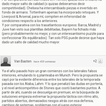
dado mayor salto de calidad (o quizas debieramos decir
competitividad). Chelsea ha intercambiado piezas e invertido en
fondo de armario. Tottenham apenas ha incorporado retoques. Y
Liverpool & Arsenal, para mí, compiten en inferioridad de
condiciones respecto a los anteriores.
Y por comparativa con los trasatlanticos europeos: Barca, Madrid y
Juve han visto sus plantillas debilitadas, Bayern ha fichado más
(pero probablemente no mejor, y con un interesantisimo puzzle para
confeccionar XIs equilibrados). Tan solo PSG puede decirse que haya
dado un salto de calidad mucho mayor.
+2
Van Basten
·
hace 459 semanas
Ya el año pasado hizo un gran comienzo con los laterales falsos
interiores, emulando lo q planteaba en Munich. Pero la propuesta se
cayó por la evidente diferencia entre los laterales de la temporada
pasada con los Alaba, Lahm. Y lo que penalizó las dudas en portería,
y el nivel anticompetitivo de Stones que costó bastantes puntos. A
partir de ahí, cuando se descuelga en premuer, en la búsqueda de
soluciones empieza extremar la propuesta táctica con ritmo alto,
partidos abiertos, demasiados riesgos atrás con esa defensa,
cambios de sistemas, problemas con el juego exterior...