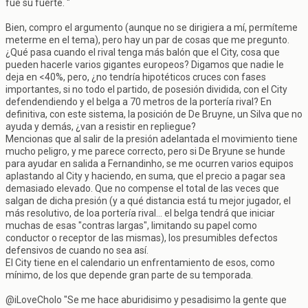
fue su fuerte. "
Bien, compro el argumento (aunque no se dirigiera a mí, permíteme
meterme en el tema), pero hay un par de cosas que me pregunto.
¿Qué pasa cuando el rival tenga más balón que el City, cosa que
pueden hacerle varios gigantes europeos? Digamos que nadie le
deja en <40%, pero, ¿no tendría hipotéticos cruces con fases
importantes, si no todo el partido, de posesión dividida, con el City
defendendiendo y el belga a 70 metros de la portería rival? En
definitiva, con este sistema, la posición de De Bruyne, un Silva que no
ayuda y demás, ¿van a resistir en repliegue?
Mencionas que al salir de la presión adelantada el movimiento tiene
mucho peligro, y me parece correcto, pero si De Bryune se hunde
para ayudar en salida a Fernandinho, se me ocurren varios equipos
aplastando al City y haciendo, en suma, que el precio a pagar sea
demasiado elevado. Que no compense el total de las veces que
salgan de dicha presión (y a qué distancia está tu mejor jugador, el
más resolutivo, de loa portería rival... el belga tendrá que iniciar
muchas de esas "contras largas", limitando su papel como
conductor o receptor de las mismas), los presumibles defectos
defensivos de cuando no sea así.
El City tiene en el calendario un enfrentamiento de esos, como
mínimo, de los que depende gran parte de su temporada.
@iLoveCholo "Se me hace aburidisimo y pesadisimo la gente que