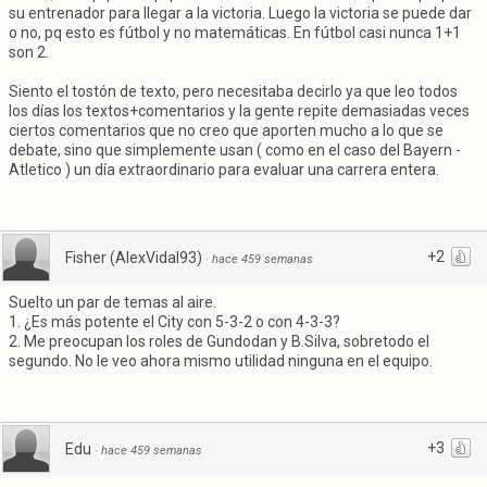
su entrenador para llegar a la victoria. Luego la victoria se puede dar
o no, pq esto es fútbol y no matemáticas. En fútbol casi nunca 1+1
son 2.
Siento el tostón de texto, pero necesitaba decirlo ya que leo todos
los días los textos+comentarios y la gente repite demasiadas veces
ciertos comentarios que no creo que aporten mucho a lo que se
debate, sino que simplemente usan ( como en el caso del Bayern -
Atletico ) un día extraordinario para evaluar una carrera entera.
+2
Fisher (AlexVidal93)
·
hace 459 semanas
Suelto un par de temas al aire.
1. ¿Es más potente el City con 5-3-2 o con 4-3-3?
2. Me preocupan los roles de Gundodan y B.Silva, sobretodo el
segundo. No le veo ahora mismo utilidad ninguna en el equipo.
+3
Edu
·
hace 459 semanas