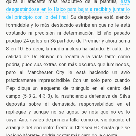
quizá el atacante más resolutivo de la plantilla,
está
desgastándose en lo físico para bajar a recibir y juntar lo
del principio con lo del final
. Su despliegue está siendo
formidable y lo más destacado estriba en que no le está
costando ni precisión ni determinación. El año pasado
produjo 24 goles en 36 partidos de Premier y ahora suma
8 en 10. Es decir, la media incluso ha subido. El salto de
calidad de De Bruyne no resalta a la vista tanto como
podría, pues sus extras son más oscuros que luminosos,
pero al Manchester City le está haciendo un avío
prácticamente imprescindible. Con un solo pero: cuando
Pep dibuja un esquema de triángulo en el centro del
campo (5-3-2, 4-3-3), la insuficiencia defensiva de Silva
deposita sobre él demasiada responsabilidad en el
repliegue y, aunque no se agota, se nota que no es lo
suyo. Ante rivales de primera talla, como se vio durante el
arranque del encuentro frente al Chelsea FC -hasta que se
lesionó Morata-, podría costar más caro de la cuenta.