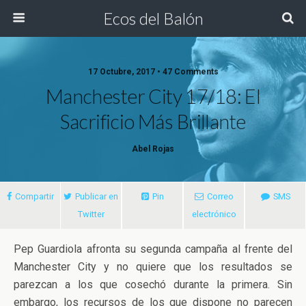
Ecos del Balón
17 Octubre, 2017 • 47 Comments
Manchester City 17/18: El
Sacrificio Más Brillante
Abel Rojas
Compartir
Publicar en
Pin
Correo
SMS
Twitter
electrónico
Pep Guardiola afronta su segunda campaña al frente del
Manchester City y no quiere que los resultados se
parezcan a los que cosechó durante la primera. Sin
embargo, los recursos de los que dispone no parecen