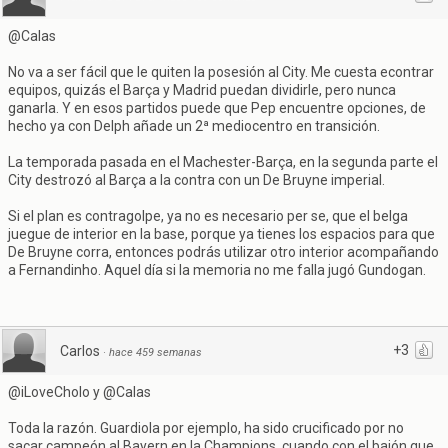
@Calas
No va a ser fácil que le quiten la posesión al City. Me cuesta econtrar
equipos, quizás el Barça y Madrid puedan dividirle, pero nunca
ganarla. Y en esos partidos puede que Pep encuentre opciones, de
hecho ya con Delph añade un 2ª mediocentro en transición.
La temporada pasada en el Machester-Barça, en la segunda parte el
City destrozó al Barça a la contra con un De Bruyne imperial.
Si el plan es contragolpe, ya no es necesario per se, que el belga
juegue de interior en la base, porque ya tienes los espacios para que
De Bruyne corra, entonces podrás utilizar otro interior acompañando
a Fernandinho. Aquel día si la memoria no me falla jugó Gundogan.
+3
Carlos
·
hace 459 semanas
@iLoveCholo y @Calas
Toda la razón. Guardiola por ejemplo, ha sido crucificado por no
sacar campeón al Bayern en la Champions, cuando con el bajón que