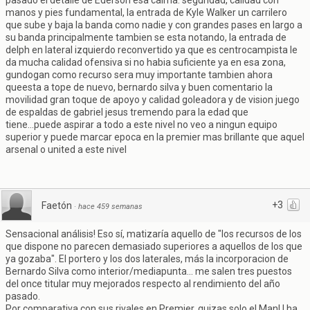
manos y pies fundamental, la entrada de Kyle Walker un carrilero
que sube y baja la banda como nadie y con grandes pases en largo a
su banda principalmente tambien se esta notando, la entrada de
delph en lateral izquierdo reconvertido ya que es centrocampista le
da mucha calidad ofensiva si no habia suficiente ya en esa zona,
gundogan como recurso sera muy importante tambien ahora
queesta a tope de nuevo, bernardo silva y buen comentario la
movilidad gran toque de apoyo y calidad goleadora y de vision juego
de espaldas de gabriel jesus tremendo para la edad que
tiene...puede aspirar a todo a este nivel no veo a ningun equipo
superior y puede marcar epoca en la premier mas brillante que aquel
arsenal o united a este nivel
+3
Faetón
·
hace 459 semanas
Sensacional análisis! Eso sí, matizaría aquello de "los recursos de los
que dispone no parecen demasiado superiores a aquellos de los que
ya gozaba". El portero y los dos laterales, más la incorporacion de
Bernardo Silva como interior/mediapunta... me salen tres puestos
del once titular muy mejorados respecto al rendimiento del año
pasado.
Por comparativa con sus rivales en Premier, quizas solo el ManU ha