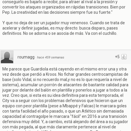
conseguirlo es bajarlo a recibir, para atraer al rival a la presión y
convertir los ataques organizados en rápidas transiciones. Bien por
Pep. La creatividad en las decisiones siempre fue su fuerte."
Y que no deja de ser un jugador muy venenoso. Cuando se trata de
acelerar y definir jugadas, es muy directo: busca disparo, pases
definitivos. No se adorna o se asocia de más. Va con el cuchillo.
+5
roumagg
·
hace 459 semanas
Me parece que Guardiola está cayendo en el mismo error una y otra
vez desde que perdió a Kroos. No fichar grandes centrocampistas de
base (solo Vidal, si no recuerdo mal,y no es lo que requería a nivel de
sistema), acumular un porrón de atacantes de bastante calidad para
jugar por delante del balón en plantilla y ponerlos a jugar a todos a la
vez. Creo que, si esta es su idea definitiva para esta temporada, el
City va a seguir con los problemas defensivos que hicieron que un
equipo con peor plantilla (pese a Mbappé y Falcao) le marcara goles
con tanta facilidad el año pasado, o que un Atlético sin demasiada
capacidad al contragolpe le marcara "fácil" en 2016 a una transición
defensiva muy débil. Y, a cambio, está alejando del área a su jugador
con más pegada, al que más claramente pertenece al nivel de