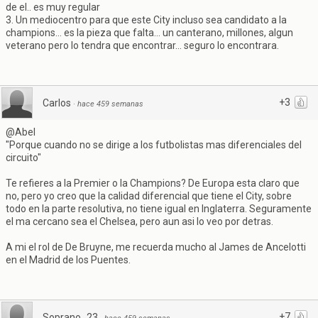
de el.. es muy regular
3. Un mediocentro para que este City incluso sea candidato a la
champions... es la pieza que falta... un canterano, millones, algun
veterano pero lo tendra que encontrar... seguro lo encontrara.
+3
Carlos
·
hace 459 semanas
@Abel
"Porque cuando no se dirige a los futbolistas mas diferenciales del
circuito"
Te refieres a la Premier o la Champions? De Europa esta claro que
no, pero yo creo que la calidad diferencial que tiene el City, sobre
todo en la parte resolutiva, no tiene igual en Inglaterra. Seguramente
el ma cercano sea el Chelsea, pero aun asi lo veo por detras.
A mi el rol de De Bruyne, me recuerda mucho al James de Ancelotti
en el Madrid de los Puentes.
+7
Soprano_23