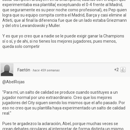
experimemtaba esa plantilla( exceptuando el 0-4 frente al Madrid,
que seguramente es su peor noche como profesional), es Pep quien
logra que su equipo compita contra el Madrid, Barça y casi elimine al
Atleti, que al final la diferencia fue que de un lado estaba Griezmann
y del otro Lewandowski y Muller.
Y es que yo creo que a nadie se le puede exigir ganar la Champions
sí o sí, y de ahi, si no tienes los mejores jugadores, pues menos,
queda solo competir
+2
Faetón
·
hace 459 semanas
@AbelRojas
"Para mí, un salto de calidad se produce cuando sustituyes a un
jugador normal por uno extraordinario. Creo que los mejores
jugadores del City siguen siendo los mismos que el año pasado. Por
eso no creo que su plantilla haya experimentado un salto de calidad
real."
Pues te argadezco la aclaración, Abel, porque muchas veces se
crean debates circulares al interpretar de forma distinta un mismo