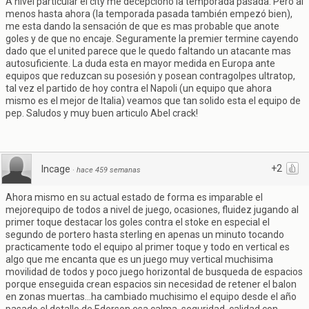
A nivel particular el city me decepciono la temporada pasada. Pero al
menos hasta ahora (la temporada pasada también empezó bien),
me esta dando la sensación de que es mas probable que anote
goles y de que no encaje. Seguramente la premier termine cayendo
dado que el united parece que le quedo faltando un atacante mas
autosuficiente. La duda esta en mayor medida en Europa ante
equipos que reduzcan su posesión y posean contragolpes ultratop,
tal vez el partido de hoy contra el Napoli (un equipo que ahora
mismo es el mejor de Italia) veamos que tan solido esta el equipo de
pep. Saludos y muy buen articulo Abel crack!
+2
Incage
·
hace 459 semanas
Ahora mismo en su actual estado de forma es imparable el
mejorequipo de todos a nivel de juego, ocasiones, fluidez jugando al
primer toque destacar los goles contra el stoke en especial el
segundo de portero hasta sterling en apenas un minuto tocando
practicamente todo el equipo al primer toque y todo en vertical es
algo que me encanta que es un juego muy vertical muchisima
movilidad de todos y poco juego horizontal de busqueda de espacios
porque enseguida crean espacios sin necesidad de retener el balon
en zonas muertas...ha cambiado muchisimo el equipo desde el año
pasado el detalle de Ederson esa calma. seguridad, calidad con