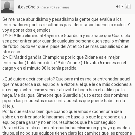
+17
iLoveCholo
·
hace 459 semanas
Se me hace aburidisimo y pesadisimo la gente que evalúa a los
entrenadores por los resultados para decir si son buenos o malos. Y
voy a poner dos ejemplos.
1º- El Atleti eliminó al Bayern de Guardiola y eso hace que Guardiola
sea peor entrenador cuando cualquier persona que sepa lo mínimo
de fútbol pudo ver que el pase del Atletico fue más casualidad que
otra cosa.
2º- El Madrid ganó la Champions por lo que Zidane es el mejor
entrenador ( hablando de la 1ª de Zidane ). Llevaba 6 meses en el
cargo y en el minuto 90 la tenía perdida.
¿Qué quiero decir con esto? Que para mí es mejor entrenador aquel
que más acerca a su equipo a la victoria, el que le da más opciones a
su equipo sobre como vencer al rival. Lo haga bajo el estilo que lo
haga. Me da igual Simeone que Guardiola ( uso estos dos nombres
pq son las propuestas más contrapuestas que puede haber en la
élite ).
Por lo que estaría bien que cuando queramos exponer una idea
sobre un entrenador lo hagamos en base a lo que le propone a su
equipo para ganar y no en los resultados que ha conseguido.
Para mí Guardiola es un entrenador buenísimo no pq haya ganado x
titulos, si no pq sus equipos tienen claro los caminos que les propone