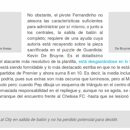
No obstante, el pivote Fernandinho no
atesora las características suficientes
para administrar por sí mismo, o junto a
los centrales, la salida de balón al
completo; requiere de una ayuda cuya
autoría está recayendo sobre la pieza
re líneas.
De Bruyne 
sacrificada en el puzzle de Guardiola:
Kevin De Bruyne. Es el dotadísimo
l atacante más resolutivo de la plantilla,
está desgastándose en lo fí
 está siendo formidable y lo más destacado estriba en que no le está 
partidos de Premier y ahora suma 8 en 10. Es decir, la media inclus
o podría, pues sus extras son más oscuros que luminosos, pero al M
olo pero: cuando Pep dibuja un esquema de triángulo en el centro del
emasiada responsabilidad en el repliegue y, aunque no se agota, se 
 arranque del encuentro frente al Chelsea FC -hasta que se lesionó
 City en salida de balón y no ha perdido potencial para decidir.