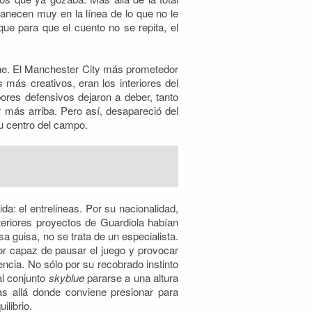
anecen muy en la línea de lo que no le
ue para que el cuento no se repita, el
uyne. El Manchester City más prometedor
 más creativos, eran los interiores del
ores defensivos dejaron a deber, tanto
r más arriba. Pero así, desapareció del
su centro del campo.
da: el entrelineas. Por su nacionalidad,
teriores proyectos de Guardiola habían
guisa, no se trata de un especialista.
dor capaz de pausar el juego y provocar
ncia. No sólo por su recobrado instinto
al conjunto
skyblue
pararse a una altura
as allá donde conviene presionar para
ilibrio.