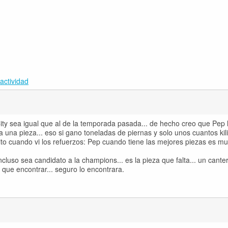
actividad
ity sea igual que al de la temporada pasada... de hecho creo que Pep 
a una pieza... eso si gano toneladas de piernas y solo unos cuantos kil
ito cuando vi los refuerzos: Pep cuando tiene las mejores piezas es m
cluso sea candidato a la champions... es la pieza que falta... un cante
 que encontrar... seguro lo encontrara.