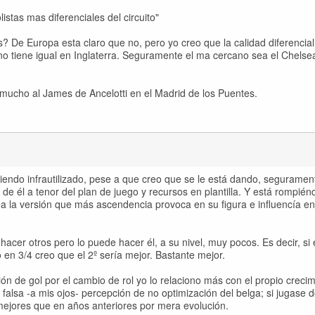
istas mas diferenciales del circuito"
? De Europa esta claro que no, pero yo creo que la calidad diferencial
, no tiene igual en Inglaterra. Seguramente el ma cercano sea el Chelse
 mucho al James de Ancelotti en el Madrid de los Puentes.
endo infrautilizado, pese a que creo que se le está dando, segurament
de él a tenor del plan de juego y recursos en plantilla. Y está rompié
a la versión que más ascendencia provoca en su figura e influencía en 
cer otros pero lo puede hacer él, a su nivel, muy pocos. Es decir, si e
 en 3/4 creo que el 2º sería mejor. Bastante mejor.
n de gol por el cambio de rol yo lo relaciono más con el propio crecim
 falsa -a mis ojos- percepción de no optimización del belga; si jugase 
mejores que en años anteriores por mera evolución.