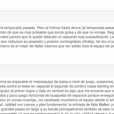
ono la temporada pasada. Pero al menos hasta ahora (la temporada pas
ción de que es mas probable que anote goles y de que no encaje. Se
nited parece que le quedo faltando un atacante mas autosuficiente. L
ue reduzcan su posesión y posean contragolpes ultratop, tal vez el p
mismo es el mejor de Italia) veamos que tan solido esta el equipo de p
ma es imparable el mejorequipo de todos a nivel de juego, ocasiones, 
oles contra el stoke en especial el segundo de portero hasta sterling 
quipo al primer toque y todo en vertical es algo que me encanta que e
odos y poco juego horizontal de busqueda de espacios porque ensegui
balon en zonas muertas...ha cambiado muchisimo el equipo desde el a
d, calidad con manos y pies fundamental, la entrada de Kyle Walker un
 grandes pases en largo a su banda principalmente tambien se esta no
reconvertido ya que es centrocampista le da mucha calidad ofensiva si 