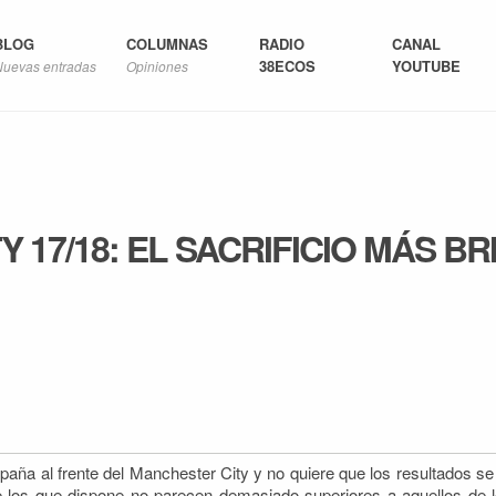
BLOG
COLUMNAS
RADIO
CANAL
38ECOS
YOUTUBE
Nuevas entradas
Opiniones
 17/18: EL SACRIFICIO MÁS B
aña al frente del Manchester City y no quiere que los resultados se
e los que dispone no parecen demasiado superiores a aquellos
de l