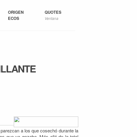
ORIGEN
QUOTES
ECOS
Ventana
RILLANTE
 parezcan a los que cosechó durante la
os que ya gozaba. Más allá de la total