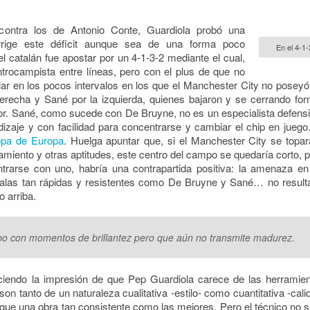
 contra los de Antonio Conte, Guardiola probó una
rrige este déficit aunque sea de una forma poco
En el 4-1
l catalán fue apostar por un 4-1-3-2 mediante el cual,
trocampista entre líneas, pero con el plus de que no
lar en los pocos intervalos en los que el Manchester City no poseyó 
erecha y Sané por la izquierda, quienes bajaron y se cerrando f
erior. Sané, como sucede con De Bruyne, no es un especialista defensi
izaje y con facilidad para concentrarse y cambiar el chip en juego
opa de Europa
. Huelga apuntar que, si el Manchester City se topar
onamiento y otras aptitudes, este centro del campo se quedaría corto, 
rarse con uno, habría una contrapartida positiva: la amenaza en
las tan rápidas y resistentes como De Bruyne y Sané… no resulta
 arriba.
ipo con momentos de brillantez pero que aún no transmite madurez.
eciendo la impresión de que Pep Guardiola carece de las herramie
on tanto de un naturaleza cualitativa -estilo- como cuantitativa -cali
que una obra tan consistente como las mejores. Pero el técnico no 