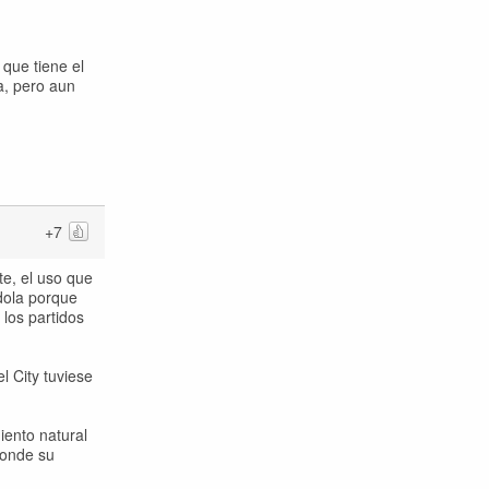
 que tiene el
a, pero aun
+7
e, el uso que
ndola porque
los partidos
l City tuviese
iento natural
donde su