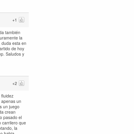
+1
ada también
guramente la
a duda esta en
artido de hoy
ep. Saludos y
+2
fluidez
en apenas un
s un juego
da crean
ño pasado el
 carrilero que
tando, la
no habia