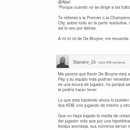
@Abel
"Porque cuando no se dirige a los futbol
Te refieres a la Premier o la Champions
City, sobre todo en la parte resolutiva
asi lo veo por detras.
A mi el rol de De Bruyne, me recuerda
Soprano_23
·
hace 459 semanas
Me parece que Kevin De Bruyne está si
Pep y su equipo más podrían necesitar 
es una locura de jugador, no porque se
le podría hacer tener.
Lo que está haciendo ahora lo pueden ha
dos KDB, uno jugando de interior y otro
Que no haya bajado la media de creació
del jugador más que por una hipotética
biotipo aconseja, sus números serían 