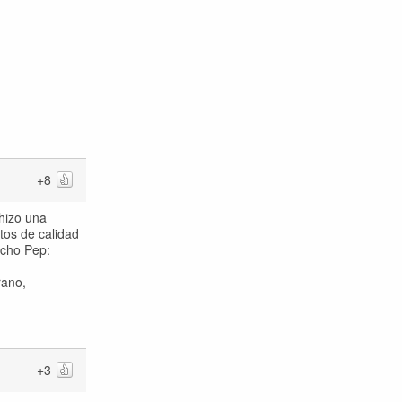
+8
hizo una
itos de calidad
ucho Pep:
rano,
+3