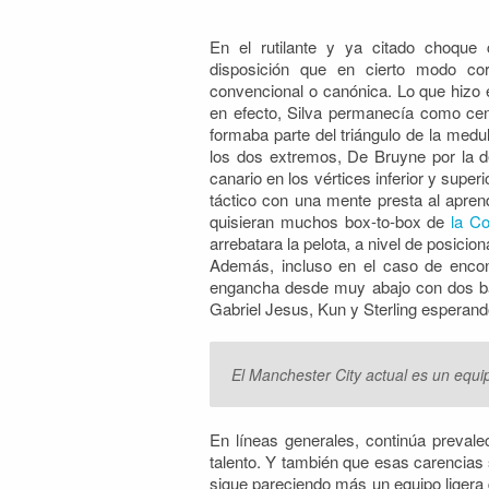
En el rutilante y ya citado choque
disposición que en cierto modo co
convencional o canónica. Lo que hizo e
en efecto, Silva permanecía como cen
formaba parte del triángulo de la medu
los dos extremos, De Bruyne por la d
canario en los vértices inferior y sup
táctico con una mente presta al aprend
quisieran muchos box-to-box de
la C
arrebatara la pelota, a nivel de posici
Además, incluso en el caso de encont
engancha desde muy abajo con dos ba
Gabriel Jesus, Kun y Sterling esperando
El Manchester City actual es un equ
En líneas generales, continúa preval
talento. Y también que esas carencias s
sigue pareciendo más un equipo ligera 