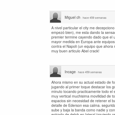
Miguel ch
·
hace 459 semanas
A nivel particular el city me decepci
empezó bien), me esta dando la sensa
premier termine cayendo dado que el u
mayor medida en Europa ante equipos q
contra el Napoli (un equipo que ahora 
muy buen articulo Abel crack!
Incage
·
hace 459 semanas
Ahora mismo en su actual estado de for
jugando al primer toque destacar los g
minuto tocando practicamente todo el e
muy vertical muchisima movilidad de t
espacios sin necesidad de retener el 
detalle de Ederson esa calma. segurida
sube y baja la banda como nadie y con
entrada de delph en lateral izquierdo 