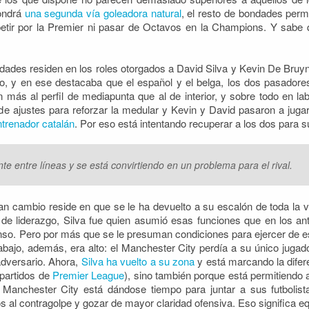
ondrá
una segunda vía goleadora natural
, el resto de bondades perm
petir por la Premier ni pasar de Octavos en la Champions. Y sabe q
ovedades residen en los roles otorgados a David Silva y Kevin De Br
pio, y en ese destacaba que el español y el belga, los dos pasadores
más al perfil de mediapunta que al de interior, y sobre todo en lab
de ajustes para reforzar la medular y Kevin y David pasaron a juga
entrenador catalán
. Por eso está intentando recuperar a los dos para 
e entre líneas y se está convirtiendo en un problema para el rival.
gran cambio reside en que se le ha devuelto a su escalón de toda la vi
 de liderazgo, Silva fue quien asumió esas funciones que en los an
o. Pero por más que se le presuman condiciones para ejercer de esa 
abajo, además, era alto: el Manchester City perdía a su único juga
 adversario. Ahora,
Silva ha vuelto a su zona
y está marcando la difere
 partidos de
Premier League
), sino también porque está permitiendo 
 Manchester City está dándose tiempo para juntar a sus futbolist
 al contragolpe y gozar de mayor claridad ofensiva. Eso significa equ