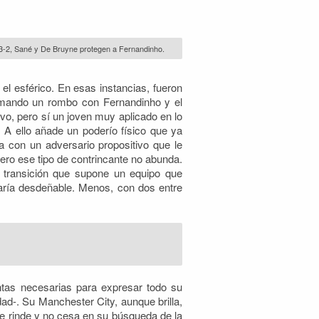
-3-2, Sané y De Bruyne protegen a Fernandinho.
el esférico. En esas instancias, fueron
ormando un rombo con Fernandinho y el
vo, pero sí un joven muy aplicado en lo
. A ello añade un poderío físico que ya
a con un adversario propositivo que le
pero ese tipo de contrincante no abunda.
 transición que supone un equipo que
ría desdeñable. Menos, con dos entre
ntas necesarias para expresar todo su
dad-. Su Manchester City, aunque brilla,
se rinde y no cesa en su búsqueda de la