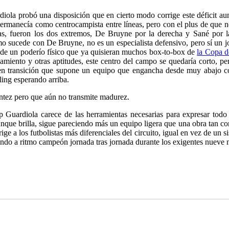
rdiola probó una disposición que en cierto modo corrige este déficit 
 permanecía como centrocampista entre líneas, pero con el plus de que n
cias, fueron los dos extremos, De Bruyne por la derecha y Sané por 
omo sucede con De Bruyne, no es un especialista defensivo, pero sí un 
ñade un poderío físico que ya quisieran muchos box-to-box de
la Copa 
onamiento y otras aptitudes, este centro del campo se quedaría corto, 
za en transición que supone un equipo que engancha desde muy abajo 
ling esperando arriba.
ntez pero que aún no transmite madurez.
p Guardiola carece de las herramientas necesarias para expresar todo 
aunque brilla, sigue pareciendo más un equipo ligera que una obra tan co
ge a los futbolistas más diferenciales del circuito, igual en vez de un s
mando a ritmo campeón jornada tras jornada durante los exigentes nueve