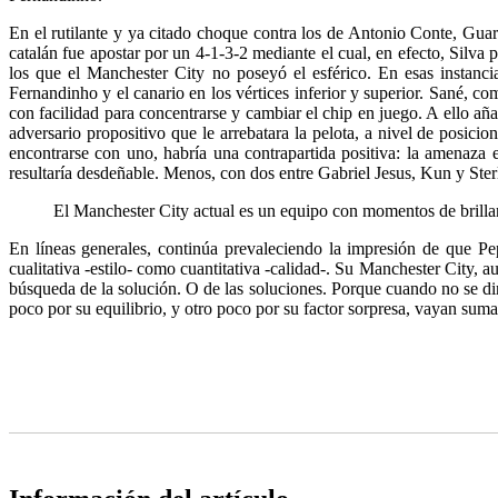
En el rutilante y ya citado choque contra los de Antonio Conte, Gua
catalán fue apostar por un 4-1-3-2 mediante el cual, en efecto, Silva
los que el Manchester City no poseyó el esférico. En esas instan
Fernandinho y el canario en los vértices inferior y superior. Sané, c
con facilidad para concentrarse y cambiar el chip en juego. A ello a
adversario propositivo que le arrebatara la pelota, a nivel de posici
encontrarse con uno, habría una contrapartida positiva: la amena
resultaría desdeñable. Menos, con dos entre Gabriel Jesus, Kun y Ster
El Manchester City actual es un equipo con momentos de brilla
En líneas generales, continúa prevaleciendo la impresión de que Pe
cualitativa -estilo- como cuantitativa -calidad-. Su Manchester City, 
búsqueda de la solución. O de las soluciones. Porque cuando no se diri
poco por su equilibrio, y otro poco por su factor sorpresa, vayan su