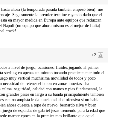
s hasta ahora (la temporada pasada también empezó bien), me
 encaje. Seguramente la premier termine cayendo dado que el
da esta en mayor medida en Europa ante equipos que reduzcan
 el Napoli (un equipo que ahora mismo es el mejor de Italia)
bel crack!
+2
dos a nivel de juego, ocasiones, fluidez jugando al primer
asta sterling en apenas un minuto tocando practicamente todo el
 juego muy vertical muchisima movilidad de todos y poco
n necesidad de retener el balon en zonas muertas...ha
 calma. seguridad, calidad con manos y pies fundamental, la
con grandes pases en largo a su banda principalmente tambien
e es centrocampista le da mucha calidad ofensiva si no habia
ien ahora queesta a tope de nuevo, bernardo silva y buen
 juego de espaldas de gabriel jesus tremendo para la edad que
puede marcar epoca en la premier mas brillante que aquel