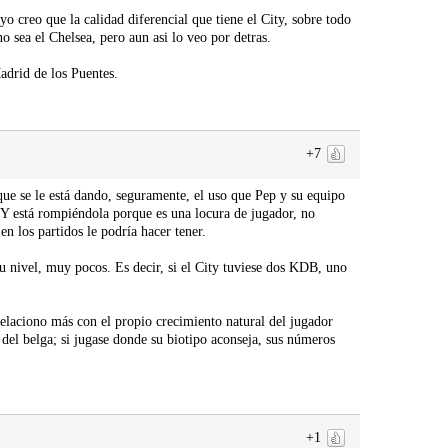
o creo que la calidad diferencial que tiene el City, sobre todo
o sea el Chelsea, pero aun asi lo veo por detras.
adrid de los Puentes.
+7
ue se le está dando, seguramente, el uso que Pep y su equipo
a. Y está rompiéndola porque es una locura de jugador, no
n los partidos le podría hacer tener.
su nivel, muy pocos. Es decir, si el City tuviese dos KDB, uno
elaciono más con el propio crecimiento natural del jugador
del belga; si jugase donde su biotipo aconseja, sus números
+1