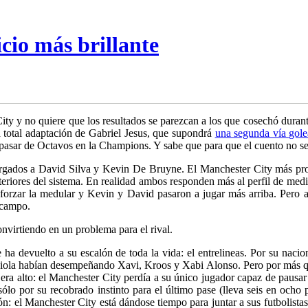
icio más brillante
ty y no quiere que los resultados se parezcan a los que cosechó durant
 total adaptación de Gabriel Jesus, que supondrá
una segunda vía gole
i pasar de Octavos en la Champions. Y sabe que para que el cuento no se
otorgados a David Silva y Kevin De Bruyne. El Manchester City más pro
nteriores del sistema. En realidad ambos responden más al perfil de medi
 reforzar la medular y Kevin y David pasaron a jugar más arriba. Pero
l campo.
onvirtiendo en un problema para el rival.
e ha devuelto a su escalón de toda la vida: el entrelineas. Por su nacio
diola habían desempeñando Xavi, Kroos y Xabi Alonso. Pero por más que 
era alto: el Manchester City perdía a su único jugador capaz de pausar 
ólo por su recobrado instinto para el último pase (lleva seis en ocho 
n: el Manchester City está dándose tiempo para juntar a sus futbolista