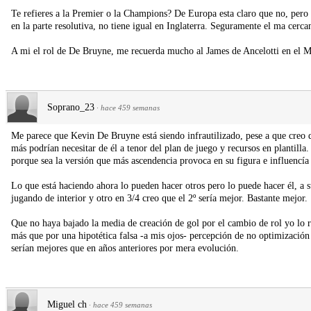
Te refieres a la Premier o la Champions? De Europa esta claro que no, pero y
en la parte resolutiva, no tiene igual en Inglaterra. Seguramente el ma cercan
A mi el rol de De Bruyne, me recuerda mucho al James de Ancelotti en el M
Soprano_23
·
hace 459 semanas
Me parece que Kevin De Bruyne está siendo infrautilizado, pese a que creo q
más podrían necesitar de él a tenor del plan de juego y recursos en plantill
porque sea la versión que más ascendencia provoca en su figura e influencía e
Lo que está haciendo ahora lo pueden hacer otros pero lo puede hacer él, a 
jugando de interior y otro en 3/4 creo que el 2º sería mejor. Bastante mejor.
Que no haya bajado la media de creación de gol por el cambio de rol yo lo r
más que por una hipotética falsa -a mis ojos- percepción de no optimización 
serían mejores que en años anteriores por mera evolución.
Miguel ch
·
hace 459 semanas