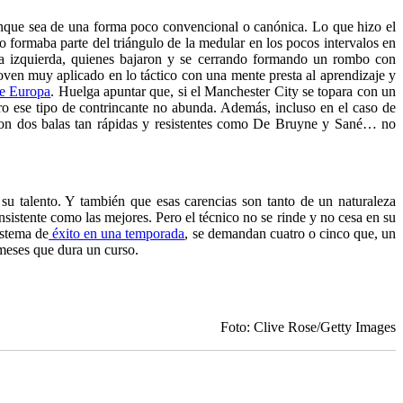
aunque sea de una forma poco convencional o canónica. Lo que hizo el
o formaba parte del triángulo de la medular en los pocos intervalos en
la izquierda, quienes bajaron y se cerrando formando un rombo con
joven muy aplicado en lo táctico con una mente presta al aprendizaje y
de Europa
. Huelga apuntar que, si el Manchester City se topara con un
pero ese tipo de contrincante no abunda. Además, incluso en el caso de
con dos balas tan rápidas y resistentes como De Bruyne y Sané… no
su talento. Y también que esas carencias son tanto de un naturaleza
nsistente como las mejores. Pero el técnico no se rinde y no cesa en su
istema de
éxito en una temporada
, se demandan cuatro o cinco que, un
 meses que dura un curso.
Foto: Clive Rose/Getty Images