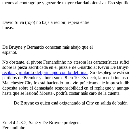
menos al contragolpe y gozar de mayor claridad ofensiva. Eso signific
David Silva (rojo) no baja a recibir; espera entre
líneas.
De Bruyne y Bernardo conectan más abajo que el
español.
No obstante, el pivote Fernandinho no atesora las características sufic
sobre la pieza sacrificada en el puzzle de Guardiola: Kevin De Bruyne.
recibir y juntar lo del principio con lo del final
. Su despliegue está s
partidos de Premier y ahora suma 8 en 10. Es decir, la media incluso
Manchester City le está haciendo un avío prácticamente imprescindib
deposita sobre él demasiada responsabilidad en el repliegue y, aunque
hasta que se lesionó Morata-, podría costar más caro de la cuenta.
De Bruyne es quien está oxigenando al City en salida de balón y
En el 4-1-3-2, Sané y De Bruyne protegen a
Fernandinho.