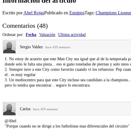
Información del artículo
Escrito por
Abel Rojas
Publicado en
Equipos
Tags:
Champions Leagu
Comentarios
(
48
)
Ordenar por:
Fecha
Valuación
Ultima actividad
Sergio Valdez
·
hace 459 semanas
1. No estoy de acuerto que este Man City sea igual que al de la temporada p
donde solo le falta una pieza... eso si gano toneladas de piernas y solo unos 
2. Siempre tuve a este City como favorito cuando vi los refuerzos: Pep cuan
el.. es muy regular
3. Un mediocentro para que este City incluso sea candidato a la champions... 
pero lo tendra que encontrar... seguro lo encontrara.
Carlos
·
hace 459 semanas
@Abel
"Porque cuando no se dirige a los futbolistas mas diferenciales del circuito"