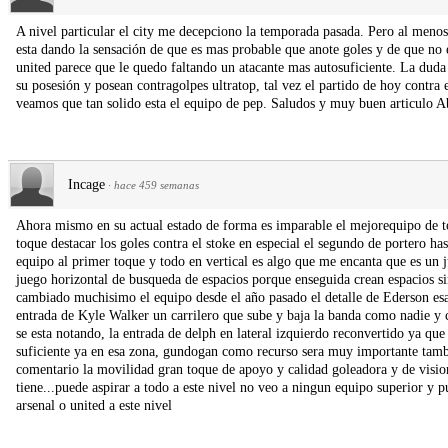
A nivel particular el city me decepciono la temporada pasada. Pero al meno
esta dando la sensación de que es mas probable que anote goles y de que no
united parece que le quedo faltando un atacante mas autosuficiente. La du
su posesión y posean contragolpes ultratop, tal vez el partido de hoy contra
veamos que tan solido esta el equipo de pep. Saludos y muy buen articulo A
Incage
·
hace 459 semanas
Ahora mismo en su actual estado de forma es imparable el mejorequipo de to
toque destacar los goles contra el stoke en especial el segundo de portero h
equipo al primer toque y todo en vertical es algo que me encanta que es un
juego horizontal de busqueda de espacios porque enseguida crean espacios si
cambiado muchisimo el equipo desde el año pasado el detalle de Ederson esa
entrada de Kyle Walker un carrilero que sube y baja la banda como nadie y 
se esta notando, la entrada de delph en lateral izquierdo reconvertido ya qu
suficiente ya en esa zona, gundogan como recurso sera muy importante tamb
comentario la movilidad gran toque de apoyo y calidad goleadora y de vision
tiene...puede aspirar a todo a este nivel no veo a ningun equipo superior y 
arsenal o united a este nivel