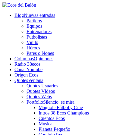
Blog
Nuevas entradas
Partidos
Equipos
Entrenadores
Futbolistas
Vinilo
Héroes
Pares o Nones
Columnas
Opiniones
Radio 38ecos
Canal Youtube
Origen Ecos
Quotes
Ventana
Quotes Usuarios
Quotes Vídeos
Quotes Webs
Portfolio
Silencio, se mira
Magnolia
Fútbol y Cine
Intros 38 Ecos Champions
Cuentos Ecos
Música
Planeta Pequeño
CapituloTres