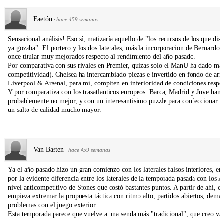
Faetón
·
hace 459 semanas
Sensacional análisis! Eso sí, matizaría aquello de "los recursos de los que 
ya gozaba". El portero y los dos laterales, más la incorporacion de Bernardo
once titular muy mejorados respecto al rendimiento del año pasado.
Por comparativa con sus rivales en Premier, quizas solo el ManU ha dado ma
competitividad). Chelsea ha intercambiado piezas e invertido en fondo de a
Liverpool & Arsenal, para mí, compiten en inferioridad de condiciones respe
Y por comparativa con los trasatlanticos europeos: Barca, Madrid y Juve han 
probablemente no mejor, y con un interesantisimo puzzle para confeccionar
un salto de calidad mucho mayor.
Van Basten
·
hace 459 semanas
Ya el año pasado hizo un gran comienzo con los laterales falsos interiores,
por la evidente diferencia entre los laterales de la temporada pasada con los
nivel anticompetitivo de Stones que costó bastantes puntos. A partir de ahí,
empieza extremar la propuesta táctica con ritmo alto, partidos abiertos, dem
problemas con el juego exterior...
Esta temporada parece que vuelve a una senda más "tradicional", que creo va r