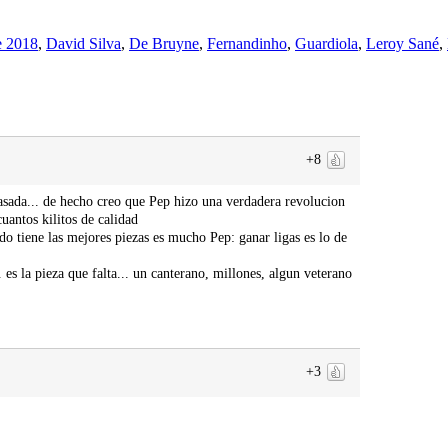
e 2018
,
David Silva
,
De Bruyne
,
Fernandinho
,
Guardiola
,
Leroy Sané
,
+8
asada... de hecho creo que Pep hizo una verdadera revolucion
cuantos kilitos de calidad
do tiene las mejores piezas es mucho Pep: ganar ligas es lo de
es la pieza que falta... un canterano, millones, algun veterano
+3