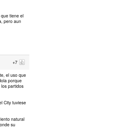
 que tiene el
a, pero aun
+7
e, el uso que
ndola porque
los partidos
l City tuviese
iento natural
donde su