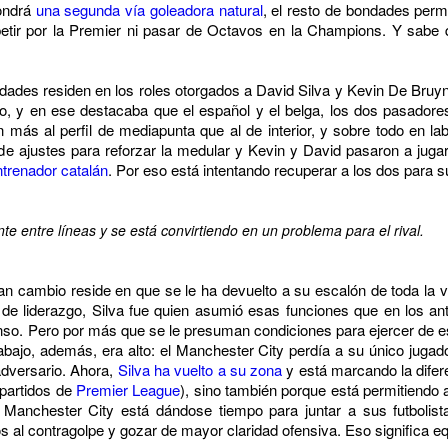
ondrá
una segunda vía goleadora natural
, el resto de bondades perm
petir por la Premier ni pasar de Octavos en la Champions. Y sabe q
ovedades residen en los roles otorgados a David Silva y Kevin De Br
pio, y en ese destacaba que el español y el belga, los dos pasadores
más al perfil de mediapunta que al de interior, y sobre todo en lab
de ajustes para reforzar la medular y Kevin y David pasaron a juga
entrenador catalán
. Por eso está intentando recuperar a los dos para 
e entre líneas y se está convirtiendo en un problema para el rival.
gran cambio reside en que se le ha devuelto a su escalón de toda la vi
 de liderazgo, Silva fue quien asumió esas funciones que en los an
o. Pero por más que se le presuman condiciones para ejercer de esa 
abajo, además, era alto: el Manchester City perdía a su único juga
 adversario. Ahora,
Silva ha vuelto a su zona
y está marcando la difere
 partidos de
Premier League
), sino también porque está permitiendo 
 Manchester City está dándose tiempo para juntar a sus futbolist
 al contragolpe y gozar de mayor claridad ofensiva. Eso significa equ