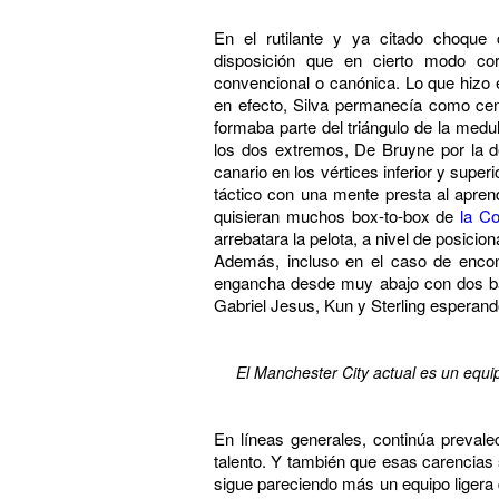
En el rutilante y ya citado choque
disposición que en cierto modo co
convencional o canónica. Lo que hizo e
en efecto, Silva permanecía como cen
formaba parte del triángulo de la medu
los dos extremos, De Bruyne por la d
canario en los vértices inferior y sup
táctico con una mente presta al aprend
quisieran muchos box-to-box de
la C
arrebatara la pelota, a nivel de posici
Además, incluso en el caso de encont
engancha desde muy abajo con dos ba
Gabriel Jesus, Kun y Sterling esperando
El Manchester City actual es un equ
En líneas generales, continúa preval
talento. Y también que esas carencias s
sigue pareciendo más un equipo ligera 