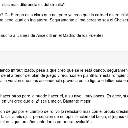
istas mas diferenciales del circuito"
? De Europa esta claro que no, pero yo creo que la calidad diferencial
, no tiene igual en Inglaterra. Seguramente el ma cercano sea el Chelse
 mucho al James de Ancelotti en el Madrid de los Puentes.
endo infrautilizado, pese a que creo que se le está dando, segurament
de él a tenor del plan de juego y recursos en plantilla. Y está rompié
a la versión que más ascendencia provoca en su figura e influencía en 
cer otros pero lo puede hacer él, a su nivel, muy pocos. Es decir, si e
 en 3/4 creo que el 2º sería mejor. Bastante mejor.
n de gol por el cambio de rol yo lo relaciono más con el propio crecim
 falsa -a mis ojos- percepción de no optimización del belga; si jugase 
mejores que en años anteriores por mera evolución.