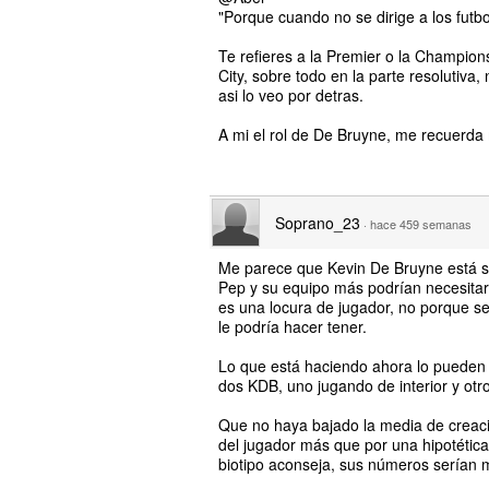
"Porque cuando no se dirige a los futbol
Te refieres a la Premier o la Champions
City, sobre todo en la parte resolutiva
asi lo veo por detras.
A mi el rol de De Bruyne, me recuerda
Soprano_23
·
hace 459 semanas
Me parece que Kevin De Bruyne está si
Pep y su equipo más podrían necesitar 
es una locura de jugador, no porque se
le podría hacer tener.
Lo que está haciendo ahora lo pueden ha
dos KDB, uno jugando de interior y otro
Que no haya bajado la media de creació
del jugador más que por una hipotética
biotipo aconseja, sus números serían 