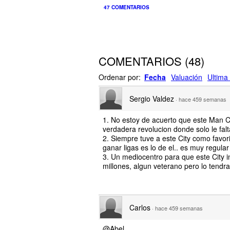
47 COMENTARIOS
COMENTARIOS
(
48
)
Ordenar por:
Fecha
Valuación
Ultima 
Sergio Valdez
·
hace 459 semanas
1. No estoy de acuerto que este Man C
verdadera revolucion donde solo le falt
2. Siempre tuve a este City como favor
ganar ligas es lo de el.. es muy regular
3. Un mediocentro para que este City in
millones, algun veterano pero lo tendra
Carlos
·
hace 459 semanas
@Abel