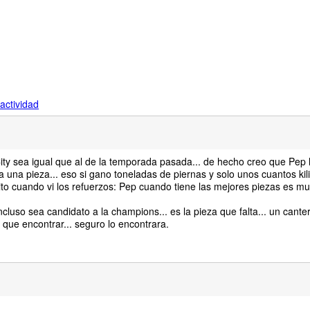
actividad
ity sea igual que al de la temporada pasada... de hecho creo que Pep 
a una pieza... eso si gano toneladas de piernas y solo unos cuantos kil
ito cuando vi los refuerzos: Pep cuando tiene las mejores piezas es m
cluso sea candidato a la champions... es la pieza que falta... un cante
 que encontrar... seguro lo encontrara.