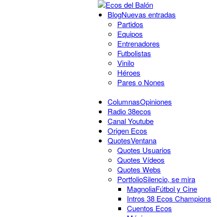
Blog
Nuevas entradas
Partidos
Equipos
Entrenadores
Futbolistas
Vinilo
Héroes
Pares o Nones
Columnas
Opiniones
Radio 38ecos
Canal Youtube
Origen Ecos
Quotes
Ventana
Quotes Usuarios
Quotes Vídeos
Quotes Webs
Portfolio
Silencio, se mira
Magnolia
Fútbol y Cine
Intros 38 Ecos Champions
Cuentos Ecos