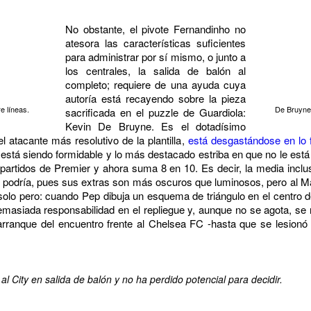
No obstante, el pivote Fernandinho no
atesora las características suficientes
para administrar por sí mismo, o junto a
los centrales, la salida de balón al
completo; requiere de una ayuda cuya
autoría está recayendo sobre la pieza
re líneas.
De Bruyne 
sacrificada en el puzzle de Guardiola:
Kevin De Bruyne. Es el dotadísimo
l atacante más resolutivo de la plantilla,
está desgastándose en lo fí
 está siendo formidable y lo más destacado estriba en que no le está 
partidos de Premier y ahora suma 8 en 10. Es decir, la media inclus
o podría, pues sus extras son más oscuros que luminosos, pero al M
olo pero: cuando Pep dibuja un esquema de triángulo en el centro del
emasiada responsabilidad en el repliegue y, aunque no se agota, se 
 arranque del encuentro frente al Chelsea FC -hasta que se lesionó
 City en salida de balón y no ha perdido potencial para decidir.