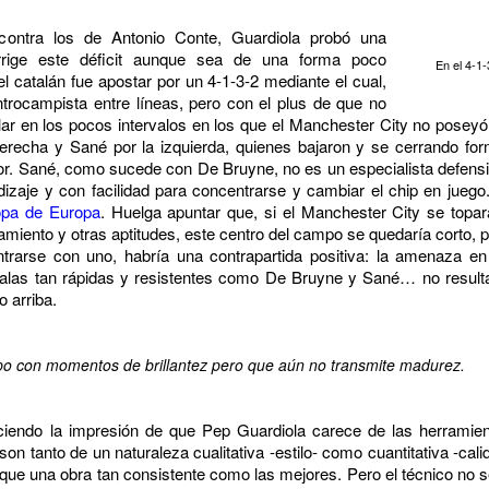
 contra los de Antonio Conte, Guardiola probó una
rrige este déficit aunque sea de una forma poco
En el 4-1
l catalán fue apostar por un 4-1-3-2 mediante el cual,
trocampista entre líneas, pero con el plus de que no
lar en los pocos intervalos en los que el Manchester City no poseyó 
erecha y Sané por la izquierda, quienes bajaron y se cerrando f
erior. Sané, como sucede con De Bruyne, no es un especialista defensi
izaje y con facilidad para concentrarse y cambiar el chip en juego
opa de Europa
. Huelga apuntar que, si el Manchester City se topar
onamiento y otras aptitudes, este centro del campo se quedaría corto, 
rarse con uno, habría una contrapartida positiva: la amenaza en
las tan rápidas y resistentes como De Bruyne y Sané… no resulta
 arriba.
ipo con momentos de brillantez pero que aún no transmite madurez.
eciendo la impresión de que Pep Guardiola carece de las herramie
on tanto de un naturaleza cualitativa -estilo- como cuantitativa -cali
que una obra tan consistente como las mejores. Pero el técnico no 