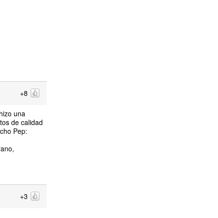
+8
hizo una
itos de calidad
ucho Pep:
rano,
+3