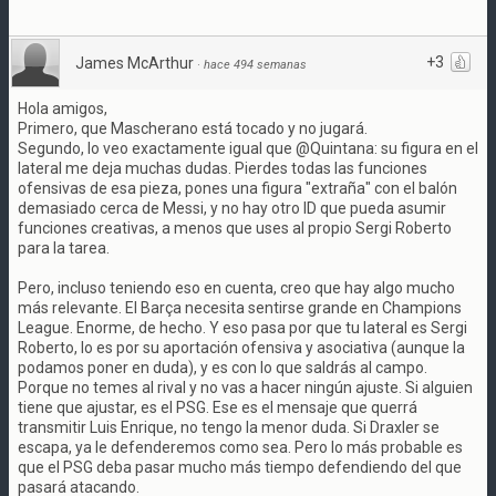
+3
James McArthur
·
hace 494 semanas
Hola amigos,
Primero, que Mascherano está tocado y no jugará.
Segundo, lo veo exactamente igual que @Quintana: su figura en el
lateral me deja muchas dudas. Pierdes todas las funciones
ofensivas de esa pieza, pones una figura "extraña" con el balón
demasiado cerca de Messi, y no hay otro ID que pueda asumir
funciones creativas, a menos que uses al propio Sergi Roberto
para la tarea.
Pero, incluso teniendo eso en cuenta, creo que hay algo mucho
más relevante. El Barça necesita sentirse grande en Champions
League. Enorme, de hecho. Y eso pasa por que tu lateral es Sergi
Roberto, lo es por su aportación ofensiva y asociativa (aunque la
podamos poner en duda), y es con lo que saldrás al campo.
Porque no temes al rival y no vas a hacer ningún ajuste. Si alguien
tiene que ajustar, es el PSG. Ese es el mensaje que querrá
transmitir Luis Enrique, no tengo la menor duda. Si Draxler se
escapa, ya le defenderemos como sea. Pero lo más probable es
que el PSG deba pasar mucho más tiempo defendiendo del que
pasará atacando.