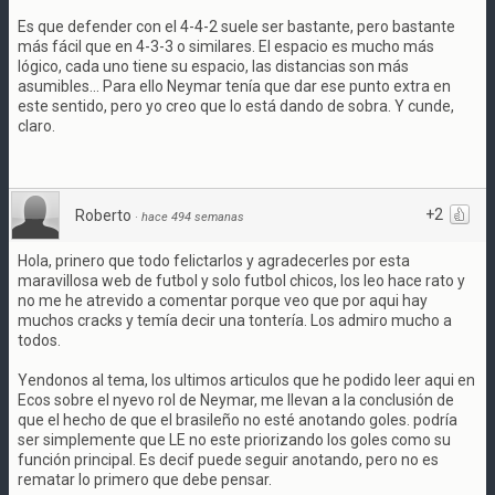
Es que defender con el 4-4-2 suele ser bastante, pero bastante
más fácil que en 4-3-3 o similares. El espacio es mucho más
lógico, cada uno tiene su espacio, las distancias son más
asumibles... Para ello Neymar tenía que dar ese punto extra en
este sentido, pero yo creo que lo está dando de sobra. Y cunde,
claro.
+2
Roberto
·
hace 494 semanas
Hola, prinero que todo felictarlos y agradecerles por esta
maravillosa web de futbol y solo futbol chicos, los leo hace rato y
no me he atrevido a comentar porque veo que por aqui hay
muchos cracks y temía decir una tontería. Los admiro mucho a
todos.
Yendonos al tema, los ultimos articulos que he podido leer aqui en
Ecos sobre el nyevo rol de Neymar, me llevan a la conclusión de
que el hecho de que el brasileño no esté anotando goles. podría
ser simplemente que LE no este priorizando los goles como su
función principal. Es decif puede seguir anotando, pero no es
rematar lo primero que debe pensar.