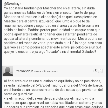
@Restituyo
Yo apostaria tambien por Mascherano en el lateral, sin duda
ganas muchas tablas en defensa en el sector fuerte del psg..
Mantienes a Umtiti en la alineacion( si es que Lucho piensa en
Masche para el central izquierdo) que junto a pique te da
muchisimo poderio y seguridad en el area y a parte te suma en
salida de balón. Podrias perder profundidad en ataque cosa que
podria aportarte rakitic al no tener que estar tan pendiente de
ayudar al lateral y combinando movimientos con Messi podria ser
positivo a mi modo de verlo.. pero dudo que L.E lo haga..otra cosa
que veo es como podria agectar esto a nivel psicologico a un S.R
que yo lo encuentro ya algo "tocado" a nivel mental. Saludos!!
+5
fernandojb
·
hace 494 semanas
Al final creó que es una cuestión de equilibrio y no de posiciones,
se está hablando del 5/3/2 del madrid , ahora del 4/4/2 del barca,
en el fondo es un reconocimiento de dos cosas que provienen del
barca de guardiola:
- la eliminación del bayern de Guardiola, por el madrid vinó a
reconocer que a gran nivel, se habia habilitado un sistema y unos
jugadores que rompian los espacios que dejan atras esos equipos