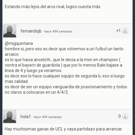
Estando más lejos del arco rival, logico cuesta más.
+1
fernandojb
·
hace 494 semanas
@migquintana
hombre si, pero eso es decir que volvemos a un futbol un tanto
arcaico.
es lo que hacia ancelotti , que le decia a la msn en champion (
contra el bayern de guardiola ) que por lo menos Bale bajase a
linea de 4 y luego ya veriamos.
es decir eso lo hace cualquier equipo de segunda b, eso si luego
mas calidad.
es decir de ser un equipo vanguardia de posicionamiento y todos
no claros a colocarse en un 4/4/2.
0
hola1
·
hace 494 semanas
Hay muchisimas ganas de UCL y vaya partidazo para arrancar.