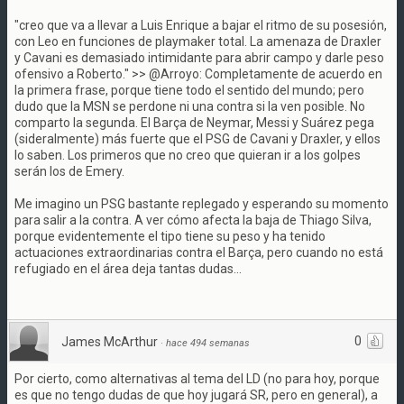
"creo que va a llevar a Luis Enrique a bajar el ritmo de su posesión,
con Leo en funciones de playmaker total. La amenaza de Draxler
y Cavani es demasiado intimidante para abrir campo y darle peso
ofensivo a Roberto." >> @Arroyo: Completamente de acuerdo en
la primera frase, porque tiene todo el sentido del mundo; pero
dudo que la MSN se perdone ni una contra si la ven posible. No
comparto la segunda. El Barça de Neymar, Messi y Suárez pega
(sideralmente) más fuerte que el PSG de Cavani y Draxler, y ellos
lo saben. Los primeros que no creo que quieran ir a los golpes
serán los de Emery.
Me imagino un PSG bastante replegado y esperando su momento
para salir a la contra. A ver cómo afecta la baja de Thiago Silva,
porque evidentemente el tipo tiene su peso y ha tenido
actuaciones extraordinarias contra el Barça, pero cuando no está
refugiado en el área deja tantas dudas...
0
James McArthur
·
hace 494 semanas
Por cierto, como alternativas al tema del LD (no para hoy, porque
es que no tengo dudas de que hoy jugará SR, pero en general), a