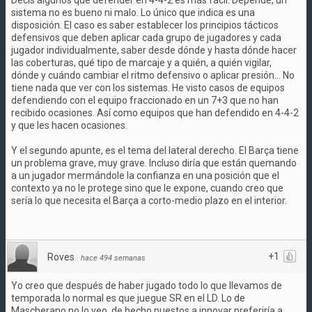
Decís algunos que defender en 4-4-2 es más fácil. Depende, un
sistema no es bueno ni malo. Lo único que indica es una
disposición. El caso es saber establecer los principios tácticos
defensivos que deben aplicar cada grupo de jugadores y cada
jugador individualmente, saber desde dónde y hasta dónde hacer
las coberturas, qué tipo de marcaje y a quién, a quién vigilar,
dónde y cuándo cambiar el ritmo defensivo o aplicar presión... No
tiene nada que ver con los sistemas. He visto casos de equipos
defendiendo con el equipo fraccionado en un 7+3 que no han
recibido ocasiones. Así como equipos que han defendido en 4-4-2
y que les hacen ocasiones.
Y el segundo apunte, es el tema del lateral derecho. El Barça tiene
un problema grave, muy grave. Incluso diría que están quemando
a un jugador mermándole la confianza en una posición que el
contexto ya no le protege sino que le expone, cuando creo que
sería lo que necesita el Barça a corto-medio plazo en el interior.
+1
Roves
·
hace 494 semanas
Yo creo que después de haber jugado todo lo que llevamos de
temporada lo normal es que juegue SR en el LD. Lo de
Mascherano no lo veo, de hecho puestos a innovar preferiría a