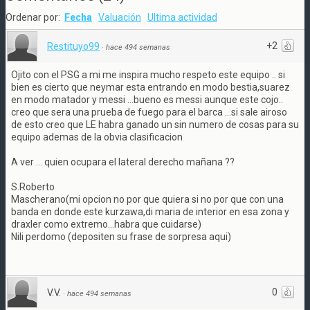
Ordenar por:
Fecha
Valuación
Ultima actividad
+2
Restituyo99
·
hace 494 semanas
Ojito con el PSG a mi me inspira mucho respeto este equipo .. si
bien es cierto que neymar esta entrando en modo bestia,suarez
en modo matador y messi ...bueno es messi aunque este cojo..
creo que sera una prueba de fuego para el barca ...si sale airoso
de esto creo que LE habra ganado un sin numero de cosas para su
equipo ademas de la obvia clasificacion
A ver ... quien ocupara el lateral derecho mañana ??
S.Roberto
Mascherano(mi opcion no por que quiera si no por que con una
banda en donde este kurzawa,di maria de interior en esa zona y
draxler como extremo...habra que cuidarse)
Nili perdomo (depositen su frase de sorpresa aqui)
0
V.V.
·
hace 494 semanas