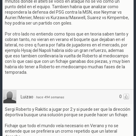
mnutos donde el atleti se volco en ataque no se vio como un
punto debil en el equipo. Tambien habria que analizar como
respondera la defensa del PSG contra la MSN, ese Neymar vs
Aurier/Menier, Messi vs Kurzawa/Maxwell, Suarez vs Kimpembe,
hoy podria ser un partido con goles.
Por otro lado no entiendo como tipos que en teoria saben tanto y
cobran tanto, no vieran en verano el boquete que dejaban en el
lateral, no creo q fuera por falta de jugadores en el mercado, por
ejemplo Hysaj del Napoli habria sido un gran refuerzo, ademas
que eso tambien conllevaria la vuelta de Roberto al mediocampo
con lo que casi que con un fichaje ganabas dos piezas, y muy bien
habria ido tener a Roberto en mediocampo muchas fases de la
temporada.
0
Luizao
·
hace 494 semanas
Sergi Roberto y Rakitic a jugar por 2 y si puede ser que la dirección
deportiva busque una solución porque se puede hacer un fichaje.
Fichaje que todo el mundo veía necesario en Verano y no se
entiende que se prefiriera un cromo repetido que un lateral