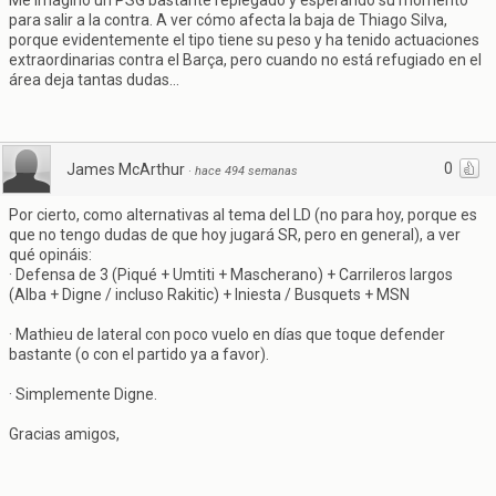
Me imagino un PSG bastante replegado y esperando su momento
para salir a la contra. A ver cómo afecta la baja de Thiago Silva,
porque evidentemente el tipo tiene su peso y ha tenido actuaciones
extraordinarias contra el Barça, pero cuando no está refugiado en el
área deja tantas dudas...
0
James McArthur
·
hace 494 semanas
Por cierto, como alternativas al tema del LD (no para hoy, porque es
que no tengo dudas de que hoy jugará SR, pero en general), a ver
qué opináis:
· Defensa de 3 (Piqué + Umtiti + Mascherano) + Carrileros largos
(Alba + Digne / incluso Rakitic) + Iniesta / Busquets + MSN
· Mathieu de lateral con poco vuelo en días que toque defender
bastante (o con el partido ya a favor).
· Simplemente Digne.
Gracias amigos,