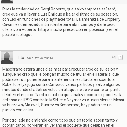
Pues la titularidad de Sergi Roberto, que salvo sorpresa así será,
creo que va a llevar a Luis Enrique a bajar el ritmo de su posesión,
con Leo en funciones de playmaker total. La amenaza de Drqxler y
Cavani es demasiado intimidante para abrir campo y darle peso
ofensivo a Roberto. Intuyo mucha precaución en posesión y en el
posible repliegue.
+4
Tito
·
hace 494 semanas
Maschrano estara unos dias mas para recuperarse de su lesion y
aunque no creo que le pongan mucho de titular en el lateral si que
podria ser util ponerle para mantener un resultado, en cuanto a
Roberto, el ya jugo contra Carrasco varios partidos y salvo algunos
mnutos donde el atleti se volco en ataque no se vio como un punto
debil en el equipo. Tambien habria que analizar como respondera la
defensa del PSG contra la MSN, ese Neymar vs Aurier/Menier, Messi
vs Kurzawa/Maxwell, Suarez vs Kimpembe, hoy podria ser un
partido con goles.
Por otro lado no entiendo como tipos que en teoria saben tanto y
cobran tanto, no vieran en verano el boquete que dejaban en el