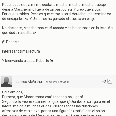
Reconozco que a mí me costaría mucho, mucho, mucho trabajo
dejar a Mascherano fuera de un partido así. Y creo que a Luis
Enrique también. Pero es que como lateral derecho... no termino yo
de encajarle...
Y Umtiti se ha ganado el puesto en el eje.
No obstante, Mascherano está tocado y no ha entrado en la lista. Así
que duda resuelta
@ Roberto
Interesantísima lectura.
Y bienvenido a casa, Roberto
+3
James McArthur
·
hace 494 semanas
Hola amigos,
Primero, que Mascherano está tocado y no jugará.
Segundo, lo veo exactamente igual que @Quintana: su figura en el
lateral me deja muchas dudas. Pierdes todas las funciones
ofensivas de esa pieza, pones una figura "extraña" con el balón
demasiado cerca de Messi, y no hay otro ID que pueda asumir