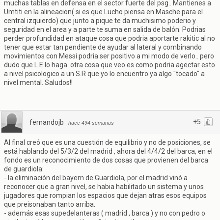
muchas tablas en defensa en el sector fuerte del psg.. Mantienes a
Umtiti en la alineacion( si es que Lucho piensa en Masche para el
central izquierdo) que junto a pique te da muchisimo poderio y
seguridad en el area y a parte te suma en salida de balón. Podrias
perder profundidad en ataque cosa que podria aportarte rakitic al no
tener que estar tan pendiente de ayudar al lateral y combinando
movimientos con Messi podria ser positivo a mi modo de verlo.. pero
dudo que L.E lo haga..otra cosa que veo es como podria agectar esto
a nivel psicologico a un S.R que yo lo encuentro ya algo "tocado" a
nivel mental. Saludos!!
+5
fernandojb
·
hace 494 semanas
Al final creó que es una cuestión de equilibrio y no de posiciones, se
está hablando del 5/3/2 del madrid , ahora del 4/4/2 del barca, en el
fondo es un reconocimiento de dos cosas que provienen del barca
de guardiola:
- la eliminación del bayern de Guardiola, por el madrid vinó a
reconocer que a gran nivel, se habia habilitado un sistema y unos
jugadores que rompian los espacios que dejan atras esos equipos
que preisonaban tanto arriba.
- además esas supedelanteras ( madrid , barca ) y no con pedro o