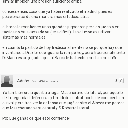
similar impiden una presión suficiente arriba.
consecuencia, cosa que ya habia realizado el madrid, pues es
posicionarse de una manera mas ortodoxa atras.
el barca le mantienen unos grandes jugadores pero en juego o en
tactica no ha avanzado ya ( era dificil ) , la solución es utilizar
sistemas mas normales.
en cuanto la partido de hoy tradicionalmente no se porque hay que
inventarse a Draxler que igual si la rompe hoy, pero tradicionalmente
Di Maria es un jugador que al Barca le ha hecho muchisimo daño.
0
Adrián
·
hace 494 semanas
Yo también creía que iba a jugar Mascherano de lateral, por aquello
de la seguridad defensiva, y Umtiti de central, por lo de conocer bien
al rival, pero tras ver la defensa que jugó contra el Alavés me parece
que Mascherano sera central y S.Roberto lateral.
Pd: Que ganas de que esto comience!