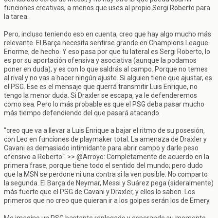
funciones creativas, a menos que uses al propio Sergi Roberto para
la tarea.
Pero, incluso teniendo eso en cuenta, creo que hay algo mucho más
relevante. El Barça necesita sentirse grande en Champions League.
Enorme, de hecho. Y eso pasa por que tu lateral es Sergi Roberto, lo
es por su aportación ofensiva y asociativa (aunque la podamos
poner en duda), y es con lo que saldrás al campo. Porque no temes
al rival y no vas a hacer ningún ajuste. Si alguien tiene que ajustar, es
el PSG. Ese es el mensaje que querrá transmitir Luis Enrique, no
tengo la menor duda. Si Draxler se escapa, ya le defenderemos
como sea. Pero lo más probable es que el PSG deba pasar mucho
más tiempo defendiendo del que pasará atacando.
"creo que va a llevar a Luis Enrique a bajar el ritmo de su posesión,
con Leo en funciones de playmaker total. La amenaza de Draxler y
Cavani es demasiado intimidante para abrir campo y darle peso
ofensivo a Roberto." >> @Arroyo: Completamente de acuerdo en la
primera frase, porque tiene todo el sentido del mundo; pero dudo
que la MSN se perdone ni una contra si la ven posible. No comparto
la segunda. El Barça de Neymar, Messi y Suárez pega (sideralmente)
más fuerte que el PSG de Cavani y Draxler, y ellos lo saben. Los
primeros que no creo que quieran ir a los golpes serán los de Emery.