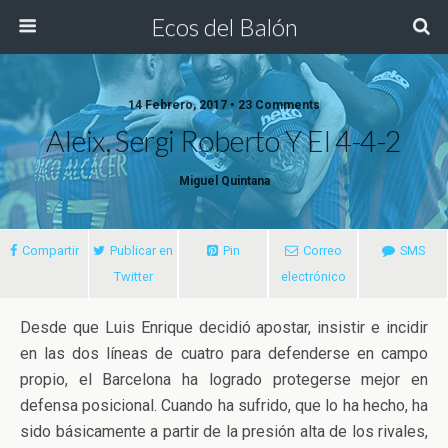
Ecos del Balón
14 Febrero, 2017 • 23 Comments
Aleix, Sergi Roberto Y El 4-4-2
Miguel Quintana
Compartir
Publicar en
Pin
Correo
SMS
Twitter
electrónico
Desde que Luis Enrique decidió apostar, insistir e incidir
en las dos líneas de cuatro para defenderse en campo
propio, el Barcelona ha logrado protegerse mejor en
defensa posicional. Cuando ha sufrido, que lo ha hecho, ha
sido básicamente a partir de la presión
alta de los rivales,