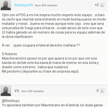
+2
Restituyo99
·
hace 494 semanas
Ojito con el PSG a mi me inspira mucho respeto este equipo .. si bien
es cierto que neymar esta entrando en modo bestia,suarez en modo
matador y messi ...bueno es messi aunque este cojo.. creo que sera
una prueba de fuego para el barca ...si sale airoso de esto creo que
LE habra ganado un sin numero de cosas para su equipo ademas de
la obvia clasificacion
A ver ... quien ocupara el lateral derecho mañana ??
S.Roberto
Mascherano(mi opcion no por que quiera si no por que con una
banda en donde este kurzawa,di maria de interior en esa zona y
draxler como extremo...habra que cuidarse)
Nili perdomo (depositen su frase de sorpresa aqui)
0
V.V.
·
hace 494 semanas
@Restituyo
Yo apostaria tambien por Mascherano en el lateral, sin duda ganas