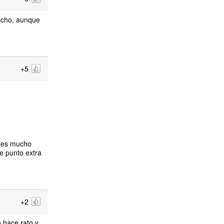
recho, aunque
+5
o es mucho
e punto extra
+2
o hace rato y