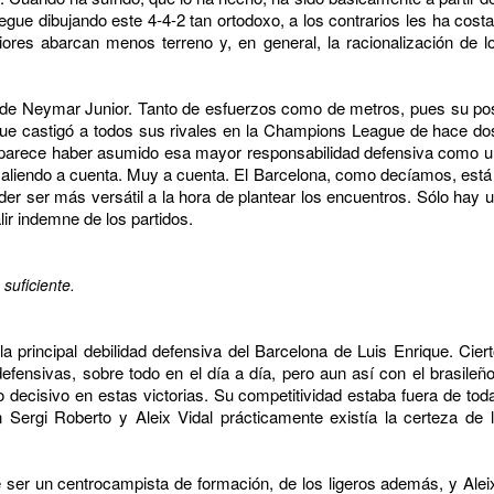
egue dibujando este 4-4-2 tan ortodoxo, a los contrarios les ha co
ores abarcan menos terreno y, en general, la racionalización de 
io de Neymar Junior. Tanto de esfuerzos como de metros, pues su po
que castigó a todos sus rivales en la Champions League de hace d
 parece haber asumido esa mayor responsabilidad defensiva como u
á saliendo a cuenta. Muy a cuenta. El Barcelona, como decíamos, está
oder ser más versátil a la hora de plantear los encuentros. Sólo hay 
lir indemne de los partidos.
suficiente.
a principal debilidad defensiva del Barcelona de Luis Enrique. Cie
efensivas, sobre todo en el día a día, pero aun así con el brasile
o decisivo en estas victorias. Su competitividad estaba fuera de tod
 Sergi Roberto y Aleix Vidal prácticamente existía la certeza de l
 ser un centrocampista de formación, de los ligeros además, y Aleix