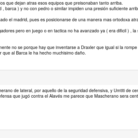
os que dejan atras esos equipos que preisonaban tanto arriba.
, barca ) y no con pedro o similar impiden una presión suficiente arrib
zado el madrid, pues es posicionarse de una manera mas ortodoxa atr
dores pero en juego o en tactica no ha avanzado ya ( era dificil ) , la
lmente no se porque hay que inventarse a Draxler que igual si la rompe
or que al Barca le ha hecho muchisimo daño.
rano de lateral, por aquello de la seguridad defensiva, y Umtiti de cen
a defensa que jugó contra el Alavés me parece que Mascherano sera cent