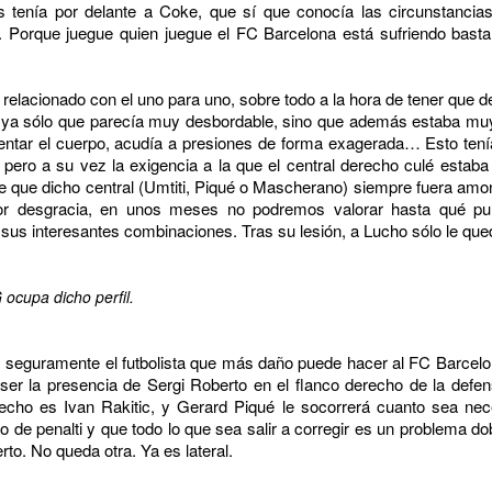
s tenía por delante a Coke, que sí que conocía las circunstanci
. Porque juegue quien juegue el FC Barcelona está sufriendo bas
 relacionado con el uno para uno, sobre todo a la hora de tener que 
a ya sólo que parecía muy desbordable, sino que además estaba muy 
ientar el cuerpo, acudía a presiones de forma exagerada… Esto tení
, pero a su vez la exigencia a la que el central derecho culé esta
de que dicho central (Umtiti, Piqué o Mascherano) siempre fuera amon
 Por desgracia, en unos meses no podremos valorar hasta qué pu
 sus interesantes combinaciones. Tras su lesión, a Lucho sólo le que
 ocupa dicho perfil.
, seguramente el futbolista que más daño puede hacer al FC Barcelona
r la presencia de Sergi Roberto en el flanco derecho de la defens
derecho es Ivan Rakitic, y Gerard Piqué le socorrerá cuanto sea nec
o de penalti y que todo lo que sea salir a corregir es un problema do
rto. No queda otra. Ya es lateral.