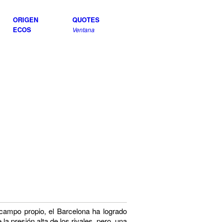
ORIGEN
QUOTES
ECOS
Ventana
n campo propio, el Barcelona ha logrado
 la presión
alta de los rivales, pero, una