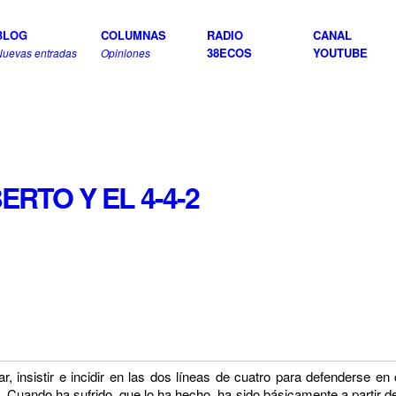
BLOG
COLUMNAS
RADIO
CANAL
38ECOS
YOUTUBE
Nuevas entradas
Opiniones
ERTO Y EL 4-4-2
, insistir e incidir en las dos líneas de cuatro para defenderse e
 Cuando ha sufrido, que lo ha hecho, ha sido básicamente a partir de