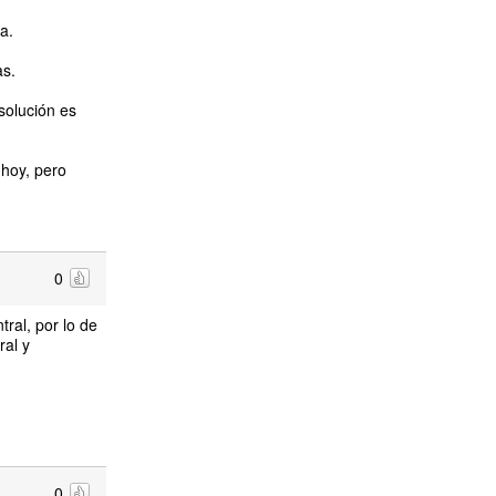
a.
as.
 solución es
 hoy, pero
0
tral, por lo de
ral y
0