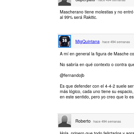
Mascherano tiene molestias y no entró 
al 99% será Rakitic.
MigQuintana
·
hace 494 semanas
A mí en general la figura de Masche 
No sabría en qué contexto o contra qu
@fernandojb
Es que defender con el 4-4-2 suele ser
más lógico, cada uno tiene su espacio,
en este sentido, pero yo creo que lo e
Roberto
·
hace 494 semanas
Hola, prinero que todo felictarlos y agr