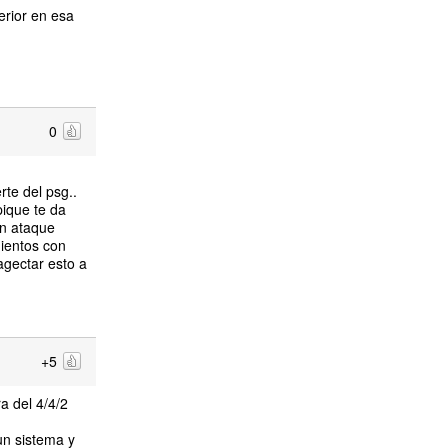
erior en esa
0
te del psg..
pique te da
en ataque
mientos con
agectar esto a
+5
a del 4/4/2
un sistema y