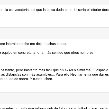
en la convocatoria, así que la única duda en el 11 sería el interior de
como lateral derecho me deja muchas dudas.
é equipo en concreto tendría más sentido que otros nombres.
 bastante, pero bastante más fácil que en 4-3-3 o similares. El espaci
 las distancias son más asumibles... Para ello Neymar tenía que dar es
stá dando de sobra. Y cunde, claro.
adecerles por esta maravillosa web de futbol y solo futbol chicos, los le