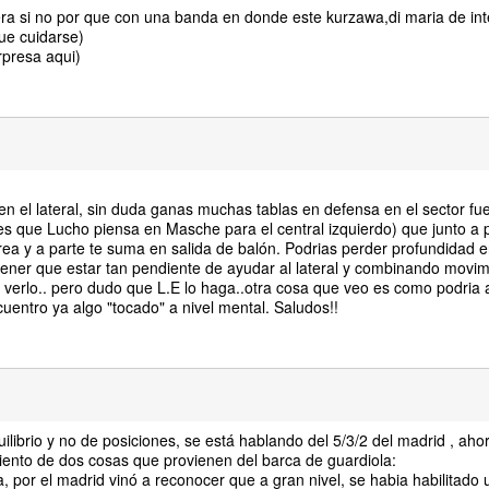
a si no por que con una banda en donde este kurzawa,di maria de int
ue cuidarse)
rpresa aqui)
 el lateral, sin duda ganas muchas tablas en defensa en el sector fuer
 es que Lucho piensa en Masche para el central izquierdo) que junto a 
rea y a parte te suma en salida de balón. Podrias perder profundidad 
o tener que estar tan pendiente de ayudar al lateral y combinando movi
 verlo.. pero dudo que L.E lo haga..otra cosa que veo es como podria 
cuentro ya algo "tocado" a nivel mental. Saludos!!
uilibrio y no de posiciones, se está hablando del 5/3/2 del madrid , ahor
iento de dos cosas que provienen del barca de guardiola:
a, por el madrid vinó a reconocer que a gran nivel, se habia habilitado 