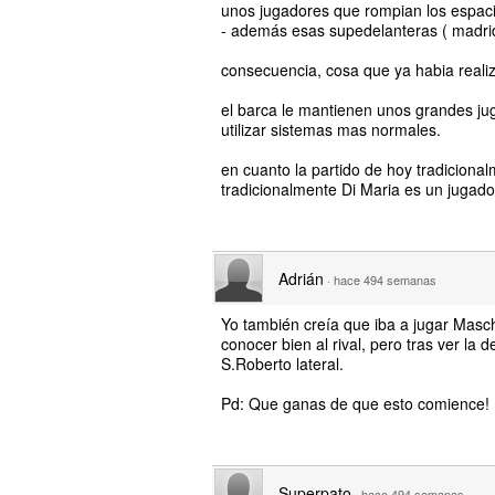
unos jugadores que rompian los espaci
- además esas supedelanteras ( madrid 
consecuencia, cosa que ya habia reali
el barca le mantienen unos grandes juga
utilizar sistemas mas normales.
en cuanto la partido de hoy tradiciona
tradicionalmente Di Maria es un jugad
Adrián
·
hace 494 semanas
Yo también creía que iba a jugar Masche
conocer bien al rival, pero tras ver l
S.Roberto lateral.
Pd: Que ganas de que esto comience!
Superpato
·
hace 494 semanas