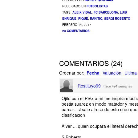
ESCRITO POR
MIGUEL QUINTANA
PUBLICADO EN
FUTBOLISTAS
TAGS:
ALEIX VIDAL
,
FC BARCELONA
,
LUIS
ENRIQUE
,
PIQUÉ
,
RAKITIC
,
SERGI ROBERTO
FEBRERO 14, 2017
23 COMENTARIOS
COMENTARIOS
(
24
)
Ordenar por:
Fecha
Valuación
Ultima 
Restituyo99
·
hace 494 semanas
Ojito con el PSG a mi me inspira mucho
bestia,suarez en modo matador y messi
barca ...si sale airoso de esto creo 
clasificacion
A ver ... quien ocupara el lateral der
S.Roberto