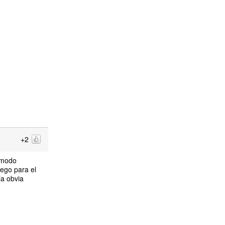
+2
n modo
ego para el
la obvia