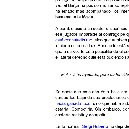
vez el Barça ha podido montar su repli
ha estado más acompañado, los interi
bastante más lógica.
A cambio existe un coste: el sacrific
ese jugador imparable al contragolpe 
está enchufadísimo
, sino que también
lo cierto es que a Luis Enrique le est
que a su vez le está posibilitando el p
el lateral derecho culé está pudiendo sa
El 4-4-2 ha ayudado, pero no ha sido 
Se sabía que este año ésta iba a ser l
cursos fue bajando sus prestaciones d
había ganado todo
, sino que había sid
estaría. Competiría. Sin embargo, con
costaría resistir y competir.
Es lo normal.
Sergi Roberto
no deja de