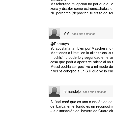
Mascherano(mi opcion no por que quier
zona y draxler como extremo...habra q
Nili perdomo (depositen su frase de so
V.V.
·
hace 494 semanas
@Restituyo
Yo apostaria tambien por Mascherano en
Mantienes a Umtiti en la alineacion( si
muchisimo poderio y seguridad en el a
cosa que podria aportarte rakitic al n
Messi podria ser positivo a mi modo de
nivel psicologico a un S.R que yo lo en
fernandojb
·
hace 494 semanas
Al final creó que es una cuestión de eq
del barca, en el fondo es un reconocim
- la eliminación del bayern de Guardiol