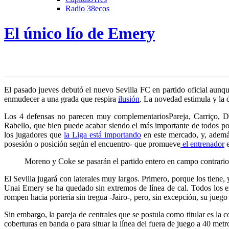
Radio 38ecos
El único lío de Emery
E
l pasado jueves debutó el nuevo Sevilla FC en partido oficial aunque
enmudecer a una grada que respira
ilusión
.
La novedad estimula y la d
Los 4 defensas no parecen muy complementarios
Pareja, Carriço, 
Rabello, que bien puede acabar siendo el más importante de todos po
los jugadores que
la Liga está importando
en este mercado, y, además
posesión o posición según el encuentro- que promueve
el entrenador
e
Moreno y Coke se pasarán el partido entero en campo contrario
El Sevilla jugará con laterales muy largos. Primero, porque los tiene,
Unai Emery se ha quedado sin extremos de línea de cal. Todos los ex
rompen hacia portería sin tregua -Jairo-, pero, sin excepción, su juego
Sin embargo, la pareja de centrales que se postula como titular es la
coberturas en banda o para situar la línea del fuera de juego a 40 metr