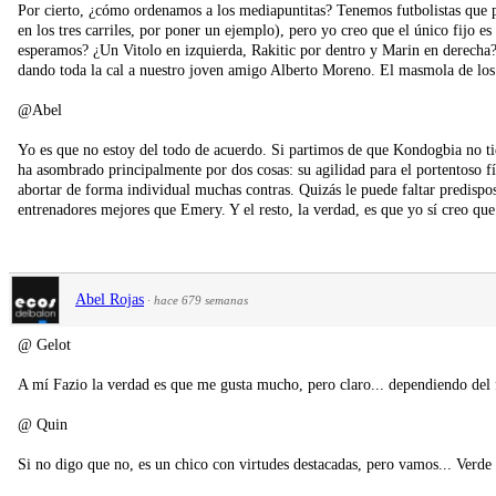
Por cierto, ¿cómo ordenamos a los mediapuntitas? Tenemos futbolistas que p
en los tres carriles, por poner un ejemplo), pero yo creo que el único fijo e
esperamos? ¿Un Vitolo en izquierda, Rakitic por dentro y Marin en derecha?
dando toda la cal a nuestro joven amigo Alberto Moreno. El masmola de los j
@Abel
Yo es que no estoy del todo de acuerdo. Si partimos de que Kondogbia no tie
ha asombrado principalmente por dos cosas: su agilidad para el portentoso 
abortar de forma individual muchas contras. Quizás le puede faltar predispo
entrenadores mejores que Emery. Y el resto, la verdad, es que yo sí creo que
Abel Rojas
·
hace 679 semanas
@ Gelot
A mí Fazio la verdad es que me gusta mucho, pero claro... dependiendo del fú
@ Quin
Si no digo que no, es un chico con virtudes destacadas, pero vamos... Verde