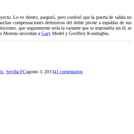
yecto. Lo ve dentro, aseguró, pero confesó que la puerta de salida no
 muchas compensaciones defensivas del doble pivote a espaldas de sus
ocentro, que seguramente sería la variante que se impondría sin él, se
rto Moreno necesitan a
Gary
Medel y Geoffrey Kondogbia.
ic
,
Sevilla FC
agosto 3, 2013
41 comentarios