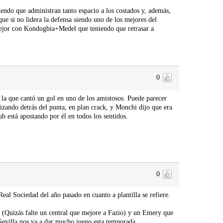
niendo que administran tanto espacio a los costados y, además,
que si no lidera la defensa siendo uno de los mejores del
 mejor con Kondogbia+Medel que teniendo que retrasar a
0
 la que cantó un gol en uno de los amistosos. Puede parecer
izando detrás del punta, en plan crack, y Monchi dijo que era
ub está apostando por él en todos los sentidos.
0
Real Sociedad del año pasado en cuanto a plantilla se refiere.
o (Quizás falte un central que mejore a Fazio) y un Emery que
 Sevilla nos va a dar mucho juego esta temporada.