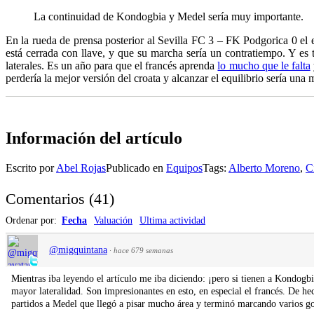
La continuidad de Kondogbia y Medel sería muy importante.
En la rueda de prensa posterior al Sevilla FC 3 – FK Podgorica 0 el
está cerrada con llave, y que su marcha sería un contratiempo. Y es
laterales. Es un año para que el francés aprenda
lo mucho que le falta
perdería la mejor versión del croata y alcanzar el equilibrio sería u
Información del artículo
Escrito por
Abel Rojas
Publicado en
Equipos
Tags:
Alberto Moreno
,
C
Comentarios
(
41
)
Ordenar por:
Fecha
Valuación
Ultima actividad
@migquintana
·
hace 679 semanas
Mientras iba leyendo el artículo me iba diciendo: ¡pero si tienen a Kondogb
mayor lateralidad. Son impresionantes en esto, en especial el francés. De hec
partidos a Medel que llegó a pisar mucho área y terminó marcando varios go