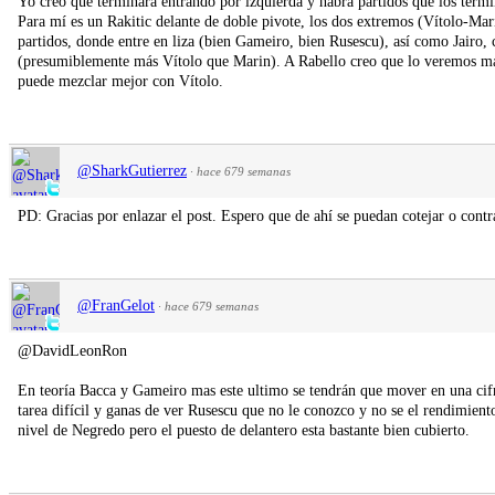
Yo creo que terminará entrando por izquierda y habrá partidos que los term
Para mí es un Rakitic delante de doble pivote, los dos extremos (Vítolo-Ma
partidos, donde entre en liza (bien Gameiro, bien Rusescu), así como Jairo,
(presumiblemente más Vítolo que Marin). A Rabello creo que lo veremos más 
puede mezclar mejor con Vítolo.
@SharkGutierrez
·
hace 679 semanas
PD: Gracias por enlazar el post. Espero que de ahí se puedan cotejar o contr
@FranGelot
·
hace 679 semanas
@DavidLeonRon
En teoría Bacca y Gameiro mas este ultimo se tendrán que mover en una cifr
tarea difícil y ganas de ver Rusescu que no le conozco y no se el rendimien
nivel de Negredo pero el puesto de delantero esta bastante bien cubierto.