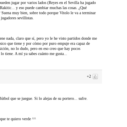
ueden jugar por varios lados (Reyes en el Sevilla ha jugado
s Rakitic... y eso puede cambiar muchas las cosas. ¿Qué
 Suena muy bien, sobre todo porque Vitolo le va a terminar
ugadores sevillistas.
ne nada, claro que sí, pero yo le he visto partidos donde me
físico que tiene y por cómo por puro empuje era capaz de
sición, no lo dudo, pero en eso creo que hay pocos
 lo tiene. A mí ya sabes cuánto me gusta...
+2
tbol que se juegue. Si lo alejas de su portero... sufre.
 que te quiero verde ^^