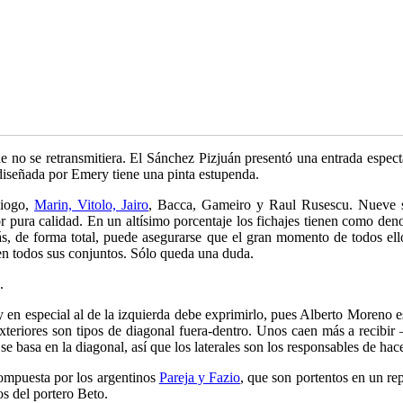
 no se retransmitiera. El Sánchez Pizjuán presentó una entrada espectac
iseñada por Emery tiene una pinta estupenda.
Diogo,
Marin, Vitolo, Jairo
, Bacca, Gameiro y Raul Rusescu. Nueve so
r pura calidad. En un altísimo porcentaje los fichajes tienen como d
, de forma total, puede asegurarse que el gran momento de todos ellos 
n todos sus conjuntos. Sólo queda una duda.
.
 y en especial al de la izquierda debe exprimirlo, pues Alberto Moreno e
teriores son tipos de diagonal fuera-dentro. Unos caen más a recibir 
 se basa en la diagonal, así que los laterales son los responsables de ha
 compuesta por los argentinos
Pareja y Fazio
, que son portentos en un re
os del portero Beto.