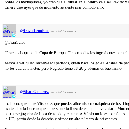
Sobre los mediapuntas, yo creo que el titular en el centro va a ser Rakitic y 
Emery dijo ayer que de momento se siente más cómodo ahí-.
@DavidLeonRon
·
hace 679 semanas
@FranGelot
"Potencial equipo de Copa de Europa. Tienen todos los ingredientes para el
Vamos a ver quién resuelve los partidos, quién hace los goles. Acaban de pe
no los vuelva a meter, pero Negredo tiene 18-20 y además es buenísimo.
@SharkGutierrez
·
hace 679 semanas
Lo bueno que tiene Vítolo, es que puedes alinearlo en cualquiera de los 3 lug
esa tendencia interior que tiene y por la línea de cal que le va a dar a More
busca ese jugador de línea de fondo y centrar. A Vítolo no le es extraña esa 
la UD, partía desde la derecha y ofrece un alto número de asistencias.