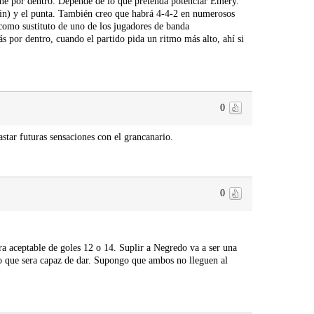
ine por dentro. Depende de lo que pretenda potenciar Emery.
rin) y el punta. También creo que habrá 4-4-2 en numerosos
 como sustituto de uno de los jugadores de banda
por dentro, cuando el partido pida un ritmo más alto, ahí si
0
astar futuras sensaciones con el grancanario.
0
a aceptable de goles 12 o 14. Suplir a Negredo va a ser una
to que sera capaz de dar. Supongo que ambos no lleguen al