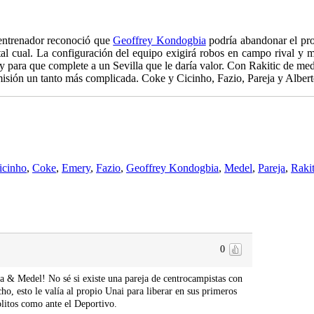
 entrenador reconoció que
Geoffrey Kondogbia
podría abandonar el pro
 tal cual. La configuración del equipo exigirá robos en campo rival y
y para que complete a un Sevilla que le daría valor. Con Rakitic de medi
na misión un tanto más complicada. Coke y Cicinho, Fazio, Pareja y Albe
icinho
,
Coke
,
Emery
,
Fazio
,
Geoffrey Kondogbia
,
Medel
,
Pareja
,
Rakit
0
ia & Medel! No sé si existe una pareja de centrocampistas con
ho, esto le valía al propio Unai para liberar en sus primeros
litos como ante el Deportivo.