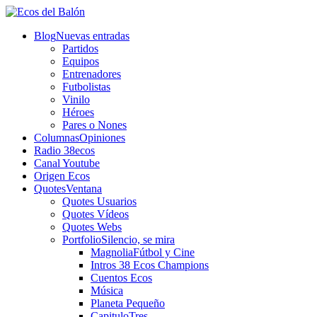
Blog
Nuevas entradas
Partidos
Equipos
Entrenadores
Futbolistas
Vinilo
Héroes
Pares o Nones
Columnas
Opiniones
Radio 38ecos
Canal Youtube
Origen Ecos
Quotes
Ventana
Quotes Usuarios
Quotes Vídeos
Quotes Webs
Portfolio
Silencio, se mira
Magnolia
Fútbol y Cine
Intros 38 Ecos Champions
Cuentos Ecos
Música
Planeta Pequeño
CapituloTres