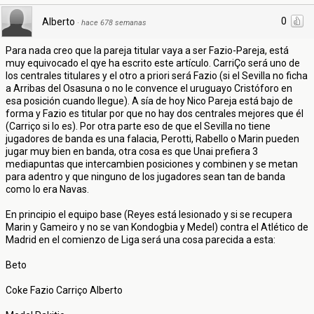
0
Alberto
·
hace 678 semanas
Para nada creo que la pareja titular vaya a ser Fazio-Pareja, está
muy equivocado el qye ha escrito este artículo. CarriÇo será uno de
los centrales titulares y el otro a priori será Fazio (si el Sevilla no ficha
a Arribas del Osasuna o no le convence el uruguayo Cristóforo en
esa posición cuando llegue). A sía de hoy Nico Pareja está bajo de
forma y Fazio es titular por que no hay dos centrales mejores que él
(Carriço si lo es). Por otra parte eso de que el Sevilla no tiene
jugadores de banda es una falacia, Perotti, Rabello o Marin pueden
jugar muy bien en banda, otra cosa es que Unai prefiera 3
mediapuntas que intercambien posiciones y combinen y se metan
para adentro y que ninguno de los jugadores sean tan de banda
como lo era Navas.
En principio el equipo base (Reyes está lesionado y si se recupera
Marin y Gameiro y no se van Kondogbia y Medel) contra el Atlético de
Madrid en el comienzo de Liga será una cosa parecida a esta:
Beto
Coke Fazio Carriço Alberto