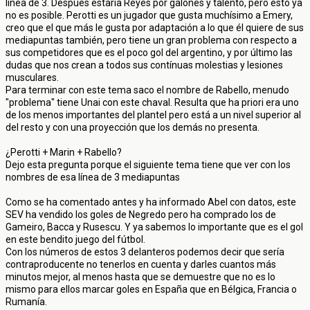
línea de 3. Después estaría Reyes por galones y talento, pero esto ya
no es posible. Perotti es un jugador que gusta muchísimo a Emery,
creo que el que más le gusta por adaptación a lo que él quiere de sus
mediapuntas también, pero tiene un gran problema con respecto a
sus competidores que es el poco gol del argentino, y por último las
dudas que nos crean a todos sus contínuas molestias y lesiones
musculares.
Para terminar con este tema saco el nombre de Rabello, menudo
"problema" tiene Unai con este chaval. Resulta que ha priori era uno
de los menos importantes del plantel pero está a un nivel superior al
del resto y con una proyección que los demás no presenta.
¿Perotti + Marin + Rabello?
Dejo esta pregunta porque el siguiente tema tiene que ver con los
nombres de esa línea de 3 mediapuntas
Como se ha comentado antes y ha informado Abel con datos, este
SEV ha vendido los goles de Negredo pero ha comprado los de
Gameiro, Bacca y Rusescu. Y ya sabemos lo importante que es el gol
en este bendito juego del fútbol.
Con los números de estos 3 delanteros podemos decir que sería
contraproducente no tenerlos en cuenta y darles cuantos más
minutos mejor, al menos hasta que se demuestre que no es lo
mismo para ellos marcar goles en España que en Bélgica, Francia o
Rumanía.