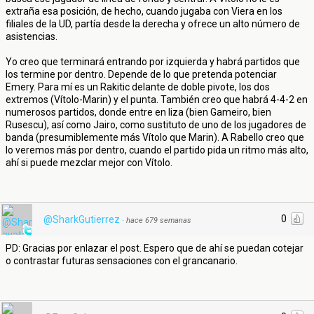
extraña esa posición, de hecho, cuando jugaba con Viera en los
filiales de la UD, partía desde la derecha y ofrece un alto número de
asistencias.
Yo creo que terminará entrando por izquierda y habrá partidos que
los termine por dentro. Depende de lo que pretenda potenciar
Emery. Para mí es un Rakitic delante de doble pivote, los dos
extremos (Vítolo-Marin) y el punta. También creo que habrá 4-4-2 en
numerosos partidos, donde entre en liza (bien Gameiro, bien
Rusescu), así como Jairo, como sustituto de uno de los jugadores de
banda (presumiblemente más Vítolo que Marin). A Rabello creo que
lo veremos más por dentro, cuando el partido pida un ritmo más alto,
ahí si puede mezclar mejor con Vítolo.
0
@SharkGutierrez
·
hace 679 semanas
PD: Gracias por enlazar el post. Espero que de ahí se puedan cotejar
o contrastar futuras sensaciones con el grancanario.