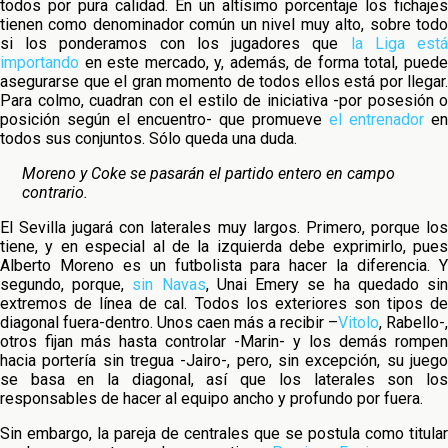
todos por pura calidad. En un altísimo porcentaje los fichajes
tienen como denominador común un nivel muy alto, sobre todo
si los ponderamos con los jugadores que
la Liga est
importando
en este mercado, y, además, de forma total, puede
asegurarse que el gran momento de todos ellos está por llegar.
Para colmo, cuadran con el estilo de iniciativa -por posesión o
posición según el encuentro- que promueve
el entrenador
en
todos sus conjuntos. Sólo queda una duda.
Moreno y Coke se pasarán el partido entero en campo
contrario.
El Sevilla jugará con laterales muy largos. Primero, porque los
tiene, y en especial al de la izquierda debe exprimirlo, pues
Alberto Moreno es un futbolista para hacer la diferencia. Y
segundo, porque,
sin Navas
, Unai Emery se ha quedado si
extremos de línea de cal. Todos los exteriores son tipos de
diagonal fuera-dentro. Unos caen más a recibir –
Vitolo
, Rabello-,
otros fijan más hasta controlar -Marin- y los demás rompen
hacia portería sin tregua -Jairo-, pero, sin excepción, su juego
se basa en la diagonal, así que los laterales son los
responsables de hacer al equipo ancho y profundo por fuera.
Sin embargo, la pareja de centrales que se postula como titular