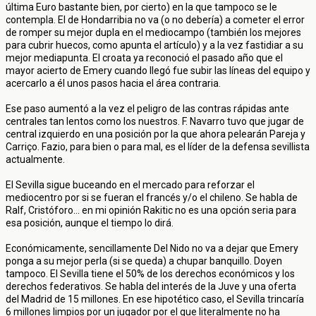
última Euro bastante bien, por cierto) en la que tampoco se le
contempla. El de Hondarribia no va (o no debería) a cometer el error
de romper su mejor dupla en el mediocampo (también los mejores
para cubrir huecos, como apunta el artículo) y a la vez fastidiar a su
mejor mediapunta. El croata ya reconoció el pasado año que el
mayor acierto de Emery cuando llegó fue subir las líneas del equipo y
acercarlo a él unos pasos hacia el área contraria.
Ese paso aumentó a la vez el peligro de las contras rápidas ante
centrales tan lentos como los nuestros. F. Navarro tuvo que jugar de
central izquierdo en una posición por la que ahora pelearán Pareja y
Carriço. Fazio, para bien o para mal, es el líder de la defensa sevillista
actualmente.
El Sevilla sigue buceando en el mercado para reforzar el
mediocentro por si se fueran el francés y/o el chileno. Se habla de
Ralf, Cristóforo... en mi opinión Rakitic no es una opción seria para
esa posición, aunque el tiempo lo dirá.
Económicamente, sencillamente Del Nido no va a dejar que Emery
ponga a su mejor perla (si se queda) a chupar banquillo. Doyen
tampoco. El Sevilla tiene el 50% de los derechos económicos y los
derechos federativos. Se habla del interés de la Juve y una oferta
del Madrid de 15 millones. En ese hipotético caso, el Sevilla trincaría
6 millones limpios por un jugador por el que literalmente no ha