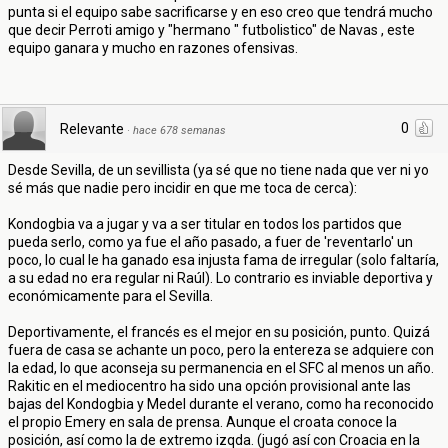
punta si el equipo sabe sacrificarse y en eso creo que tendrá mucho
que decir Perroti amigo y "hermano " futbolistico" de Navas , este
equipo ganara y mucho en razones ofensivas.
0
Relevante
·
hace 678 semanas
Desde Sevilla, de un sevillista (ya sé que no tiene nada que ver ni yo
sé más que nadie pero incidir en que me toca de cerca):
Kondogbia va a jugar y va a ser titular en todos los partidos que
pueda serlo, como ya fue el año pasado, a fuer de 'reventarlo' un
poco, lo cual le ha ganado esa injusta fama de irregular (solo faltaría,
a su edad no era regular ni Raúl). Lo contrario es inviable deportiva y
económicamente para el Sevilla.
Deportivamente, el francés es el mejor en su posición, punto. Quizá
fuera de casa se achante un poco, pero la entereza se adquiere con
la edad, lo que aconseja su permanencia en el SFC al menos un año.
Rakitic en el mediocentro ha sido una opción provisional ante las
bajas del Kondogbia y Medel durante el verano, como ha reconocido
el propio Emery en sala de prensa. Aunque el croata conoce la
posición, así como la de extremo izqda. (jugó así con Croacia en la