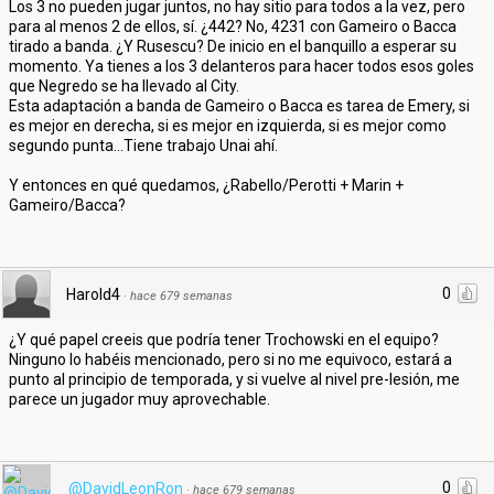
Los 3 no pueden jugar juntos, no hay sitio para todos a la vez, pero
para al menos 2 de ellos, sí. ¿442? No, 4231 con Gameiro o Bacca
tirado a banda. ¿Y Rusescu? De inicio en el banquillo a esperar su
momento. Ya tienes a los 3 delanteros para hacer todos esos goles
que Negredo se ha llevado al City.
Esta adaptación a banda de Gameiro o Bacca es tarea de Emery, si
es mejor en derecha, si es mejor en izquierda, si es mejor como
segundo punta...Tiene trabajo Unai ahí.
Y entonces en qué quedamos, ¿Rabello/Perotti + Marin +
Gameiro/Bacca?
0
Harold4
·
hace 679 semanas
¿Y qué papel creeis que podría tener Trochowski en el equipo?
Ninguno lo habéis mencionado, pero si no me equivoco, estará a
punto al principio de temporada, y si vuelve al nivel pre-lesión, me
parece un jugador muy aprovechable.
0
@DavidLeonRon
·
hace 679 semanas