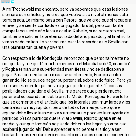
A mí Trochowski me encantó, pero ya sabemos que esas lesiones
siempre son difíciles y no creo que vuelva a su nivel al menos esta
temporada. Lo mismo pasa con Perotti, que yo creo que si recupera
el nivel y se siente confiado es un jugador brutal, pero con tanta
competencia este año le va a costar. Rabello, si no recuerdo mal,
también se salió en la pretemporada del año pasado, y al final no lo
vimos nada en liga. La verdad, me cuesta recordar a un Sevilla con
una plantilla tan buena y diversa.
Con respecto a lo de Kondogbia, reconozco que personalmente no
me gusta, y me gustó mucho menos en el Mundial sub20, cuando él
y Pogba tenían una superioridad manifiesta y no se dedicaban a
jugar. Para aumentar aún más ese sentimiento, Francia acabó
ganando. No se puede negar su potencial, sobre todo físico. Pero yo
creo sinceramente que no va a jugar por lo siguiente: 1) con las
posibilidades que tiene el Sevilla, me parece que pierde mucho
potencial colocando un doble pivote Medel-Kondogbia. Es cierto lo
que se comenta en el artículo que los laterales son muy largos y los
centrales no muy rápidos, pero de todas formas yo creo que el
equipo debe llevar la iniciativa y arriesgar un poco en la mayoría de
partidos. 2) Los partidos que le ví al Sevilla, Rakitic jugaba en el
medio, y aunque también se puede deber a las bajas, yo creo que
acabará jugando ahí. Debe aprender a no perder el sitio y a ser
bastante más regular, pero en cuanto coja unos cuantos conceptos,