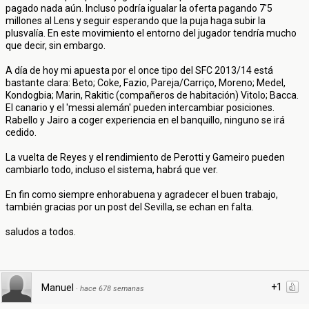
pagado nada aún. Incluso podría igualar la oferta pagando 7'5
millones al Lens y seguir esperando que la puja haga subir la
plusvalía. En este movimiento el entorno del jugador tendría mucho
que decir, sin embargo.
A día de hoy mi apuesta por el once tipo del SFC 2013/14 está
bastante clara: Beto; Coke, Fazio, Pareja/Carriço, Moreno; Medel,
Kondogbia; Marin, Rakitic (compañeros de habitación) Vitolo; Bacca.
El canario y el 'messi alemán' pueden intercambiar posiciones.
Rabello y Jairo a coger experiencia en el banquillo, ninguno se irá
cedido.
La vuelta de Reyes y el rendimiento de Perotti y Gameiro pueden
cambiarlo todo, incluso el sistema, habrá que ver.
En fin como siempre enhorabuena y agradecer el buen trabajo,
también gracias por un post del Sevilla, se echan en falta.
saludos a todos.
+1
Manuel
·
hace 678 semanas