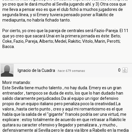
yo creo que le dará mucho al Sevilla jugando ahí. y 3) Otra cosa que
me lleva a pensar eso es que el club fichó a muchos jugadores de
segunda línea, y si Emery tuviera pensado poner a Rakitic de
mediapunta, no habría fichado tanto.
Por cierto, yo creo que la pareja de centrales será Fazio-Pareja. El 11
que yo creo que sacará Unai en la primera jornada es éste: Beto;
Coke, Fazio, Pareja, Alberto; Medel, Rakitic; Vitolo, Marin, Perotti;
Bacca.
0
Ignacio de la Cuadra
·
hace 679 semanas
Morir matando:
Este Sevilla tiene mucho talento , no hay duda. Emery es un gran
entrenador , tampoco se duda de esto, los que lo han dudado han
salido claramente perjudicados.Da al equipo un rigor defensivo
propio de un equipo italiano pero penaliza poco la creatividad.La
valora , hasta cierto punto , creo y aquí mi romanticismo es el que
habla que la salida de el "gigante" francés podría ser una virtud, me
explicare : estoy totalmente de acuerdo en que retrasar a Rakitic le
quitara su caracter ofensivo y llegador y penalizara , y mucho ,
defensivamente al Sevilla pero le dara via libre a Rabello en la media