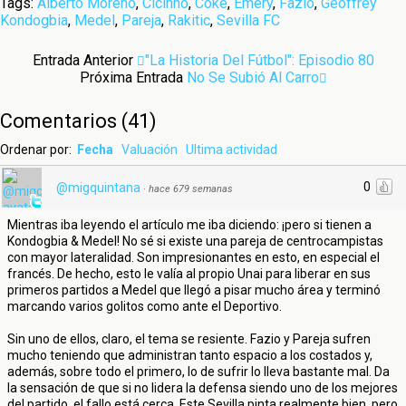
Tags:
Alberto Moreno
,
Cicinho
,
Coke
,
Emery
,
Fazio
,
Geoffrey
Kondogbia
,
Medel
,
Pareja
,
Rakitic
,
Sevilla FC
Entrada Anterior
"La Historia Del Fútbol": Episodio 80
Próxima Entrada
No Se Subió Al Carro
Comentarios
(
41
)
Ordenar por:
Fecha
Valuación
Ultima actividad
0
@migquintana
·
hace 679 semanas
Mientras iba leyendo el artículo me iba diciendo: ¡pero si tienen a
Kondogbia & Medel! No sé si existe una pareja de centrocampistas
con mayor lateralidad. Son impresionantes en esto, en especial el
francés. De hecho, esto le valía al propio Unai para liberar en sus
primeros partidos a Medel que llegó a pisar mucho área y terminó
marcando varios golitos como ante el Deportivo.
Sin uno de ellos, claro, el tema se resiente. Fazio y Pareja sufren
mucho teniendo que administran tanto espacio a los costados y,
además, sobre todo el primero, lo de sufrir lo lleva bastante mal. Da
la sensación de que si no lidera la defensa siendo uno de los mejores
del partido, el fallo está cerca. Este Sevilla pinta realmente bien, pero