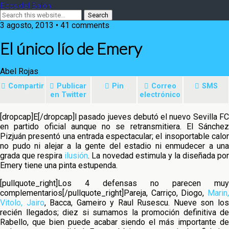
Ecos del Balón
3 agosto, 2013 • 41 comments
El único lío de Emery
Abel Rojas
Compartir
Publicar
Pin
Correo
SMS
en Twitter
electrónico
[dropcap]E[/dropcap]l pasado jueves debutó el nuevo Sevilla FC
en partido oficial aunque no se retransmitiera. El Sánchez
Pizjuán presentó una entrada espectacular; el insoportable calor
no pudo ni alejar a la gente del estadio ni enmudecer a una
grada que respira
ilusión
.
La novedad estimula y la diseñada po
Emery tiene una pinta estupenda.
[pullquote_right]Los 4 defensas no parecen muy
complementarios[/pullquote_right]Pareja, Carriço, Diogo,
Marin,
Vitolo, Jairo
, Bacca, Gameiro y Raul Rusescu. Nueve son lo
recién llegados; diez si sumamos la promoción definitiva de
Rabello, que bien puede acabar siendo el más importante de