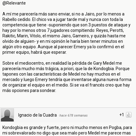
@Relevante
A mí me parecería más sano enviar, si no a Jairo, por lo menos a
Rabello cedido. El chico va a jugar tarde mal y nunca con toda la
competencia que tiene -suponiendo que son 3 puestos de ataque y
hay por lo menos otros 7 jugadores compitiendo: Reyes, Perotti,
Rakitic, Marin, Vitolo, el mismo Jairo, Gameiro, y quizás hasta me
olvido de alguien- y en mi opinión le haría bien tener minutos en
algún otro equipo. Aunque al parecer Emery ya lo confirmó en el
primer equipo, habrá que esperar.
Sobre el mediocentro, en realidad la pérdida de Gary Medel me
parecería mucho más trágica, a priori, que la de Kondogbia. Porque
tapones con las características de Medel no hay muchos en el
mercado y luego Emery tendría que inventarse alguna nueva forma
de organizar el equipo en el medio. Si se va el francés creo que hay
más opciones para sondear.
+1
Ignacio de la Cuadra
·
hace 678 semanas
Kondogbia es grande y fuerte, pero ni mucho menos en Pogba, para
mi sobrevalorado no digo que sea malo pero Medel me parece mas