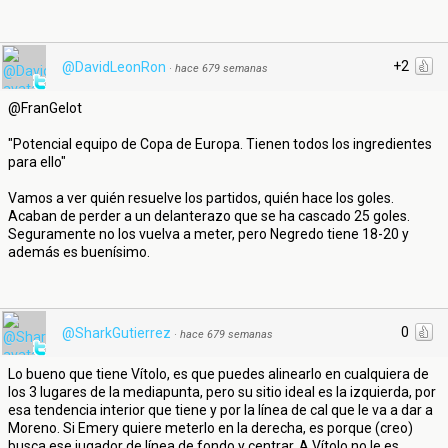
+2
@DavidLeonRon
·
hace 679 semanas
@FranGelot
"Potencial equipo de Copa de Europa. Tienen todos los ingredientes
para ello"
Vamos a ver quién resuelve los partidos, quién hace los goles.
Acaban de perder a un delanterazo que se ha cascado 25 goles.
Seguramente no los vuelva a meter, pero Negredo tiene 18-20 y
además es buenísimo.
0
@SharkGutierrez
·
hace 679 semanas
Lo bueno que tiene Vítolo, es que puedes alinearlo en cualquiera de
los 3 lugares de la mediapunta, pero su sitio ideal es la izquierda, por
esa tendencia interior que tiene y por la línea de cal que le va a dar a
Moreno. Si Emery quiere meterlo en la derecha, es porque (creo)
busca ese jugador de línea de fondo y centrar. A Vítolo no le es