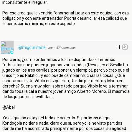
inconsistente e irregular.
Por eso creo que le vendría fenomenal jugar en este equipo, con esa
obligación y con este entrenador. Podría desarrollar esa calidad que
él tiene, como mínimo, en este aspecto.
+1
@migquintana
·
hace 679 semanas
Por cierto, ¿cómo ordenamos a los mediapuntitas? Tenemos
futbolistas que pueden jugar por varios lados (Reyes en el Sevilla ha
jugado en los tres carriles, por poner un ejemplo), pero yo creo que el
único fijo es Rakitic... y eso puede cambiar muchas las cosas. ¿Qué
esperamos? ¿Un Vitolo en izquierda, Rakitic por dentro y Marin en
derecha? Suena muy bien, sobre todo porque Vitolo le va a terminar
dando toda la cal a nuestro joven amigo Alberto Moreno. El masmola
de los jugadores sevillistas.
@Abel
Yo es que no estoy del todo de acuerdo. Si partimos de que
Kondogbia no tiene nada, claro que sí, pero yo le he visto partidos
donde me ha asombrado principalmente por dos cosas: su agilidad