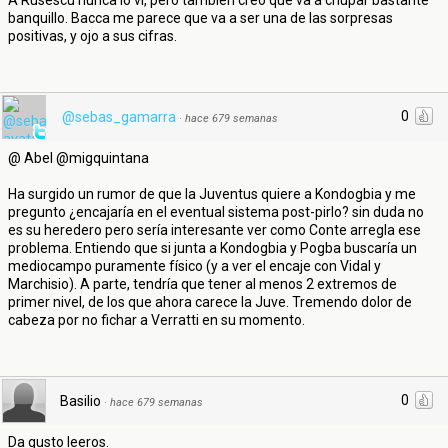
A Rusescu nunca lo vi, pero también creo que va a chupar bastante
banquillo. Bacca me parece que va a ser una de las sorpresas
positivas, y ojo a sus cifras.
0
@sebas_gamarra
·
hace 679 semanas
@ Abel @migquintana
Ha surgido un rumor de que la Juventus quiere a Kondogbia y me
pregunto ¿encajaría en el eventual sistema post-pirlo? sin duda no
es su heredero pero sería interesante ver como Conte arregla ese
problema. Entiendo que si junta a Kondogbia y Pogba buscaría un
mediocampo puramente físico (y a ver el encaje con Vidal y
Marchisio). A parte, tendría que tener al menos 2 extremos de
primer nivel, de los que ahora carece la Juve. Tremendo dolor de
cabeza por no fichar a Verratti en su momento.
0
Basilio
·
hace 679 semanas
Da gusto leeros.