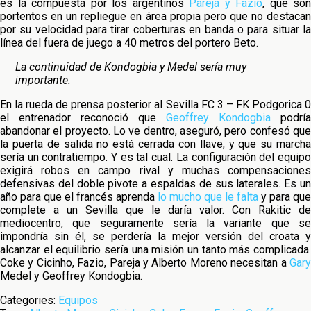
es la compuesta por los argentinos
Pareja y Fazio
, que son
portentos en un repliegue en área propia pero que no destacan
por su velocidad para tirar coberturas en banda o para situar la
línea del fuera de juego a 40 metros del portero Beto.
La continuidad de Kondogbia y Medel sería muy
importante.
En la rueda de prensa posterior al Sevilla FC 3 – FK Podgorica 0
el entrenador reconoció que
Geoffrey Kondogbia
podría
abandonar el proyecto. Lo ve dentro, aseguró, pero confesó que
la puerta de salida no está cerrada con llave, y que su marcha
sería un contratiempo. Y es tal cual. La configuración del equipo
exigirá robos en campo rival y muchas compensaciones
defensivas del doble pivote a espaldas de sus laterales. Es un
año para que el francés aprenda
lo mucho que le falta
y para que
complete a un Sevilla que le daría valor. Con Rakitic de
mediocentro, que seguramente sería la variante que se
impondría sin él, se perdería la mejor versión del croata y
alcanzar el equilibrio sería una misión un tanto más complicada.
Coke y Cicinho, Fazio, Pareja y Alberto Moreno necesitan a
Gary
Medel y Geoffrey Kondogbia.
Categories:
Equipos