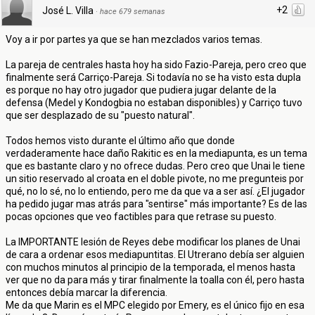
+2
José L. Villa
·
hace 679 semanas
Voy a ir por partes ya que se han mezclados varios temas.
La pareja de centrales hasta hoy ha sido Fazio-Pareja, pero creo que
finalmente será Carriço-Pareja. Si todavía no se ha visto esta dupla
es porque no hay otro jugador que pudiera jugar delante de la
defensa (Medel y Kondogbia no estaban disponibles) y Carriço tuvo
que ser desplazado de su "puesto natural".
Todos hemos visto durante el último año que donde
verdaderamente hace daño Rakitic es en la mediapunta, es un tema
que es bastante claro y no ofrece dudas. Pero creo que Unai le tiene
un sitio reservado al croata en el doble pivote, no me pregunteis por
qué, no lo sé, no lo entiendo, pero me da que va a ser así. ¿El jugador
ha pedido jugar mas atrás para "sentirse" más importante? Es de las
pocas opciones que veo factibles para que retrase su puesto.
La IMPORTANTE lesión de Reyes debe modificar los planes de Unai
de cara a ordenar esos mediapuntitas. El Utrerano debía ser alguien
con muchos minutos al principio de la temporada, el menos hasta
ver que no da para más y tirar finalmente la toalla con él, pero hasta
entonces debía marcar la diferencia.
Me da que Marin es el MPC elegido por Emery, es el único fijo en esa