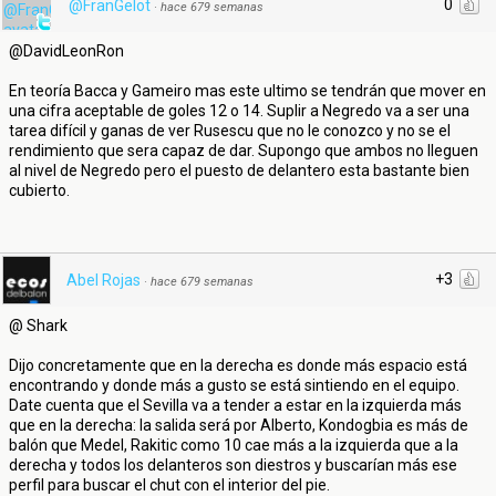
0
@FranGelot
·
hace 679 semanas
@DavidLeonRon
En teoría Bacca y Gameiro mas este ultimo se tendrán que mover en
una cifra aceptable de goles 12 o 14. Suplir a Negredo va a ser una
tarea difícil y ganas de ver Rusescu que no le conozco y no se el
rendimiento que sera capaz de dar. Supongo que ambos no lleguen
al nivel de Negredo pero el puesto de delantero esta bastante bien
cubierto.
+3
Abel Rojas
·
hace 679 semanas
@ Shark
Dijo concretamente que en la derecha es donde más espacio está
encontrando y donde más a gusto se está sintiendo en el equipo.
Date cuenta que el Sevilla va a tender a estar en la izquierda más
que en la derecha: la salida será por Alberto, Kondogbia es más de
balón que Medel, Rakitic como 10 cae más a la izquierda que a la
derecha y todos los delanteros son diestros y buscarían más ese
perfil para buscar el chut con el interior del pie.