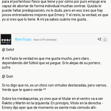
para el portentoso físico que tiene y por cómo por puro empuje era
capaz de abortar de forma individual muchas contras. Quizás le
puede faltar predisposición, no lo dudo, pero en eso creo que hay
pocos entrenadores mejores que Emery. Y el resto, la verdad, es que
yo sí creo que lo tiene. A mí ya sabes cuánto me gusta...
+2
Abel Rojas
·
hace 679 semanas
@ Gelot
A mí Fazio la verdad es que me gusta mucho, pero claro...
dependiendo del fútbol que se juegue. Si lo alejas de su portero...
sufre.
@ Quin
Si no digo que no, es un chico con virtudes destacadas, pero vamos...
Verde que te quiero verde ^^
Sobre los mediapuntas, yo creo que el titular en el centro va a ser
Rakitic y Martin en la izquierda. En principio, Vitolo en la derecha -
Emery dijo ayer que de momento se siente más cómodo ahí-.