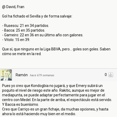
@ David, Fran
Gol ha fichado el Sevilla y de forma salvaje:
- Rusescu: 21 en 34 partidos.
- Bacca: 25 en 35 partidos.
- Gameiro: 22 en 36 en su último año con galones.
- Vitolo: 15 en 39.
Que sí, que ninguno en la Liga BBVA, pero... goles son goles. Saben
cómo se mete en la red.
0
Ramón
·
hace 679 semanas
Pues yo creo que Kondogbia no jugará, y que Emery subirá un
poquito el nivel de riesgo este año. Rakitic, aunque es mejor de
mediapunta, se puede adaptar perfectamente para jugar en el
centro con Medel. En la parte de arriba, el espectáculo está servido.
Y Bacca es buenísimo.
Creo que Carriço es un gran fichaje, da muchas opciones, y hasta
ahora lo está haciendo muy bien en el medio.