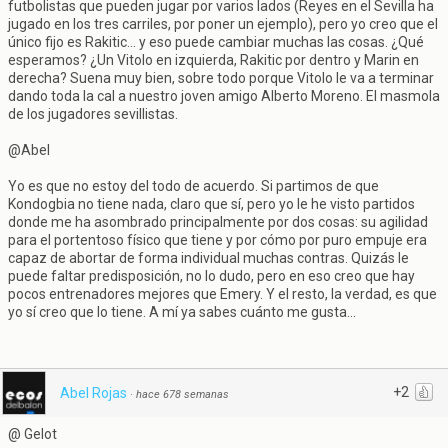
futbolistas que pueden jugar por varios lados (Reyes en el Sevilla ha
jugado en los tres carriles, por poner un ejemplo), pero yo creo que el
único fijo es Rakitic... y eso puede cambiar muchas las cosas. ¿Qué
esperamos? ¿Un Vitolo en izquierda, Rakitic por dentro y Marin en
derecha? Suena muy bien, sobre todo porque Vitolo le va a terminar
dando toda la cal a nuestro joven amigo Alberto Moreno. El masmola
de los jugadores sevillistas.
@Abel
Yo es que no estoy del todo de acuerdo. Si partimos de que
Kondogbia no tiene nada, claro que sí, pero yo le he visto partidos
donde me ha asombrado principalmente por dos cosas: su agilidad
para el portentoso físico que tiene y por cómo por puro empuje era
capaz de abortar de forma individual muchas contras. Quizás le
puede faltar predisposición, no lo dudo, pero en eso creo que hay
pocos entrenadores mejores que Emery. Y el resto, la verdad, es que
yo sí creo que lo tiene. A mí ya sabes cuánto me gusta...
+2
Abel Rojas
·
hace 678 semanas
@ Gelot