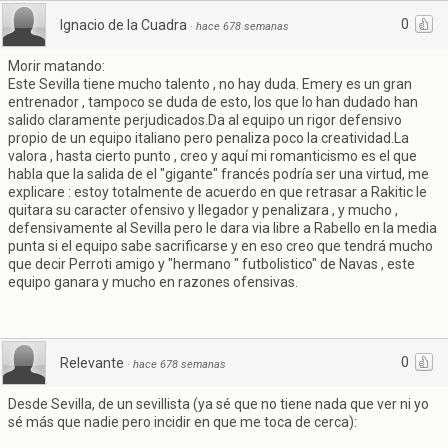
0
Ignacio de la Cuadra
·
hace 678 semanas
Morir matando:
Este Sevilla tiene mucho talento , no hay duda. Emery es un gran
entrenador , tampoco se duda de esto, los que lo han dudado han
salido claramente perjudicados.Da al equipo un rigor defensivo
propio de un equipo italiano pero penaliza poco la creatividad.La
valora , hasta cierto punto , creo y aquí mi romanticismo es el que
habla que la salida de el "gigante" francés podría ser una virtud, me
explicare : estoy totalmente de acuerdo en que retrasar a Rakitic le
quitara su caracter ofensivo y llegador y penalizara , y mucho ,
defensivamente al Sevilla pero le dara via libre a Rabello en la media
punta si el equipo sabe sacrificarse y en eso creo que tendrá mucho
que decir Perroti amigo y "hermano " futbolistico" de Navas , este
equipo ganara y mucho en razones ofensivas.
0
Relevante
·
hace 678 semanas
Desde Sevilla, de un sevillista (ya sé que no tiene nada que ver ni yo
sé más que nadie pero incidir en que me toca de cerca):