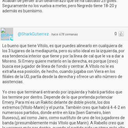
Acaban de perder a un delanterazo que se ha cascado 25 goles.
Seguramente no los vuelva a meter, pero Negredo tiene 18-20 y
además es buenísimo.
0
@SharkGutierrez
·
hace 678 semanas
Lo bueno que tiene Vítolo, es que puedes alinearlo en cualquiera de
los 3 lugares de la mediapunta, pero su sitio ideal es la izquierda, por
esa tendencia interior que tiene y por la línea de cal que le va a dar a
Moreno. Si Emery quiere meterlo en la derecha, es porque (creo)
busca ese jugador de línea de fondo y centrar. A Vítolo no le es
extraña esa posición, de hecho, cuando jugaba con Viera en los
filiales de la UD, partía desde la derecha y ofrece un alto número de
asistencias.
Yo creo que terminará entrando por izquierda y habrá partidos que
los termine por dentro. Depende de lo que pretenda potenciar
Emery. Para mí es un Rakitic delante de doble pivote, los dos
extremos (Vítolo-Marin) y el punta. También creo que habrá 4-4-2 en
numerosos partidos, donde entre en liza (bien Gameiro, bien
Rusescu), así como Jairo, como sustituto de uno de los jugadores de
banda (presumiblemente más Vítolo que Marin). A Rabello creo que