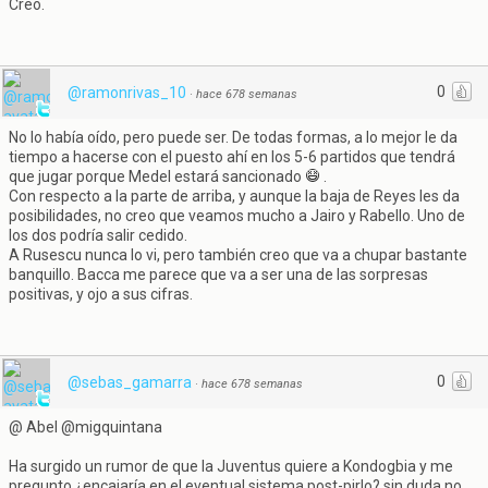
Creo.
0
@ramonrivas_10
·
hace 678 semanas
No lo había oído, pero puede ser. De todas formas, a lo mejor le da
tiempo a hacerse con el puesto ahí en los 5-6 partidos que tendrá
que jugar porque Medel estará sancionado
.
Con respecto a la parte de arriba, y aunque la baja de Reyes les da
posibilidades, no creo que veamos mucho a Jairo y Rabello. Uno de
los dos podría salir cedido.
A Rusescu nunca lo vi, pero también creo que va a chupar bastante
banquillo. Bacca me parece que va a ser una de las sorpresas
positivas, y ojo a sus cifras.
0
@sebas_gamarra
·
hace 678 semanas
@ Abel @migquintana
Ha surgido un rumor de que la Juventus quiere a Kondogbia y me
pregunto ¿encajaría en el eventual sistema post-pirlo? sin duda no