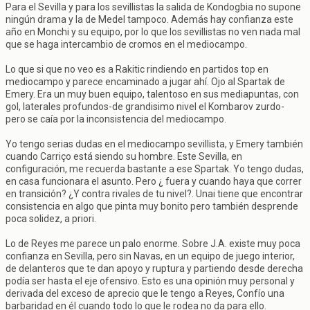
Para el Sevilla y para los sevillistas la salida de Kondogbia no supone
ningún drama y la de Medel tampoco. Además hay confianza este
año en Monchi y su equipo, por lo que los sevillistas no ven nada mal
que se haga intercambio de cromos en el mediocampo.
Lo que si que no veo es a Rakitic rindiendo en partidos top en
mediocampo y parece encaminado a jugar ahí. Ojo al Spartak de
Emery. Era un muy buen equipo, talentoso en sus mediapuntas, con
gol, laterales profundos-de grandisimo nivel el Kombarov zurdo-
pero se caía por la inconsistencia del mediocampo.
Yo tengo serias dudas en el mediocampo sevillista, y Emery también
cuando Carriço está siendo su hombre. Este Sevilla, en
configuración, me recuerda bastante a ese Spartak. Yo tengo dudas,
en casa funcionara el asunto. Pero ¿ fuera y cuando haya que correr
en transición? ¿Y contra rivales de tu nivel?. Unai tiene que encontrar
consistencia en algo que pinta muy bonito pero también desprende
poca solidez, a priori.
Lo de Reyes me parece un palo enorme. Sobre J.A. existe muy poca
confianza en Sevilla, pero sin Navas, en un equipo de juego interior,
de delanteros que te dan apoyo y ruptura y partiendo desde derecha
podía ser hasta el eje ofensivo. Esto es una opinión muy personal y
derivada del exceso de aprecio que le tengo a Reyes, Confío una
barbaridad en él cuando todo lo que le rodea no da para ello.