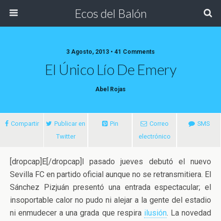
Ecos del Balón
3 Agosto, 2013 • 41 Comments
El Único Lío De Emery
Abel Rojas
Compartir
Publicar en
Pin
Correo
SMS
Twitter
electrónico
[dropcap]E[/dropcap]l pasado jueves debutó el nuevo
Sevilla FC en partido oficial aunque no se retransmitiera. El
Sánchez Pizjuán presentó una entrada espectacular; el
insoportable calor no pudo ni alejar a la gente del estadio
ni enmudecer a una grada que respira
ilusión
.
La novedad