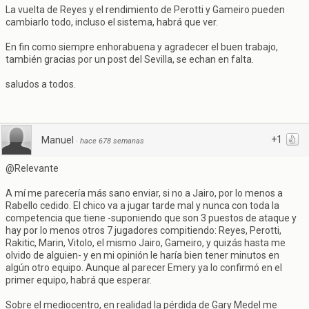
La vuelta de Reyes y el rendimiento de Perotti y Gameiro pueden
cambiarlo todo, incluso el sistema, habrá que ver.
En fin como siempre enhorabuena y agradecer el buen trabajo,
también gracias por un post del Sevilla, se echan en falta.
saludos a todos.
+1
Manuel
·
hace 678 semanas
@Relevante
A mí me parecería más sano enviar, si no a Jairo, por lo menos a
Rabello cedido. El chico va a jugar tarde mal y nunca con toda la
competencia que tiene -suponiendo que son 3 puestos de ataque y
hay por lo menos otros 7 jugadores compitiendo: Reyes, Perotti,
Rakitic, Marin, Vitolo, el mismo Jairo, Gameiro, y quizás hasta me
olvido de alguien- y en mi opinión le haría bien tener minutos en
algún otro equipo. Aunque al parecer Emery ya lo confirmó en el
primer equipo, habrá que esperar.
Sobre el mediocentro, en realidad la pérdida de Gary Medel me