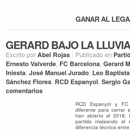
GANAR AL LEG
GERARD BAJO LA LLUVI
Escrito por
Publicado en
Abel Rojas
Parti
,
,
Ernesto Valverde
FC Barcelona
Gerard 
,
,
Iniesta
José Manuel Jurado
Leo Baptist
,
,
Sánchez Flores
RCD Espanyol
Sergio Ga
comentarios
RCD Espanyol y FC B
diferente para cerrar e
han abierto el 2018. L
partido maleando el 
diferencia técnica entr