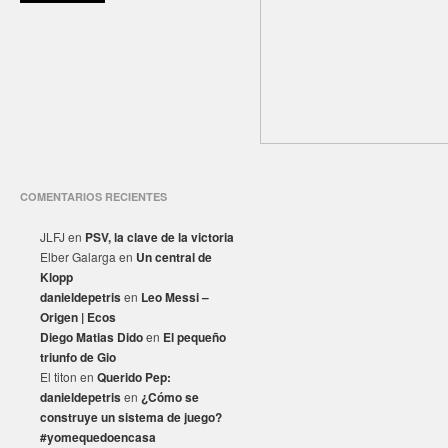
COMENTARIOS RECIENTES
JLFJ
en
PSV, la clave de la victoria
Elber Galarga
en
Un central de
Klopp
danieldepetris
en
Leo Messi –
Origen | Ecos
Diego Matias Dido
en
El pequeño
triunfo de Gio
El titon
en
Querido Pep:
danieldepetris
en
¿Cómo se
construye un sistema de juego?
#yomequedoencasa