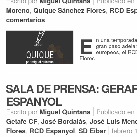
Escrito por
Publicado en
Miguel Quintana
,
,
Moreno
Quique Sánchez Flores
RCD Esp
comentarios
E
n una temporada 
gran paso adela
europeos, el RC
Flores
SALA DE PRENSA: GERA
ESPANYOL
Escrito por
Publicado en
Miguel Quintana
,
,
Getafe CF
José Bordalás
José Luis Mend
,
,
febrero 
Flores
RCD Espanyol
SD Eibar