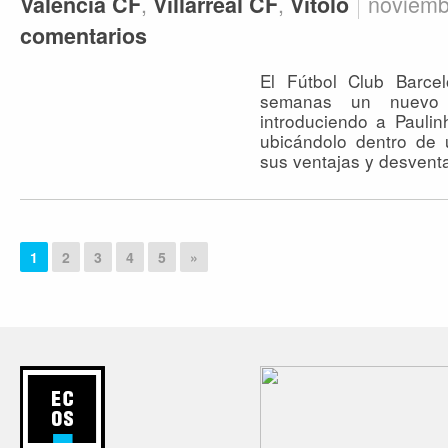
,
,
noviemb
Valencia CF
Villarreal CF
Vitolo
comentarios
El Fútbol Club Barce
semanas un nuevo 
introduciendo a Pauli
ubicándolo dentro de 
sus ventajas y desvent
1
2
3
4
5
»