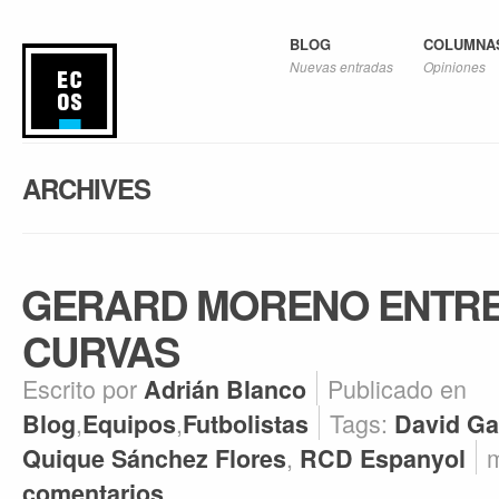
BLOG
COLUMNA
Nuevas entradas
Opiniones
ARCHIVES
GERARD MORENO ENTRE
CURVAS
Escrito por
Publicado en
Adrián Blanco
,
,
Tags:
Blog
Equipos
Futbolistas
David Ga
,
m
Quique Sánchez Flores
RCD Espanyol
comentarios