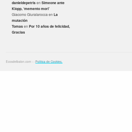
danieldepetris
en
Simeone ante
Klopp, ‘memento mori’
Giacomo Giuralarocca
en
La
mutación
Tomas
en
Por 10 años de felicidad,
Gracias
Ecosdelbalon.com - -
Política de Cookies.