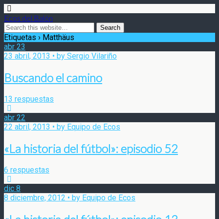
Ecos del Balón
Etiquetas › Matthäus
abr
23
23 abril, 2013 • by Sergio Vilariño
Buscando el camino
13 respuestas
abr
22
22 abril, 2013 • by Equipo de Ecos
«La historia del fútbol»: episodio 52
6 respuestas
dic
8
8 diciembre, 2012 • by Equipo de Ecos