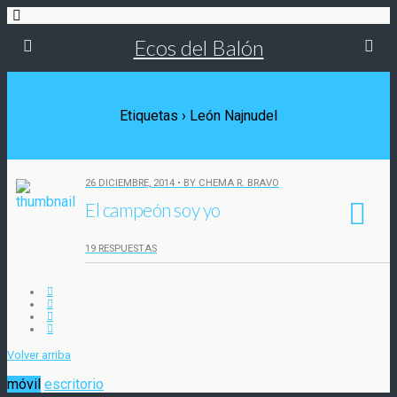
Ecos del Balón
Etiquetas › León Najnudel
26 DICIEMBRE, 2014 • BY CHEMA R. BRAVO
El campeón soy yo
19 RESPUESTAS
Volver arriba
móvil
escritorio