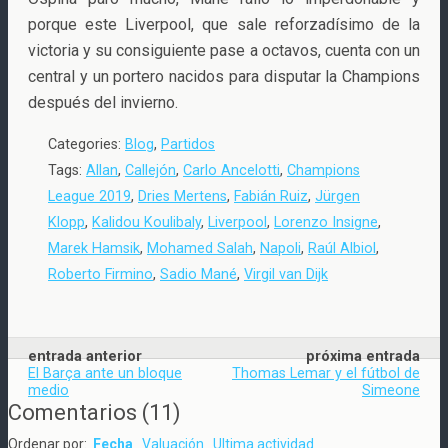
porque este Liverpool, que sale reforzadísimo de la
victoria y su consiguiente pase a octavos, cuenta con un
central y un portero nacidos para disputar la Champions
después del invierno.
Categories:
Blog
,
Partidos
Tags:
Allan
,
Callejón
,
Carlo Ancelotti
,
Champions
League 2019
,
Dries Mertens
,
Fabián Ruiz
,
Jürgen
Klopp
,
Kalidou Koulibaly
,
Liverpool
,
Lorenzo Insigne
,
Marek Hamsik
,
Mohamed Salah
,
Napoli
,
Raúl Albiol
,
Roberto Firmino
,
Sadio Mané
,
Virgil van Dijk
entrada anterior
próxima entrada
El Barça ante un bloque
Thomas Lemar y el fútbol de
medio
Simeone
Comentarios
(
11
)
Ordenar por:
Fecha
Valuación
Ultima actividad