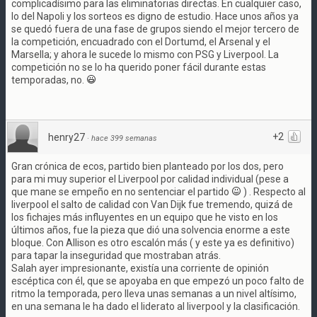
complicadísimo para las eliminatorias directas. En cualquier caso,
lo del Napoli y los sorteos es digno de estudio. Hace unos años ya
se quedó fuera de una fase de grupos siendo el mejor tercero de
la competición, encuadrado con el Dortumd, el Arsenal y el
Marsella; y ahora le sucede lo mismo con PSG y Liverpool. La
competición no se lo ha querido poner fácil durante estas
temporadas, no.
+2
henry27
·
hace 399 semanas
Gran crónica de ecos, partido bien planteado por los dos, pero
para mi muy superior el Liverpool por calidad individual (pese a
que mane se empeño en no sentenciar el partido
) . Respecto al
liverpool el salto de calidad con Van Dijk fue tremendo, quizá de
los fichajes más influyentes en un equipo que he visto en los
últimos años, fue la pieza que dió una solvencia enorme a este
bloque. Con Allison es otro escalón más ( y este ya es definitivo)
para tapar la inseguridad que mostraban atrás.
Salah ayer impresionante, existía una corriente de opinión
escéptica con él, que se apoyaba en que empezó un poco falto de
ritmo la temporada, pero lleva unas semanas a un nivel altísimo,
en una semana le ha dado el liderato al liverpool y la clasificación.