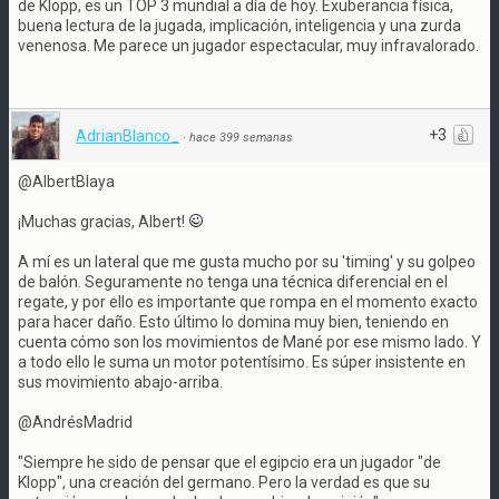
de Klopp, es un TOP 3 mundial a día de hoy. Exuberancia física,
buena lectura de la jugada, implicación, inteligencia y una zurda
venenosa. Me parece un jugador espectacular, muy infravalorado.
+3
AdrianBlanco_
·
hace 399 semanas
@AlbertBlaya
¡Muchas gracias, Albert!
A mí es un lateral que me gusta mucho por su 'timing' y su golpeo
de balón. Seguramente no tenga una técnica diferencial en el
regate, y por ello es importante que rompa en el momento exacto
para hacer daño. Esto último lo domina muy bien, teniendo en
cuenta cómo son los movimientos de Mané por ese mismo lado. Y
a todo ello le suma un motor potentísimo. Es súper insistente en
sus movimiento abajo-arriba.
@AndrésMadrid
"Siempre he sido de pensar que el egipcio era un jugador "de
Klopp", una creación del germano. Pero la verdad es que su