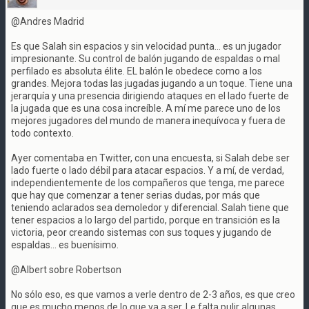
@Andres Madrid
Es que Salah sin espacios y sin velocidad punta... es un jugador
impresionante. Su control de balón jugando de espaldas o mal
perfilado es absoluta élite. EL balón le obedece como a los
grandes. Mejora todas las jugadas jugando a un toque. Tiene una
jerarquía y una presencia dirigiendo ataques en el lado fuerte de
la jugada que es una cosa increíble. A mí me parece uno de los
mejores jugadores del mundo de manera inequívoca y fuera de
todo contexto.
Ayer comentaba en Twitter, con una encuesta, si Salah debe ser
lado fuerte o lado débil para atacar espacios. Y a mí, de verdad,
independientemente de los compañeros que tenga, me parece
que hay que comenzar a tener serias dudas, por más que
teniendo aclarados sea demoledor y diferencial. Salah tiene que
tener espacios a lo largo del partido, porque en transición es la
victoria, peor creando sistemas con sus toques y jugando de
espaldas... es buenísimo.
@Albert sobre Robertson
No sólo eso, es que vamos a verle dentro de 2-3 años, es que creo
que es mucho menos de lo que va a ser. Le falta pulir algunas