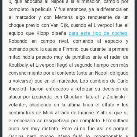
0, que abocaba al Napoli a la eliminación, cambió por
completo la película. Y fue entonces, ya la diferencia en
el marcador y con Mertens algo renqueante de un
choque previo con Van Dijk, cuando el Liverpool fue el
equipo que Klopp diseña
para este tipo de noches
.
Robando en campo rival, corriendo al espacio y
sumando para la causa a Firmino, que durante la primera
mitad había pasado muy de puntillas ante el radar de
Koulibaly, el Liverpool llegó al segundo tiempo con más
convencimiento por el contexto (ante un Napoli obligado
a volcarse) que en el marcador. Los cambios de Carlo
Ancelotti fueron enfocados a reforzar su decisión de
atacar por izquierda, con Ghoulam -lateral- y Zielinski -
volante-, añadiendo en la última línea el olfato y los
centímetros de Milik al lado de Insigne. Y ahí sí que sí,
el escenario se resquebrajó por completo. El resultado
pudo ser muy distinto. Pero si no fue así es porque
Ospina paró mucho, Mané falló lo imperdonable y