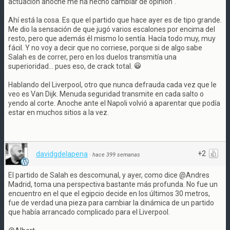
actuación anoche me ha hecho cambiar de opinión".
Ahí está la cosa. Es que el partido que hace ayer es de tipo grande.
Me dio la sensación de que jugó varios escalones por encima del
resto, pero que además él mismo lo sentía. Hacía todo muy, muy
fácil. Y no voy a decir que no corriese, porque si de algo sabe
Salah es de correr, pero en los duelos transmitía una
superioridad... pues eso, de crack total.
Hablando del Liverpool, otro que nunca defrauda cada vez que le
veo es Van Dijk. Menuda seguridad transmite en cada salto o
yendo al corte. Anoche ante el Napoli volvió a aparentar que podía
estar en muchos sitios a la vez.
+2
davidgdelapena
·
hace 399 semanas
El partido de Salah es descomunal, y ayer, como dice @Andres
Madrid, toma una perspectiva bastante más profunda. No fue un
encuentro en el que el egipcio decide en los últimos 30 metros,
fue de verdad una pieza para cambiar la dinámica de un partido
que había arrancado complicado para el Liverpool.