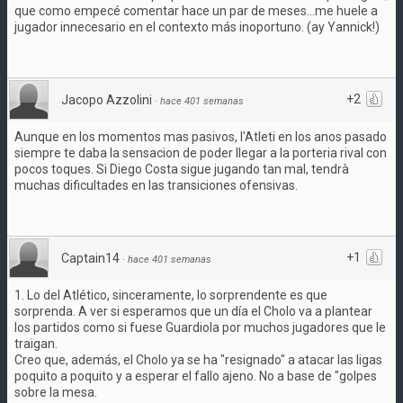
que como empecé comentar hace un par de meses...me huele a
jugador innecesario en el contexto más inoportuno. (ay Yannick!)
+2
Jacopo Azzolini
·
hace 401 semanas
Aunque en los momentos mas pasivos, l'Atleti en los anos pasado
siempre te daba la sensacion de poder llegar a la porteria rival con
pocos toques. Si Diego Costa sigue jugando tan mal, tendrà
muchas dificultades en las transiciones ofensivas.
+1
Captain14
·
hace 401 semanas
1. Lo del Atlético, sinceramente, lo sorprendente es que
sorprenda. A ver si esperamos que un día el Cholo va a plantear
los partidos como si fuese Guardiola por muchos jugadores que le
traigan.
Creo que, además, el Cholo ya se ha "resignado" a atacar las ligas
poquito a poquito y a esperar el fallo ajeno. No a base de "golpes
sobre la mesa.