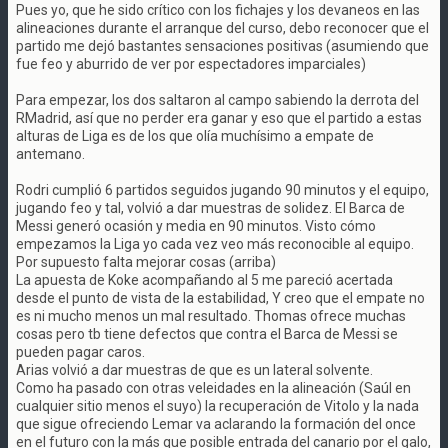
Pues yo, que he sido crítico con los fichajes y los devaneos en las
alineaciones durante el arranque del curso, debo reconocer que el
partido me dejó bastantes sensaciones positivas (asumiendo que
fue feo y aburrido de ver por espectadores imparciales)
Para empezar, los dos saltaron al campo sabiendo la derrota del
RMadrid, así que no perder era ganar y eso que el partido a estas
alturas de Liga es de los que olía muchísimo a empate de
antemano.
Rodri cumplió 6 partidos seguidos jugando 90 minutos y el equipo,
jugando feo y tal, volvió a dar muestras de solidez. El Barca de
Messi generó ocasión y media en 90 minutos. Visto cómo
empezamos la Liga yo cada vez veo más reconocible al equipo.
Por supuesto falta mejorar cosas (arriba)
La apuesta de Koke acompañando al 5 me pareció acertada
desde el punto de vista de la estabilidad, Y creo que el empate no
es ni mucho menos un mal resultado. Thomas ofrece muchas
cosas pero tb tiene defectos que contra el Barca de Messi se
pueden pagar caros.
Arias volvió a dar muestras de que es un lateral solvente.
Como ha pasado con otras veleidades en la alineación (Saúl en
cualquier sitio menos el suyo) la recuperación de Vitolo y la nada
que sigue ofreciendo Lemar va aclarando la formación del once
en el futuro con la más que posible entrada del canario por el galo,