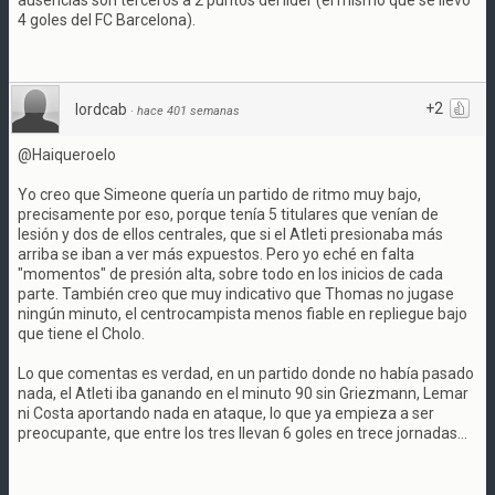
ausencias son terceros a 2 puntos del líder (el mismo que se llevó
4 goles del FC Barcelona).
+2
lordcab
·
hace 401 semanas
@Haiqueroelo
Yo creo que Simeone quería un partido de ritmo muy bajo,
precisamente por eso, porque tenía 5 titulares que venían de
lesión y dos de ellos centrales, que si el Atleti presionaba más
arriba se iban a ver más expuestos. Pero yo eché en falta
"momentos" de presión alta, sobre todo en los inicios de cada
parte. También creo que muy indicativo que Thomas no jugase
ningún minuto, el centrocampista menos fiable en repliegue bajo
que tiene el Cholo.
Lo que comentas es verdad, en un partido donde no había pasado
nada, el Atleti iba ganando en el minuto 90 sin Griezmann, Lemar
ni Costa aportando nada en ataque, lo que ya empieza a ser
preocupante, que entre los tres llevan 6 goles en trece jornadas...