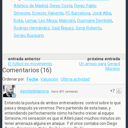
Atlético de Madrid
,
Diego Costa
,
Diego Pablo
Simeone
,
Ernesto Valverde
,
FC Barcelona
,
Jordi Alba
,
Koke
,
Lemar
,
Leo Messi
,
Malcolm
,
Ousmane Dembélé
,
Rodrigo Hernández
,
Saúl Ñiguez
,
Sergi Roberto
,
Sergio Busquets
entrada anterior
próxima entrada
El fútbol es movimiento
Un amigo para Gerard
Moreno
Comentarios
(
16
)
Ordenar por:
Fecha
Valuación
Ultima actividad
+7
davidgdelapena
·
hace 401 semanas
Entiendo la postura de ambos entrenadores: control sobre lo que
pasa y después ya veremos. Pero partiendo de esta base, y
entendiendo perfectamente cómo ha hecho crecer al equipo
Simeone, mi sensación es que el Atleti pasó muchos minutos sin
tener amenaza alguna en ataque. Y el once contaba con Diego