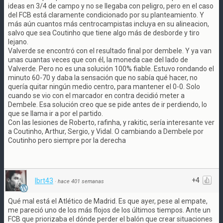
ideas en 3/4 de campo y no se llegaba con peligro, pero en el caso
del FCB está claramente condicionado por su planteamiento. Y
más aún cuantos más centrocampistas incluya en su alineacion,
salvo que sea Coutinho que tiene algo más de desborde y tiro
lejano.
Valverde se encontró con el resultado final por dembele. Y ya van
unas cuantas veces que con él, la moneda cae del lado de
Valverde. Pero no es una solución 100% fiable. Estuvo rondando el
minuto 60-70 y daba la sensación que no sabía qué hacer, no
quería quitar ningún medio centro, para mantener el 0-0. Solo
cuando se vio con el marcador en contra decidió meter a
Dembele. Esa solución creo que se pide antes de ir perdiendo, lo
que se llama ir a por el partido.
Con las lesiones de Roberto, rafinha, y rakitic, sería interesante ver
a Coutinho, Arthur, Sergio, y Vidal. O cambiando a Dembele por
Coutinho pero siempre por la derecha
+4
lbrt43
·
hace 401 semanas
Qué mal está el Atlético de Madrid. Es que ayer, pese al empate,
me pareció uno de los más flojos de los últimos tiempos. Ante un
FCB que priorizaba el dónde perder el balón que crear situaciones