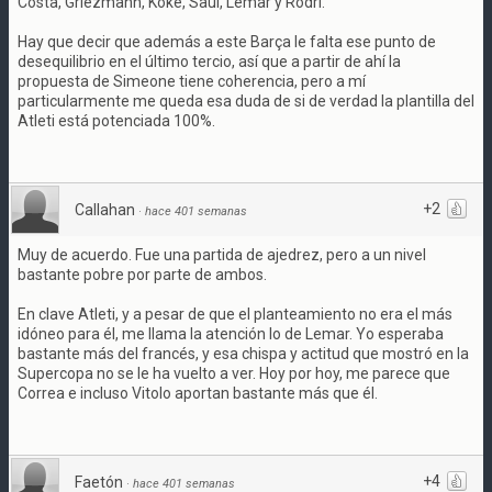
Costa, Griezmann, Koke, Saúl, Lemar y Rodri.
Hay que decir que además a este Barça le falta ese punto de
desequilibrio en el último tercio, así que a partir de ahí la
propuesta de Simeone tiene coherencia, pero a mí
particularmente me queda esa duda de si de verdad la plantilla del
Atleti está potenciada 100%.
+2
Callahan
·
hace 401 semanas
Muy de acuerdo. Fue una partida de ajedrez, pero a un nivel
bastante pobre por parte de ambos.
En clave Atleti, y a pesar de que el planteamiento no era el más
idóneo para él, me llama la atención lo de Lemar. Yo esperaba
bastante más del francés, y esa chispa y actitud que mostró en la
Supercopa no se le ha vuelto a ver. Hoy por hoy, me parece que
Correa e incluso Vitolo aportan bastante más que él.
+4
Faetón
·
hace 401 semanas