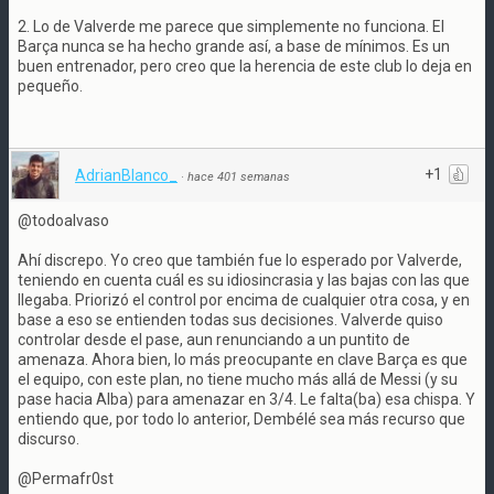
2. Lo de Valverde me parece que simplemente no funciona. El
Barça nunca se ha hecho grande así, a base de mínimos. Es un
buen entrenador, pero creo que la herencia de este club lo deja en
pequeño.
+1
AdrianBlanco_
·
hace 401 semanas
@todoalvaso
Ahí discrepo. Yo creo que también fue lo esperado por Valverde,
teniendo en cuenta cuál es su idiosincrasia y las bajas con las que
llegaba. Priorizó el control por encima de cualquier otra cosa, y en
base a eso se entienden todas sus decisiones. Valverde quiso
controlar desde el pase, aun renunciando a un puntito de
amenaza. Ahora bien, lo más preocupante en clave Barça es que
el equipo, con este plan, no tiene mucho más allá de Messi (y su
pase hacia Alba) para amenazar en 3/4. Le falta(ba) esa chispa. Y
entiendo que, por todo lo anterior, Dembélé sea más recurso que
discurso.
@Permafr0st