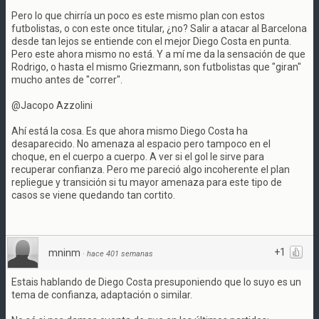
Pero lo que chirría un poco es este mismo plan con estos
futbolistas, o con este once titular, ¿no? Salir a atacar al Barcelona
desde tan lejos se entiende con el mejor Diego Costa en punta.
Pero este ahora mismo no está. Y a mí me da la sensación de que
Rodrigo, o hasta el mismo Griezmann, son futbolistas que "giran"
mucho antes de "correr".
@Jacopo Azzolini
Ahí está la cosa. Es que ahora mismo Diego Costa ha
desaparecido. No amenaza al espacio pero tampoco en el
choque, en el cuerpo a cuerpo. A ver si el gol le sirve para
recuperar confianza. Pero me pareció algo incoherente el plan
repliegue y transición si tu mayor amenaza para este tipo de
casos se viene quedando tan cortito.
+1
mninm
·
hace 401 semanas
Estais hablando de Diego Costa presuponiendo que lo suyo es un
tema de confianza, adaptación o similar.