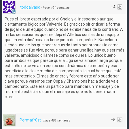
+4
todoalvaso
·
hace 401 semanas
Pues el libreto esperado por el Cholo y el inesperado aunque
ciertamente lógico por Valverde. Es gracioso oir criticar la forma
de jugar de un equipo cuando no se exhibe nada de lo contrario. A
mi las sensaciones que me deja el Atletico son las de un equipo
que en esta dinámica no tiene pinta de campeón. El Barcelona
siendo uno de los que peor recuerdo tanto por propuesta como
jugadores se fue vivo, porque para ganar una liga hay que ser más
valiente, ambicioso o llámese como se quiera. Lo único bueno
para ambos es que parece que la Liga se va a hacer larga porque
este año no se ve a un equipo con dinámica de campeón y eso
beneficia a la clase media del campeonato, lo cual hace que esté
mas entretenido. El mes de enero y febrero este año puede ser
clave porque veremos con Copa y Champions hacia donde va el
campeonato. Este era un partido para mandar un mensaje y de
momento está claro que el mensaje es que no lo tienen nada
claro.
+5
Permafr0st
·
hace 401 semanas