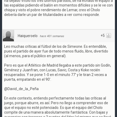
ha dejado Vitolo los tres últimos partidos, se ha echado el equipo a
las espaldas pidiendo el balón en momentos difíciles y se le ve con
chispa y visto el pobre rendimiento de Lemar, creo el Cholo
debería darle un par de titularidades a ver como responde.
+5
Haiqueroelo
·
hace 401 semanas
Leo muchas críticas al fútbol de los de Simeone. Es entendible,
pues el partido de ayer fue de todo menos fluido, libre, divertido
(al menos, para el público en general).
Pero es que el Atlético de Madrid llegaba a este partido sin Godín,
Giménez y Juanfran, con Lucas, Savic, Costa y Koke recién
recuperados. Y se pone 1-0 en el minuto 77' y le tiran 2 veces a
puerta, empatando en el 90'.
@David_de_la_Peña
En este contexto, entiendo perfectamente todas las críticas al
juego, porque aburre, es así. Pero no llego a comprender eso de
que el equipo no esté potenciado. Es que el equipo del Cholo
compite de una manera absolutamente fantástica. Con bajas y