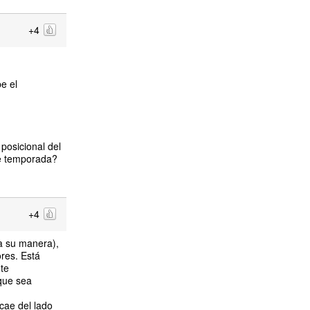
+4
e el
posicional del
de temporada?
+4
 a su manera),
res. Está
te
que sea
cae del lado