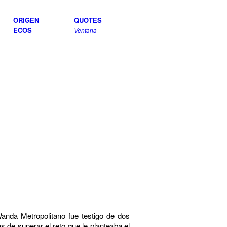
ORIGEN
QUOTES
ECOS
Ventana
Wanda Metropolitano fue testigo de dos
es de
superar el reto que le planteaba el