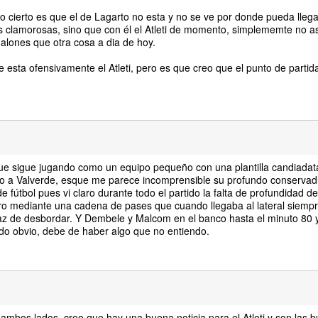
lo cierto es que el de Lagarto no esta y no se ve por donde pueda llega
s clamorosas, sino que con él el Atleti de momento, simplememte no a
galones que otra cosa a dia de hoy.
 esta ofensivamente el Atleti, pero es que creo que el punto de partid
que sigue jugando como un equipo pequeño con una plantilla candiadata
o a Valverde, esque me parece incomprensible su profundo conservad
fútbol pues vi claro durante todo el partido la falta de profundidad de
otro mediante una cadena de pases que cuando llegaba al lateral sie
az de desbordar. Y Dembele y Malcom en el banco hasta el minuto 80 
do obvio, debe de haber algo que no entiendo.
 ambos lados, creo que hay una buena noticia para el Atleti y son las 