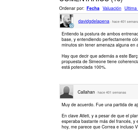
Ordenar por:
Fecha
Valuación
Ultima 
davidgdelapena
·
hace 401 seman
Entiendo la postura de ambos entrenad
base, y entendiendo perfectamente cóm
minutos sin tener amenaza alguna en a
Hay que decir que además a este Barça l
propuesta de Simeone tiene coherencia,
está potenciada 100%.
Callahan
·
hace 401 semanas
Muy de acuerdo. Fue una partida de aj
En clave Atleti, y a pesar de que el pl
esperaba bastante más del francés, y e
hoy, me parece que Correa e incluso Vi