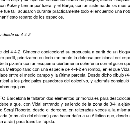
2 con Koke y Lemar por fuera, y el Barça, con un sistema de los más p
 fue tal, acusaron durante prácticamente todo el encuentro una not
manifiesto reparto de los espacios.
jo desde su 4-4-2
 del 4-4-2, Simeone confeccionó su propuesta a partir de un bloqu
o perfil, priorizaron en todo momento la defensa posicional del espa
de la pizarra con un esquema ciertamente coherente con el guion que 
nda Metropolitano con una especie de 4-4-2 en rombo, en el que Vida
lace entre el medio campo y la última parcela. Desde dicho dibujo (4
vertical a los principales pasadores del colectivo, y además consigui
ambos equipos.
FC Barcelona le faltaron dos elementos primordiales para descolocar a
debe a que, con Vidal entrando y saliendo de la zona de 3/4, alejá
omo Sergi Roberto, desde el derecho, en reiteradas veces a la mism
ada (más allá del chileno) para hacer daño a un Atlético que, desde
n atrás) para transitar rápido.