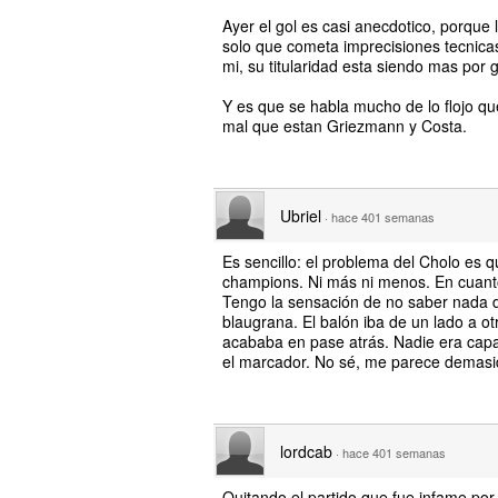
Ayer el gol es casi anecdotico, porque 
solo que cometa imprecisiones tecnica
mi, su titularidad esta siendo mas por 
Y es que se habla mucho de lo flojo que
mal que estan Griezmann y Costa.
Ubriel
·
hace 401 semanas
Es sencillo: el problema del Cholo es 
champions. Ni más ni menos. En cuant
Tengo la sensación de no saber nada de 
blaugrana. El balón iba de un lado a 
acababa en pase atrás. Nadie era cap
el marcador. No sé, me parece demasi
lordcab
·
hace 401 semanas
Quitando el partido que fue infame por