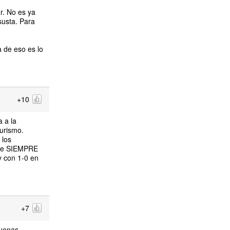
r. No es ya
susta. Para
a de eso es lo
+10
 a la
urismo.
 los
mpre SIEMPRE
y con 1-0 en
+7
buenas