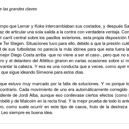
de las grandes claves
iempo que Lemar y Koke intercambiaban sus costados, y después Saú
z de articular una sola salida a la contra con verdadera ventaja. Con
el carril central sobre los pasillos exteriores, esta propia disposici
e Ter Stegen. Situaciones tuvo para ello, debido a que la presión cu
tud de sus futbolistas no parecía la más idónea para que esta fuera l
mejor Diego Costa arriba -que no viene a ser el caso-, pero que no 
 y el delantero del Atlético giraron en varias ocasiones sobre sí mi
levantar la cabeza. Y esa es una conducta que a veces, como ayer 
e que sigue ideando Simeone para estos días.
que estuvo muy marcado por la falta de soluciones. Y no porque lo
o contrario. Cada movimiento de uno era automáticamente corregido 
ente de Jordi Alba, aunque eso conllevase ciertos efectos (como la
élé y de Malcolm en la recta final. Y la mejor prueba de todo lo ante
tro, como suele ocurrir en este tipo de casos, fruto de la destreza
. Leo siempre es buena idea.