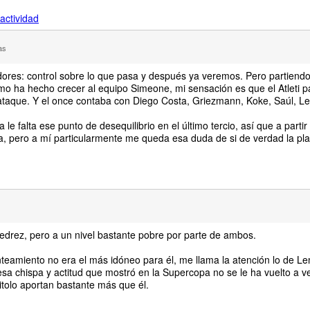
actividad
as
ores: control sobre lo que pasa y después ya veremos. Pero partiendo
o ha hecho crecer al equipo Simeone, mi sensación es que el Atleti
taque. Y el once contaba con Diego Costa, Griezmann, Koke, Saúl, Le
e falta ese punto de desequilibrio en el último tercio, así que a partir 
 pero a mí particularmente me queda esa duda de si de verdad la planti
edrez, pero a un nivel bastante pobre por parte de ambos.
anteamiento no era el más idóneo para él, me llama la atención lo de L
sa chispa y actitud que mostró en la Supercopa no se le ha vuelto a v
tolo aportan bastante más que él.