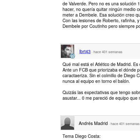
de Valverde. Pero no es una solución 
hacer, no quería quitar ningún medio c
meter a Dembele. Esa solución creo que 
Con las lesiones de Roberto, rafinha, y 
Dembele por Coutinho pero siempre po
lbrt43
·
hace 401 semanas
Qué mal está el Atlético de Madrid. Es
Ante un FCB que priorizaba el dónde pe
caractaeriza. Sin el colmillo de Dieg
nunca al equipo en torno el balón.
Quizás las expectativas que tengo sobr
asustar... 0 me pareció de equipo que 
Andrés Madrid
·
hace 401 semanas
Tema Diego Costa: