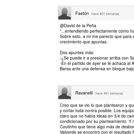
Faetón
·
hace 401 semanas
@David de la Peña
"...entendiendo perfectamente cómo ha
Sobre esto, a mi me parecio que para e
crecimiento que apuntas.
Dos apuntes más:
-¿Se puede ir a presionar arriba con 
-En el partido de ayer se le achaca al 
Barsa ante una defensa en bloque bajo
Ravanelli
·
hace 401 semanas
Creo que se vio lo que plantearon y qu
y cortar toda contra posible. Los equ
claro que no había ideas en 3/4 de cam
condicionado por su planteamiento. Y 
Coutinho que tiene algo más de desbord
Valverde se encontró con el resultado 