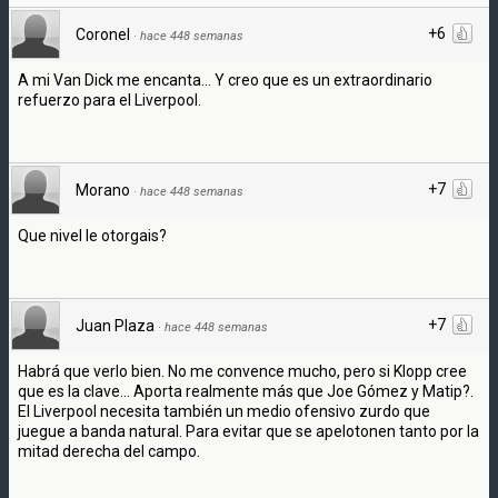
+6
Coronel
·
hace 448 semanas
A mi Van Dick me encanta... Y creo que es un extraordinario
refuerzo para el Liverpool.
+7
Morano
·
hace 448 semanas
Que nivel le otorgais?
+7
Juan Plaza
·
hace 448 semanas
Habrá que verlo bien. No me convence mucho, pero si Klopp cree
que es la clave... Aporta realmente más que Joe Gómez y Matip?.
El Liverpool necesita también un medio ofensivo zurdo que
juegue a banda natural. Para evitar que se apelotonen tanto por la
mitad derecha del campo.