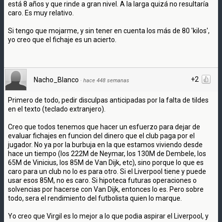
está 8 años y que rinde a gran nivel. A la larga quizá no resultaría
caro. Es muy relativo.
Si tengo que mojarme, y sin tener en cuenta los más de 80 'kilos',
yo creo que el fichaje es un acierto.
+2
Nacho_Blanco
·
hace 448 semanas
Primero de todo, pedir disculpas anticipadas por la falta de tildes
en el texto (teclado extranjero).
Creo que todos tenemos que hacer un esfuerzo para dejar de
evaluar fichajes en funcion del dinero que el club paga por el
jugador. No ya por la burbuja en la que estamos viviendo desde
hace un tiempo (los 222M de Neymar, los 130M de Dembele, los
65M de Vinicius, los 85M de Van Dijk, etc), sino porque lo que es
caro para un club no lo es para otro. Si el Liverpool tiene y puede
usar esos 85M, no es caro. Si hipoteca futuras operaciones o
solvencias por hacerse con Van Dijk, entonces lo es. Pero sobre
todo, sera el rendimiento del futbolista quien lo marque.
Yo creo que Virgil es lo mejor a lo que podia aspirar el Liverpool, y