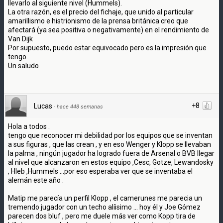
llevarlo al siguiente nivel (Hummels).
La otra razón, es el precio del fichaje, que unido al particular
amarillismo e histrionismo de la prensa británica creo que
afectará (ya sea positiva o negativamente) en el rendimiento de
Van Dijk
Por supuesto, puedo estar equivocado pero es la impresión que
tengo.
Un saludo
+8
Lucas
·
hace 448 semanas
Hola a todos .
tengo que reconocer mi debilidad por los equipos que se inventan
a sus figuras , que las crean , y en eso Wenger y Klopp se llevaban
la palma , ningún jugador ha logrado fuera de Arsenal o BVB llegar
al nivel que alcanzaron en estos equipo ,Cesc, Gotze, Lewandosky
, Hleb ,Hummels ...por eso esperaba ver que se inventaba el
alemán este año .
Matip me parecía un perfil Klopp , el camerunes me parecia un
tremendo jugador con un techo alíisimo ... hoy él y Joe Gómez
parecen dos bluf , pero me duele más ver como Kopp tira de