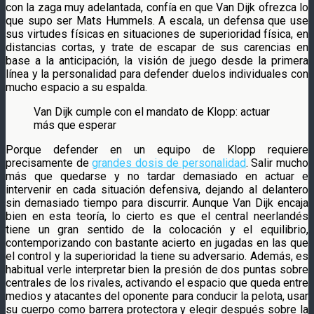
con la zaga muy adelantada, confía en que Van Dijk ofrezca lo
que supo ser Mats Hummels. A escala, un defensa que use
sus virtudes físicas en situaciones de superioridad física, en
distancias cortas, y trate de escapar de sus carencias en
base a la anticipación, la visión de juego desde la primera
línea y la personalidad para defender duelos individuales con
mucho espacio a su espalda.
Van Dijk cumple con el mandato de Klopp: actuar
más que esperar
Porque defender en un equipo de Klopp requiere
precisamente de
grandes dosis de personalidad
. Salir mucho
más que quedarse y no tardar demasiado en actuar e
intervenir en cada situación defensiva, dejando al delantero
sin demasiado tiempo para discurrir. Aunque Van Dijk encaja
bien en esta teoría, lo cierto es que el central neerlandés
tiene un gran sentido de la colocación y el equilibrio,
contemporizando con bastante acierto en jugadas en las que
el control y la superioridad la tiene su adversario. Además, es
habitual verle interpretar bien la presión de dos puntas sobre
centrales de los rivales, activando el espacio que queda entre
medios y atacantes del oponente para conducir la pelota, usar
su cuerpo como barrera protectora y elegir después sobre la