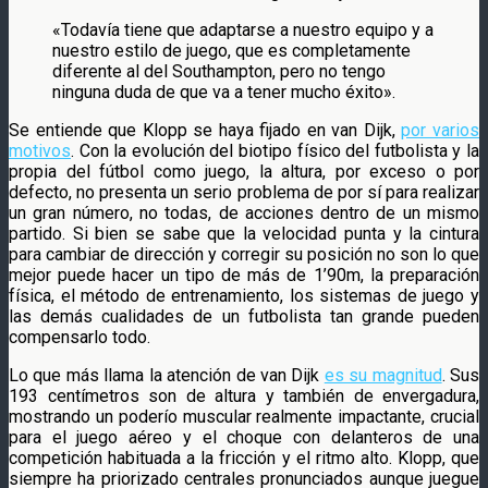
«Todavía tiene que adaptarse a nuestro equipo y a
nuestro estilo de juego, que es completamente
diferente al del Southampton, pero no tengo
ninguna duda de que va a tener mucho éxito».
Se entiende que Klopp se haya fijado en van Dijk,
por varios
motivos
. Con la evolución del biotipo físico del futbolista y la
propia del fútbol como juego, la altura, por exceso o por
defecto, no presenta un serio problema de por sí para realizar
un gran número, no todas, de acciones dentro de un mismo
partido. Si bien se sabe que la velocidad punta y la cintura
para cambiar de dirección y corregir su posición no son lo que
mejor puede hacer un tipo de más de 1’90m, la preparación
física, el método de entrenamiento, los sistemas de juego y
las demás cualidades de un futbolista tan grande pueden
compensarlo todo.
Lo que más llama la atención de van Dijk
es su magnitud
. Sus
193 centímetros son de altura y también de envergadura,
mostrando un poderío muscular realmente impactante, crucial
para el juego aéreo y el choque con delanteros de una
competición habituada a la fricción y el ritmo alto. Klopp, que
siempre ha priorizado centrales pronunciados aunque juegue