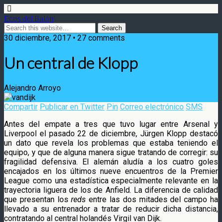
Ecos del Balón
30 diciembre, 2017 • 27 comments
Un central de Klopp
Alejandro Arroyo
Compartir
Publicar en Twitter
Pin
Correo electrónico
SMS
Antes del empate a tres que tuvo lugar entre Arsenal y
Liverpool el pasado 22 de diciembre, Jürgen Klopp destacó
un dato que revela los problemas que estaba teniendo el
equipo, y que de alguna manera sigue tratando de corregir
: su
fragilidad defensiva. El alemán aludía a los cuatro goles
encajados en los últimos nueve encuentros de la Premier
League como una estadística especialmente relevante en la
trayectoria liguera de los de Anfield. La diferencia de calidad
que presentan los
reds
entre las dos mitades del campo ha
llevado a su entrenador a tratar de reducir dicha distancia,
contratando al central holandés Virgil van Dijk.