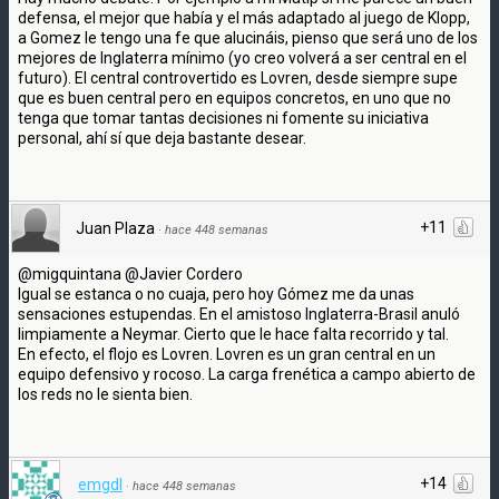
defensa, el mejor que había y el más adaptado al juego de Klopp,
a Gomez le tengo una fe que alucináis, pienso que será uno de los
mejores de Inglaterra mínimo (yo creo volverá a ser central en el
futuro). El central controvertido es Lovren, desde siempre supe
que es buen central pero en equipos concretos, en uno que no
tenga que tomar tantas decisiones ni fomente su iniciativa
personal, ahí sí que deja bastante desear.
+11
Juan Plaza
·
hace 448 semanas
@migquintana @Javier Cordero
Igual se estanca o no cuaja, pero hoy Gómez me da unas
sensaciones estupendas. En el amistoso Inglaterra-Brasil anuló
limpiamente a Neymar. Cierto que le hace falta recorrido y tal.
En efecto, el flojo es Lovren. Lovren es un gran central en un
equipo defensivo y rocoso. La carga frenética a campo abierto de
los reds no le sienta bien.
+14
emgdl
·
hace 448 semanas