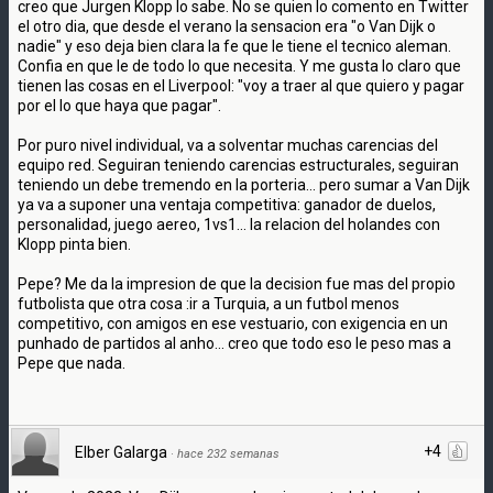
creo que Jurgen Klopp lo sabe. No se quien lo comento en Twitter
el otro dia, que desde el verano la sensacion era "o Van Dijk o
nadie" y eso deja bien clara la fe que le tiene el tecnico aleman.
Confia en que le de todo lo que necesita. Y me gusta lo claro que
tienen las cosas en el Liverpool: "voy a traer al que quiero y pagar
por el lo que haya que pagar".
Por puro nivel individual, va a solventar muchas carencias del
equipo red. Seguiran teniendo carencias estructurales, seguiran
teniendo un debe tremendo en la porteria... pero sumar a Van Dijk
ya va a suponer una ventaja competitiva: ganador de duelos,
personalidad, juego aereo, 1vs1... la relacion del holandes con
Klopp pinta bien.
Pepe? Me da la impresion de que la decision fue mas del propio
futbolista que otra cosa :ir a Turquia, a un futbol menos
competitivo, con amigos en ese vestuario, con exigencia en un
punhado de partidos al anho... creo que todo eso le peso mas a
Pepe que nada.
+4
Elber Galarga
·
hace 232 semanas