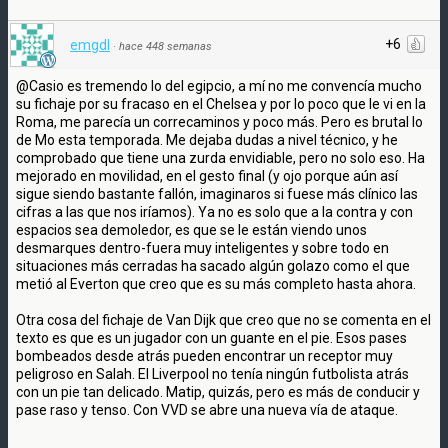
+6
emgdl
·
hace 448 semanas
@Casio es tremendo lo del egipcio, a mí no me convencía mucho
su fichaje por su fracaso en el Chelsea y por lo poco que le vi en la
Roma, me parecía un correcaminos y poco más. Pero es brutal lo
de Mo esta temporada. Me dejaba dudas a nivel técnico, y he
comprobado que tiene una zurda envidiable, pero no solo eso. Ha
mejorado en movilidad, en el gesto final (y ojo porque aún así
sigue siendo bastante fallón, imaginaros si fuese más clínico las
cifras a las que nos iríamos). Ya no es solo que a la contra y con
espacios sea demoledor, es que se le están viendo unos
desmarques dentro-fuera muy inteligentes y sobre todo en
situaciones más cerradas ha sacado algún golazo como el que
metió al Everton que creo que es su más completo hasta ahora.
Otra cosa del fichaje de Van Dijk que creo que no se comenta en el
texto es que es un jugador con un guante en el pie. Esos pases
bombeados desde atrás pueden encontrar un receptor muy
peligroso en Salah. El Liverpool no tenía ningún futbolista atrás
con un pie tan delicado. Matip, quizás, pero es más de conducir y
pase raso y tenso. Con VVD se abre una nueva vía de ataque.