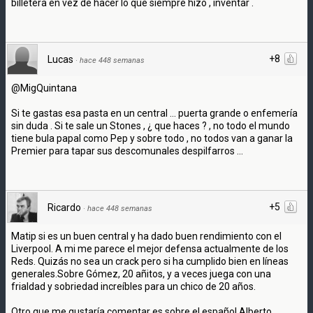
billetera en vez de hacer lo que siempre hizo , inventar .
+8
Lucas
·
hace 448 semanas
@MigQuintana
Si te gastas esa pasta en un central ... puerta grande o enfemería
sin duda . Si te sale un Stones , ¿ que haces ? , no todo el mundo
tiene bula papal como Pep y sobre todo , no todos van a ganar la
Premier para tapar sus descomunales despilfarros ...
+5
Ricardo
·
hace 448 semanas
Matip si es un buen central y ha dado buen rendimiento con el
Liverpool. A mi me parece el mejor defensa actualmente de los
Reds. Quizás no sea un crack pero si ha cumplido bien en líneas
generales.Sobre Gómez, 20 añitos, y a veces juega con una
frialdad y sobriedad increíbles para un chico de 20 años.
Otro que me gustaría comentar es sobre el español Alberto