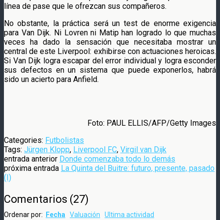
línea de pase que le ofrezcan sus compañeros.
No obstante, la práctica será un test de enorme exigencia
para Van Dijk. Ni Lovren ni Matip han logrado lo que muchas
veces ha dado la sensación que necesitaba mostrar un
central de este Liverpool: exhibirse con actuaciones heroicas.
Si Van Dijk logra escapar del error individual y logra esconder
sus defectos en un sistema que puede exponerlos, habrá
sido un acierto para Anfield.
Foto: PAUL ELLIS/AFP/Getty Images
Categories:
Futbolistas
Tags:
Jürgen Klopp
,
Liverpool FC
,
Virgil van Dijk
entrada anterior
Donde comenzaba todo lo demás
próxima entrada
La Quinta del Buitre: futuro, presente, pasado
(I)
Comentarios
(
27
)
Ordenar por:
Fecha
Valuación
Ultima actividad