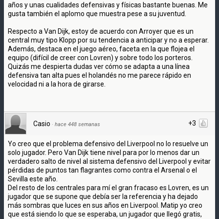
años y unas cualidades defensivas y físicas bastante buenas. Me
gusta también el aplomo que muestra pese a su juventud.
Respecto a Van Dijk, estoy de acuerdo con Arroyer que es un
central muy tipo Klopp por su tendencia a anticipar y no a esperar.
Además, destaca en el juego aéreo, faceta en la que flojea el
equipo (difícil de creer con Lovren) y sobre todo los porteros.
Quizás me despierta dudas ver cómo se adapta a una línea
defensiva tan alta pues el holandés no me parece rápido en
velocidad ni a la hora de girarse.
+3
Casio
·
hace 448 semanas
Yo creo que el problema defensivo del Liverpool no lo resuelve un
solo jugador. Pero Van Dijk tiene nivel para por lo menos dar un
verdadero salto de nivel al sistema defensivo del Liverpool y evitar
pérdidas de puntos tan flagrantes como contra el Arsenal o el
Sevilla este año.
Del resto de los centrales para mí el gran fracaso es Lovren, es un
jugador que se supone que debía ser la referencia y ha dejado
más sombras que luces en sus años en Liverpool. Matip yo creo
que está siendo lo que se esperaba, un jugador que llegó gratis,