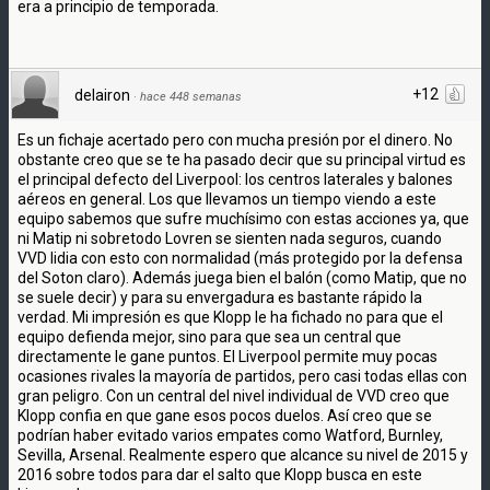
era a principio de temporada.
+12
delairon
·
hace 448 semanas
Es un fichaje acertado pero con mucha presión por el dinero. No
obstante creo que se te ha pasado decir que su principal virtud es
el principal defecto del Liverpool: los centros laterales y balones
aéreos en general. Los que llevamos un tiempo viendo a este
equipo sabemos que sufre muchísimo con estas acciones ya, que
ni Matip ni sobretodo Lovren se sienten nada seguros, cuando
VVD lidia con esto con normalidad (más protegido por la defensa
del Soton claro). Además juega bien el balón (como Matip, que no
se suele decir) y para su envergadura es bastante rápido la
verdad. Mi impresión es que Klopp le ha fichado no para que el
equipo defienda mejor, sino para que sea un central que
directamente le gane puntos. El Liverpool permite muy pocas
ocasiones rivales la mayoría de partidos, pero casi todas ellas con
gran peligro. Con un central del nivel individual de VVD creo que
Klopp confia en que gane esos pocos duelos. Así creo que se
podrían haber evitado varios empates como Watford, Burnley,
Sevilla, Arsenal. Realmente espero que alcance su nivel de 2015 y
2016 sobre todos para dar el salto que Klopp busca en este