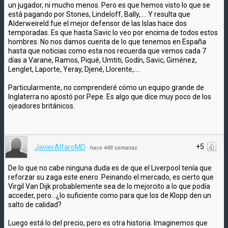
un jugador, ni mucho menos. Pero es que hemos visto lo que se
está pagando por Stones, Lindeloff, Bally,.... Y resulta que
Alderweireld fue el mejor defensor de las Islas hace dos
temporadas. Es que hasta Savic lo veo por encima de todos estos
hombres. No nos damos cuenta de lo que tenemos en España
hasta que noticias como esta nos recuerda que vemos cada 7
días a Varane, Ramos, Piqué, Umtiti, Godín, Savic, Giménez,
Lenglet, Laporte, Yeray, Djené, Llorente,....
Particularmente, no comprenderé cómo un equipo grande de
Inglaterra no apostó por Pepe. Es algo que dice muy poco de los
ojeadores británicos.
+5
JavierAlfaroMD
·
hace 448 semanas
De lo que no cabe ninguna duda es de que el Liverpool tenía que
reforzar su zaga este enero. Peinando el mercado, es cierto que
Virgil Van Dijk probablemente sea de lo mejorcito a lo que podía
acceder, pero...¿lo suficiente como para que los de Klopp den un
salto de calidad?
Luego está lo del precio, pero es otra historia. Imaginemos que