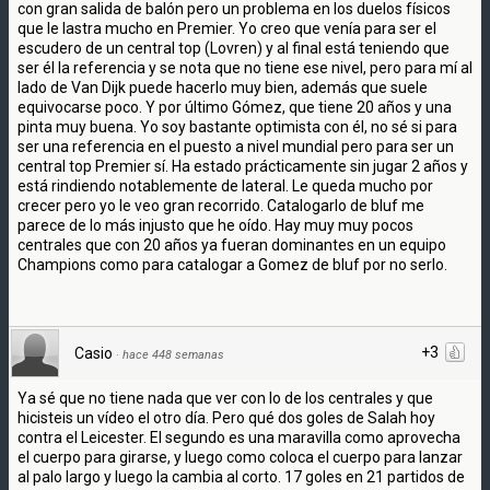
con gran salida de balón pero un problema en los duelos físicos
que le lastra mucho en Premier. Yo creo que venía para ser el
escudero de un central top (Lovren) y al final está teniendo que
ser él la referencia y se nota que no tiene ese nivel, pero para mí al
lado de Van Dijk puede hacerlo muy bien, además que suele
equivocarse poco. Y por último Gómez, que tiene 20 años y una
pinta muy buena. Yo soy bastante optimista con él, no sé si para
ser una referencia en el puesto a nivel mundial pero para ser un
central top Premier sí. Ha estado prácticamente sin jugar 2 años y
está rindiendo notablemente de lateral. Le queda mucho por
crecer pero yo le veo gran recorrido. Catalogarlo de bluf me
parece de lo más injusto que he oído. Hay muy muy pocos
centrales que con 20 años ya fueran dominantes en un equipo
Champions como para catalogar a Gomez de bluf por no serlo.
+3
Casio
·
hace 448 semanas
Ya sé que no tiene nada que ver con lo de los centrales y que
hicisteis un vídeo el otro día. Pero qué dos goles de Salah hoy
contra el Leicester. El segundo es una maravilla como aprovecha
el cuerpo para girarse, y luego como coloca el cuerpo para lanzar
al palo largo y luego la cambia al corto. 17 goles en 21 partidos de