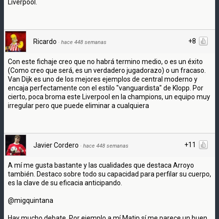
Liverpool.
+8
Ricardo
·
hace 448 semanas
Con este fichaje creo que no habrá termino medio, o es un éxito
(Como creo que será, es un verdadero jugadorazo) o un fracaso.
Van Dijk es uno de los mejores ejemplos de central moderno y
encaja perfectamente con el estilo "vanguardista" de Klopp. Por
cierto, poca broma este Liverpool en la champions, un equipo muy
irregular pero que puede eliminar a cualquiera
+11
Javier Cordero
·
hace 448 semanas
A mí me gusta bastante y las cualidades que destaca Arroyo
también. Destaco sobre todo su capacidad para perfilar su cuerpo,
es la clave de su eficacia anticipando.
@migquintana
Hay mucho debate. Por ejemplo a mí Matip sí me parece un buen