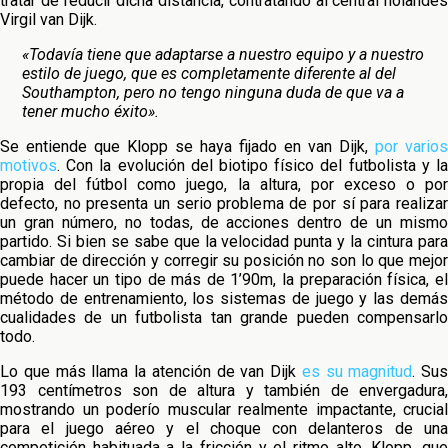
tratar de reducir dicha distancia, contratando al central holandés
Virgil van Dijk.
«Todavía tiene que adaptarse a nuestro equipo y a nuestro
estilo de juego, que es completamente diferente al del
Southampton, pero no tengo ninguna duda de que va a
tener mucho éxito».
Se entiende que Klopp se haya fijado en van Dijk,
por varios
motivos
. Con la evolución del biotipo físico del futbolista y la
propia del fútbol como juego, la altura, por exceso o por
defecto, no presenta un serio problema de por sí para realizar
un gran número, no todas, de acciones dentro de un mismo
partido. Si bien se sabe que la velocidad punta y la cintura para
cambiar de dirección y corregir su posición no son lo que mejor
puede hacer un tipo de más de 1’90m, la preparación física, el
método de entrenamiento, los sistemas de juego y las demás
cualidades de un futbolista tan grande pueden compensarlo
todo.
Lo que más llama la atención de van Dijk
es su magnitud
. Sus
193 centímetros son de altura y también de envergadura,
mostrando un poderío muscular realmente impactante, crucial
para el juego aéreo y el choque con delanteros de una
competición habituada a la fricción y el ritmo alto. Klopp, que