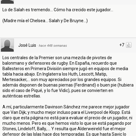
Lo de Salah es tremendo... Cómo ha crecido este jugador...
(Madre mía el Chelsea... Salah y De Bruyne...)
+7
José Luis
·
hace 448 semanas
Los centrales de la Premier son una mezcla de pivotes de
balonmano y defensores de rugby. En España, recuerdo que
Ballesteros en Primera División siempre jugó en equipos de media
tabla hacia abajo. En Inglaterra los Huth, Lescott, Matip,
Mertesacker,... son muy apreciados por los grandes equipos. Si
además disponen de buenas piernas (Ferdinand) o buen pie (hubiera
sido el caso de Piqué, y lo fue Vidic), pues se convierten en
auténticas estrellas.
A mí, particularmente Davinson Sánchez me parece mejor jugador
que Van Dijk; y mucho mejor incluso para el Liverpool de Klopp. Está
claro que esta página no está para evaluar el precio de un jugador, ni
mucho menos. Pero es que hemos visto lo que se está pagando por
Stones, Lindeloff, Bally,.... Y resulta que Alderweireld fue el mejor
defensor de las Islas hace dos temporadas. Es que hasta Savic lo