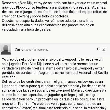
Respecto a Van Dijk, estoy de acuerdo con Arroyer que es un central
muy tipo Klopp por su tendencia a anticipar y no a esperar. Además,
destaca en el juego aéreo, faceta en la que flojea el equipo (difícil de
creer con Lovren) y sobre todo los porteros.
Quizás me despierta dudas ver cómo se adapta a una línea
defensiva tan alta pues el holandés no me parece rápido en
velocidad ni a la hora de girarse.
+3
Casio
·
hace 448 semanas
Yo creo que el problema defensivo del Liverpool no lo resuelve un
solo jugador. Pero Van Dijk tiene nivel para por lo menos dar un
verdadero salto de nivel al sistema defensivo del Liverpool y evitar
pérdidas de puntos tan flagrantes como contra el Arsenal o el Sevilla
este año.
Del resto de los centrales para mí el gran fracaso es Lovren, es un
jugador que se supone que debía ser la referencia y ha dejado más
sombras que luces en sus años en Liverpool. Matip yo creo que está
siendo lo que se esperaba, un jugador que llegó gratis, con gran
salida de balón pero un problema en los duelos físicos que le lastra
mucho en Premier. Yo creo que venía para ser el escudero de un
central top (Lovren) y al final está teniendo que ser él la referencia y