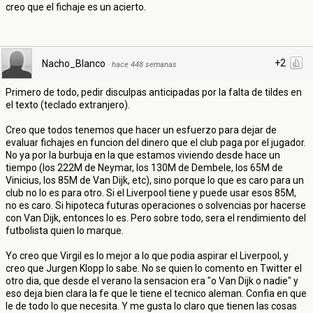
creo que el fichaje es un acierto.
+2
Nacho_Blanco
·
hace 448 semanas
Primero de todo, pedir disculpas anticipadas por la falta de tildes en
el texto (teclado extranjero).
Creo que todos tenemos que hacer un esfuerzo para dejar de
evaluar fichajes en funcion del dinero que el club paga por el jugador.
No ya por la burbuja en la que estamos viviendo desde hace un
tiempo (los 222M de Neymar, los 130M de Dembele, los 65M de
Vinicius, los 85M de Van Dijk, etc), sino porque lo que es caro para un
club no lo es para otro. Si el Liverpool tiene y puede usar esos 85M,
no es caro. Si hipoteca futuras operaciones o solvencias por hacerse
con Van Dijk, entonces lo es. Pero sobre todo, sera el rendimiento del
futbolista quien lo marque.
Yo creo que Virgil es lo mejor a lo que podia aspirar el Liverpool, y
creo que Jurgen Klopp lo sabe. No se quien lo comento en Twitter el
otro dia, que desde el verano la sensacion era "o Van Dijk o nadie" y
eso deja bien clara la fe que le tiene el tecnico aleman. Confia en que
le de todo lo que necesita. Y me gusta lo claro que tienen las cosas