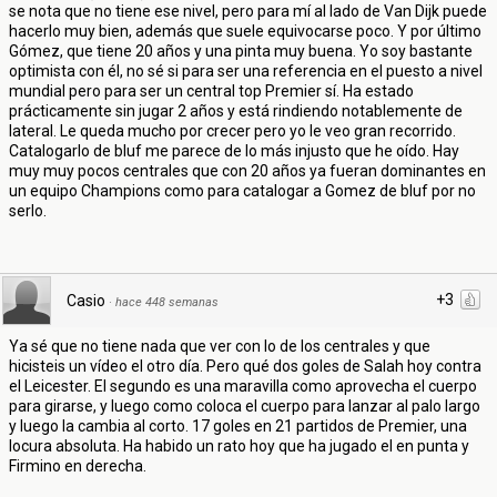
se nota que no tiene ese nivel, pero para mí al lado de Van Dijk puede
hacerlo muy bien, además que suele equivocarse poco. Y por último
Gómez, que tiene 20 años y una pinta muy buena. Yo soy bastante
optimista con él, no sé si para ser una referencia en el puesto a nivel
mundial pero para ser un central top Premier sí. Ha estado
prácticamente sin jugar 2 años y está rindiendo notablemente de
lateral. Le queda mucho por crecer pero yo le veo gran recorrido.
Catalogarlo de bluf me parece de lo más injusto que he oído. Hay
muy muy pocos centrales que con 20 años ya fueran dominantes en
un equipo Champions como para catalogar a Gomez de bluf por no
serlo.
+3
Casio
·
hace 448 semanas
Ya sé que no tiene nada que ver con lo de los centrales y que
hicisteis un vídeo el otro día. Pero qué dos goles de Salah hoy contra
el Leicester. El segundo es una maravilla como aprovecha el cuerpo
para girarse, y luego como coloca el cuerpo para lanzar al palo largo
y luego la cambia al corto. 17 goles en 21 partidos de Premier, una
locura absoluta. Ha habido un rato hoy que ha jugado el en punta y
Firmino en derecha.