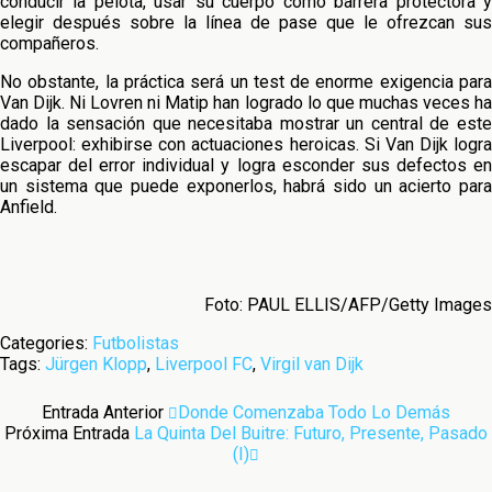
conducir la pelota, usar su cuerpo como barrera protectora y
elegir después sobre la línea de pase que le ofrezcan sus
compañeros.
No obstante, la práctica será un test de enorme exigencia para
Van Dijk. Ni Lovren ni Matip han logrado lo que muchas veces ha
dado la sensación que necesitaba mostrar un central de este
Liverpool: exhibirse con actuaciones heroicas. Si Van Dijk logra
escapar del error individual y logra esconder sus defectos en
un sistema que puede exponerlos, habrá sido un acierto para
Anfield.
Foto: PAUL ELLIS/AFP/Getty Images
Categories:
Futbolistas
Tags:
Jürgen Klopp
,
Liverpool FC
,
Virgil van Dijk
Entrada Anterior
Donde Comenzaba Todo Lo Demás
Próxima Entrada
La Quinta Del Buitre: Futuro, Presente, Pasado
(I)