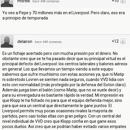
+10
morelli
·
hace 448 semanas
Yo veo a Pepe y 70 millones más en el Liverpool. Pero claro, eso era
a principio de temporada.
+12
delairon
·
hace 448 semanas
Es un fichaje acertado pero con mucha presión por el dinero. No
obstante creo que se te ha pasado decir que su principal virtud es el
principal defecto del Liverpool: los centros laterales y balones aéreos
en general. Los que llevamos un tiempo viendo a este equipo
sabemos que sufre muchísimo con estas acciones ya, que ni Matip
ni sobretodo Lovren se sienten nada seguros, cuando VVD lidia con
esto con normalidad (más protegido por la defensa del Soton claro).
Además juega bien el balón (como Matip, que no se suele decir) y
para su envergadura es bastante rápido la verdad. Mi impresión es
que Klopp le ha fichado no para que el equipo defienda mejor, sino
para que sea un central que directamente le gane puntos. El
Liverpool permite muy pocas ocasiones rivales la mayoría de
partidos, pero casi todas ellas con gran peligro. Con un central del
nivel individual de VVD creo que Klopp confia en que gane esos
pocos duelos. Así creo que se podrían haber evitado varios empates