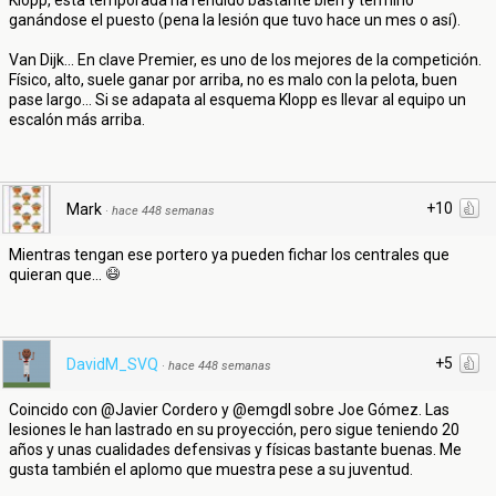
Klopp, esta temporada ha rendido bastante bien y terminó
ganándose el puesto (pena la lesión que tuvo hace un mes o así).
Van Dijk... En clave Premier, es uno de los mejores de la competición.
Físico, alto, suele ganar por arriba, no es malo con la pelota, buen
pase largo... Si se adapata al esquema Klopp es llevar al equipo un
escalón más arriba.
+10
Mark
·
hace 448 semanas
Mientras tengan ese portero ya pueden fichar los centrales que
quieran que...
+5
DavidM_SVQ
·
hace 448 semanas
Coincido con @Javier Cordero y @emgdl sobre Joe Gómez. Las
lesiones le han lastrado en su proyección, pero sigue teniendo 20
años y unas cualidades defensivas y físicas bastante buenas. Me
gusta también el aplomo que muestra pese a su juventud.