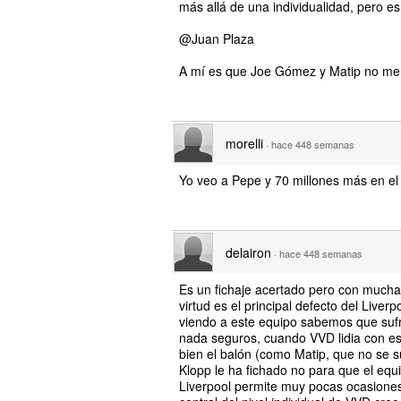
más allá de una individualidad, pero e
@Juan Plaza
A mí es que Joe Gómez y Matip no me p
morelli
·
hace 448 semanas
Yo veo a Pepe y 70 millones más en el 
delairon
·
hace 448 semanas
Es un fichaje acertado pero con mucha 
virtud es el principal defecto del Live
viendo a este equipo sabemos que sufr
nada seguros, cuando VVD lidia con es
bien el balón (como Matip, que no se s
Klopp le ha fichado no para que el equ
Liverpool permite muy pocas ocasiones 