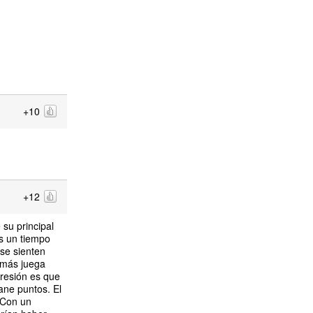
+10
+12
su principal
os un tiempo
se sienten
emás juega
presión es que
ane puntos. El
. Con un