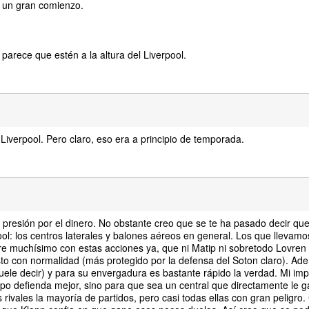
s un gran comienzo.
arece que estén a la altura del Liverpool.
Liverpool. Pero claro, eso era a principio de temporada.
presión por el dinero. No obstante creo que se te ha pasado decir que 
rpool: los centros laterales y balones aéreos en general. Los que llevam
e muchísimo con estas acciones ya, que ni Matip ni sobretodo Lovren 
to con normalidad (más protegido por la defensa del Soton claro). Ad
uele decir) y para su envergadura es bastante rápido la verdad. Mi im
ipo defienda mejor, sino para que sea un central que directamente le g
rivales la mayoría de partidos, pero casi todas ellas con gran peligro