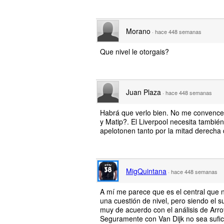
Morano
·
hace 448 semanas
Que nivel le otorgais?
Juan Plaza
·
hace 448 semanas
Habrá que verlo bien. No me convence
y Matip?. El Liverpool necesita tambié
apelotonen tanto por la mitad derecha
MigQuintana
·
hace 448 semanas
A mí me parece que es el central que n
una cuestión de nivel, pero siendo el 
muy de acuerdo con el análisis de Arroy
Seguramente con Van Dijk no sea sufici