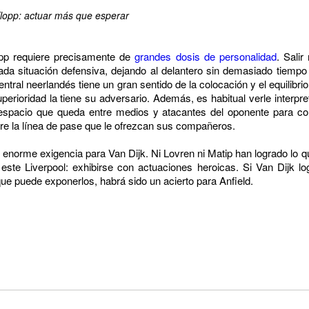
lopp: actuar más que esperar
pp requiere precisamente de
grandes dosis de personalidad
. Sali
ada situación defensiva, dejando al delantero sin demasiado tiempo 
 central neerlandés tiene un gran sentido de la colocación y el equilib
uperioridad la tiene su adversario. Además, es habitual verle interpr
l espacio que queda entre medios y atacantes del oponente para c
bre la línea de pase que le ofrezcan sus compañeros.
de enorme exigencia para Van Dijk. Ni Lovren ni Matip han logrado l
ste Liverpool: exhibirse con actuaciones heroicas. Si Van Dijk log
e puede exponerlos, habrá sido un acierto para Anfield.