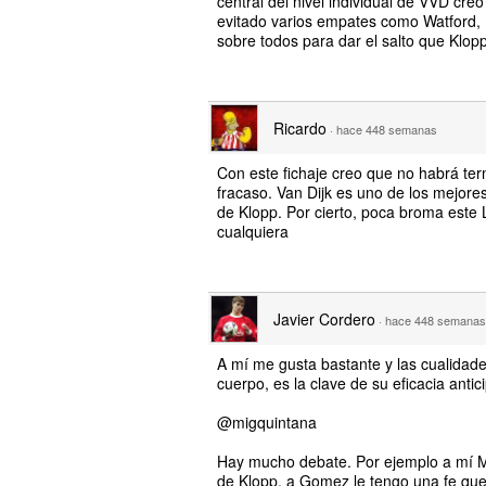
central del nivel individual de VVD cr
evitado varios empates como Watford, 
sobre todos para dar el salto que Klop
Ricardo
·
hace 448 semanas
Con este fichaje creo que no habrá te
fracaso. Van Dijk es uno de los mejore
de Klopp. Por cierto, poca broma este 
cualquiera
Javier Cordero
·
hace 448 semanas
A mí me gusta bastante y las cualidad
cuerpo, es la clave de su eficacia antic
@migquintana
Hay mucho debate. Por ejemplo a mí Ma
de Klopp, a Gomez le tengo una fe que 