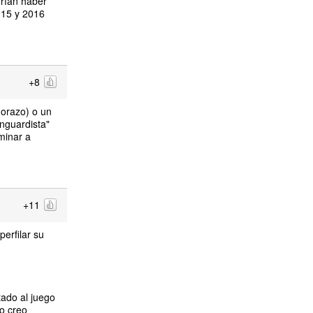
drían haber
015 y 2016
+8
dorazo) o un
anguardista"
minar a
+11
erfilar su
ado al juego
o creo