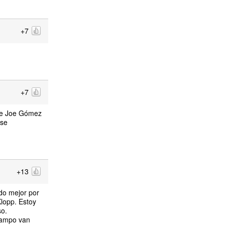
+7
+7
que Joe Gómez
 se
+13
do mejor por
Klopp. Estoy
so.
 campo van