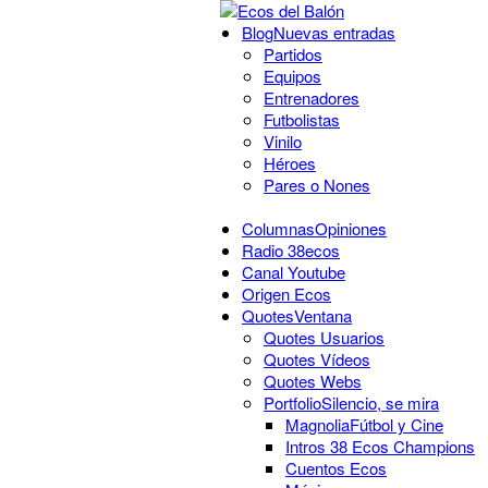
Blog
Nuevas entradas
Partidos
Equipos
Entrenadores
Futbolistas
Vinilo
Héroes
Pares o Nones
Columnas
Opiniones
Radio 38ecos
Canal Youtube
Origen Ecos
Quotes
Ventana
Quotes Usuarios
Quotes Vídeos
Quotes Webs
Portfolio
Silencio, se mira
Magnolia
Fútbol y Cine
Intros 38 Ecos Champions
Cuentos Ecos