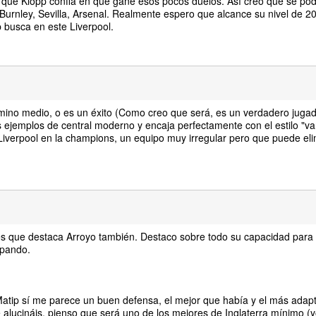
eo que Klopp confia en que gane esos pocos duelos. Así creo que se po
Burnley, Sevilla, Arsenal. Realmente espero que alcance su nivel de 2
p busca en este Liverpool.
rmino medio, o es un éxito (Como creo que será, es un verdadero juga
s ejemplos de central moderno y encaja perfectamente con el estilo "v
Liverpool en la champions, un equipo muy irregular pero que puede eli
es que destaca Arroyo también. Destaco sobre todo su capacidad para p
ipando.
tip sí me parece un buen defensa, el mejor que había y el más adapt
alucináis, pienso que será uno de los mejores de Inglaterra mínimo (y