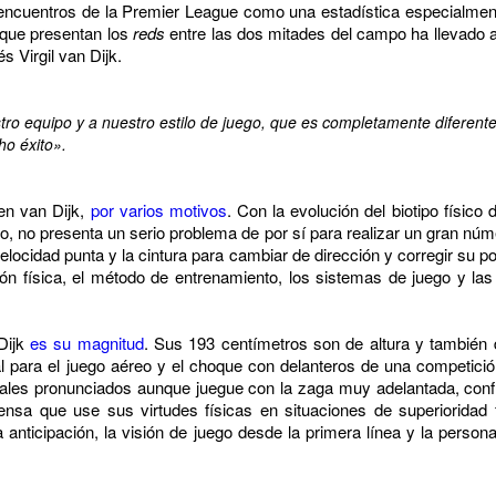
encuentros de la Premier League como una estadística especialmente 
d que presentan los
reds
entre las dos mitades del campo ha llevado a 
s Virgil van Dijk.
ro equipo y a nuestro estilo de juego, que es completamente diferent
o éxito».
en van Dijk,
por varios motivos
. Con la evolución del biotipo físico 
cto, no presenta un serio problema de por sí para realizar un gran nú
elocidad punta y la cintura para cambiar de dirección y corregir su 
ón física, el método de entrenamiento, los sistemas de juego y las
Dijk
es su magnitud
. Sus 193 centímetros son de altura y también
 para el juego aéreo y el choque con delanteros de una competición h
rales pronunciados aunque juegue con la zaga muy adelantada, conf
a que use sus virtudes físicas en situaciones de superioridad fí
anticipación, la visión de juego desde la primera línea y la persona