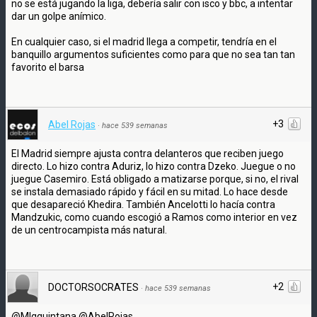
no se está jugando la liga, debería salir con isco y bbc, a intentar
dar un golpe anímico.
En cualquier caso, si el madrid llega a competir, tendría en el
banquillo argumentos suficientes como para que no sea tan tan
favorito el barsa
+3
Abel Rojas
·
hace 539 semanas
El Madrid siempre ajusta contra delanteros que reciben juego
directo. Lo hizo contra Aduriz, lo hizo contra Dzeko. Juegue o no
juegue Casemiro. Está obligado a matizarse porque, si no, el rival
se instala demasiado rápido y fácil en su mitad. Lo hace desde
que desapareció Khedira. También Ancelotti lo hacía contra
Mandzukic, como cuando escogió a Ramos como interior en vez
de un centrocampista más natural.
+2
DOCTORSOCRATES
·
hace 539 semanas
@MIgquintana @AbelRojas