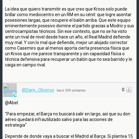
La idea que quiero transmitir es que creo que Kroos solo puede
brillar como mediocentro en un RM en su cénit: que logre asentar
posesiones largas, que recupere el balón arriba. Que este equipo
eminentemente posesivo domine el partido gracias a Modric y sus
centrocampistas técnicos. Sin ese contexto, que no se ha visto
ante un rival de nivel desde hace un año, el Real Madrid defiende
muy mal. Y con lo mal que defiende, mejor un alojado corrector
como Casemiro que al menos aporta cierta presencia física que
un Kroos que me parece transparente y sin capacidad física o
técnica defensiva para recuperar un balón que no sea barrido y le
caiga en campo rival.
0
@Dany_Oliveros
·
hace 539 semanas
@Abel
"Para empezar, el Barça no buscará salir en largo, así que su don
aéreo quedará infrautilizado salvo para las acciones de
estrategia"
Depende de donde vaya a buscar el Madrid al Barça. Si plantea 15