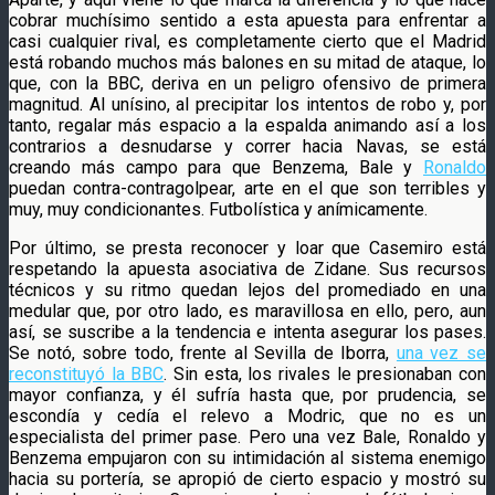
cobrar muchísimo sentido a esta apuesta para enfrentar a
casi cualquier rival, es completamente cierto que el Madrid
está robando muchos más balones en su mitad de ataque, lo
que, con la BBC, deriva en un peligro ofensivo de primera
magnitud. Al unísino, al precipitar los intentos de robo y, por
tanto, regalar más espacio a la espalda animando así a los
contrarios a desnudarse y correr hacia Navas, se está
creando más campo para que Benzema, Bale y
Ronaldo
puedan contra-contragolpear, arte en el que son terribles y
muy, muy condicionantes. Futbolística y anímicamente.
Por último, se presta reconocer y loar que Casemiro está
respetando la apuesta asociativa de Zidane. Sus recursos
técnicos y su ritmo quedan lejos del promediado en una
medular que, por otro lado, es maravillosa en ello, pero, aun
así, se suscribe a la tendencia e intenta asegurar los pases.
Se notó, sobre todo, frente al Sevilla de Iborra,
una vez se
reconstituyó la BBC
. Sin esta, los rivales le presionaban con
mayor confianza, y él sufría hasta que, por prudencia, se
escondía y cedía el relevo a Modric, que no es un
especialista del primer pase. Pero una vez Bale, Ronaldo y
Benzema empujaron con su intimidación al sistema enemigo
hacia su portería, se apropió de cierto espacio y mostró su