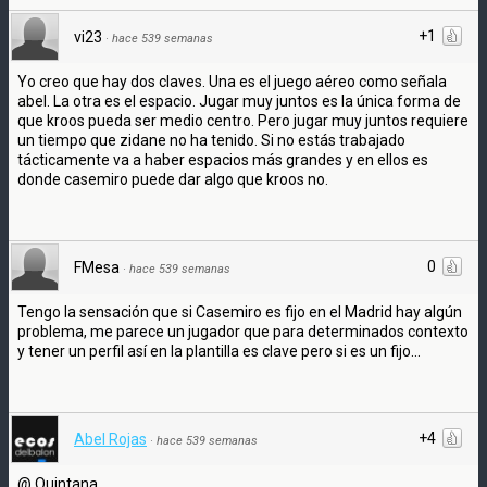
+1
vi23
·
hace 539 semanas
Yo creo que hay dos claves. Una es el juego aéreo como señala
abel. La otra es el espacio. Jugar muy juntos es la única forma de
que kroos pueda ser medio centro. Pero jugar muy juntos requiere
un tiempo que zidane no ha tenido. Si no estás trabajado
tácticamente va a haber espacios más grandes y en ellos es
donde casemiro puede dar algo que kroos no.
0
FMesa
·
hace 539 semanas
Tengo la sensación que si Casemiro es fijo en el Madrid hay algún
problema, me parece un jugador que para determinados contexto
y tener un perfil así en la plantilla es clave pero si es un fijo...
+4
Abel Rojas
·
hace 539 semanas
@ Quintana