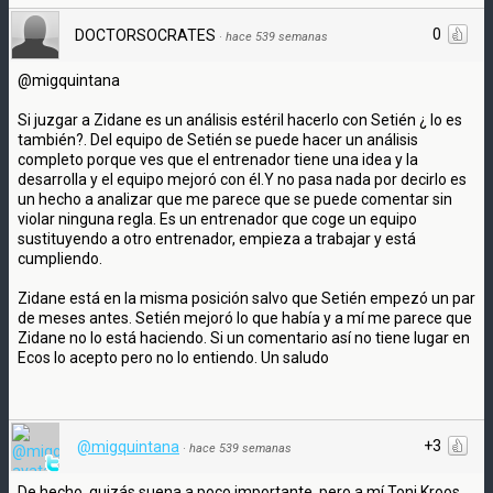
0
DOCTORSOCRATES
·
hace 539 semanas
@migquintana
Si juzgar a Zidane es un análisis estéril hacerlo con Setién ¿ lo es
también?. Del equipo de Setién se puede hacer un análisis
completo porque ves que el entrenador tiene una idea y la
desarrolla y el equipo mejoró con él.Y no pasa nada por decirlo es
un hecho a analizar que me parece que se puede comentar sin
violar ninguna regla. Es un entrenador que coge un equipo
sustituyendo a otro entrenador, empieza a trabajar y está
cumpliendo.
Zidane está en la misma posición salvo que Setién empezó un par
de meses antes. Setién mejoró lo que había y a mí me parece que
Zidane no lo está haciendo. Si un comentario así no tiene lugar en
Ecos lo acepto pero no lo entiendo. Un saludo
+3
@migquintana
·
hace 539 semanas
De hecho, quizás suena a poco importante, pero a mí Toni Kroos