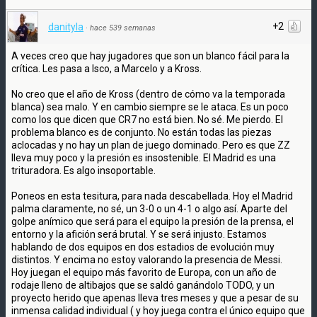
+2
danityla
·
hace 539 semanas
A veces creo que hay jugadores que son un blanco fácil para la
crítica. Les pasa a Isco, a Marcelo y a Kross.
No creo que el año de Kross (dentro de cómo va la temporada
blanca) sea malo. Y en cambio siempre se le ataca. Es un poco
como los que dicen que CR7 no está bien. No sé. Me pierdo. El
problema blanco es de conjunto. No están todas las piezas
aclocadas y no hay un plan de juego dominado. Pero es que ZZ
lleva muy poco y la presión es insostenible. El Madrid es una
trituradora. Es algo insoportable.
Poneos en esta tesitura, para nada descabellada. Hoy el Madrid
palma claramente, no sé, un 3-0 o un 4-1 o algo así. Aparte del
golpe anímico que será para el equipo la presión de la prensa, el
entorno y la afición será brutal. Y se será injusto. Estamos
hablando de dos equipos en dos estadios de evolución muy
distintos. Y encima no estoy valorando la presencia de Messi.
Hoy juegan el equipo más favorito de Europa, con un año de
rodaje lleno de altibajos que se saldó ganándolo TODO, y un
proyecto herido que apenas lleva tres meses y que a pesar de su
inmensa calidad individual ( y hoy juega contra el único equipo que