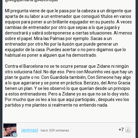
MI pregunta viene de que le pasa por la cabeza a un dirigente que
aparta de su labor a un entrenador que consiguió títulos en varios
equipos para poner a un brillante exjugador en su puesto. A veces
cambias de entrenador por otro que sepas a lo que jugará y
demostrará y sabrá sobreponerse a ciertas situaciones. Al menos
sobre el papel. Mira las Palmas por ejemplo. Sacas a un
entrenador por otro.No por la ilusión que puede generar un
exjugador de la casa. Puedes acertar o no pero digamos que lo
habitual es poner a alguien que ha demostrado.
Contra el Barcelona no se te ocurre pensar que Zidane ni ningún
otro soluciona fácil. No dije eso. Pero con Mourinho ves que hay un
plan te guste o no. Con Guardiola también, Con Simeone hay algo
a lo que agarrarse y se pone en práctica. Berizzo, del Amo Gracia
tienen un plan. Y se les observó lo que querían desde un principio
a estos entrenadores. Pero a Zidane yo es que no se lo doy visto.
Por mucho que os leo a los que aquí participáis , después veo los
partidos y me planteo si realmente no entiendo nada.
+7
javimgol
·
hace 539 semanas