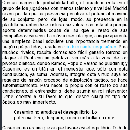
Con un margen de probabilidad alto, el brasileño está en el
grupo de los jugadores con menos talento y nivel del Madrid,
razón por la que su presencia penaliza el potencial máximo
de su conjunto, pero, de igual modo, su presencia en la
plantilla se entiende e incluso se valora con nota alta porque
aporta determinadas cosas de las que el resto de sus
compañeros carecen. La más inmediata, que, aunque aparente
una simpleza banal adquiere una importancia tremenda en
según qué partidos, reside en
su dominante juego aéreo
. Para
muchos rivales, resulta demasiado fácil ganarle terreno en
ataque al Real con un pelotazo sin más a la zona de los
pivotes blancos, donde Ramos, Pepe o Varane no puedan ir, y
Casemiro es un titán en el menester que, sólo con esta
contribución, ya suma. Además, integrar esta virtud suya no
requiere de ningún proceso de adaptación táctico, se hace
automáticamente. Para hacer lo propio con el resto de sus
condiciones, el entrenador sí debe asumir un rol interventor.
Debe orientar a su favor lo que, desde cualquier tipo de
óptica, es muy imperfecto.
Casemiro no erradica el desequilibrio. Lo
potencia. Pero, después, conseguir brillar en este.
Casemiro no es una pieza que favorezca el equilibrio. Todo lo