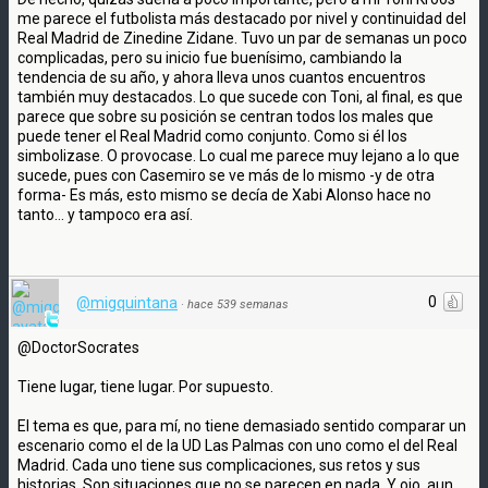
me parece el futbolista más destacado por nivel y continuidad del
Real Madrid de Zinedine Zidane. Tuvo un par de semanas un poco
complicadas, pero su inicio fue buenísimo, cambiando la
tendencia de su año, y ahora lleva unos cuantos encuentros
también muy destacados. Lo que sucede con Toni, al final, es que
parece que sobre su posición se centran todos los males que
puede tener el Real Madrid como conjunto. Como si él los
simbolizase. O provocase. Lo cual me parece muy lejano a lo que
sucede, pues con Casemiro se ve más de lo mismo -y de otra
forma- Es más, esto mismo se decía de Xabi Alonso hace no
tanto... y tampoco era así.
0
@migquintana
·
hace 539 semanas
@DoctorSocrates
Tiene lugar, tiene lugar. Por supuesto.
El tema es que, para mí, no tiene demasiado sentido comparar un
escenario como el de la UD Las Palmas con uno como el del Real
Madrid. Cada uno tiene sus complicaciones, sus retos y sus
historias. Son situaciones que no se parecen en nada. Y ojo, aun