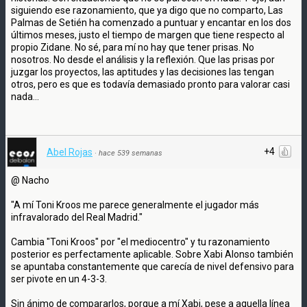
siguiendo ese razonamiento, que ya digo que no comparto, Las
Palmas de Setién ha comenzado a puntuar y encantar en los dos
últimos meses, justo el tiempo de margen que tiene respecto al
propio Zidane. No sé, para mí no hay que tener prisas. No
nosotros. No desde el análisis y la reflexión. Que las prisas por
juzgar los proyectos, las aptitudes y las decisiones las tengan
otros, pero es que es todavía demasiado pronto para valorar casi
nada...
+4
Abel Rojas
·
hace 539 semanas
@ Nacho
"A mí Toni Kroos me parece generalmente el jugador más
infravalorado del Real Madrid."
Cambia "Toni Kroos" por "el mediocentro" y tu razonamiento
posterior es perfectamente aplicable. Sobre Xabi Alonso también
se apuntaba constantemente que carecía de nivel defensivo para
ser pivote en un 4-3-3.
Sin ánimo de compararlos, porque a mí Xabi, pese a aquella línea