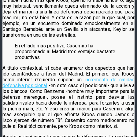
lo hace mucho más que Kroos, que no lo hace nunca- o, algo
muy habitual, sencillamente queda eliminado de la acción y
deja el marrón a una línea defensiva desamparada que, para
más inri, no está bien. Y esta es la razón por la que cual, por
ejemplo, en un encuentro dominado emocionalmente en el
Santiago Bernabéu ante un Sevilla sin atacantes, Keylor se
transforma en una de las estrellas.
En el lado más positivo, Casemiro ha
proporcionado al Madrid tres ventajas bastante
productivas.
A título contextual, sí cabe enumerar dos aspectos que han
ido asentándose a favor del Madrid. El primero, que Kroos
como interior izquierdo supone un
incremento de calidad
defensiva posicional
-en este caso sí posicional- que alivia a
los blancos. Como Benzema -hombre muy importante para la
defensa merengue-, posee el instinto para desviar las
salidas rivales hacia donde le interesa, para forzarles a usar
la pierna mala, etc. Y eso crea un marco para Casemiro algo
más asequible que el que afronta Kroos cuando James o
Isco ejercen de número “8”. Casemiro como mediocentro no
pule al Real tácticamente, pero Kroos como interior, sí.
Aparte, y aquí viene lo que marca la diferencia y lo que hace