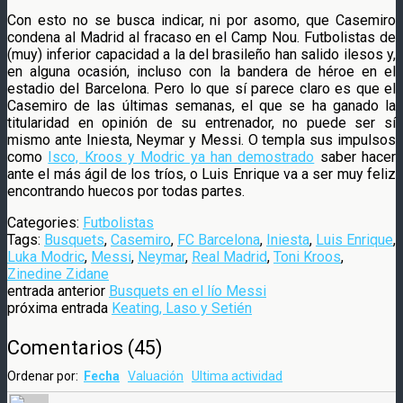
Con esto no se busca indicar, ni por asomo, que Casemiro
condena al Madrid al fracaso en el Camp Nou. Futbolistas de
(muy) inferior capacidad a la del brasileño han salido ilesos y,
en alguna ocasión, incluso con la bandera de héroe en el
estadio del Barcelona. Pero lo que sí parece claro es que el
Casemiro de las últimas semanas, el que se ha ganado la
titularidad en opinión de su entrenador, no puede ser sí
mismo ante Iniesta, Neymar y Messi. O templa sus impulsos
como
Isco, Kroos y Modric ya han demostrado
saber hacer
ante el más ágil de los tríos, o Luis Enrique va a ser muy feliz
encontrando huecos por todas partes.
Categories:
Futbolistas
Tags:
Busquets
,
Casemiro
,
FC Barcelona
,
Iniesta
,
Luis Enrique
,
Luka Modric
,
Messi
,
Neymar
,
Real Madrid
,
Toni Kroos
,
Zinedine Zidane
entrada anterior
Busquets en el lío Messi
próxima entrada
Keating, Laso y Setién
Comentarios
(
45
)
Ordenar por:
Fecha
Valuación
Ultima actividad