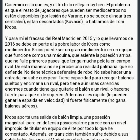
Casemiro es lo que es, y el texto lo refleja muy bien. El problema
es que el resto de jugadores que pueden ser mediocentros no
están disponibles (por lesión de Varane, no se puede alinear tres
centrales), están descartados (Kovacic)...o hablamos de Toni
Kroos.
Y para mí el fracaso del Real Madrid en 2015 y lo que llevamos de
2016 se debe en parte a la pobre labor de Kroos como
mediocentro. Kroos puede ser un gran mediocentro en un equipo
que funcione como una máquina, que asiente la posesión arriba,
que no falle primeros pases, que tenga mucha pelota en campo
rival. De esta manera no se percibe una realidad palmaria: que no
defiende. No tiene técnica defensiva de robo. No sabe hacer una
entrada, no sabe cuerpear. Tiene capacidad para recoger balones
sueltos y encimar a un rival, pero tiene aún unas carencias
enormes cuando tiene que quitarle el balón a un rival, o hacerse
fuerte para que no le superen. Además ni es rápido (le pueden
ganar la espalda en velocidad) ni fuerte físicamente (no gana
balones aéreos).
Kroos aporta una salida de balón limpia, una posesión
magistral...pero en defensa posicional me parece con un nivel
impropio de titular en equipo de élite por todo lo que he
comentado. Además, en transición también sufre debido a sus
debilidades físicas si el Madrid no roba la pelota arriba.