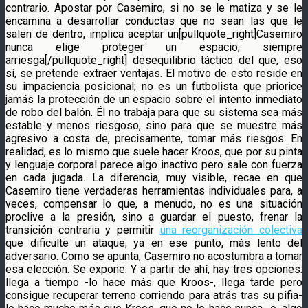
contrario. Apostar por Casemiro, si no se le matiza y se le
encamina a desarrollar conductas que no sean las que le
salen de dentro, implica aceptar un[pullquote_right]Casemiro
nunca elige proteger un espacio; siempre
arriesga[/pullquote_right] desequilibrio táctico del que, eso
sí, se pretende extraer ventajas. El motivo de esto reside en
su impaciencia posicional; no es un futbolista que priorice
jamás la protección de un espacio sobre el intento inmediato
de robo del balón. Él no trabaja para que su sistema sea más
estable y menos riesgoso, sino para que se muestre más
agresivo a costa de, precisamente, tomar más riesgos. En
realidad, es lo mismo que suele hacer Kroos, que por su pinta
y lenguaje corporal parece algo inactivo pero sale con fuerza
en cada jugada. La diferencia, muy visible, recae en que
Casemiro tiene verdaderas herramientas individuales para, a
veces, compensar lo que, a menudo, no es una situación
proclive a la presión, sino a guardar el puesto, frenar la
transición contraria y permitir
una reorganización colectiva
que dificulte un ataque, ya en ese punto, más lento del
adversario. Como se apunta, Casemiro no acostumbra a tomar
esa elección. Se expone. Y a partir de ahí, hay tres opciones:
llega a tiempo -lo hace más que Kroos-, llega tarde pero
consigue recuperar terreno corriendo para atrás tras su pifia-