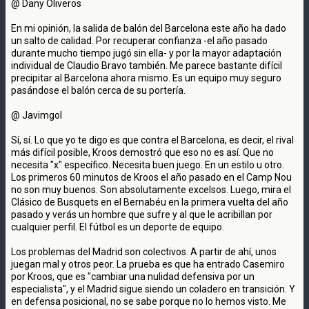
@ Dany Oliveros
En mi opinión, la salida de balón del Barcelona este año ha dado
un salto de calidad. Por recuperar confianza -el año pasado
durante mucho tiempo jugó sin ella- y por la mayor adaptación
individual de Claudio Bravo también. Me parece bastante difícil
precipitar al Barcelona ahora mismo. Es un equipo muy seguro
pasándose el balón cerca de su portería.
@ Javimgol
Sí, sí. Lo que yo te digo es que contra el Barcelona, es decir, el rival
más difícil posible, Kroos demostró que eso no es así. Que no
necesita "x" específico. Necesita buen juego. En un estilo u otro.
Los primeros 60 minutos de Kroos el año pasado en el Camp Nou
no son muy buenos. Son absolutamente excelsos. Luego, mira el
Clásico de Busquets en el Bernabéu en la primera vuelta del año
pasado y verás un hombre que sufre y al que le acribillan por
cualquier perfil. El fútbol es un deporte de equipo.
Los problemas del Madrid son colectivos. A partir de ahí, unos
juegan mal y otros peor. La prueba es que ha entrado Casemiro
por Kroos, que es "cambiar una nulidad defensiva por un
especialista", y el Madrid sigue siendo un coladero en transición. Y
en defensa posicional, no se sabe porque no lo hemos visto. Me