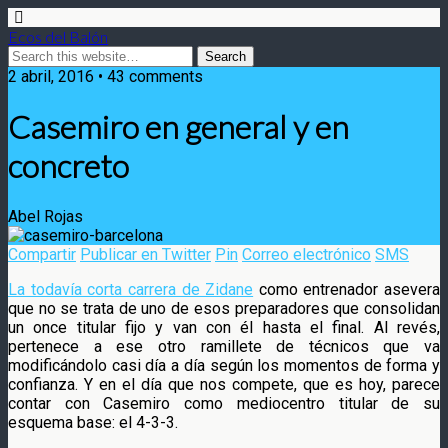
Ecos del Balón
2 abril, 2016 • 43 comments
Casemiro en general y en
concreto
Abel Rojas
Compartir
Publicar en Twitter
Pin
Correo electrónico
SMS
La todavía corta carrera de Zidane
como entrenador asevera
que no se trata de uno de esos preparadores que consolidan
un once titular fijo y van con él hasta el final. Al revés,
pertenece a ese otro ramillete de técnicos que va
modificándolo
casi día a día según los momentos de forma y
confianza. Y en el día que nos compete, que es hoy, parece
contar con Casemiro como mediocentro titular de su
esquema base: el 4-3-3.