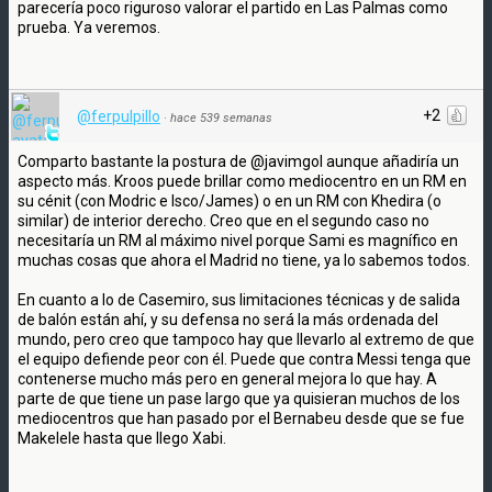
parecería poco riguroso valorar el partido en Las Palmas como
prueba. Ya veremos.
+2
@ferpulpillo
·
hace 539 semanas
Comparto bastante la postura de @javimgol aunque añadiría un
aspecto más. Kroos puede brillar como mediocentro en un RM en
su cénit (con Modric e Isco/James) o en un RM con Khedira (o
similar) de interior derecho. Creo que en el segundo caso no
necesitaría un RM al máximo nivel porque Sami es magnífico en
muchas cosas que ahora el Madrid no tiene, ya lo sabemos todos.
En cuanto a lo de Casemiro, sus limitaciones técnicas y de salida
de balón están ahí, y su defensa no será la más ordenada del
mundo, pero creo que tampoco hay que llevarlo al extremo de que
el equipo defiende peor con él. Puede que contra Messi tenga que
contenerse mucho más pero en general mejora lo que hay. A
parte de que tiene un pase largo que ya quisieran muchos de los
mediocentros que han pasado por el Bernabeu desde que se fue
Makelele hasta que llego Xabi.