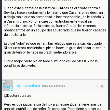
Luego está el tema de la estética. Si Kroos es el pivote contra el
Sevilla y hace exactamente lo mismo que Casemiro -es decir, un
trabajo malo que no compensó lo incompensable-, se le señala. Y
a Casemiro, no. Por una cuestión estrictamente visual sin
influencia práctica. En la práctica, fueron/serían los mismos:
mediocentros en un equipo desequilibrado que no fueron capaces
de equilibrarlo.
Eso del "robo" es que es tan, tan relativo que está casi disociado.
Ni ser un crack metiendo el pie de hace un gran defensor, ni ser un
gran defensor te hace un crack metiendo el pie.
El que mejor mete pie en todo el mundo es Leo Messi. Y no lo
pondría yo de pivote.
0
@migquintana
·
hace 539 semanas
@DoctorSocrates
Pero es que juzgar a día de hoy a Zinedine Zidane tiene más de
análisis estéril que de reflexión con poso. Poco tiene que ver su