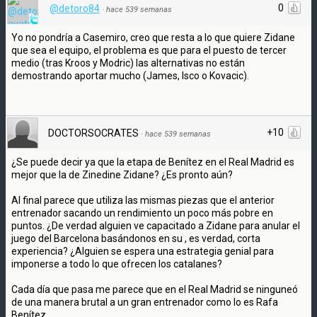
0
@detoro84
·
hace 539 semanas
Yo no pondría a Casemiro, creo que resta a lo que quiere Zidane
que sea el equipo, el problema es que para el puesto de tercer
medio (tras Kroos y Modric) las alternativas no están
demostrando aportar mucho (James, Isco o Kovacic).
+10
DOCTORSOCRATES
·
hace 539 semanas
¿Se puede decir ya que la etapa de Benítez en el Real Madrid es
mejor que la de Zinedine Zidane? ¿Es pronto aún?
Al final parece que utiliza las mismas piezas que el anterior
entrenador sacando un rendimiento un poco más pobre en
puntos. ¿De verdad alguien ve capacitado a Zidane para anular el
juego del Barcelona basándonos en su , es verdad, corta
experiencia? ¿Alguien se espera una estrategia genial para
imponerse a todo lo que ofrecen los catalanes?
Cada día que pasa me parece que en el Real Madrid se ninguneó
de una manera brutal a un gran entrenador como lo es Rafa
Benítez