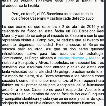
dosis de criterio. Casemiro sabe jugar al fútbol si su
alrededor se lo facilita.
Pero, en teoría, el FC Barcelona anula casi todo lo
que ofrece Casemiro y castiga cada defecto suyo.
Lo que ocurre es que estamos a 2 de abril de 2016 y el
calendario ha fijado en esta fecha un FC Barcelona-Real
Madrid, y cuando se coteja el impacto de Casemiro con lo que
representa visitar el Camp Nou, se deduce que el invento no
promete, digamos, idoneidad. Para empezar, el Barça no
buscará salir en largo, así que su don aéreo quedará
infrautilizado salvo para las acciones de estrategia.
Continuando, el Barça alineará a
Iniesta, Neymar y Messi
, e
incluso a Busquets y Alves, futbolistas, en especial los tres
primeros, que esquivan cada entrada y salen de estas con
tanta velocidad como claridad. Un peligro prácticamente letal.
Y a modo de cierre, si el Barça arrincona a los blancos como
sucederá, como mínimo, por momentos, el Real requerirá una
fluidez en su primer pase para escaparse de la fulminante
presión a la que Casemiro no podrá responder. Apuntaría a
convertirse en un destino de acoso fácil de los que Busquets
y compañía identifican y subrayan en un abrir y cerrar de ojos;
rebajando así el posible número de transiciones blancas.