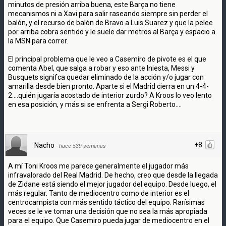
minutos de presión arriba buena, este Barça no tiene
mecanismos ni a Xavi para salir raseando siempre sin perder el
balón, y el recurso de balón de Bravo a Luis Suarez y que la pelee
por arriba cobra sentido y le suele dar metros al Barça y espacio a
la MSN para correr.
El principal problema que le veo a Casemiro de pivote es el que
comenta Abel, que salga a robar y eso ante Iniesta, Messi y
Busquets signifca quedar eliminado de la acción y/o jugar con
amarilla desde bien pronto. Aparte si el Madrid cierra en un 4-4-
2....quién jugaría acostado de interior zurdo? A Kroos lo veo lento
en esa posición, y más si se enfrenta a Sergi Roberto....
+8
Nacho
·
hace 539 semanas
A mí Toni Kroos me parece generalmente el jugador más
infravalorado del Real Madrid. De hecho, creo que desde la llegada
de Zidane está siendo el mejor jugador del equipo. Desde luego, el
más regular. Tanto de mediocentro como de interior es el
centrocampista con más sentido táctico del equipo. Rarísimas
veces se le ve tomar una decisión que no sea la más apropiada
para el equipo. Que Casemiro pueda jugar de mediocentro en el