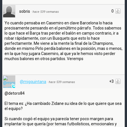
0
sobris
·
hace 539 semanas
Yo cuando pensaba en Casemiro en clave Barcelona lo hacia
precisamente pensando en el penúltimo párrafo. Todos sabemos
lo que hace el Barça tras perder el balón en campo contrario, ir a
robar rápidamente, con un Busquets que esto lo hace
perfectamente. Me viene a la mente la final de la Champions,
donde en mismo Pirlo perdía balones en la posición, mas o menos,
en la que hoy jugara Casemiro, al que ya le hemos visto perder
muchos balones en otros partidos. Veremps
+3
@migquintana
·
hace 539 semanas
@detoro84
El tema es: ¿Ha cambiado Zidane su idea de lo que quiere que sea
el equipo?
Si cuando cogió el equipo ya parecía tener poco margen para
implantar lo que quería (por temas futbolísticos, emocionales y