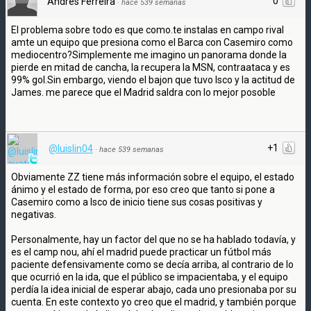
0
Andrés Ferreira
·
hace 539 semanas
El problema sobre todo es que como.te instalas en campo rival
amte un equipo que presiona como el Barca con Casemiro como
mediocentro?Simplemente me imagino un panorama donde la
pierde en mitad de cancha, la recupera la MSN, contraataca y es
99% gol.Sin embargo, viendo el bajon que tuvo Isco y la actitud de
James. me parece que el Madrid saldra con lo mejor posoble
+1
@luislin04
·
hace 539 semanas
Obviamente ZZ tiene más información sobre el equipo, el estado
ánimo y el estado de forma, por eso creo que tanto si pone a
Casemiro como a Isco de inicio tiene sus cosas positivas y
negativas.
Personalmente, hay un factor del que no se ha hablado todavía, y
es el camp nou, ahí el madrid puede practicar un fútbol más
paciente defensivamente como se decía arriba, al contrario de lo
que ocurrió en la ida, que el público se impacientaba, y el equipo
perdía la idea inicial de esperar abajo, cada uno presionaba por su
cuenta. En este contexto yo creo que el madrid, y también porque