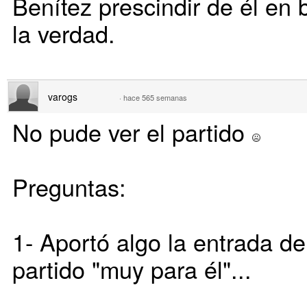
Benítez prescindir de él en
la verdad.
varogs
·
hace 565 semanas
No pude ver el partido
Preguntas:
1- Aportó algo la entrada d
partido "muy para él"...