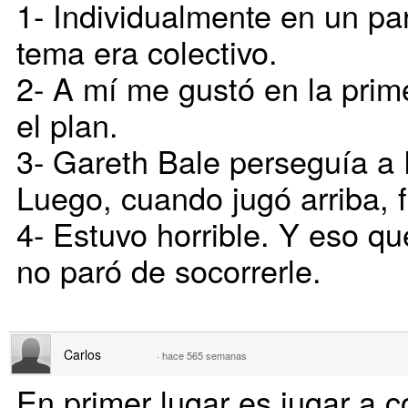
1- Individualmente en un pa
tema era colectivo.
2- A mí me gustó en la prim
el plan.
3- Gareth Bale perseguía a Fi
Luego, cuando jugó arriba, 
4- Estuvo horrible. Y eso q
no paró de socorrerle.
Carlos
·
hace 565 semanas
En primer lugar es jugar a co