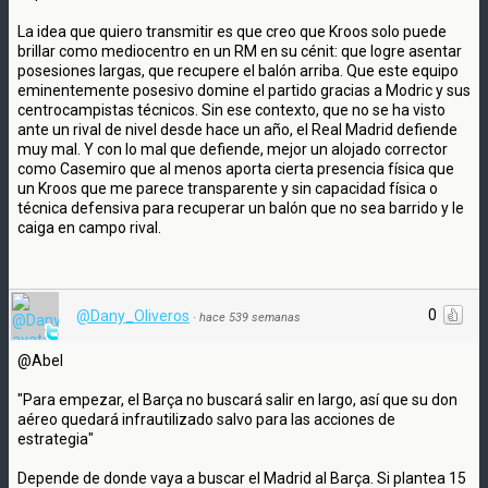
La idea que quiero transmitir es que creo que Kroos solo puede
brillar como mediocentro en un RM en su cénit: que logre asentar
posesiones largas, que recupere el balón arriba. Que este equipo
eminentemente posesivo domine el partido gracias a Modric y sus
centrocampistas técnicos. Sin ese contexto, que no se ha visto
ante un rival de nivel desde hace un año, el Real Madrid defiende
muy mal. Y con lo mal que defiende, mejor un alojado corrector
como Casemiro que al menos aporta cierta presencia física que
un Kroos que me parece transparente y sin capacidad física o
técnica defensiva para recuperar un balón que no sea barrido y le
caiga en campo rival.
0
@Dany_Oliveros
·
hace 539 semanas
@Abel
"Para empezar, el Barça no buscará salir en largo, así que su don
aéreo quedará infrautilizado salvo para las acciones de
estrategia"
Depende de donde vaya a buscar el Madrid al Barça. Si plantea 15