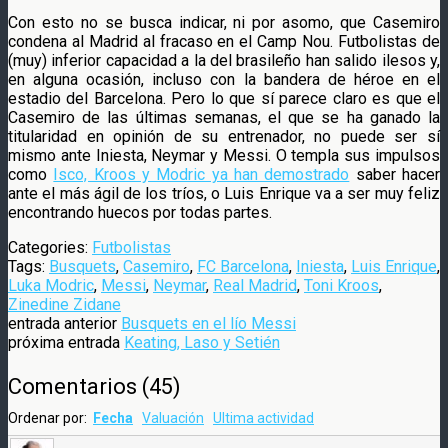
Con esto no se busca indicar, ni por asomo, que Casemiro
condena al Madrid al fracaso en el Camp Nou. Futbolistas de
(muy) inferior capacidad a la del brasileño han salido ilesos y,
en alguna ocasión, incluso con la bandera de héroe en el
estadio del Barcelona. Pero lo que sí parece claro es que el
Casemiro de las últimas semanas, el que se ha ganado la
titularidad en opinión de su entrenador, no puede ser sí
mismo ante Iniesta, Neymar y Messi. O templa sus impulsos
como
Isco, Kroos y Modric ya han demostrado
saber hacer
ante el más ágil de los tríos, o Luis Enrique va a ser muy feliz
encontrando huecos por todas partes.
Categories:
Futbolistas
Tags:
Busquets
,
Casemiro
,
FC Barcelona
,
Iniesta
,
Luis Enrique
,
Luka Modric
,
Messi
,
Neymar
,
Real Madrid
,
Toni Kroos
,
Zinedine Zidane
entrada anterior
Busquets en el lío Messi
próxima entrada
Keating, Laso y Setién
Comentarios
(
45
)
Ordenar por:
Fecha
Valuación
Ultima actividad