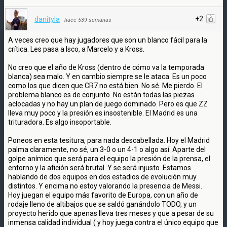
+2
danityla
·
hace 539 semanas
A veces creo que hay jugadores que son un blanco fácil para la
crítica. Les pasa a Isco, a Marcelo y a Kross.
No creo que el año de Kross (dentro de cómo va la temporada
blanca) sea malo. Y en cambio siempre se le ataca. Es un poco
como los que dicen que CR7 no está bien. No sé. Me pierdo. El
problema blanco es de conjunto. No están todas las piezas
aclocadas y no hay un plan de juego dominado. Pero es que ZZ
lleva muy poco y la presión es insostenible. El Madrid es una
trituradora. Es algo insoportable.
Poneos en esta tesitura, para nada descabellada. Hoy el Madrid
palma claramente, no sé, un 3-0 o un 4-1 o algo así. Aparte del
golpe anímico que será para el equipo la presión de la prensa, el
entorno y la afición será brutal. Y se será injusto. Estamos
hablando de dos equipos en dos estadios de evolución muy
distintos. Y encima no estoy valorando la presencia de Messi.
Hoy juegan el equipo más favorito de Europa, con un año de
rodaje lleno de altibajos que se saldó ganándolo TODO, y un
proyecto herido que apenas lleva tres meses y que a pesar de su
inmensa calidad individual ( y hoy juega contra el único equipo que