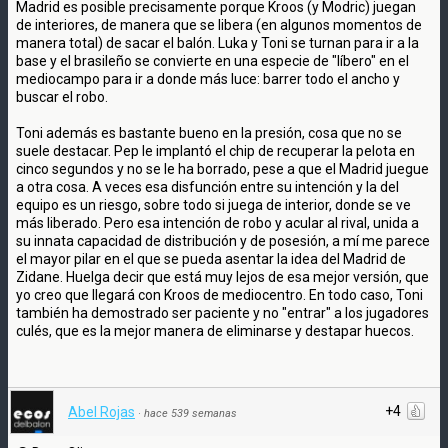
Madrid es posible precisamente porque Kroos (y Modric) juegan
de interiores, de manera que se libera (en algunos momentos de
manera total) de sacar el balón. Luka y Toni se turnan para ir a la
base y el brasileño se convierte en una especie de "líbero" en el
mediocampo para ir a donde más luce: barrer todo el ancho y
buscar el robo.
Toni además es bastante bueno en la presión, cosa que no se
suele destacar. Pep le implantó el chip de recuperar la pelota en
cinco segundos y no se le ha borrado, pese a que el Madrid juegue
a otra cosa. A veces esa disfunción entre su intención y la del
equipo es un riesgo, sobre todo si juega de interior, donde se ve
más liberado. Pero esa intención de robo y acular al rival, unida a
su innata capacidad de distribución y de posesión, a mí me parece
el mayor pilar en el que se pueda asentar la idea del Madrid de
Zidane. Huelga decir que está muy lejos de esa mejor versión, que
yo creo que llegará con Kroos de mediocentro. En todo caso, Toni
también ha demostrado ser paciente y no "entrar" a los jugadores
culés, que es la mejor manera de eliminarse y destapar huecos.
+4
Abel Rojas
·
hace 539 semanas