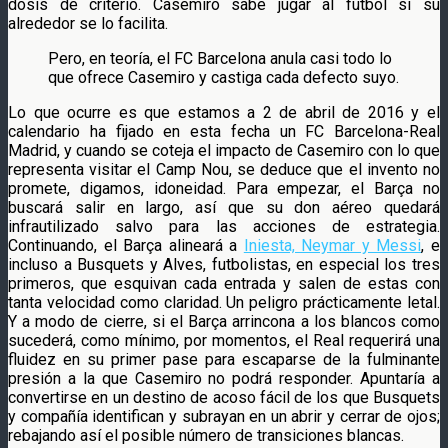
dosis de criterio. Casemiro sabe jugar al fútbol si su
alrededor se lo facilita.
Pero, en teoría, el FC Barcelona anula casi todo lo
que ofrece Casemiro y castiga cada defecto suyo.
Lo que ocurre es que estamos a 2 de abril de 2016 y el
calendario ha fijado en esta fecha un FC Barcelona-Real
Madrid, y cuando se coteja el impacto de Casemiro con lo que
representa visitar el Camp Nou, se deduce que el invento no
promete, digamos, idoneidad. Para empezar, el Barça no
buscará salir en largo, así que su don aéreo quedará
infrautilizado salvo para las acciones de estrategia.
Continuando, el Barça alineará a
Iniesta, Neymar y Messi
, e
incluso a Busquets y Alves, futbolistas, en especial los tres
primeros, que esquivan cada entrada y salen de estas con
tanta velocidad como claridad. Un peligro prácticamente letal.
Y a modo de cierre, si el Barça arrincona a los blancos como
sucederá, como mínimo, por momentos, el Real requerirá una
fluidez en su primer pase para escaparse de la fulminante
presión a la que Casemiro no podrá responder. Apuntaría a
convertirse en un destino de acoso fácil de los que Busquets
y compañía identifican y subrayan en un abrir y cerrar de ojos;
rebajando así el posible número de transiciones blancas.