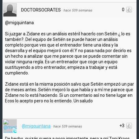
0
DOCTORSOCRATES
·
hace 539 semanas
@migquintana
Si juzgar a Zidane es un análisis estéril hacerlo con Setién ¿ lo es
también?. Del equipo de Setién se puede hacer un análisis
completo porque ves que el entrenador tiene una idea y la
desarrolla y el equipo mejoró con él.Y no pasa nada por decirlo es
un hecho a analizar que me parece que se puede comentar sin
violar ninguna regla. Es un entrenador que coge un equipo
sustituyendo a otro entrenador, empieza a trabajar y está
cumpliendo.
Zidane está en la misma posición salvo que Setién empezó un par
de meses antes. Setién mejoró lo que había y a mí me parece que
Zidane no lo está haciendo. Si un comentario así no tiene lugar en
Ecos lo acepto pero no lo entiendo. Un saludo
+3
@migquintana
·
hace 539 semanas
De hecho, quizás suena a poco importante, pero a mí Toni Kroos