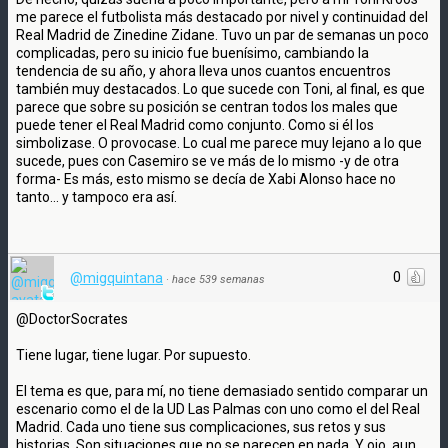
me parece el futbolista más destacado por nivel y continuidad del
Real Madrid de Zinedine Zidane. Tuvo un par de semanas un poco
complicadas, pero su inicio fue buenísimo, cambiando la
tendencia de su año, y ahora lleva unos cuantos encuentros
también muy destacados. Lo que sucede con Toni, al final, es que
parece que sobre su posición se centran todos los males que
puede tener el Real Madrid como conjunto. Como si él los
simbolizase. O provocase. Lo cual me parece muy lejano a lo que
sucede, pues con Casemiro se ve más de lo mismo -y de otra
forma- Es más, esto mismo se decía de Xabi Alonso hace no
tanto... y tampoco era así.
0
@migquintana
·
hace 539 semanas
@DoctorSocrates
Tiene lugar, tiene lugar. Por supuesto.
El tema es que, para mí, no tiene demasiado sentido comparar un
escenario como el de la UD Las Palmas con uno como el del Real
Madrid. Cada uno tiene sus complicaciones, sus retos y sus
historias. Son situaciones que no se parecen en nada. Y ojo, aun