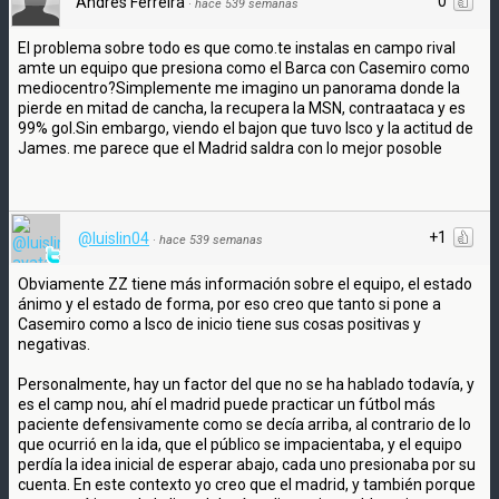
0
Andrés Ferreira
·
hace 539 semanas
El problema sobre todo es que como.te instalas en campo rival
amte un equipo que presiona como el Barca con Casemiro como
mediocentro?Simplemente me imagino un panorama donde la
pierde en mitad de cancha, la recupera la MSN, contraataca y es
99% gol.Sin embargo, viendo el bajon que tuvo Isco y la actitud de
James. me parece que el Madrid saldra con lo mejor posoble
+1
@luislin04
·
hace 539 semanas
Obviamente ZZ tiene más información sobre el equipo, el estado
ánimo y el estado de forma, por eso creo que tanto si pone a
Casemiro como a Isco de inicio tiene sus cosas positivas y
negativas.
Personalmente, hay un factor del que no se ha hablado todavía, y
es el camp nou, ahí el madrid puede practicar un fútbol más
paciente defensivamente como se decía arriba, al contrario de lo
que ocurrió en la ida, que el público se impacientaba, y el equipo
perdía la idea inicial de esperar abajo, cada uno presionaba por su
cuenta. En este contexto yo creo que el madrid, y también porque