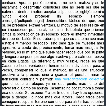
contrario. Apostar por Casemiro, si no se le matiza y se le
encamina a desarrollar conductas que no sean las que le
salen de dentro, implica aceptar un[pullquote_right]Casemiro
nunca elige proteger un espacio; siempre
arriesga[/pullquote_right] desequilibrio táctico del que, eso
sí, se pretende extraer ventajas. El motivo de esto reside en
su impaciencia posicional; no es un futbolista que priorice
jamás la protección de un espacio sobre el intento inmediato
de robo del balón. Él no trabaja para que su sistema sea más
estable y menos riesgoso, sino para que se muestre más
agresivo a costa de, precisamente, tomar más riesgos. En
realidad, es lo mismo que suele hacer Kroos, que por su pinta
y lenguaje corporal parece algo inactivo pero sale con fuerza
en cada jugada. La diferencia, muy visible, recae en que
Casemiro tiene verdaderas herramientas individuales para, a
veces, compensar lo que, a menudo, no es una situación
proclive a la presión, sino a guardar el puesto, frenar la
transición contraria y permitir
una reorganización colectiva
que dificulte un ataque, ya en ese punto, más lento del
adversario. Como se apunta, Casemiro no acostumbra a tomar
esa elección. Se expone. Y a partir de ahí, hay tres opciones:
llega a tiempo -lo hace más que Kroos-, llega tarde pero
consigue recuperar terreno corriendo para atrás tras su pifia-