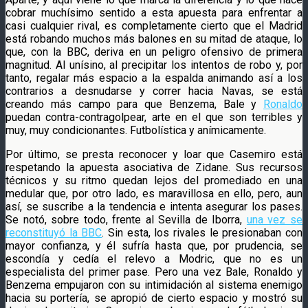
cobrar muchísimo sentido a esta apuesta para enfrentar a
casi cualquier rival, es completamente cierto que el Madrid
está robando muchos más balones en su mitad de ataque, lo
que, con la BBC, deriva en un peligro ofensivo de primera
magnitud. Al unísino, al precipitar los intentos de robo y, por
tanto, regalar más espacio a la espalda animando así a los
contrarios a desnudarse y correr hacia Navas, se está
creando más campo para que Benzema, Bale y
Ronaldo
puedan contra-contragolpear, arte en el que son terribles y
muy, muy condicionantes. Futbolística y anímicamente.
Por último, se presta reconocer y loar que Casemiro está
respetando la apuesta asociativa de Zidane. Sus recursos
técnicos y su ritmo quedan lejos del promediado en una
medular que, por otro lado, es maravillosa en ello, pero, aun
así, se suscribe a la tendencia e intenta asegurar los pases.
Se notó, sobre todo, frente al Sevilla de Iborra,
una vez se
reconstituyó la BBC
. Sin esta, los rivales le presionaban con
mayor confianza, y él sufría hasta que, por prudencia, se
escondía y cedía el relevo a Modric, que no es un
especialista del primer pase. Pero una vez Bale, Ronaldo y
Benzema empujaron con su intimidación al sistema enemigo
hacia su portería, se apropió de cierto espacio y mostró su