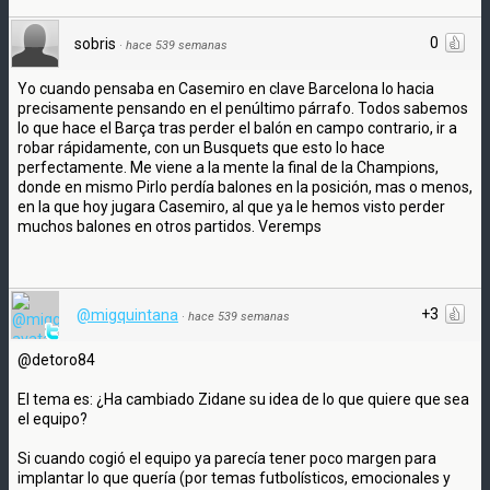
0
sobris
·
hace 539 semanas
Yo cuando pensaba en Casemiro en clave Barcelona lo hacia
precisamente pensando en el penúltimo párrafo. Todos sabemos
lo que hace el Barça tras perder el balón en campo contrario, ir a
robar rápidamente, con un Busquets que esto lo hace
perfectamente. Me viene a la mente la final de la Champions,
donde en mismo Pirlo perdía balones en la posición, mas o menos,
en la que hoy jugara Casemiro, al que ya le hemos visto perder
muchos balones en otros partidos. Veremps
+3
@migquintana
·
hace 539 semanas
@detoro84
El tema es: ¿Ha cambiado Zidane su idea de lo que quiere que sea
el equipo?
Si cuando cogió el equipo ya parecía tener poco margen para
implantar lo que quería (por temas futbolísticos, emocionales y