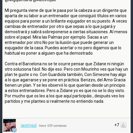
MI pregunta viene de que le pasa por la cabeza a un dirigente que
aparta de su labor a un entrenador que consiguió títulos en varios
equipos para poner a un brillante exjugador en su puesto. A veces
cambias de entrenador por otro que sepas a lo que jugará y
demostrará y sabrá sobreponerse a ciertas situaciones. Al menos
sobre el papel. Mira las Palmas por ejemplo. Sacas a un
entrenador por otro.No por la ilusión que puede generar un
exjugador de la casa. Puedes acertar o no pero digamos que lo
habitual es poner a alguien que ha demostrado.
Contra el Barcelona no se te ocurre pensar que Zidane ni ningún
otro soluciona fácil. No dije eso. Pero con Mourinho ves que hay un
plan te guste o no. Con Guardiola también, Con Simeone hay algo
a lo que agarrarse y se pone en práctica. Berizzo, del Amo Gracia
tienen un plan. Y se les observó lo que querían desde un principio
a estos entrenadores. Pero a Zidane yo es que no se lo doy visto.
Por mucho que os leo a los que aquí participáis , después veo los
partidos y me planteo si realmente no entiendo nada.
+7
javimgol
·
hace 539 semanas