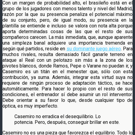
Con un margen de probabilidad alto, el brasileño está en el
grupo de los jugadores con menos talento y nivel del Madrid,
razón por la que su presencia penaliza el potencial máximo
de su conjunto, pero, de igual modo, su presencia en la
plantilla se entiende e incluso se valora con nota alta porque
aporta determinadas cosas de las que el resto de sus
compañeros carecen. La más inmediata, que, aunque aparente
una simpleza banal adquiere una importancia tremenda en
según qué partidos, reside en
su dominante juego aéreo
. Para
muchos rivales, resulta demasiado fácil ganarle terreno en
ataque al Real con un pelotazo sin más a la zona de los
pivotes blancos, donde Ramos, Pepe o Varane no puedan ir, y
Casemiro es un titán en el menester que, sólo con esta
contribución, ya suma. Además, integrar esta virtud suya no
requiere de ningún proceso de adaptación táctico, se hace
automáticamente. Para hacer lo propio con el resto de sus
condiciones, el entrenador sí debe asumir un rol interventor.
Debe orientar a su favor lo que, desde cualquier tipo de
óptica, es muy imperfecto.
Casemiro no erradica el desequilibrio. Lo
potencia. Pero, después, conseguir brillar en este.
Casemiro no es una pieza que favorezca el equilibrio. Todo lo