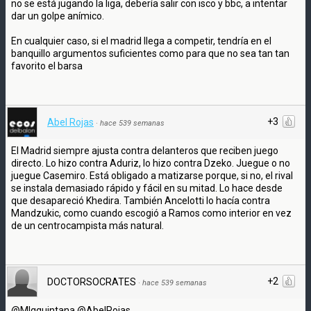
no se está jugando la liga, debería salir con isco y bbc, a intentar
dar un golpe anímico.
En cualquier caso, si el madrid llega a competir, tendría en el
banquillo argumentos suficientes como para que no sea tan tan
favorito el barsa
+3
Abel Rojas
·
hace 539 semanas
El Madrid siempre ajusta contra delanteros que reciben juego
directo. Lo hizo contra Aduriz, lo hizo contra Dzeko. Juegue o no
juegue Casemiro. Está obligado a matizarse porque, si no, el rival
se instala demasiado rápido y fácil en su mitad. Lo hace desde
que desapareció Khedira. También Ancelotti lo hacía contra
Mandzukic, como cuando escogió a Ramos como interior en vez
de un centrocampista más natural.
+2
DOCTORSOCRATES
·
hace 539 semanas
@MIgquintana @AbelRojas