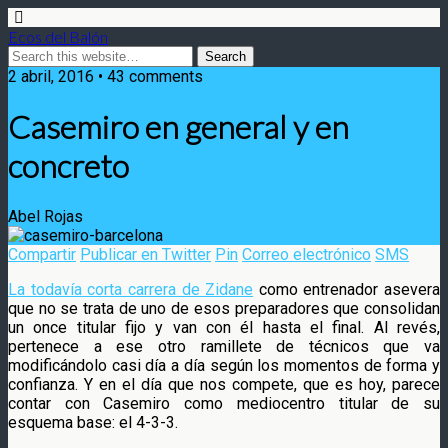
Ecos del Balón
2 abril, 2016 • 43 comments
Casemiro en general y en
concreto
Abel Rojas
Compartir
Publicar en Twitter
Pin
Correo electrónico
SMS
La todavía corta carrera de Zidane
como entrenador asevera
que no se trata de uno de esos preparadores que consolidan
un once titular fijo y van con él hasta el final. Al revés,
pertenece a ese otro ramillete de técnicos que va
modificándolo
casi día a día según los momentos de forma y
confianza. Y en el día que nos compete, que es hoy, parece
contar con Casemiro como mediocentro titular de su
esquema base: el 4-3-3.