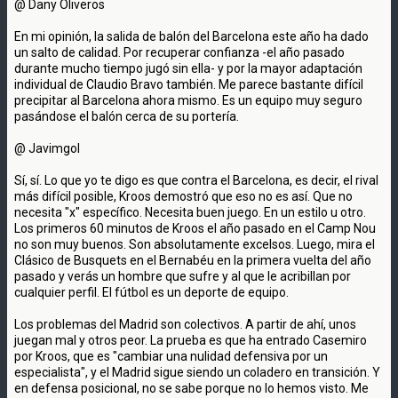
@ Dany Oliveros
En mi opinión, la salida de balón del Barcelona este año ha dado
un salto de calidad. Por recuperar confianza -el año pasado
durante mucho tiempo jugó sin ella- y por la mayor adaptación
individual de Claudio Bravo también. Me parece bastante difícil
precipitar al Barcelona ahora mismo. Es un equipo muy seguro
pasándose el balón cerca de su portería.
@ Javimgol
Sí, sí. Lo que yo te digo es que contra el Barcelona, es decir, el rival
más difícil posible, Kroos demostró que eso no es así. Que no
necesita "x" específico. Necesita buen juego. En un estilo u otro.
Los primeros 60 minutos de Kroos el año pasado en el Camp Nou
no son muy buenos. Son absolutamente excelsos. Luego, mira el
Clásico de Busquets en el Bernabéu en la primera vuelta del año
pasado y verás un hombre que sufre y al que le acribillan por
cualquier perfil. El fútbol es un deporte de equipo.
Los problemas del Madrid son colectivos. A partir de ahí, unos
juegan mal y otros peor. La prueba es que ha entrado Casemiro
por Kroos, que es "cambiar una nulidad defensiva por un
especialista", y el Madrid sigue siendo un coladero en transición. Y
en defensa posicional, no se sabe porque no lo hemos visto. Me