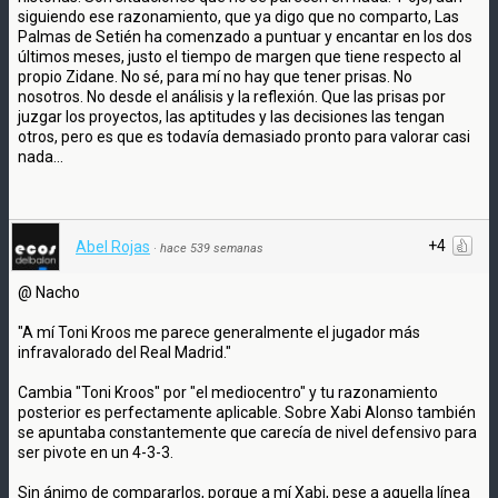
siguiendo ese razonamiento, que ya digo que no comparto, Las
Palmas de Setién ha comenzado a puntuar y encantar en los dos
últimos meses, justo el tiempo de margen que tiene respecto al
propio Zidane. No sé, para mí no hay que tener prisas. No
nosotros. No desde el análisis y la reflexión. Que las prisas por
juzgar los proyectos, las aptitudes y las decisiones las tengan
otros, pero es que es todavía demasiado pronto para valorar casi
nada...
+4
Abel Rojas
·
hace 539 semanas
@ Nacho
"A mí Toni Kroos me parece generalmente el jugador más
infravalorado del Real Madrid."
Cambia "Toni Kroos" por "el mediocentro" y tu razonamiento
posterior es perfectamente aplicable. Sobre Xabi Alonso también
se apuntaba constantemente que carecía de nivel defensivo para
ser pivote en un 4-3-3.
Sin ánimo de compararlos, porque a mí Xabi, pese a aquella línea