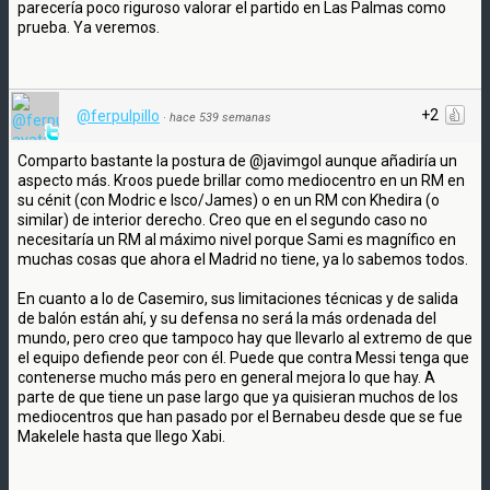
parecería poco riguroso valorar el partido en Las Palmas como
prueba. Ya veremos.
+2
@ferpulpillo
·
hace 539 semanas
Comparto bastante la postura de @javimgol aunque añadiría un
aspecto más. Kroos puede brillar como mediocentro en un RM en
su cénit (con Modric e Isco/James) o en un RM con Khedira (o
similar) de interior derecho. Creo que en el segundo caso no
necesitaría un RM al máximo nivel porque Sami es magnífico en
muchas cosas que ahora el Madrid no tiene, ya lo sabemos todos.
En cuanto a lo de Casemiro, sus limitaciones técnicas y de salida
de balón están ahí, y su defensa no será la más ordenada del
mundo, pero creo que tampoco hay que llevarlo al extremo de que
el equipo defiende peor con él. Puede que contra Messi tenga que
contenerse mucho más pero en general mejora lo que hay. A
parte de que tiene un pase largo que ya quisieran muchos de los
mediocentros que han pasado por el Bernabeu desde que se fue
Makelele hasta que llego Xabi.