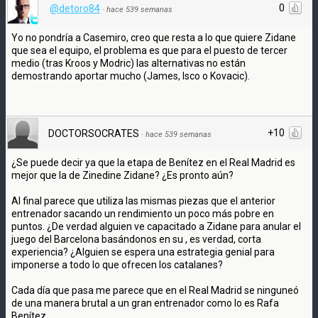
0
@detoro84
·
hace 539 semanas
Yo no pondría a Casemiro, creo que resta a lo que quiere Zidane
que sea el equipo, el problema es que para el puesto de tercer
medio (tras Kroos y Modric) las alternativas no están
demostrando aportar mucho (James, Isco o Kovacic).
+10
DOCTORSOCRATES
·
hace 539 semanas
¿Se puede decir ya que la etapa de Benítez en el Real Madrid es
mejor que la de Zinedine Zidane? ¿Es pronto aún?
Al final parece que utiliza las mismas piezas que el anterior
entrenador sacando un rendimiento un poco más pobre en
puntos. ¿De verdad alguien ve capacitado a Zidane para anular el
juego del Barcelona basándonos en su , es verdad, corta
experiencia? ¿Alguien se espera una estrategia genial para
imponerse a todo lo que ofrecen los catalanes?
Cada día que pasa me parece que en el Real Madrid se ninguneó
de una manera brutal a un gran entrenador como lo es Rafa
Benítez