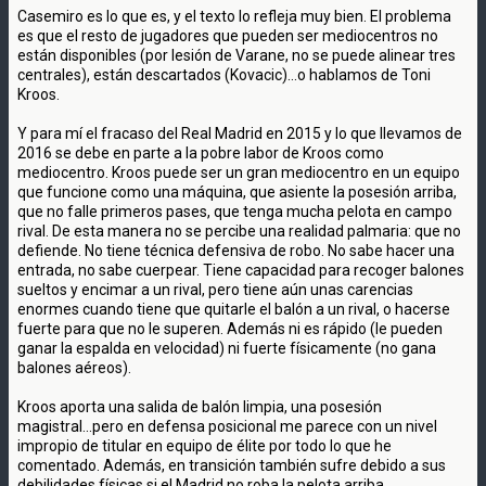
Casemiro es lo que es, y el texto lo refleja muy bien. El problema
es que el resto de jugadores que pueden ser mediocentros no
están disponibles (por lesión de Varane, no se puede alinear tres
centrales), están descartados (Kovacic)...o hablamos de Toni
Kroos.
Y para mí el fracaso del Real Madrid en 2015 y lo que llevamos de
2016 se debe en parte a la pobre labor de Kroos como
mediocentro. Kroos puede ser un gran mediocentro en un equipo
que funcione como una máquina, que asiente la posesión arriba,
que no falle primeros pases, que tenga mucha pelota en campo
rival. De esta manera no se percibe una realidad palmaria: que no
defiende. No tiene técnica defensiva de robo. No sabe hacer una
entrada, no sabe cuerpear. Tiene capacidad para recoger balones
sueltos y encimar a un rival, pero tiene aún unas carencias
enormes cuando tiene que quitarle el balón a un rival, o hacerse
fuerte para que no le superen. Además ni es rápido (le pueden
ganar la espalda en velocidad) ni fuerte físicamente (no gana
balones aéreos).
Kroos aporta una salida de balón limpia, una posesión
magistral...pero en defensa posicional me parece con un nivel
impropio de titular en equipo de élite por todo lo que he
comentado. Además, en transición también sufre debido a sus
debilidades físicas si el Madrid no roba la pelota arriba.