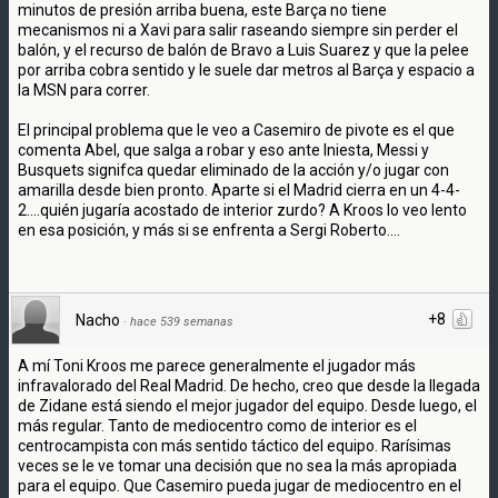
minutos de presión arriba buena, este Barça no tiene
mecanismos ni a Xavi para salir raseando siempre sin perder el
balón, y el recurso de balón de Bravo a Luis Suarez y que la pelee
por arriba cobra sentido y le suele dar metros al Barça y espacio a
la MSN para correr.
El principal problema que le veo a Casemiro de pivote es el que
comenta Abel, que salga a robar y eso ante Iniesta, Messi y
Busquets signifca quedar eliminado de la acción y/o jugar con
amarilla desde bien pronto. Aparte si el Madrid cierra en un 4-4-
2....quién jugaría acostado de interior zurdo? A Kroos lo veo lento
en esa posición, y más si se enfrenta a Sergi Roberto....
+8
Nacho
·
hace 539 semanas
A mí Toni Kroos me parece generalmente el jugador más
infravalorado del Real Madrid. De hecho, creo que desde la llegada
de Zidane está siendo el mejor jugador del equipo. Desde luego, el
más regular. Tanto de mediocentro como de interior es el
centrocampista con más sentido táctico del equipo. Rarísimas
veces se le ve tomar una decisión que no sea la más apropiada
para el equipo. Que Casemiro pueda jugar de mediocentro en el