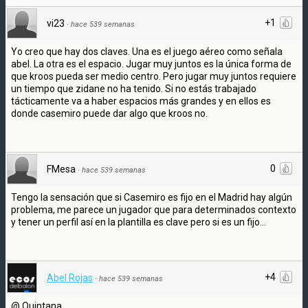
+1
vi23
·
hace 539 semanas
Yo creo que hay dos claves. Una es el juego aéreo como señala
abel. La otra es el espacio. Jugar muy juntos es la única forma de
que kroos pueda ser medio centro. Pero jugar muy juntos requiere
un tiempo que zidane no ha tenido. Si no estás trabajado
tácticamente va a haber espacios más grandes y en ellos es
donde casemiro puede dar algo que kroos no.
0
FMesa
·
hace 539 semanas
Tengo la sensación que si Casemiro es fijo en el Madrid hay algún
problema, me parece un jugador que para determinados contexto
y tener un perfil así en la plantilla es clave pero si es un fijo...
+4
Abel Rojas
·
hace 539 semanas
@ Quintana