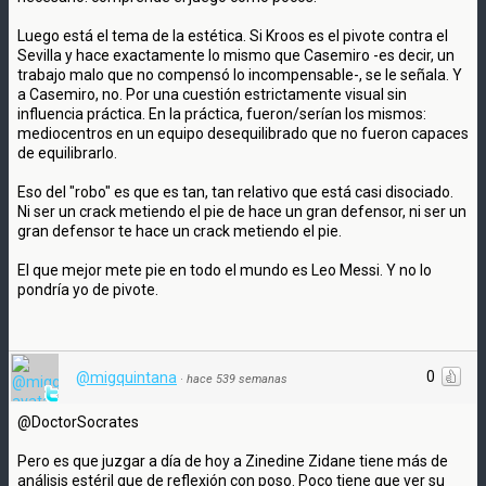
Luego está el tema de la estética. Si Kroos es el pivote contra el
Sevilla y hace exactamente lo mismo que Casemiro -es decir, un
trabajo malo que no compensó lo incompensable-, se le señala. Y
a Casemiro, no. Por una cuestión estrictamente visual sin
influencia práctica. En la práctica, fueron/serían los mismos:
mediocentros en un equipo desequilibrado que no fueron capaces
de equilibrarlo.
Eso del "robo" es que es tan, tan relativo que está casi disociado.
Ni ser un crack metiendo el pie de hace un gran defensor, ni ser un
gran defensor te hace un crack metiendo el pie.
El que mejor mete pie en todo el mundo es Leo Messi. Y no lo
pondría yo de pivote.
0
@migquintana
·
hace 539 semanas
@DoctorSocrates
Pero es que juzgar a día de hoy a Zinedine Zidane tiene más de
análisis estéril que de reflexión con poso. Poco tiene que ver su