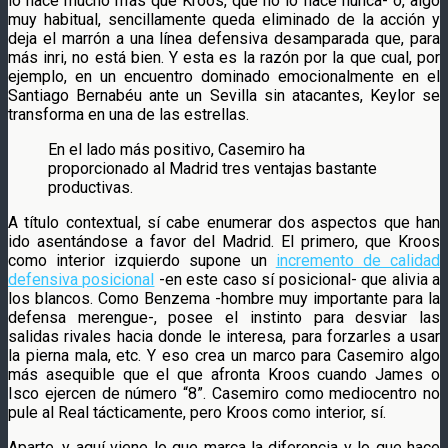
lo hace mucho más que Kroos, que no lo hace nunca- o, algo
muy habitual, sencillamente queda eliminado de la acción y
deja el marrón a una línea defensiva desamparada que, para
más inri, no está bien. Y esta es la razón por la que cual, por
ejemplo, en un encuentro dominado emocionalmente en el
Santiago Bernabéu ante un Sevilla sin atacantes, Keylor se
transforma en una de las estrellas.
En el lado más positivo, Casemiro ha
proporcionado al Madrid tres ventajas bastante
productivas.
A título contextual, sí cabe enumerar dos aspectos que han
ido asentándose a favor del Madrid. El primero, que Kroos
como interior izquierdo supone un
incremento de calidad
defensiva posicional
-en este caso sí posicional- que alivia a
los blancos. Como Benzema -hombre muy importante para la
defensa merengue-, posee el instinto para desviar las
salidas rivales hacia donde le interesa, para forzarles a usar
la pierna mala, etc. Y eso crea un marco para Casemiro algo
más asequible que el que afronta Kroos cuando James o
Isco ejercen de número “8”. Casemiro como mediocentro no
pule al Real tácticamente, pero Kroos como interior, sí.
Aparte, y aquí viene lo que marca la diferencia y lo que hace