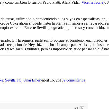
e y como también lo fueron Pablo Piatti, Aleix Vidal,
Vicente Iborra
o J
de tareas, utilizando o conviertiendo a los suyos en especialistas, en
 Porque Coke ahora sí puede meter la pierna sin temor a ser rebasado, s
 propio extremo. En este Sevilla pragmático, poderoso y convencido, s
emplo. En la primera parte sufrió porque el brasileño, enchufado, e
 cada recepción de Ney, hizo ancho el campo para Aleix e, incluso, s
ncias y realzar sus virtudes, pero es imposible dejar de pensar en qué h
ke
,
Sevilla FC
,
Unai Emery
abril 16, 2015
9 comentarios
+2