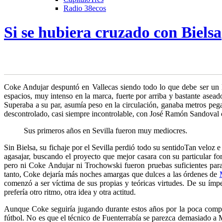
Radio 38ecos
Si se hubiera cruzado con Bielsa
C
oke Andujar despuntó en Vallecas siendo todo lo que debe ser un
espacios, muy intenso
en la marca, fuerte por arriba y bastante asea
Superaba a su par, asumía peso en la circulación, ganaba metros pega
descontrolado, casi siempre incontrolable, con José Ramón Sandoval c
Sus primeros años en Sevilla fueron muy mediocres.
Sin Bielsa, su fichaje por el Sevilla perdió todo su sentido
Tan veloz e
agasajar, buscando el proyecto que mejor casara con su particular f
pero ni Coke Andujar ni Trochowski fueron pruebas suficientes para c
tanto, Coke dejaría más noches amargas que dulces a las órdenes de
comenzó a ser víctima de sus propias y teóricas virtudes. De su ímp
prefería otro ritmo, otra idea y otra actitud.
Aunque Coke seguiría jugando durante estos años por la poca compet
fútbol. No es que el técnico de Fuenterrabía se parezca demasiado a 