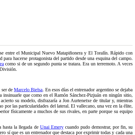
rse entre el Municipal Nuevo Matapiñonera y El Toralín. Rápido con
ad para hacerse protagonista del partido desde una esquina del campo.
rea
como si de un segundo punta se tratara. Era un terremoto. A veces
División.
a ser de
Marcelo Bielsa
. En esos días el entrenador argentino se dejaba
ó a insinuarle que como en el Ramón Sánchez-Pizjuán en ningún sitio,
cierto su modelo, disfrazaría a Jon Aurtenetxe de titular y, mientras
 por las particularidades del lateral. El vallecano, una vez en la élite,
erior físicamente a muchos de sus rivales, en parte porque su equipo
a hasta la llegada de
Unai Emery
cuando pudo demostrar, por fin, su
ero sí que es un entrenador que destaca por exprimir todas y cada una