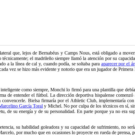
 lateral que, lejos de Bernabéus y Camps Nous, está obligado a move
do técnicamente; el madrileño siempre llamó la atención por su capacid
do a la línea de cal y, cuando podía, se soltaba para
aparecer por el á
ada vez se hizo más evidente y notorio que era un jugador de Primera 
 inteligente como siempre, Monchi lo firmó para una plantilla que debí
orma de entender el fútbol. La dirección deportiva hispalense comenz
onvencerle. Bielsa firmaría por el Athletic Club, implementaría con a
Marcelino García Toral
y Michel. No por culpa de los técnicos en sí, sino
etu, de su energía y de su personalidad. En parte porque ya no era sup
encia, su habilidad goleadora y su capacidad de sufrimiento, no serí
Marcelo, por mucho que en ocasiones lo proyecte en rueda de prensa, p