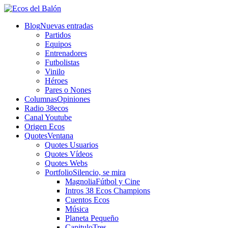
Blog
Nuevas entradas
Partidos
Equipos
Entrenadores
Futbolistas
Vinilo
Héroes
Pares o Nones
Columnas
Opiniones
Radio 38ecos
Canal Youtube
Origen Ecos
Quotes
Ventana
Quotes Usuarios
Quotes Vídeos
Quotes Webs
Portfolio
Silencio, se mira
Magnolia
Fútbol y Cine
Intros 38 Ecos Champions
Cuentos Ecos
Música
Planeta Pequeño
CapituloTres