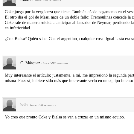
Coke juega por la vergüenza que tiene. También añade pegamento en el vest
El otro día el gol de Messi nace de un doble fallo: Tremoulinas concede la z
Coke sale de manera suicida a anticipar al lanzador de Neymar, perdiendo la 
en inferioridad.
¿Con Bielsa? Quién sabe. Con el argentino, cualquier cosa. Igual hasta era sup
C. Márquez
·
hace 590 semanas
Muy interesante el artículo; justamente, a mí, me impresionó la segunda parte
misma. Pues sí, hubiese sido más que interesante verlo en un equipo intenso y
hola
·
hace 590 semanas
Yo creo que pronto Coke y Bielsa se van a cruzar en un mismo equipo.