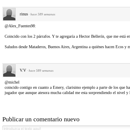
rinus
·
hace 589 semanas
@Alex_Fuentes98:
Coincido con los 2 párrafos. Y te agregaría a Hector Bellerín, que me está e
Saludos desde Mataderos, Buenos Aires, Argentina a quiénes hacen Ecos y me
V.V
·
hace 589 semanas
@michel
coincido contigo en cuanto a Emery, clarisimo ejemplo a parte de los que 
jugador que aunque atesora mucha calidad me esta sorprendiendo el nivel y l
Publicar un comentario nuevo