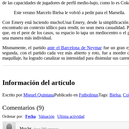
de las capacidades de jugadores de perfil medio-bajo, como lo es Cok
Este verano Marcelo Bielsa le volvió a pedir para el Marsella.
Con Emery está luciendo mucho
Unai Emery, desde la simplificación 
encontrado un contexto idílico para rendir, no sean mera casualidad.
que, en el peor de los casos, su espacio lo tapa un mediocentro o el
una manera más individual.
Mismamente, el partido
ante el Barcelona de Neymar
fue un gran ej
segunda, con el partido cada vez más abierto y roto, fue a morder
maquillaje, ha logrado canalizar su intensidad para disimular sus care
Información del artículo
Escrito por
Miguel Quintana
Publicado en
Futbolistas
Tags:
Bielsa
,
Co
Comentarios
(
9
)
Ordenar por:
Fecha
Valuación
Ultima actividad
MoxJet
·
hace 590 semanas