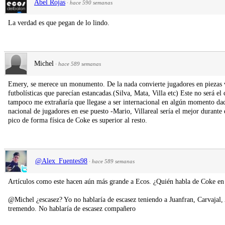
Abel Rojas
·
hace 590 semanas
La verdad es que pegan de lo lindo.
Michel
·
hace 589 semanas
Emery, se merece un monumento. De la nada convierte jugadores en piezas vi
futbolísticas que parecían estancadas.(Silva, Mata, Villa etc) Este no será e
tampoco me extrañaría que llegase a ser internacional en algún momento da
nacional de jugadores en ese puesto -Mario, Villareal sería el mejor durant
pico de forma física de Coke es superior al resto.
@Alex_Fuentes98
·
hace 589 semanas
Artículos como este hacen aún más grande a Ecos. ¿Quién habla de Coke en
@Michel ¿escasez? Yo no hablaría de escasez teniendo a Juanfran, Carvajal, 
tremendo. No hablaría de escasez compañero