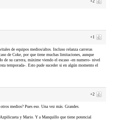
+2
+1
tales de equipos medios/altos. Incluso relanza carreras
l caso de Coke, por que tiene muchas limitaciones, aunque
do de su carrera, máxime viendo el escaso -en numero- nivel
e esta temporada-. Esto pude suceder si en algún momento el
+2
 otros medios? Pues eso. Una vez más. Grandes.
Azpilicueta y Mario. Y a Manquillo que tiene potencial