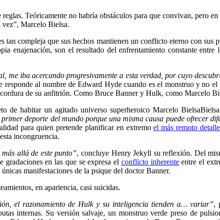
de reglas. Teóricamente no habría obstáculos para que convivan, pero en
a vez”, Marcelo Bielsa.
s es tan compleja que sus hechos mantienen un conflicto eterno con sus 
opia enajenación, son el resultado del enfrentamiento constante entre
tual, me iba acercando progresivamente a esta verdad, por cuyo descu
ue responde al nombre de Edward Hyde cuando es el monstruo y no el 
a cordura de su anfitrión. Como Bruce Banner y Hulk, como Marcelo Bie
reto de habitar un agitado universo superheroico Marcelo Bielsa
Biels
el primer deporte del mundo porque una misma causa puede ofrecer dif
realidad para quien pretende planificar en extremo
el más remoto detall
 esta incongruencia.
 más allá de este punto”
, concluye Henry Jekyll su reflexión. Del m
de gradaciones en las que se expresa el
conflicto inherente
entre el ext
s únicas manifestaciones de la psique del doctor Banner.
amientos, en apariencia, casi suicidas.
ón, el razonamiento de Hulk y su inteligencia tienden a… variar”
,
utas internas. Su versión salvaje, un monstruo verde preso de pulsion