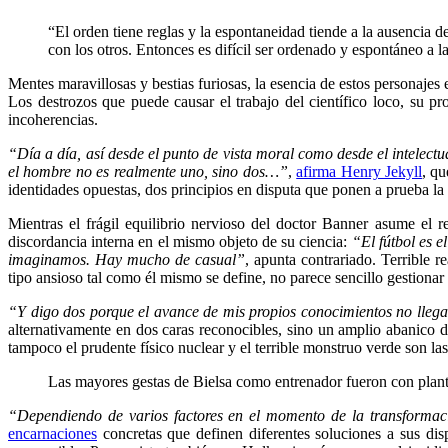
“El orden tiene reglas y la espontaneidad tiende a la ausencia 
con los otros. Entonces es difícil ser ordenado y espontáneo a l
Mentes maravillosas y bestias furiosas, la esencia de estos personaje
Los destrozos que puede causar el trabajo del científico loco, su pr
incoherencias.
“Día a día, así desde el punto de vista moral como desde el intelec
el hombre no es realmente uno, sino dos…”
,
afirma Henry Jekyll
, q
identidades opuestas, dos principios en disputa que ponen a prueba l
Mientras el frágil equilibrio nervioso del doctor Banner asume el 
discordancia interna en el mismo objeto de su ciencia:
“El fútbol es 
imaginamos. Hay mucho de casual”
, apunta contrariado. Terrible 
tipo ansioso tal como él mismo se define, no parece sencillo gestionar
“Y digo dos porque el avance de mis propios conocimientos no llega
alternativamente en dos caras reconocibles, sino un amplio abanico 
tampoco el prudente físico nuclear y el terrible monstruo verde son la
Las mayores gestas de Bielsa como entrenador fueron con plante
“Dependiendo de varios factores en el momento de la transformaci
encarnaciones
concretas que definen diferentes soluciones a sus disp