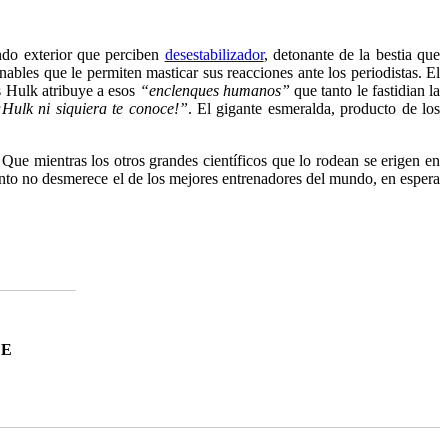
ndo exterior que perciben
desestabilizador
, detonante de la bestia que
ables que le permiten masticar sus reacciones ante los periodistas. El
s Hulk atribuye a esos
“enclenques humanos”
que tanto le fastidian la
Hulk ni siquiera te conoce!”
. El gigante esmeralda, producto de los
Que mientras los otros grandes científicos que lo rodean se erigen en
ento no desmerece el de los mejores entrenadores del mundo, en espera
DE