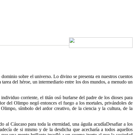
o dominio sobre el universo. Lo divino se presenta en nuestros cuentos
la tarea del héroe, un intermediario entre los dos mundos, a menudo un
individuo corriente, el titán osó burlarse del padre de los dioses para
eñor del Olimpo negó entonces el fuego a los mortales, privándoles de
impo, símbolo del ardor creativo, de la ciencia y la cultura, de la
o al Cáucaso para toda la eternidad, una águila acudía
Desafiar a los
adecía de si mismo y de la desdicha que acecharía a todos aquellos
que una mente brillante insufló a un cuerpo inerte al que la sociedad