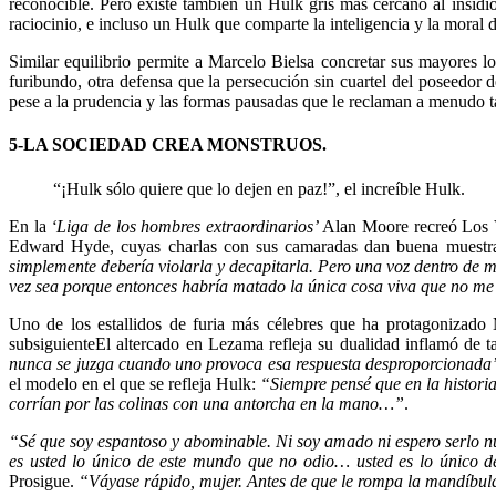
reconocible. Pero existe también un Hulk gris más cercano al insid
raciocinio, e incluso un Hulk que comparte la inteligencia y la moral
Similar equilibrio permite a Marcelo Bielsa concretar sus mayores l
furibundo, otra defensa que la persecución sin cuartel del poseedor 
pese a la prudencia y las formas pausadas que le reclaman a menudo tan
5-LA SOCIEDAD CREA MONSTRUOS.
“¡Hulk sólo quiere que lo dejen en paz!”, el increíble Hulk.
En la
‘Liga de los hombres extraordinarios’
Alan Moore recreó Los Ve
Edward Hyde, cuyas charlas con sus camaradas dan buena muestra d
simplemente debería violarla y decapitarla. Pero una voz dentro de m
vez sea porque entonces habría matado la única cosa viva que no m
Uno de los estallidos de furia más célebres que ha protagonizado 
subsiguiente
El altercado en Lezama refleja su dualidad
inflamó de ta
nunca se juzga cuando uno provoca esa respuesta desproporcionada
el modelo en el que se refleja Hulk:
“Siempre pensé que en la histori
corrían por las colinas con una antorcha en la mano…”
.
“Sé que soy espantoso y abominable. Ni soy amado ni espero serlo 
es usted lo único de este mundo que no odio… usted es lo único
Prosigue.
“Váyase rápido, mujer. Antes de que le rompa la mandíbul