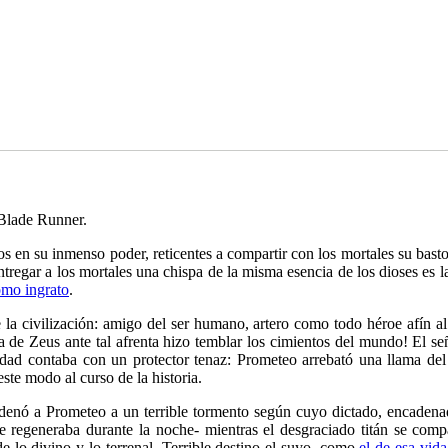
Blade Runner.
os en su inmenso poder, reticentes a compartir con los mortales su bast
tregar a los mortales una chispa de la misma esencia de los dioses es 
mo ingrato
.
 la civilización: amigo del ser humano, artero como todo héroe afín al 
a de Zeus ante tal afrenta hizo temblar los cimientos del mundo! El s
ad contaba con un protector tenaz: Prometeo arrebató una llama del Ol
ste modo al curso de la historia.
denó a Prometeo a un terrible tormento según cuyo dictado, encadenad
 regeneraba durante la noche- mientras el desgraciado titán se comp
 lo divino y lo terrenal. Terrible destino el suyo, como
el de esa vida