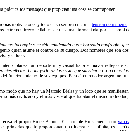
 la práctica los mensajes que propician una cosa se contraponen
propias motivaciones y todo en su ser presenta una
tensión permanente
.
 los extremos irreconciliables de un alma atormentada por sus propias
brimiento incompleto he sido condenado a tan horrendo naufragio: que
genio quien asume el control de su cuerpo. Dos nombres que son dos
lsa y el loco.
a intenta planear un deporte muy casual
halla el mayor reflejo de su
erentes efectos. La mayoría de las cosas que suceden no son como las
e
del funcionamiento de sus equipos. Para el entrenador argentino, un
ismo modo que no hay un Marcelo Bielsa y un loco que se manifiesten
remo más civilizado y el más visceral que habitan el mismo individuo,
 precisa el propio Bruce Banner. El increíble Hulk cuenta con
varias
es primarias que le proporcionan una fuerza casi infinita, es la más