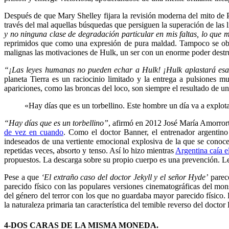
Después de que Mary Shelley fijara la revisión moderna del mito de 
través del mal
aquellas búsquedas que persiguen la superación de las 
y no ninguna clase de degradación particular en mis faltas, lo que m
reprimidos que como una expresión de pura maldad. Tampoco se obs
malignas las motivaciones de Hulk, un ser con un enorme poder destru
“¡Las leyes humanas no pueden echar a Hulk! ¡Hulk aplastará esas
planeta Tierra es un raciocinio limitado y la entrega a pulsiones muy
apariciones, como las broncas del loco, son siempre el resultado de un
«Hay días que es un torbellino. Este hombre un día va a explot
“Hay días que es un torbellino”
, afirmó en 2012 José María Amorrort
de vez en cuando
. Como el doctor Banner, el entrenador argentino
indeseados de una vertiente emocional explosiva de la que se conoce
repetidas veces, absorto y tenso. Así lo hizo mientras
Argentina caía e
propuestos. La descarga sobre su propio cuerpo es una prevención. Le s
Pese a que
‘El extraño caso del doctor Jekyll y el señor Hyde’
parece
parecido físico con las populares versiones cinematográficas del mon
del género del terror con los que no guardaba mayor parecido físico.
la naturaleza primaria tan característica del temible reverso del doctor
4-DOS CARAS DE LA MISMA MONEDA.