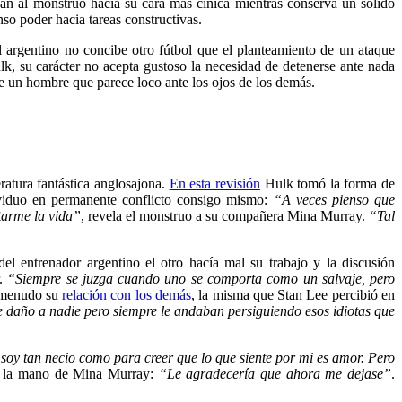
an al monstruo hacia su cara más cínica mientras conserva un sólido
so poder hacia tareas constructivas.
l argentino no concibe otro fútbol que el planteamiento de un ataque
lk, su carácter no acepta gustoso la necesidad de detenerse ante nada
e un hombre que parece loco ante los ojos de los demás.
atura fantástica anglosajona.
En esta revisión
Hulk tomó la forma de
ividuo en permanente conflicto consigo mismo:
“A veces pienso que
itarme la vida”
, revela el monstruo a su compañera Mina Murray.
“Tal
l entrenador argentino el otro hacía mal su trabajo y la discusión
r.
“Siempre se juzga cuando uno se comporta como un salvaje, pero
a menudo su
relación con los demás
, la misma que Stan Lee percibió en
e daño a nadie pero siempre le andaban persiguiendo esos idiotas que
oy tan necio como para creer que lo que siente por mi es amor. Pero
a la mano de Mina Murray:
“Le agradecería que ahora me dejase”
.