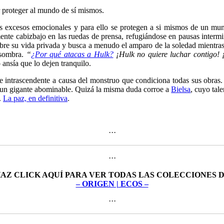
 proteger al mundo de sí mismos.
us excesos emocionales y para ello se protegen a si mismos de un mu
ente cabizbajo en las ruedas de prensa, refugiándose en pausas intermin
bre su vida privada y busca a menudo el amparo de la soledad mientra
a sombra.
“
¿Por qué atacas a Hulk?
¡Hulk no quiere luchar contigo! ¡
ansía que lo dejen tranquilo.
 intrascendente a causa del monstruo que condiciona todas sus obras. 
de un gigante abominable. Quizá la misma duda corroe a
Bielsa
, cuyo tal
.
La paz, en definitiva
.
···
···
AZ CLICK AQUÍ PARA VER TODAS LAS COLECCIONES 
– ORIGEN | ECOS –
···