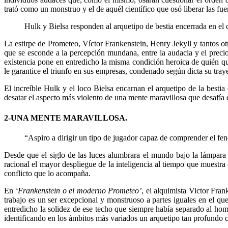
trató como un monstruo y el de aquél científico que osó liberar las f
Hulk y Bielsa responden al arquetipo de bestia encerrada en el c
La estirpe de Prometeo, Víctor Frankenstein, Henry Jekyll y tantos otr
que se esconde a la percepción mundana, entre la audacia y el precio
existencia pone en entredicho la misma condición heroica de quién q
le garantice el triunfo en sus empresas, condenado según dicta su traye
El increíble Hulk y el loco Bielsa encarnan el arquetipo de la besti
desatar el aspecto más violento de una mente maravillosa que desafía e
2-UNA MENTE MARAVILLOSA.
“Aspiro a dirigir un tipo de jugador capaz de comprender el fen
Desde que el siglo de las luces alumbrara el mundo bajo la lámpara
racional el mayor despliegue de la inteligencia al tiempo que muestra 
conflicto que lo acompaña.
En
‘Frankenstein o el moderno Prometeo’
, el alquimista Victor Fra
trabajo es un ser excepcional y monstruoso a partes iguales en el qu
entredicho la solidez de ese techo que siempre había separado al ho
identificando en los ámbitos más variados un arquetipo tan profundo 