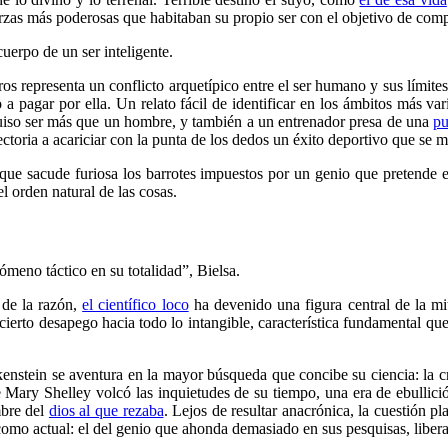
uerzas más poderosas que habitaban su propio ser con el objetivo de com
uerpo de un ser inteligente.
os representa un conflicto arquetípico entre el ser humano y sus límites
 a pagar por ella. Un relato fácil de identificar en los ámbitos más v
uiso ser más que un hombre, y también a un entrenador presa de una
pu
ctoria a acariciar con la punta de los dedos un éxito deportivo que se m
a que sacude furiosa los barrotes impuestos por un genio que pretende
l orden natural de las cosas.
ómeno táctico en su totalidad”, Bielsa.
 de la razón,
el científico loco
ha devenido una figura central de la m
cierto desapego hacia todo lo intangible, característica fundamental qu
nkenstein se aventura en la mayor búsqueda que concibe su ciencia: la 
e Mary Shelley volcó las inquietudes de su tiempo, una era de ebullic
mbre del
dios al que rezaba
. Lejos de resultar anacrónica, la cuestión pl
como actual: el del genio que ahonda demasiado en sus pesquisas, liber