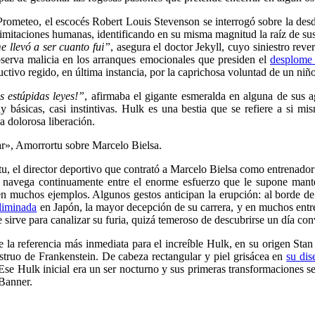
Prometeo, el escocés Robert Louis Stevenson se interrogó sobre la des
limitaciones humanas, identificando en su misma magnitud la raíz de s
e llevó a ser cuanto fui”
, asegura el doctor Jekyll, cuyo siniestro rev
erva malicia en los arranques emocionales que presiden el
desplome 
ctivo regido, en última instancia, por la caprichosa voluntad de un ni
 estúpidas leyes!”
, afirmaba el gigante esmeralda en alguna de sus ag
 básicas, casi instintivas. Hulk es una bestia que se refiere a si mis
a dolorosa liberación.
ar», Amorrortu sobre Marcelo Bielsa.
u, el director deportivo que contrató a Marcelo Bielsa como entrenador
 navega continuamente entre el enorme esfuerzo que le supone manten
n muchos ejemplos. Algunos gestos anticipan la erupción: al borde de s
liminada
en Japón, la mayor decepción de su carrera, y en muchos entre
irve para canalizar su furia, quizá temeroso de descubrirse un día conv
 la referencia más inmediata para el increíble Hulk, en su origen St
struo de Frankenstein. De cabeza rectangular y piel grisácea en
su dis
 Ese Hulk inicial era un ser nocturno y sus primeras transformaciones s
 Banner.