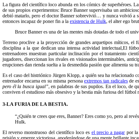
La figura del científico loco abunda en los cómics de superhéroes. L
de sus propios experimentos: Bruce Banner supervisaba un ambicioso 
debió matarlo, pero el doctor Banner sobrevivió… y nunca volvió a s
entonces incapaz de poner fin a la
existencia de Hulk
, el alter ego b
Bruce Banner es una de las mentes más dotadas de todo el univ
Terreno proclive a la proyección de grandes arquetipos míticos, el 
disciplina a la que dedican una intensa actividad intelectual,
El fútb
entrenadores muestran particular inclinación por el tratamiento cient
jugadores, diseccionan los rivales en visionados interminables, ant
erupciones dan rienda suelta a la desmedida pasión que alimenta su tr
Es el caso del histriónico Jürgen Klopp, a quién sea ha relacionado c
entrenador encarna en su misma persona
extremos tan radicales
de es
pero él la busca igual”
, en palabras de sus pupilos. En el loco, de q
conviven el estudioso más obsesivo y la bestia más furiosa del fútbol 
3-LA FURIA DE LA BESTIA.
“¿Quién te crees que eres, Banner? Eres como yo, pero al revés.
Hulk.
El reverso monstruoso del científico loco es
el precio a pagar
por la 
prisión y emerge victoriosa, apoderándose de una mente brillante inca