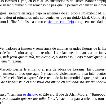
ioso Edward Hyde, en el cual las frustraciones de Bruce Banner empuj
 de su lado humano, un remanso de paz que le permite canalizar su inmen
ogros, siempre en jaque bajo la amenaza de su propia inflexibilidad. E
del balón ni principios más convenientes que un rígido ideal. Como Hu
to la élite futbolística como el
siempre complejo
encaje en sociedad d
ngadores a imagen y semejanza de algunas grandes figuras de la liter
e lo dificultosas que le resultan las relaciones humanas a un ind
i, más feroz que la mía, me dice que, si hago eso, luego tendré que qu
e teme”
, razona.
Marcelo Bielsa le enfrentó al jefe de obras de Lezama. En opinión de
l manera al loco que agarró y sacudió violentamente a su interlocuto
”
. Marcelo Bielsa expresó de este modo la incomodidad que preside 
a de Frankenstein el monstruo era bueno en realidad: no quería hacerl
nunca”
, termina
su diálogo
el Edward Hyde de Alan Moore.
“Tampoco s
 de este mundo que no me odia. Yo…”
, hace una pausa mientras tom
a”
.