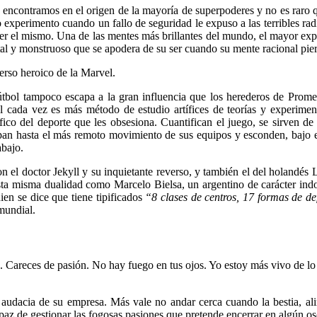
a encontramos en el origen de la mayoría de superpoderes y no es raro
experimento cuando un fallo de seguridad le expuso a las terribles ra
er el mismo. Una de las mentes más brillantes del mundo, el mayor exp
rutal y monstruoso que se apodera de su ser cuando su mente racional pie
erso heroico de la Marvel.
fútbol tampoco escapa a la gran influencia que los herederos de Prome
ol cada vez es más método de estudio
artífices de teorías y experime
ífico del deporte que les obsesiona. Cuantifican el juego, se sirven d
icipan hasta el más remoto movimiento de sus equipos y esconden, bajo 
abajo.
on el doctor Jekyll y su inquietante reverso, y también el del holandé
ta misma dualidad como Marcelo Bielsa, un argentino de carácter in
uien se dice que tiene tipificados
“8 clases de centros, 17 formas de de
mundial.
 Careces de pasión. No hay fuego en tus ojos. Yo estoy más vivo de lo 
audacia de su empresa. Más vale no andar cerca cuando la bestia, alim
paz de gestionar las fogosas pasiones que pretende encerrar en algún o