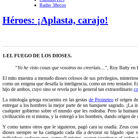
Radio 38ecos
Héroes: ¡Aplasta, carajo!
1-EL FUEGO DE LOS DIOSES.
“Yo he visto cosas que vosotros no creeríais…”,
Roy Batty en 
El mito muestra a menudo dioses celosos de sus privilegios, misterios
como un enigma que desafía la inteligencia, como un reto tentador. En
hijo de ambos, cuyo sino se revela por lo general tan extraordinario
co
La mitología griega encuentra en las gestas
de Prometeo
el origen de
entregar a los hombres la mejor parte de un banquete sagrado. ¡La ir
cualquier gobierno sobre el mundo que les rodeaba. Pero la humanid
civilización en si misma, y la entregó a los hombres, dando origen de e
Y como tantos otros que le siguieron, pagó cara su osadía. Zeus con
dioses siempre se ha castigado
cada día a devorar su hígado -que se
individuos audaces que, como él mismo, osaran cuestionar el orden de