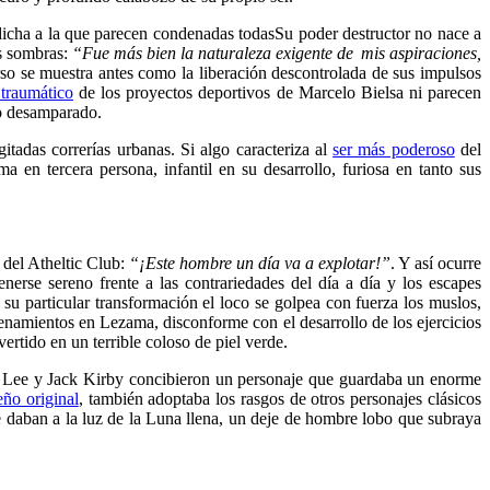
dicha a la que parecen condenadas todas
Su poder destructor no nace a
us sombras:
“Fue más bien la naturaleza exigente de mis aspiraciones,
erso se muestra antes como la liberación descontrolada de sus impulsos
traumático
de los proyectos deportivos de Marcelo Bielsa ni parecen
ño desamparado.
itadas correrías urbanas. Si algo caracteriza al
ser más poderoso
del
ma en tercera persona, infantil en su desarrollo, furiosa en tanto sus
 del Atheltic Club:
“¡Este hombre un día va a explotar!”
. Y así ocurre
erse sereno frente a las contrariedades del día a día y los escapes
u particular transformación el loco se golpea con fuerza los muslos,
namientos en Lezama, disconforme con el desarrollo de los ejercicios
ertido en un terrible coloso de piel verde.
an Lee y Jack Kirby concibieron un personaje que guardaba un enorme
eño original
, también adoptaba los rasgos de otros personajes clásicos
e daban a la luz de la Luna llena, un deje de hombre lobo que subraya