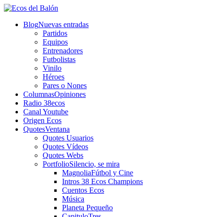
Blog
Nuevas entradas
Partidos
Equipos
Entrenadores
Futbolistas
Vinilo
Héroes
Pares o Nones
Columnas
Opiniones
Radio 38ecos
Canal Youtube
Origen Ecos
Quotes
Ventana
Quotes Usuarios
Quotes Vídeos
Quotes Webs
Portfolio
Silencio, se mira
Magnolia
Fútbol y Cine
Intros 38 Ecos Champions
Cuentos Ecos
Música
Planeta Pequeño
CapituloTres