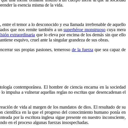
prender la esencia misma de la vida.
, entre el temor a lo desconocido y esa llamada irrefrenable de aquello
ariados que nos remite también a un
superhéroe monstruoso
cuya mera
lsión extraordinaria
que lo eleva por encima de los demás sin que ello
antiene esquivo, cruel ante la singular grandeza de sus obras.
 encerrar sus propias pasiones, temeroso
de la fuerza
que sea capaz de
itología contemporánea. El hombre de ciencia encarna en la sociedad
e lo impulsa a vulnerar aquellas reglas no escritas que desencadenan el
creación de vida al margen de los mandatos de dios. El resultado de su
ión científica en la que el progreso del conocimiento humano ponía en
anteada por la escritora inglesa sigue presente en nuestro inconsciente,
ando en el proceso algunas fuerzas insospechadas.