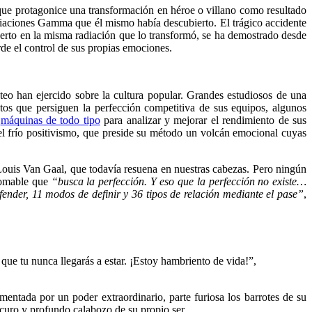
 que protagonice una transformación en héroe o villano como resultado
diaciones Gamma que él mismo había descubierto. El trágico accidente
erto en la misma radiación que lo transformó, se ha demostrado desde
rde el control de sus propias emociones.
teo han ejercido sobre la cultura popular. Grandes estudiosos de una
ntos que persiguen la perfección competitiva de sus equipos, algunos
e
máquinas de todo tipo
para analizar y mejorar el rendimiento de sus
el frío positivismo, que preside su método un volcán emocional cuyas
s Louis Van Gaal, que todavía resuena en nuestras cabezas. Pero ningún
domable que
“busca la perfección. Y eso que la perfección no existe…
fender, 11 modos de definir y 36 tipos de relación mediante el pase”
,
que tu nunca llegarás a estar. ¡Estoy hambriento de vida!”,
entada por un poder extraordinario, parte furiosa los barrotes de su
scuro y profundo calabozo de su propio ser.