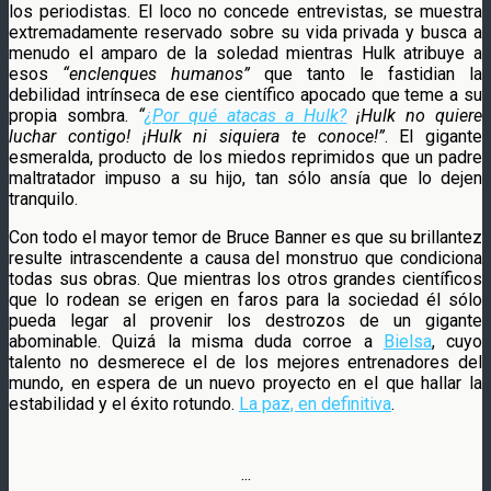
los periodistas. El loco no concede entrevistas, se muestra
extremadamente reservado sobre su vida privada y busca a
menudo el amparo de la soledad mientras Hulk atribuye a
esos
“enclenques humanos”
que tanto le fastidian la
debilidad intrínseca de ese científico apocado que teme a su
propia sombra.
“
¿Por qué atacas a Hulk?
¡Hulk no quiere
luchar contigo! ¡Hulk ni siquiera te conoce!”
. El gigante
esmeralda, producto de los miedos reprimidos que un padre
maltratador impuso a su hijo, tan sólo ansía que lo dejen
tranquilo.
Con todo el mayor temor de Bruce Banner es que su brillantez
resulte intrascendente a causa del monstruo que condiciona
todas sus obras. Que mientras los otros grandes científicos
que lo rodean se erigen en faros para la sociedad él sólo
pueda legar al provenir los destrozos de un gigante
abominable. Quizá la misma duda corroe a
Bielsa
, cuyo
talento no desmerece el de los mejores entrenadores del
mundo, en espera de un nuevo proyecto en el que hallar la
estabilidad y el éxito rotundo.
La paz, en definitiva
.
···