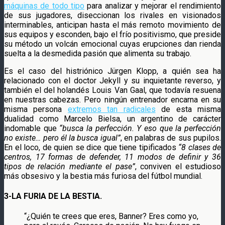
máquinas de todo tipo
para analizar y mejorar el rendimiento
de sus jugadores, diseccionan los rivales en visionados
interminables, anticipan hasta el más remoto movimiento de
sus equipos y esconden, bajo el frío positivismo, que preside
su método un volcán emocional cuyas erupciones dan rienda
suelta a la desmedida pasión que alimenta su trabajo.
Es el caso del histriónico Jürgen Klopp, a quién sea ha
relacionado con el doctor Jekyll y su inquietante reverso, y
también el del holandés Louis Van Gaal, que todavía resuena
en nuestras cabezas. Pero ningún entrenador encarna en su
misma persona
extremos tan radicales
de esta misma
dualidad como Marcelo Bielsa, un argentino de carácter
indomable que
“busca la perfección. Y eso que la perfección
no existe… pero él la busca igual”
, en palabras de sus pupilos.
En el loco, de quien se dice que tiene tipificados
“8 clases de
centros, 17 formas de defender, 11 modos de definir y 36
tipos de relación mediante el pase”
, conviven el estudioso
más obsesivo y la bestia más furiosa del fútbol mundial.
3-LA FURIA DE LA BESTIA.
“¿Quién te crees que eres, Banner? Eres como yo,