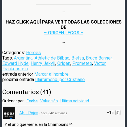
···
HAZ CLICK AQUÍ PARA VER TODAS LAS COLECCIONES
DE
– ORIGEN | ECOS –
···
Categories:
Héroes
Tags:
Argentina
,
Athletic de Bilbao
,
Bielsa
,
Bruce Banner
,
Edward Hyde
,
Henry Jekyll
,
Origen
,
Prometeo
,
Víctor
Frankenstein
entrada anterior
Marcar al hombre
próxima entrada
Illarramendi por Cristiano
Comentarios
(
41
)
Ordenar por:
Fecha
Valuación
Ultima actividad
+15
Abel Rojas
·
hace 642 semanas
Y el año que viene, en la Champions ^^