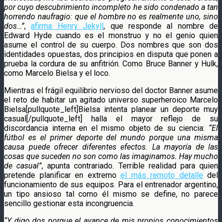
por cuyo descubrimiento incompleto he sido condenado a tan
horrendo naufragio: que el hombre no es realmente uno, sino
dos…”
,
afirma Henry Jekyll
, que responde al nombre de
Edward Hyde cuando es el monstruo y no el genio quien
asume el control de su cuerpo. Dos nombres que son dos
identidades opuestas, dos principios en disputa que ponen a
prueba la cordura de su anfitrión. Como Bruce Banner y Hulk,
como Marcelo Bielsa y el loco.
Mientras el frágil equilibrio nervioso del doctor Banner asume
el reto de habitar un agitado universo superheroico Marcelo
Bielsa[pullquote_left]Bielsa intenta planear un deporte muy
casual[/pullquote_left] halla el mayor reflejo de su
discordancia interna en el mismo objeto de su ciencia:
“El
fútbol es el primer deporte del mundo porque una misma
causa puede ofrecer diferentes efectos. La mayoría de las
cosas que suceden no son como las imaginamos. Hay mucho
de casual”
, apunta contrariado. Terrible realidad para quien
pretende planificar en extremo
el más remoto detalle
del
funcionamiento de sus equipos. Para el entrenador argentino,
un tipo ansioso tal como él mismo se define, no parece
sencillo gestionar esta incongruencia.
“Y digo dos porque el avance de mis propios conocimientos