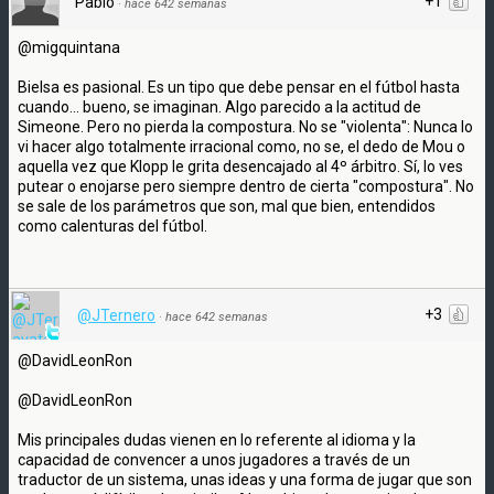
+1
Pablo
·
hace 642 semanas
@migquintana
Bielsa es pasional. Es un tipo que debe pensar en el fútbol hasta
cuando... bueno, se imaginan. Algo parecido a la actitud de
Simeone. Pero no pierda la compostura. No se "violenta": Nunca lo
vi hacer algo totalmente irracional como, no se, el dedo de Mou o
aquella vez que Klopp le grita desencajado al 4º árbitro. Sí, lo ves
putear o enojarse pero siempre dentro de cierta "compostura". No
se sale de los parámetros que son, mal que bien, entendidos
como calenturas del fútbol.
+3
@JTernero
·
hace 642 semanas
@DavidLeonRon
@DavidLeonRon
Mis principales dudas vienen en lo referente al idioma y la
capacidad de convencer a unos jugadores a través de un
traductor de un sistema, unas ideas y una forma de jugar que son