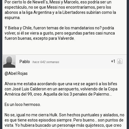
Por cierto lo de Newell`s, Messi y Marcelo, eso podría ser un
espectáculo, no se que Messi nos encontraríamos, pero los
abonos a la liga Argentina y a la Libertadores subirían como la
espuma.
Y Bielsa y Chile, fueron temas de los mandatarios no? podría
volver, si él se viera a gusto, pero segundas partes casi nunca
fueron buenas, excepto para Valverde.
+1
Pablo
·
hace 642 semanas
@Abel Rojas
Ahora me estaba acordando que una vez se agarró a los bifes
con José Luis Calderon en un aeropuerto, volviendo de la Copa
América del 99, creo. Aquella de los 3 penales de Palermo...
Es un loco hermoso.
No se, igual no me cierra Hulk. Son hechos puntuales y aislados, no
es que tiene estos episodios siempre. Pero bueno... son puntos de
vista. Yo hubiera buscado un personaje más quijotesco, que creo