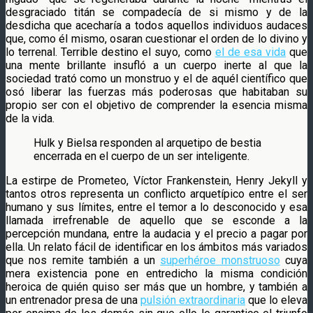
desgraciado titán se compadecía de si mismo y de la
desdicha que acecharía a todos aquellos individuos audaces
que, como él mismo, osaran cuestionar el orden de lo divino y
lo terrenal. Terrible destino el suyo, como
el de esa vida
que
una mente brillante insufló a un cuerpo inerte al que la
sociedad trató como un monstruo y el de aquél científico que
osó liberar las fuerzas más poderosas que habitaban su
propio ser con el objetivo de comprender la esencia misma
de la vida.
Hulk y Bielsa responden al arquetipo de bestia
encerrada en el cuerpo de un ser inteligente.
La estirpe de Prometeo, Víctor Frankenstein, Henry Jekyll y
tantos otros representa un conflicto arquetípico entre el ser
humano y sus límites, entre el temor a lo desconocido y esa
llamada irrefrenable de aquello que se esconde a la
percepción mundana, entre la audacia y el precio a pagar por
ella. Un relato fácil de identificar en los ámbitos más variados
que nos remite también a un
superhéroe monstruoso
cuya
mera existencia pone en entredicho la misma condición
heroica de quién quiso ser más que un hombre, y también a
un entrenador presa de una
pulsión extraordinaria
que lo eleva