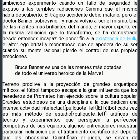
ambicioso experimento cuando un fallo de seguridad le
expuso a las terribles radiaciones Gamma que él mismo
había descubierto. El trágico accidente debió matarlo, pero el
doctor Banner sobrevivió… y nunca volvió a ser el mismo. Una
de las mentes más brillantes del mundo, el mayor experto en
la misma radiación que lo transformó, se ha demostrado
desde entonces incapaz de poner fin a la
existencia de Hulk
,
el alter ego brutal y monstruoso que se apodera de su ser
cuando su mente racional pierde el control de sus propias
emociones.
Bruce Banner es una de las mentes más dotadas
de todo el universo heroico de la Marvel.
Terreno proclive a la proyección de grandes arquetipos
míticos, el fútbol tampoco escapa a la gran influencia que los
herederos de Prometeo han ejercido sobre la cultura popular.
Grandes estudiosos de una disciplina a la que dedican una
intensa actividad intelectual,[pullquote_left]El fútbol cada vez
es más método de estudio[/pullquote_left] artífices de
teorías y experimentos que persiguen la perfección
competitiva de sus equipos, algunos entrenadores muestran
particular inclinación por el tratamiento científico del deporte
que les obsesiona. Cuantifican el juego, se sirven de