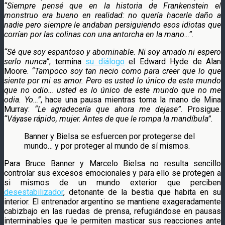
“Siempre pensé que en la historia de Frankenstein el
monstruo era bueno en realidad: no quería hacerle daño a
nadie pero siempre le andaban persiguiendo esos idiotas que
corrían por las colinas con una antorcha en la mano…”
.
“Sé que soy espantoso y abominable. Ni soy amado ni espero
serlo nunca”
, termina
su diálogo
el Edward Hyde de Alan
Moore.
“Tampoco soy tan necio como para creer que lo que
siente por mi es amor. Pero es usted lo único de este mundo
que no odio… usted es lo único de este mundo que no me
odia. Yo…”
, hace una pausa mientras toma la mano de Mina
Murray:
“Le agradecería que ahora me dejase”
. Prosigue.
“Váyase rápido, mujer. Antes de que le rompa la mandíbula”
.
Banner y Bielsa se esfuercen por protegerse del
mundo… y por proteger al mundo de sí mismos.
Para Bruce Banner y Marcelo Bielsa no resulta sencillo
controlar sus excesos emocionales y para ello se protegen a
si mismos de un mundo exterior que perciben
desestabilizador
, detonante de la bestia que habita en su
interior. El entrenador argentino se mantiene exageradamente
cabizbajo en las ruedas de prensa, refugiándose en pausas
interminables que le permiten masticar sus reacciones ante