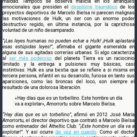
maldad. Tampoco se observa malicia en los arranques
emocionales que presiden el
desplome traumático
de los
proyectos deportivos de Marcelo Bielsa ni parecen malignas
las motivaciones de Hulk, un ser con un enorme poder
destructivo regido, en última instancia, por la caprichosa
voluntad de un niño desamparado.
“¡Las leyes humanas no pueden echar a Hulk! ¡Hulk aplastará
esas estúpidas leyes!”
, afirmaba el gigante esmeralda en
alguna de sus agitadas correrías urbanas. Si algo caracteriza
al
ser más poderoso
del planeta Tierra es un raciocinio
limitado y la entrega a pulsiones muy básicas, casi
instintivas. Hulk es una bestia que se refiere a si misma en
tercera persona, infantil en su desarrollo, furiosa en tanto sus
apariciones, como las broncas del loco, son siempre el
resultado de una dolorosa liberación.
«Hay días que es un torbellino. Este hombre un día
va a explotar», Amorrortu sobre Marcelo Bielsa.
“Hay días que es un torbellino”
, afirmó en 2012 José María
Amorrortu, el director deportivo que contrató a Marcelo Bielsa
como entrenador del Atheltic Club:
“¡Este hombre un día va a
explotar!”
. Y así ocurre
de vez en cuando
. Como el doctor