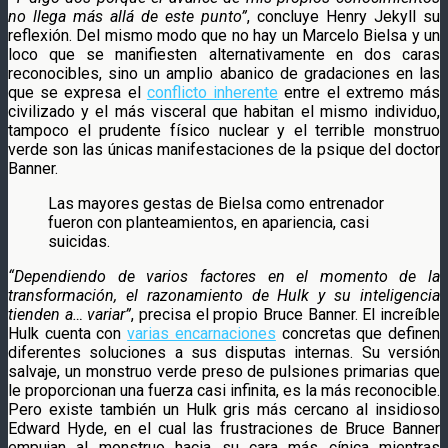
no llega más allá de este punto”
, concluye Henry Jekyll su
reflexión. Del mismo modo que no hay un Marcelo Bielsa y un
loco que se manifiesten alternativamente en dos caras
reconocibles, sino un amplio abanico de gradaciones en las
que se expresa el
conflicto inherente
entre el extremo más
civilizado y el más visceral que habitan el mismo individuo,
tampoco el prudente físico nuclear y el terrible monstruo
verde son las únicas manifestaciones de la psique del doctor
Banner.
Las mayores gestas de Bielsa como entrenador
fueron con planteamientos, en apariencia, casi
suicidas.
“Dependiendo de varios factores en el momento de la
transformación, el razonamiento de Hulk y su inteligencia
tienden a… variar”
, precisa el propio Bruce Banner. El increíble
Hulk cuenta con
varias encarnaciones
concretas que definen
diferentes soluciones a sus disputas internas. Su versión
salvaje, un monstruo verde preso de pulsiones primarias que
le proporcionan una fuerza casi infinita, es la más reconocible.
Pero existe también un Hulk gris más cercano al insidioso
Edward Hyde, en el cual las frustraciones de Bruce Banner
empujan al monstruo hacia su cara más cínica mientras