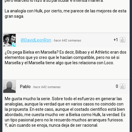
pero Marcelo lo hizo a su particular e intensa manera.
La analogía con Hulk, por cierto, me parece de las mejores de esta
gran saga.
+1
@DavidLeonRon
·
hace 642 semanas
¿Os pega Bielsa en Marsella? Es decir, Bilbao y el Athletic eran dos
elementos que yo creo que le hacían compatible, pero no sé si
Marsella y el Marsella tiene algo que les relaciona con Loco.
0
Pablo
·
hace 642 semanas
Me gusta mucho la serie. Sobre todo el esfuerzo en generar las
analogías, aunque la verdad que en varios casos no coincido con
la propuesta. En este caso, aunque el costado científico está bien
abordado, me cuesta mucho ver a Bielsa como Hulk, la verdad. Es
un tipo pasional pero no le recuerdo muchos arranques furiosos.
Y, aún cuando se enoja, nunca deja de ser racional.