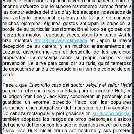
Banner, el entrenador argentino navega continuamente entre el
enorme esfuerzo que le supone mantenerse sereno frente a
las contrariedades del día a día y los escapes indeseados de
una vertiente emocional explosiva de la que se conocen
muchos ejemplos. Algunos gestos anticipan la erupción: al
borde de su particular transformación el loco se golpea con
fuerza los muslos, repetidas veces, absorto y tenso. Así lo
hizo mientras
Argentina caía eliminada
en Japón, la mayor
decepción de su carrera, y en muchos entrenamientos en
Lezama, disconforme con el desarrollo de los ejercicios
propuestos. La descarga sobre su propio cuerpo es una
prevención. Le sirve para canalizar su furia, quizá temeroso
de descubrirse un día convertido en un terrible coloso de piel
verde.
Pese a que
‘El extraño caso del doctor Jekyll y el señor Hyde’
parece la referencia más inmediata para el increíble Hulk, en
su origen Stan Lee y Jack Kirby concibieron un personaje que
guardaba un enorme parecido físico con las populares
versiones cinematográficas del monstruo de Frankenstein.
De cabeza rectangular y piel grisácea en
su diseño original
,
también adoptaba los rasgos de otros personajes clásicos
del género del terror con los que no guardaba mayor parecido
físico. Ese Hulk inicial era un ser nocturno y sus primeras