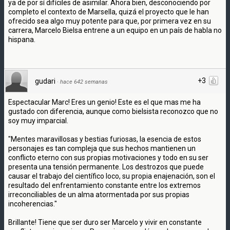
ya de por sí difíciles de asimilar. Ahora bien, desconociendo por
completo el contexto de Marsella, quizá el proyecto que le han
ofrecido sea algo muy potente para que, por primera vez en su
carrera, Marcelo Bielsa entrene a un equipo en un país de habla no
hispana.
+3
gudari
·
hace 642 semanas
Espectacular Marc! Eres un genio! Este es el que mas me ha
gustado con diferencia, aunque como bielsista reconozco que no
soy muy imparcial.
"Mentes maravillosas y bestias furiosas, la esencia de estos
personajes es tan compleja que sus hechos mantienen un
conflicto eterno con sus propias motivaciones y todo en su ser
presenta una tensión permanente. Los destrozos que puede
causar el trabajo del científico loco, su propia enajenación, son el
resultado del enfrentamiento constante entre los extremos
irreconciliables de un alma atormentada por sus propias
incoherencias."
Brillante! Tiene que ser duro ser Marcelo y vivir en constante