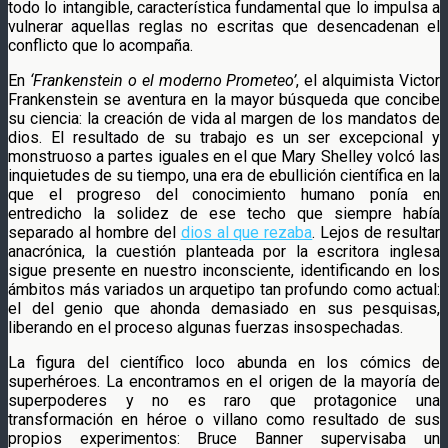
todo lo intangible, característica fundamental que lo impulsa a
vulnerar aquellas reglas no escritas que desencadenan el
conflicto que lo acompaña.
En
‘Frankenstein o el moderno Prometeo’
, el alquimista Victor
Frankenstein se aventura en la mayor búsqueda que concibe
su ciencia: la creación de vida al margen de los mandatos de
dios. El resultado de su trabajo es un ser excepcional y
monstruoso a partes iguales en el que Mary Shelley volcó las
inquietudes de su tiempo, una era de ebullición científica en la
que el progreso del conocimiento humano ponía en
entredicho la solidez de ese techo que siempre había
separado al hombre del
dios al que rezaba
. Lejos de resultar
anacrónica, la cuestión planteada por la escritora inglesa
sigue presente en nuestro inconsciente, identificando en los
ámbitos más variados un arquetipo tan profundo como actual:
el del genio que ahonda demasiado en sus pesquisas,
liberando en el proceso algunas fuerzas insospechadas.
La figura del científico loco abunda en los cómics de
superhéroes. La encontramos en el origen de la mayoría de
superpoderes y no es raro que protagonice una
transformación en héroe o villano como resultado de sus
propios experimentos: Bruce Banner supervisaba un