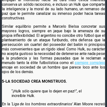
conserva un sólido raciocinio, e incluso un Hulk que comparte
la inteligencia y la moral de su lado humano, un remanso de
paz que le permite canalizar su inmenso poder hacia tareas
constructivas.
Similar equilibrio permite a Marcelo Bielsa concretar sus
mayores logros, siempre en jaque bajo la amenaza de su
propia inflexibilidad. El argentino no concibe otro fútbol que el
planteamiento de un ataque furibundo, otra defensa que la
persecución sin cuartel del poseedor del balón ni principios
más convenientes que un rígido ideal. Como Hulk, su carácter
no acepta gustoso la necesidad de detenerse ante nada pese
a la prudencia y las formas pausadas que le reclaman a
menudo tanto la élite futbolística como el
siempre complejo
encaje en sociedad de un hombre que parece loco ante los
ojos de los demás.
5-LA SOCIEDAD CREA MONSTRUOS.
“¡Hulk sólo quiere que lo dejen en paz!”, el
increíble Hulk.
En la
‘Liga de los hombres extraordinarios’
Alan Moore recreó