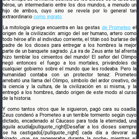
héroe, un intermediario entre los dos mundos, a menudo un
hijo de ambos, cuyo sino se revela por lo general tan
extraordinario
como ingrato
.
La mitología griega encuentra en las gestas
de Prometeo
el
origen de la civilización: amigo del ser humano, artero como
todo héroe afín al individuo corriente, el titán osó burlarse del
padre de los dioses para entregar a los hombres la mejor
parte de un banquete sagrado. ¡La ira de Zeus ante tal afrenta
hizo temblar los cimientos del mundo! El señor del Olimpo
negó entonces el fuego a los mortales, privándoles de
cualquier gobierno sobre el mundo que les rodeaba. Pero la
humanidad contaba con un protector tenaz: Prometeo
arrebató una llama del Olimpo, símbolo del ardor creativo, de
la ciencia y la cultura, de la civilización en si misma, y la
entregó a los hombres, dando origen de este modo al curso
de la historia.
Y como tantos otros que le siguieron, pagó cara su osadía.
Zeus condenó a Prometeo a un terrible tormento según cuyo
dictado, encadenado al Cáucaso para toda la eternidad, una
águila acudía[pullquote_right]Desafiar a los dioses siempre
se ha castigado[/pullquote_right] cada día a devorar su
hígado -que se regeneraba durante la noche- mientras el