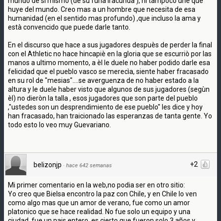
mundo de si mismo (de su furia iracunda ), ni tampoco une que
huye del mundo. Creo mas a un hombre que necesita de esa
humanidad (en el sentido mas profundo) ,que incluso la ama y
està convencido que puede darle tanto.
En el discurso que hace a sus jugadores despuès de perder la final
con el Athletic no hace hincapiè en la gloria que se escurriò por las
manos a ultimo momento, a èl le duele no haber podido darle esa
felicidad que el pueblo vasco se merecìa, siente haber fracasado
en su rol de "mesias"....se averguenza de no haber estado a la
altura y le duele haber visto que algunos de sus jugadores (segùn
èl) no dieròn la talla , esos jugadores que son parte del pueblo
,"ustedes son un desprendimiento de ese pueblo" les dice y hoy
han fracasado, han traicionado las esperanzas de tanta gente. Yo
todo esto lo veo muy Guevariano.
+2
belizonjp
·
hace 642 semanas
Mi primer comentario en la web,no podia ser en otro sitio:
Yo creo que Bielsa encontro la paz con Chile, y en Chile lo ven
como algo mas que un amor de verano, fue como un amor
platonico que se hace realidad. No fue solo un equipo y una
ciudad, fue un pais entero, es cierto que fueron solo 3 años y