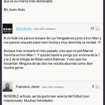
que es su marca más destacable.
Ah, buen título.
+2
Abel Rojas
·
hace 642 semanas
A mí Hulk me parece la base de Los Vengadores junto a Iron Man y
me parece una peli súper bien hecha y muy divertida, la verdad :-P
Aunque tras revisarla el mes pasado, creo que mi peli Marvel
favorita es Iron Man 1. Y quizás hasta lo pongo por encima de la 1
y la 2 de la trilogía de Nolan sobre Batman. Y eso que me
encantan. Ninguna de las dos me resulta aburrida como dice
mucha gente.
0
Francisco Javier
·
hace 642 semanas
INCREÍBLE artículo, así da gusto leer acerca del Fútbol (con
mayúsculas). Muchas felicidades.