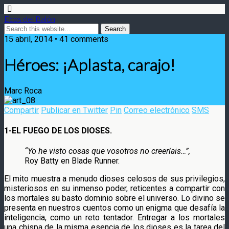
Ecos del Balón
15 abril, 2014 • 41 comments
Héroes: ¡Aplasta, carajo!
Marc Roca
Compartir
Publicar en Twitter
Pin
Correo electrónico
SMS
1-EL FUEGO DE LOS DIOSES.
“Yo he visto cosas que vosotros no creeríais…”,
Roy Batty en Blade Runner.
El mito muestra a menudo dioses celosos de sus privilegios,
misteriosos en su inmenso poder, reticentes a compartir con
los mortales su basto dominio sobre el universo. Lo divino se
presenta en nuestros cuentos como un enigma que desafía la
inteligencia, como un reto tentador. Entregar a los mortales
una chispa de la misma esencia de los dioses es la tarea del