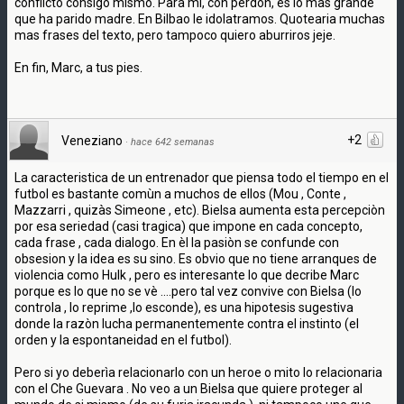
conflicto consigo mismo. Para mi, con perdón, es lo mas grande
que ha parido madre. En Bilbao le idolatramos. Quotearia muchas
mas frases del texto, pero tampoco quiero aburriros jeje.
En fin, Marc, a tus pies.
+2
Veneziano
·
hace 642 semanas
La caracteristica de un entrenador que piensa todo el tiempo en el
futbol es bastante comùn a muchos de ellos (Mou , Conte ,
Mazzarri , quizàs Simeone , etc). Bielsa aumenta esta percepciòn
por esa seriedad (casi tragica) que impone en cada concepto,
cada frase , cada dialogo. En èl la pasiòn se confunde con
obsesion y la idea es su sino. Es obvio que no tiene arranques de
violencia como Hulk , pero es interesante lo que decribe Marc
porque es lo que no se vè ....pero tal vez convive con Bielsa (lo
controla , lo reprime ,lo esconde), es una hipotesis sugestiva
donde la razòn lucha permanentemente contra el instinto (el
orden y la espontaneidad en el futbol).
Pero si yo deberìa relacionarlo con un heroe o mito lo relacionaria
con el Che Guevara . No veo a un Bielsa que quiere proteger al