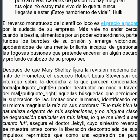
pero al revés. Careces de pasión. No hay fuego en
tus ojos. Yo estoy más vivo de lo que tu nunca
llegarás a estar. ¡Estoy hambriento de vida!”, Hulk.
El reverso monstruoso del científico loco es
el precio a pagar
por la audacia de su empresa. Más vale no andar cerca
cuando la bestia, alimentada por un poder extraordinario, parte
furiosa los barrotes de su prisión y emerge victoriosa,
apoderándose de una mente brillante incapaz de gestionar
las fogosas pasiones que pretende encerrar en algún oscuro
y profundo calabozo de su propio ser.
Después de que Mary Shelley fijara la revisión moderna del
mito de Prometeo, el escocés Robert Louis Stevenson se
interrogó sobre la desdicha a la que parecen condenadas
todas[pullquote_right]Su poder destructor no nace a través
del mal[/pullquote_right] aquellas búsquedas que persiguen
la superación de las limitaciones humanas, identificando en
su misma magnitud la raíz de sus sombras:
“Fue más bien la
naturaleza exigente de mis aspiraciones, y no ninguna clase
de degradación particular en mis faltas, lo que me llevó a ser
cuanto fui”
, asegura el doctor Jekyll, cuyo siniestro reverso
se muestra antes como la liberación descontrolada de sus
impulsos reprimidos que como una expresión de pura