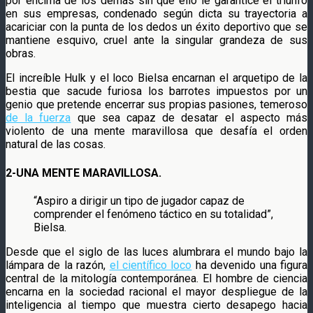
por encima de los demás sin que ello le garantice el triunfo
en sus empresas, condenado según dicta su trayectoria a
acariciar con la punta de los dedos un éxito deportivo que se
mantiene esquivo, cruel ante la singular grandeza de sus
obras.
El increíble Hulk y el loco Bielsa encarnan el arquetipo de la
bestia que sacude furiosa los barrotes impuestos por un
genio que pretende encerrar sus propias pasiones, temeroso
de la fuerza
que sea capaz de desatar el aspecto más
violento de una mente maravillosa que desafía el orden
natural de las cosas.
2-UNA MENTE MARAVILLOSA.
“Aspiro a dirigir un tipo de jugador capaz de
comprender el fenómeno táctico en su totalidad”,
Bielsa.
Desde que el siglo de las luces alumbrara el mundo bajo la
lámpara de la razón,
el científico loco
ha devenido una figura
central de la mitología contemporánea. El hombre de ciencia
encarna en la sociedad racional el mayor despliegue de la
inteligencia al tiempo que muestra cierto desapego hacia