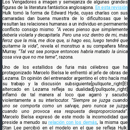
Los Vengadores a imagen y semejanza de algunas grandes
figuras de la literatura fantástica anglosajona.
En esta revisión
Hulk tomó la forma de Edward Hyde, cuyas charlas con sus
camaradas dan buena muestra de lo dificultosas que le
resultan las relaciones humanas a un individuo en permanente
conflicto consigo mismo:
“A veces pienso que simplemente
debería violarla y decapitarla. Pero una voz dentro de mi, más
feroz que la mía, me dice que, si hago eso, luego tendré que
quitarme la vida”
, revela el monstruo a su compañera Mina
Murray.
“Tal vez sea porque entonces habría matado la única
cosa viva que no me teme”
, razona.
Uno de los estallidos de furia más célebres que ha
protagonizado Marcelo Bielsa le enfrentó al jefe de obras de
Lezama. En opinión del entrenador argentino el otro hacía mal
su trabajo y la discusión subsiguiente[pullquote_right]El
altercado en Lezama refleja su dualidad[/pullquote_right]
inflamó de tal manera al loco que agarró y sacudió
violentamente a su interlocutor.
“Siempre se juzga cuando
uno se comporta como un salvaje, pero nunca se juzga
cuando uno provoca esa respuesta desproporcionada”
.
Marcelo Bielsa expresó de este modo la incomodidad que
preside a menudo su
relación con los demás
, la misma que
Stan Lee percibió en el modelo en el que se refleja Hulk: