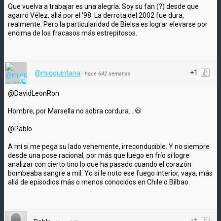
Que vuelva a trabajar es una alegría. Soy su fan (?) desde que
agarró Vélez, allá por el '98. La derrota del 2002 fue dura,
realmente. Pero la particularidad de Bielsa es lograr elevarse por
encima de los fracasos más estrepitosos.
+1
@migquintana
·
hace 642 semanas
@DavidLeonRon
Hombre, por Marsella no sobra cordura...
@Pablo
A mí si me pega su lado vehemente, irreconducible. Y no siempre
desde una pose racional, por más que luego en frío sí logre
analizar con cierto tino lo que ha pasado cuando el corazón
bombeaba sangre a mil. Yo sí le noto ese fuego interior, vaya, más
allá de episodios más o menos conocidos en Chile o Bilbao.