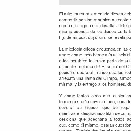
El mito muestra a menudo dioses celo
compartir con los mortales su basto 
como un enigma que desafía la intelig
misma esencia de los dioses es la t
hijo de ambos, cuyo sino se revela por
La mitología griega encuentra en las
artero como todo héroe afín al individu
a los hombres la mejor parte de un 
cimientos del mundo! El señor del Ol
gobierno sobre el mundo que les ro
arrebató una llama del Olimpo, símbolo 
misma, y la entregó a los hombres, da
Y como tantos otros que le siguie
tormento según cuyo dictado, encaden
devorar su hígado -que se regen
mientras el desgraciado titán se com
desdicha que acecharía a todos aq
que, como él mismo, osaran cuestionar
terrenal. Terrible destino el suyo, c