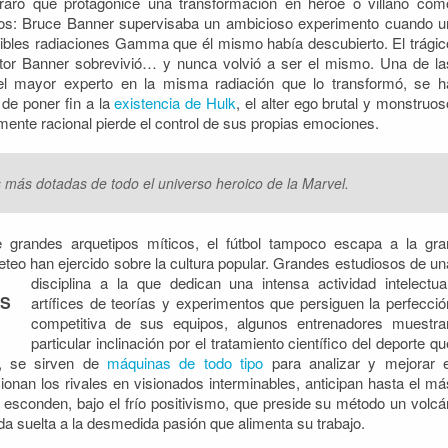
aro que protagonice una transformación en héroe o villano com
tos: Bruce Banner supervisaba un ambicioso experimento cuando u
erribles radiaciones Gamma que él mismo había descubierto. El trágic
ctor Banner sobrevivió… y nunca volvió a ser el mismo. Una de la
el mayor experto en la misma radiación que lo transformó, se h
de poner fin a la
existencia de Hulk
, el alter ego brutal y monstruos
ente racional pierde el control de sus propias emociones.
más dotadas de todo el universo heroico de la Marvel.
e grandes arquetipos míticos, el fútbol tampoco escapa a la gra
eteo han ejercido sobre la cultura popular. Grandes estudiosos de un
disciplina a la que dedican una intensa actividad intelectual
S
artífices de teorías y experimentos que persiguen la perfecció
competitiva de sus equipos, algunos entrenadores muestra
particular inclinación por el tratamiento científico del deporte qu
o, se sirven de
máquinas de todo tipo
para analizar y mejorar e
ionan los rivales en visionados interminables, anticipan hasta el má
esconden, bajo el frío positivismo, que preside su método un volcá
a suelta a la desmedida pasión que alimenta su trabajo.