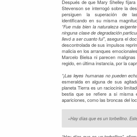
Después de que Mary Shelley fijara 
Stevenson se interrogó sobre la de
persiguen la superación de las
identificando en su misma magnitu
“Fue más bien la naturaleza exigente
ninguna clase de degradación particul
llevó a ser cuanto fui”
, asegura el doc
descontrolada de sus impulsos repr
malicia en los arranques emocionale
Marcelo Bielsa ni parecen malignas
regido, en última instancia, por la c
“¡Las leyes humanas no pueden echar
esmeralda en alguna de sus agitada
planeta Tierra es un raciocinio limit
bestia que se refiere a si misma en
apariciones, como las broncas del loc
«Hay días que es un torbellino. Es
“Hay días que es un torbellino”
, afir