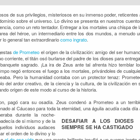
sos de sus privilegios, misteriosos en su inmenso poder, reticentes 
dominio sobre el universo. Lo divino se presenta en nuestros cuento
encia, como un reto tentador. Entregar a los mortales una chispa de l
area del héroe, un intermediario entre los dos mundos, a menudo u
 lo general tan extraordinario
como ingrato
.
 gestas
de Prometeo
el origen de la civilización: amigo del ser humano
o corriente, el titán osó burlarse del padre de los dioses para entrega
banquete sagrado. ¡La ira de Zeus ante tal afrenta hizo temblar lo
impo negó entonces el fuego a los mortales, privándoles de cualquie
deaba. Pero la humanidad contaba con un protector tenaz: Promete
del ardor creativo, de la ciencia y la cultura, de la civilización en s
ndo origen de este modo al curso de la historia.
ron, pagó cara su osadía. Zeus condenó a Prometeo a un terribl
ado al Cáucaso para toda la eternidad, una águila acudía
cada día 
eraba durante la noche-
DESAFIAR A LOS DIOSES
padecía de si mismo y de la
SIEMPRE SE HA CASTIGADO
uellos individuos audaces
 el orden de lo divino y lo
omo
el de esa vida
que una mente brillante insufló a un cuerpo inerte a