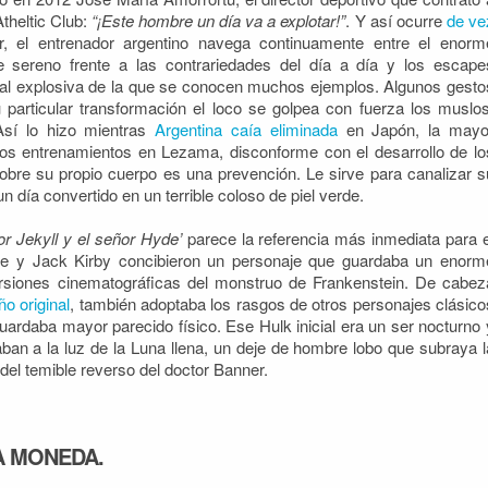
theltic Club:
“¡Este hombre un día va a explotar!”
. Y así ocurre
de ve
, el entrenador argentino navega continuamente entre el enorm
 sereno frente a las contrariedades del día a día y los escape
al explosiva de la que se conocen muchos ejemplos. Algunos gesto
u particular transformación el loco se golpea con fuerza los muslos
Así lo hizo mientras
Argentina caía eliminada
en Japón, la mayo
os entrenamientos en Lezama, disconforme con el desarrollo de lo
obre su propio cuerpo es una prevención. Le sirve para canalizar s
n día convertido en un terrible coloso de piel verde.
or Jekyll y el señor Hyde’
parece la referencia más inmediata para e
Lee y Jack Kirby concibieron un personaje que guardaba un enorm
ersiones cinematográficas del monstruo de Frankenstein. De cabez
ño original
, también adoptaba los rasgos de otros personajes clásico
guardaba mayor parecido físico. Ese Hulk inicial era un ser nocturno 
an a la luz de la Luna llena, un deje de hombre lobo que subraya l
 del temible reverso del doctor Banner.
A MONEDA.