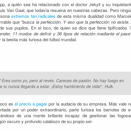
opp, a quién sea ha relacionado con el doctor Jekyll y su inquietant
ouis Van Gaal, que todavía resuena en nuestras cabezas. Pero ningú
ersona
extremos tan radicales
de esta misma dualidad como Marcel
domable que
“busca la perfección. Y eso que la perfección no existe
de sus pupilos. En el loco, de quien se dice que tiene tipificados
“
nder, 11 modos de definir y 36 tipos de relación mediante el pase
la bestia más furiosa del fútbol mundial.
 Eres como yo, pero al revés. Careces de pasión. No hay fuego en
e tu nunca llegarás a estar. ¡Estoy hambriento de vida!”, Hulk.
 loco es
el precio a pagar
por la audacia de su empresa. Más vale n
ntada por un poder extraordinario, parte furiosa los barrotes de s
rándose de una mente brillante incapaz de gestionar las fogosa
gún oscuro y profundo calabozo de su propio ser.