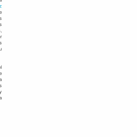
z
e
s
s
,
r
s
u
l
e
a
s
y
a