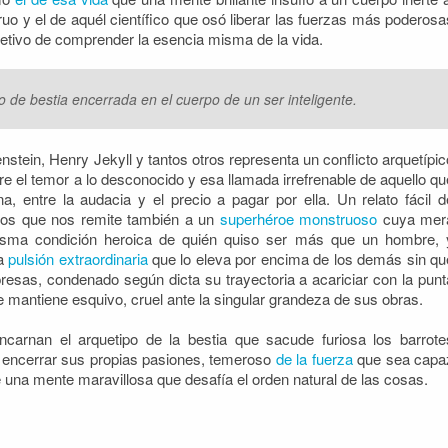
uo y el de aquél científico que osó liberar las fuerzas más poderosa
jetivo de comprender la esencia misma de la vida.
o de bestia encerrada en el cuerpo de un ser inteligente.
nstein, Henry Jekyll y tantos otros representa un conflicto arquetípic
tre el temor a lo desconocido y esa llamada irrefrenable de aquello qu
 entre la audacia y el precio a pagar por ella. Un relato fácil d
ados que nos remite también a un
superhéroe monstruoso
cuya mer
misma condición heroica de quién quiso ser más que un hombre, 
na
pulsión extraordinaria
que lo eleva por encima de los demás sin qu
mpresas, condenado según dicta su trayectoria a acariciar con la punt
e mantiene esquivo, cruel ante la singular grandeza de sus obras.
encarnan el arquetipo de la bestia que sacude furiosa los barrote
 encerrar sus propias pasiones, temeroso
de la fuerza
que sea capa
 una mente maravillosa que desafía el orden natural de las cosas.