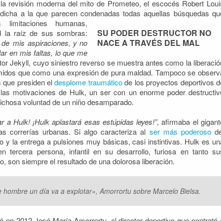
la revisión moderna del mito de Prometeo, el escocés Robert Loui
sdicha a la que parecen condenadas todas
aquellas búsquedas qu
 limitaciones humanas,
SU PODER DESTRUCTOR NO
d la raíz de sus sombras:
NACE A TRAVÉS DEL MAL
 de mis aspiraciones, y no
ar en mis faltas, lo que me
tor Jekyll, cuyo siniestro reverso se muestra antes como la liberació
imidos que como una expresión de pura maldad. Tampoco se observ
s que presiden el
desplome traumático
de los proyectos deportivos d
 las motivaciones de Hulk, un ser con un enorme poder destructiv
aprichosa voluntad de un niño desamparado.
 a Hulk! ¡Hulk aplastará esas estúpidas leyes!”
, afirmaba el gigant
s correrías urbanas. Si algo caracteriza al
ser más poderoso
de
ado y la entrega a pulsiones muy básicas, casi instintivas. Hulk es un
 tercera persona, infantil en su desarrollo, furiosa en tanto su
o, son siempre el resultado de una dolorosa liberación.
te hombre un día va a explotar», Amorrortu sobre Marcelo Bielsa.
mó en 2012 José María Amorrortu, el director deportivo que contrató 