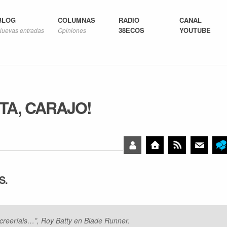
BLOG
COLUMNAS
RADIO
CANAL
38ECOS
YOUTUBE
Nuevas entradas
Opiniones
TA, CARAJO!
S.
creeríais…”,
Roy Batty en Blade Runner.