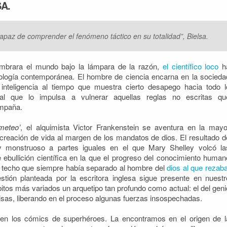
A.
 capaz de comprender el fenómeno táctico en su totalidad”, Bielsa.
umbrara el mundo bajo la lámpara de la razón,
el científico loco
h
itología contemporánea. El hombre de ciencia encarna en la socieda
 inteligencia al tiempo que muestra cierto desapego hacia todo l
ental que lo impulsa a vulnerar aquellas reglas no escritas qu
ompaña.
meteo’
, el alquimista Victor Frankenstein se aventura en la mayo
creación de vida al margen de los mandatos de dios. El resultado d
y monstruoso a partes iguales en el que Mary Shelley volcó la
 ebullición científica en la que el progreso del conocimiento human
se techo que siempre había separado al hombre del
dios al que rezab
estión planteada por la escritora inglesa sigue presente en nuestr
bitos más variados un arquetipo tan profundo como actual: el del geni
as, liberando en el proceso algunas fuerzas insospechadas.
a en los cómics de superhéroes. La encontramos en el origen de l