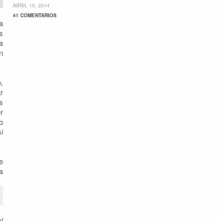
ABRIL 15, 2014
41 COMENTARIOS
a
s
a
n
,
r
s
r
o
i
e
a
l