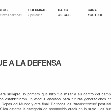
BLOG
COLUMNAS
RADIO
CANAL
38ECOS
YOUTUBE
Nuevas entradas
Opiniones
UE A LA DEFENSA
ara siempre, lo primero que hizo fue mirar a su centro del camp
o establecieron un
modus operandi
para futuras generaciones c
s Copas del Mundo y otra final. De todos los
“mediocentros”
post-Ital
Silva ostenta la categoría de reconocido crack en lo suyo. Los hu