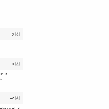
+3
0
ue la
ba.
+2
lsea y el del