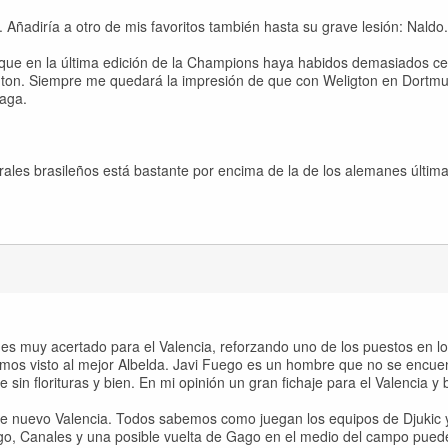
ñadiría a otro de mis favoritos también hasta su grave lesión: Naldo.
que en la última edición de la Champions haya habidos demasiados ce
igton. Siempre me quedará la impresión de que con Weligton en Dortmun
laga.
trales brasileños está bastante por encima de la de los alemanes últim
 es muy acertado para el Valencia, reforzando uno de los puestos en 
mos visto al mejor Albelda. Javi Fuego es un hombre que no se encuen
 sin florituras y bien. En mi opinión un gran fichaje para el Valencia y 
te nuevo Valencia. Todos sabemos como juegan los equipos de Djukic 
go, Canales y una posible vuelta de Gago en el medio del campo puede