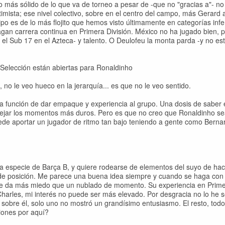
o más sólido de lo que va de torneo a pesar de -que no "gracias a"- no
imista; ese nivel colectivo, sobre en el centro del campo, más Gerard 
ipo es de lo más flojito que hemos visto últimamente en categorías infe
gan carrera continua en Primera División. México no ha jugado bien, 
el Sub 17 en el Azteca- y talento. O Deulofeu la monta parda -y no es
a Selección están abiertas para Ronaldinho
, no le veo hueco en la jerarquía... es que no le veo sentido.
a función de dar empaque y experiencia al grupo. Una dosis de saber 
ejar los momentos más duros. Pero es que no creo que Ronaldinho se
uede aportar un jugador de ritmo tan bajo teniendo a gente como Berna
na especie de Barça B, y quiere rodearse de elementos del suyo de ha
go de posición. Me parece una buena idea siempre y cuando se haga co
me da más miedo que un nublado de momento. Su experiencia en Prim
harles, mi interés no puede ser más elevado. Por desgracia no lo he 
sobre él, solo uno no mostró un grandísimo entusiasmo. El resto, tod
iones por aquí?