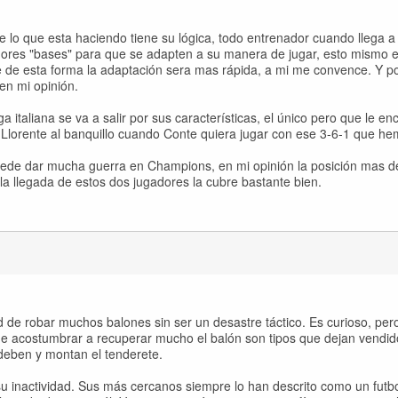
 lo que esta haciendo tiene su lógica, todo entrenador cuando llega a
ores "bases" para que se adapten a su manera de jugar, esto mismo e
 de esta forma la adaptación sera mas rápida, a mi me convence. Y por
en mi opinión.
ga italiana se va a salir por sus características, el único pero que le en
lorente al banquillo cuando Conte quiera jugar con ese 3-6-1 que he
uede dar mucha guerra en Champions, en mi opinión la posición mas dé
n la llegada de estos dos jugadores la cubre bastante bien.
d de robar muchos balones sin ser un desastre táctico. Es curioso, per
que acostumbrar a recuperar mucho el balón son tipos que dejan vendid
deben y montan el tenderete.
u inactividad. Sus más cercanos siempre lo han descrito como un futbol