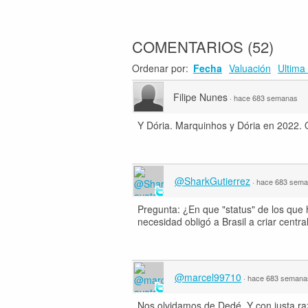
COMENTARIOS
(
52
)
Ordenar por:
Fecha
Valuación
Ultima 
Filipe Nunes
·
hace 683 semanas
Y Dória. Marquinhos y Dória en 2022. 
@SharkGutierrez
·
hace 683 sem
Pregunta: ¿En que "status" de los que 
necesidad obligó a Brasil a criar cen
@marcel99710
·
hace 683 semana
Nos olvidamos de Dedé. Y con justa raz