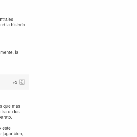
ntrales
d la historia
amente, la
+3
los que mas
tra en los
barato.
y este
 jugar bien,