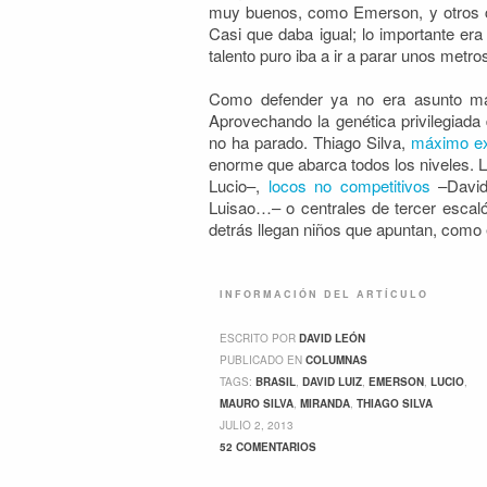
muy buenos, como Emerson, y otros
Casi que daba igual; lo importante era
talento puro iba a ir a parar unos metr
Como defender ya no era asunto marg
Aprovechando la genética privilegiada
no ha parado. Thiago Silva,
máximo e
enorme que abarca todos los niveles. L
Lucio–,
locos no competitivos
–David 
Luisao…– o centrales de tercer escaló
detrás llegan niños que apuntan, como 
INFORMACIÓN DEL ARTÍCULO
ESCRITO POR
DAVID LEÓN
PUBLICADO EN
COLUMNAS
TAGS:
BRASIL
,
DAVID LUIZ
,
EMERSON
,
LUCIO
,
MAURO SILVA
,
MIRANDA
,
THIAGO SILVA
JULIO 2, 2013
52 COMENTARIOS