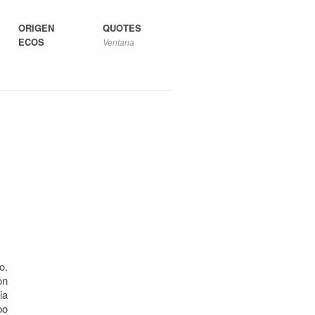
ORIGEN
QUOTES
ECOS
Ventana
o.
on
ia
bo