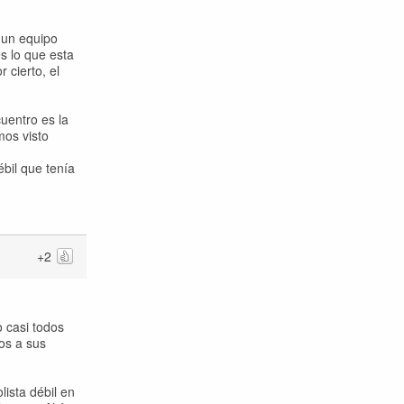
 un equipo
s lo que esta
 cierto, el
cuentro es la
mos visto
bil que tenía
+2
o casi todos
os a sus
ista débil en