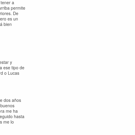
 tener a
arriba permite
riores. De
pero es un
tá bien
estar y
a ese tipo de
rd o Lucas
ce dos años
n buenos
era me ha
seguido hasta
os me lo