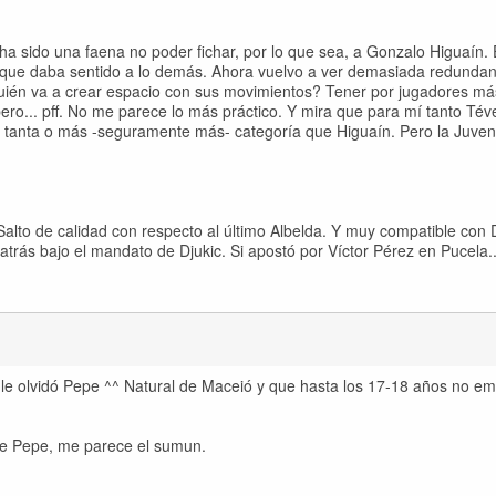
 sido una faena no poder fichar, por lo que sea, a Gonzalo Higuaín. 
dor que daba sentido a lo demás. Ahora vuelvo a ver demasiada redunda
quién va a crear espacio con sus movimientos? Tener por jugadores má
 pero... pff. No me parece lo más práctico. Y mira que para mí tanto Té
n tanta o más -seguramente más- categoría que Higuaín. Pero la Juven
lto de calidad con respecto al último Albelda. Y muy compatible con D
 atrás bajo el mandato de Djukic. Si apostó por Víctor Pérez en Pucela..
 le olvidó Pepe ^^ Natural de Maceió y que hasta los 17-18 años no em
 de Pepe, me parece el sumun.