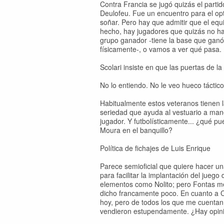
Contra Francia se jugó quizás el partid
Deulofeu. Fue un encuentro para el opt
soñar. Pero hay que admitir que el equ
hecho, hay jugadores que quizás no ha
grupo ganador -tiene la base que ganó 
físicamente-, o vamos a ver qué pasa.
Scolari insiste en que las puertas de l
No lo entiendo. No le veo hueco táctico
Habitualmente estos veteranos tienen l
seriedad que ayuda al vestuario a man
jugador. Y futbolísticamente... ¿qué p
Moura en el banquillo?
Política de fichajes de Luis Enrique
Parece semioficial que quiere hacer u
para facilitar la implantación del jue
elementos como Nolito; pero Fontas 
dicho francamente poco. En cuanto a C
hoy, pero de todos los que me cuentan 
vendieron estupendamente. ¿Hay opin