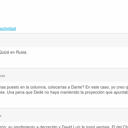
actividad
Quizá en Rusia.
anas
has puesto en la columna, colocarías a Dante? En este caso, yo creo q
trales. Una pena que Dedé no haya mantenido la proyección que apunta
s
ón: su rendimiento a decrecido y David Luiz le tomó ventaja. El del Che