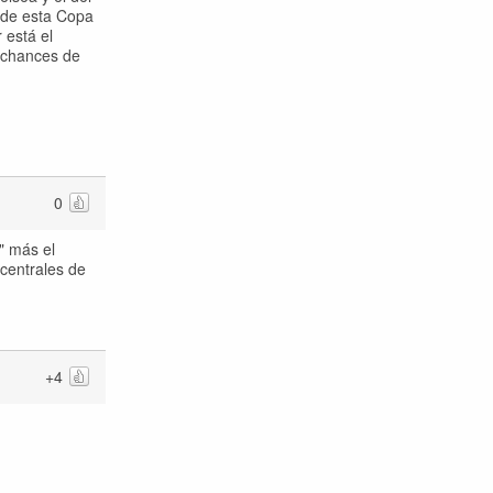
3 de esta Copa
 está el
s chances de
0
" más el
centrales de
+4