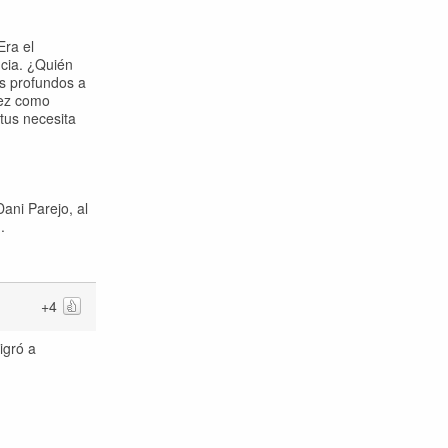
Era el
ncia. ¿Quién
s profundos a
vez como
tus necesita
ani Parejo, al
.
+4
igró a