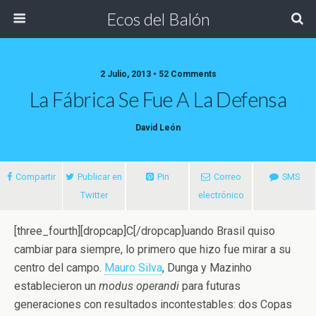
Ecos del Balón
2 Julio, 2013 • 52 Comments
La Fábrica Se Fue A La Defensa
David León
Compartir
Publicar en
Pin
Correo
SMS
Twitter
electrónico
[three_fourth][dropcap]C[/dropcap]uando Brasil quiso
cambiar para siempre, lo primero que hizo fue mirar a su
centro del campo.
Mauro Silva
, Dunga y
Mazinho
establecieron un
modus operandi
para futuras
generaciones con resultados incontestables: dos Copas