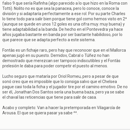
falso 9 que sería Rafinha (algo parecido a lo que hizo en la Roma con
Totti). Nolito no es que sea la panacea, pero lo conoce, conoce la
división y si adaptaría perfectamente a ese rol. Por su parte Charles
lo tiene todo para salir bien porque tiene gol como hemos visto en 2ª
(aunque se quede en unos 12 goles es una cifra muy. muy buena) y
tiene adaptabilidad a la banda. De hecho en el Pontevedra ya hace
años jugaba bastante en banda por ser bastante habilidoso, por lo
que parece que se adapta perfecto a este sistema.
Fontàs es un fichaje raro, pero hay que reconocer que en el Mallorca
apenas jugó en su puesto. Demidov, Cabral o Túñez no han
demostrado que merezcan ser tampoco indiscutibles y el Fontàs
prelesión le daba para poder competir el puesto al menos.
Lucho seguro que mataría por Oriol Romeu, pero a pesar de que
sonó creo que es imposible que lo consiga salvo que el Chelsea
pague casi toda la ficha y el jugador tire por el camino emotivo. De no
ser él, Jonathan Dos Santos sería una buena baza, pero ya se sabe
el chaval las reticencias que tiene para salir de casa.
Acabo y completo: Van a hacer la pretemporada en Vilagarcía de
Arousa. El que se quiera pasar ya sabe ^^.