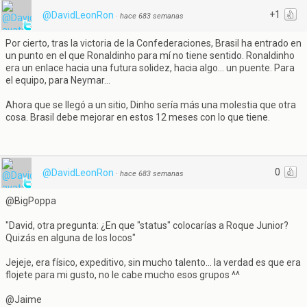
+1
@DavidLeonRon
·
hace 683 semanas
Por cierto, tras la victoria de la Confederaciones, Brasil ha entrado en
un punto en el que Ronaldinho para mí no tiene sentido. Ronaldinho
era un enlace hacia una futura solidez, hacia algo... un puente. Para
el equipo, para Neymar...
Ahora que se llegó a un sitio, Dinho sería más una molestia que otra
cosa. Brasil debe mejorar en estos 12 meses con lo que tiene.
0
@DavidLeonRon
·
hace 683 semanas
@BigPoppa
"David, otra pregunta: ¿En que "status" colocarías a Roque Junior?
Quizás en alguna de los locos"
Jejeje, era físico, expeditivo, sin mucho talento... la verdad es que era
flojete para mi gusto, no le cabe mucho esos grupos ^^
@Jaime