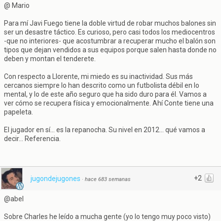
@ Mario
Para mí Javi Fuego tiene la doble virtud de robar muchos balones sin
ser un desastre táctico. Es curioso, pero casi todos los mediocentros
-que no interiores- que acostumbrar a recuperar mucho el balón son
tipos que dejan vendidos a sus equipos porque salen hasta donde no
deben y montan el tenderete.
Con respecto a Llorente, mi miedo es su inactividad. Sus más
cercanos siempre lo han descrito como un futbolista débil en lo
mental, y lo de este año seguro que ha sido duro para él. Vamos a
ver cómo se recupera física y emocionalmente. Ahí Conte tiene una
papeleta.
El jugador en sí... es la repanocha. Su nivel en 2012... qué vamos a
decir... Referencia.
+2
jugondejugones
·
hace 683 semanas
@abel
Sobre Charles he leído a mucha gente (yo lo tengo muy poco visto)