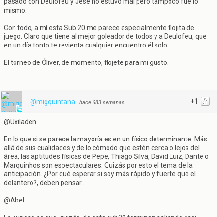
pasado con Deulofeu y Jesé no estuvo mal pero tampoco fue lo
mismo.
Con todo, a mí esta Sub 20 me parece especialmente flojita de
juego. Claro que tiene al mejor goleador de todos y a Deulofeu, que
en un día tonto te revienta cualquier encuentro él solo.
El torneo de Óliver, de momento, flojete para mi gusto.
+1
@migquintana
·
hace 683 semanas
@Uxiladen
En lo que si se parece la mayoría es en un físico determinante. Más
allá de sus cualidades y de lo cómodo que estén cerca o lejos del
área, las aptitudes físicas de Pepe, Thiago Silva, David Luiz, Dante o
Marquinhos son espectaculares. Quizás por esto el tema de la
anticipación. ¿Por qué esperar si soy más rápido y fuerte que el
delantero?, deben pensar...
@Abel