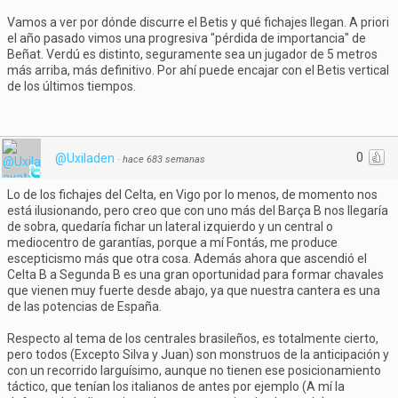
Vamos a ver por dónde discurre el Betis y qué fichajes llegan. A priori
el año pasado vimos una progresiva "pérdida de importancia" de
Beñat. Verdú es distinto, seguramente sea un jugador de 5 metros
más arriba, más definitivo. Por ahí puede encajar con el Betis vertical
de los últimos tiempos.
0
@Uxiladen
·
hace 683 semanas
Lo de los fichajes del Celta, en Vigo por lo menos, de momento nos
está ilusionando, pero creo que con uno más del Barça B nos llegaría
de sobra, quedaría fichar un lateral izquierdo y un central o
mediocentro de garantías, porque a mí Fontás, me produce
escepticismo más que otra cosa. Además ahora que ascendió el
Celta B a Segunda B es una gran oportunidad para formar chavales
que vienen muy fuerte desde abajo, ya que nuestra cantera es una
de las potencias de España.
Respecto al tema de los centrales brasileños, es totalmente cierto,
pero todos (Excepto Silva y Juan) son monstruos de la anticipación y
con un recorrido larguísimo, aunque no tienen ese posicionamiento
táctico, que tenían los italianos de antes por ejemplo (A mí la