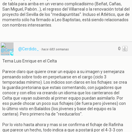
de tabla para arriba en un verano complicadísimo (Beñat, Cañas,
San Miguel, Pabón...), el regreso del Villarreal o la renovación total del
proyecto del Sevilla de los ''mediapuntitas''. Incluso el Atlético, que de
momento sólo ha firmado a Leo Baptistao, está siendo relacionados
con nombres interesantes.
0
@Cerdido_
·
hace 683 semanas
Tema Luis Enrique en el Celta
Parece claro que quiere crear un equipo a su imagen y semejanza
pensando sobre todo en perpetuarse en el cargo (ciclo 3
temporadas mínimo). Los indicios son claros en los fichajes: se crea
la guardia pretoriana que estais comentando, con jugadores que
conoce y con ellos va creando un idioma que los canteranos del
Celta que vayan subiendo al primer equipo puedan asimilarlo. Por
eso puede chocar un poco sus fichajes (de fuera pero jóvenes) con
lo último visto en Balaídos (los jóvenes y base del equipo es la
cantera). Pero primero ha de "reeducarlos".
Por lo visto hasta ahora y mas si se confirma el fichaje de Rafinha
que parece un hecho, todo indica a que a postará por el 4-3-3 con