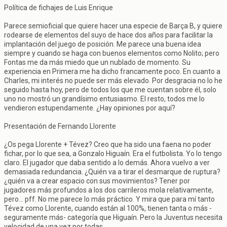
Política de fichajes de Luis Enrique
Parece semioficial que quiere hacer una especie de Barça B, y quiere
rodearse de elementos del suyo de hace dos años para facilitar la
implantación del juego de posición. Me parece una buena idea
siempre y cuando se haga con buenos elementos como Nolito; pero
Fontas me da más miedo que un nublado de momento. Su
experiencia en Primera me ha dicho francamente poco. En cuanto a
Charles, mi interés no puede ser más elevado. Por desgracia no lo he
seguido hasta hoy, pero de todos los que me cuentan sobre él, solo
uno no mostró un grandísimo entusiasmo. El resto, todos me lo
vendieron estupendamente. ¿Hay opiniones por aquí?
Presentación de Fernando Llorente
¿Os pega Llorente + Tévez? Creo que ha sido una faena no poder
fichar, por lo que sea, a Gonzalo Higuaín. Era el futbolista. Yo lo tengo
claro. El jugador que daba sentido a lo demás. Ahora vuelvo a ver
demasiada redundancia. ¿Quién va a tirar el desmarque de ruptura?
¿quién va a crear espacio con sus movimientos? Tener por
jugadores más profundos a los dos carrileros mola relativamente,
pero... pff. No me parece lo más práctico. Y mira que para mí tanto
Tévez como Llorente, cuando están al 100%, tienen tanta o más -
seguramente más- categoría que Higuaín. Pero la Juventus necesita
velocidad de una vez por todas.