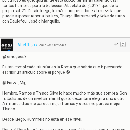
Lo curioso es que, quizás, de esta sub20 terminan saliendo casi
tantos hombres para la Selección Absoluta de ¿2018? que de la
propia sub21. Desde luego, lo más enriquecedor es la mezcla que
puede suponer tener a los Isco, Thiago, Illarramendi y Koke de turno
con Deulofeu, Jesé o Manquillo.
+4
Abel Rojas
·
hace 683 semanas
@ emegees3
Es tan complicado triunfar en la Roma que habría que ir pensando
escribir un artículo sobre el porqué
@ Forza_Mig
Hombre, Ramos a Thiago Silva le hace mucho más que sombra. Son
futbolistas de un nivel similar. El gusto decantará elegir a uno u otro.
A mí unos días me parece mejor Ramos y otros me parece mejor
Thiago.
Desde luego, Hummels no está en ese nivel.
Pepe sí. Pero habrá que ver qué pasa con él tras la lesión, porque su