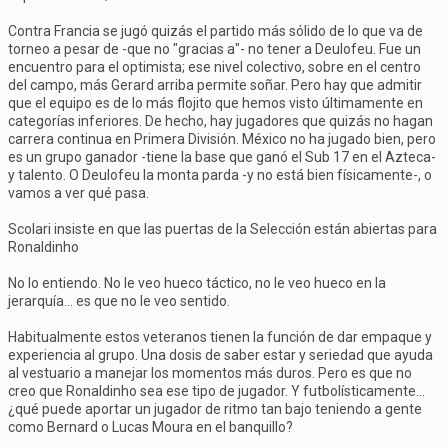
Contra Francia se jugó quizás el partido más sólido de lo que va de
torneo a pesar de -que no "gracias a"- no tener a Deulofeu. Fue un
encuentro para el optimista; ese nivel colectivo, sobre en el centro
del campo, más Gerard arriba permite soñar. Pero hay que admitir
que el equipo es de lo más flojito que hemos visto últimamente en
categorías inferiores. De hecho, hay jugadores que quizás no hagan
carrera continua en Primera División. México no ha jugado bien, pero
es un grupo ganador -tiene la base que ganó el Sub 17 en el Azteca-
y talento. O Deulofeu la monta parda -y no está bien físicamente-, o
vamos a ver qué pasa.
Scolari insiste en que las puertas de la Selección están abiertas para
Ronaldinho
No lo entiendo. No le veo hueco táctico, no le veo hueco en la
jerarquía... es que no le veo sentido.
Habitualmente estos veteranos tienen la función de dar empaque y
experiencia al grupo. Una dosis de saber estar y seriedad que ayuda
al vestuario a manejar los momentos más duros. Pero es que no
creo que Ronaldinho sea ese tipo de jugador. Y futbolísticamente...
¿qué puede aportar un jugador de ritmo tan bajo teniendo a gente
como Bernard o Lucas Moura en el banquillo?