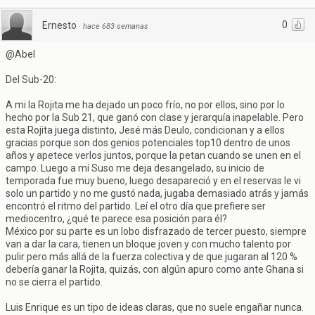
0
Ernesto
·
hace 683 semanas
@Abel
Del Sub-20:
A mi la Rojita me ha dejado un poco frío, no por ellos, sino por lo
hecho por la Sub 21, que ganó con clase y jerarquía inapelable. Pero
esta Rojita juega distinto, Jesé más Deulo, condicionan y a ellos
gracias porque son dos genios potenciales top10 dentro de unos
años y apetece verlos juntos, porque la petan cuando se unen en el
campo. Luego a mí Suso me deja desangelado, su inicio de
temporada fue muy bueno, luego desapareció y en el reservas le vi
solo un partido y no me gustó nada, jugaba demasiado atrás y jamás
encontró el ritmo del partido. Leí el otro día que prefiere ser
mediocentro, ¿qué te parece esa posición para él?
México por su parte es un lobo disfrazado de tercer puesto, siempre
van a dar la cara, tienen un bloque joven y con mucho talento por
pulir pero más allá de la fuerza colectiva y de que jugaran al 120 %
debería ganar la Rojita, quizás, con algún apuro como ante Ghana si
no se cierra el partido.
Luis Enrique es un tipo de ideas claras, que no suele engañar nunca.