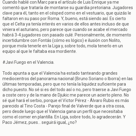
Cuando hablé con Marc para el artículo de Luis Enrique ya me
comentó que trataría de montarse su guardia pretoriana. Jugadores
clave para él, tanto en el césped como en el vestuario, que quizás le
faltaron en su paso por Roma. Y, bueno, está siendo así. Es cierto
que el Celta ya tenía interés en varios de ellos antes incluso de que
viniera el asturiano, pero parece que cuando se acabe el mercado
habrá 3-4 jugadores con pasado culé. Personalmente, de momento
incertidumbre con Fontás (cómo es lógico) e ilusión con Nolito,
porque mola tenerle en la Liga y, sobre todo, mola tenerlo en un
equipo al que le faltaba esa mordiente.
#Javi Fuego en el Valencia.
Todo apunta a que el Valencia ha estado tanteando grandes
mediocentros del panorama nacional (Bruno Soriano o Iborra) en las
últimas temporadas, pero que no tenía la liquidez suficiente para
dicho puesto. No sé si es del todo así o no, pero traerse a Javi Fuego
a coste cero y de la mano de Djukic me parece un acierto pleno. No
sé qué hará el serbio, porque el Vïctor Pérez - Álvaro Rubio es más
parecido al Tino Costa - Parejo final de Valverde que a otra cosa,
pero desde luego que el Valencia gana un perfil que necesitaba
como el comer en plantilla. En Liga, sobre todo, lo agradecerán. Y
Paco Jémez, pues... seguirá igual, ¿no?