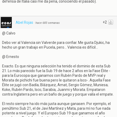
defensa de Italia casi me da pena, conociendo el pasado).
+2
Abel Rojas
·
hace 683 semanas
@ Calvo
Debo ver al Valencia sin Valverde para confiar. Me gusta Djukic, ha
hecho un gran trabajo en Pucela, pero... Valencia es difícil...
@ Ernesto
Exacto. Es que ninguna selección ha tenido el dominio de esta Sub
21. Lo más parecido fue la Sub 19 de hace 2 años en la Fase Élite -
para la Eurocopa que ganamos con Rubén Pardo de MVP real y
Morata de pichichi fue buena pero le quitaron a Isco-. Aquella Fase
Élite se jugó con Badía; Blázquez, Amat, Sergio Gómez, Muniesa;
Koke, Rubén Pardo, Isco; Sarabia, Juanmi y Morata. Empataron
contra Inglaterra pero en un baño de juego y porque valía el empate.
El resto siempre ha ido más justa aunque ganasen. Por ejemplo, el
penúltimo Sub 21, el de Javi Martínez y Mata, para mí no fue nada
potente a nivel juego. Y el Europeo Sub 19 que ganamos el año