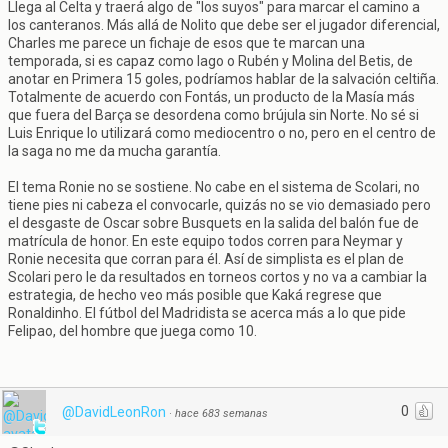
Llega al Celta y traerá algo de "los suyos" para marcar el camino a
los canteranos. Más allá de Nolito que debe ser el jugador diferencial,
Charles me parece un fichaje de esos que te marcan una
temporada, si es capaz como Iago o Rubén y Molina del Betis, de
anotar en Primera 15 goles, podríamos hablar de la salvación celtiña.
Totalmente de acuerdo con Fontás, un producto de la Masía más
que fuera del Barça se desordena como brújula sin Norte. No sé si
Luis Enrique lo utilizará como mediocentro o no, pero en el centro de
la saga no me da mucha garantía.
El tema Ronie no se sostiene. No cabe en el sistema de Scolari, no
tiene pies ni cabeza el convocarle, quizás no se vio demasiado pero
el desgaste de Oscar sobre Busquets en la salida del balón fue de
matrícula de honor. En este equipo todos corren para Neymar y
Ronie necesita que corran para él. Así de simplista es el plan de
Scolari pero le da resultados en torneos cortos y no va a cambiar la
estrategia, de hecho veo más posible que Kaká regrese que
Ronaldinho. El fútbol del Madridista se acerca más a lo que pide
Felipao, del hombre que juega como 10.
0
@DavidLeonRon
·
hace 683 semanas