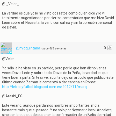
@ _Veler_
La verdad es que yo lo he visto dos ratos como quien dice y lo vi
totalmente sugestionado por ciertos comentarios que me hizo David
León sobre él. Necesitaría verlo con calma y sin la opresión personal
de David.
0
@migquintana
·
hace 683 semanas
@Veler
Yo sólo le he visto en un partido, pero por lo que han dicho varias
veces David León y, sobre todo, David de la Peña, la verdad es que
tiene buena pinta. Si te sirve, aquí te dejo un artículo que público éste
último cuando Zeman le comenzó a dar cancha en Roma:
http://letrasyfutbol.blogspot.com.es/2012/11/marq...
@Arashi_EG
Este verano, aunque perdamos nombres importantes, mola
bastante más que el pasado. Y no sólo por Neymar o Isco+Ancelotti,
sino por lo que puede suponer la confirmación de un Betis de mitad