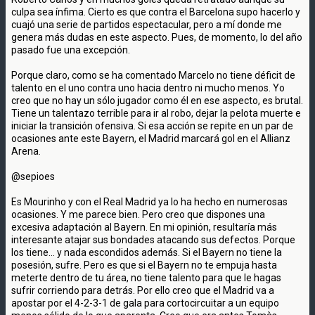
culpa sea ínfima. Cierto es que contra el Barcelona supo hacerlo y
cuajó una serie de partidos espectacular, pero a mí donde me
genera más dudas en este aspecto. Pues, de momento, lo del año
pasado fue una excepción.
Porque claro, como se ha comentado Marcelo no tiene déficit de
talento en el uno contra uno hacia dentro ni mucho menos. Yo
creo que no hay un sólo jugador como él en ese aspecto, es brutal.
Tiene un talentazo terrible para ir al robo, dejar la pelota muerte e
iniciar la transición ofensiva. Si esa acción se repite en un par de
ocasiones ante este Bayern, el Madrid marcará gol en el Allianz
Arena.
@sepioes
Es Mourinho y con el Real Madrid ya lo ha hecho en numerosas
ocasiones. Y me parece bien. Pero creo que dispones una
excesiva adaptación al Bayern. En mi opinión, resultaría más
interesante atajar sus bondades atacando sus defectos. Porque
los tiene... y nada escondidos además. Si el Bayern no tiene la
posesión, sufre. Pero es que si el Bayern no te empuja hasta
meterte dentro de tu área, no tiene talento para que le hagas
sufrir corriendo para detrás. Por ello creo que el Madrid va a
apostar por el 4-2-3-1 de gala para cortocircuitar a un equipo