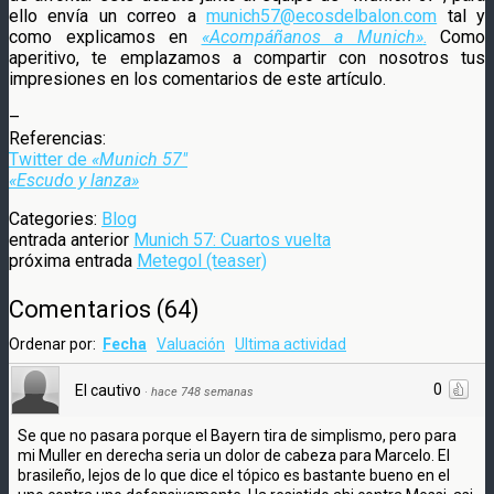
ello envía un correo a
munich57@ecosdelbalon.com
tal y
como explicamos en
«Acompáñanos a Munich»
.
Como
aperitivo, te emplazamos a compartir con nosotros tus
impresiones en los comentarios de este artículo.
–
Referencias:
Twitter de
«Munich 57″
«Escudo y lanza»
Categories:
Blog
entrada anterior
Munich 57: Cuartos vuelta
próxima entrada
Metegol (teaser)
Comentarios
(
64
)
Ordenar por:
Fecha
Valuación
Ultima actividad
0
El cautivo
·
hace 748 semanas
Se que no pasara porque el Bayern tira de simplismo, pero para
mi Muller en derecha seria un dolor de cabeza para Marcelo. El
brasileño, lejos de lo que dice el tópico es bastante bueno en el