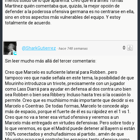
menos sólido de lo que aparenta. Creo que era antes Tomàs
Martínez quién comentaba que, quizás, la mejor opción de
defender a la poderosa ofensiva germana es no centrarse en ella,
sino en otros aspectos más vulnerables del equipo. Y estoy
totalmente de acuerdo.
0
@SharkGutierrez
·
hace 748 semanas
Sin leer mucho más allá del tercer comentario:
Creo que Marcelo es suficiente lateral para Robben...pero
tampoco veo que nadie señala en este tema, la posibilidad de que
Mourinho introduzca un trivote, precisamente con un jugador
como Lass Diarrá para ayudar en defensa al dos contra uno bien
sea Robben o bien sea Ribbery. Incluso hasta tres si la ocasión lo
permite. Creo que es muchísimo más importante que decidir si es
Marcelo o Coentrao. De todas formas, Marcelo te concede algo
más de espacio, porque el fuerte de él es su rápidez en el 1 vs 1.
Creo que no va a tener esa virtud ofensiva y veremos a un
Marcelo más entregado en virtudes defensivas. Pero sobre todo y
lo que veremos, es que el Madrid puede detener al Bayern si están
100% conectados y enchufadísimos al partido...amén de que
Mourinho procurará controlar los espacios tanto ofensiva como