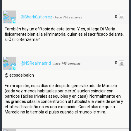
0
@SharkGutierrez
·
hace 748 semanas
También hay un offtopic de este tema. Y es, si llega Di María
fisicamente bien a la eliminatoria, quien es el sacrificado delante,
si Özil o Benzemá?
0
@NSRealmadrid
·
hace 748 semanas
@ ecosdelbalon
En mi opinión, esos días de despiste generalizado de Marcelo
(cada vez menos habituales por cierto) suelen coincidir con
partidos fáciles (rivales asequibles y en casa). Normalmente en
las grandes citas la concentración al futbolista le viene de serie y
el lateral brasileño no es una excepción. Con el plus de que a
Marcelo no le tiembla el pulso cuando el mundo le mira.