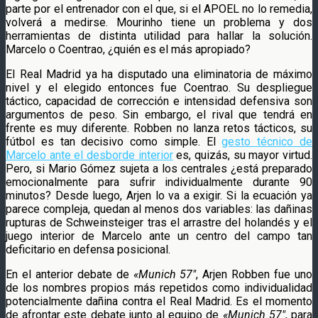
parte por el entrenador con el que, si el APOEL no lo remedia,
volverá a medirse. Mourinho tiene un problema y dos
herramientas de distinta utilidad para hallar la solución.
Marcelo o Coentrao, ¿quién es el más apropiado?
El Real Madrid ya ha disputado una eliminatoria de máximo
nivel y el elegido entonces fue Coentrao. Su despliegue
táctico, capacidad de corrección e intensidad defensiva son
argumentos de peso. Sin embargo, el rival que tendrá en
frente es muy diferente. Robben no lanza retos tácticos, su
fútbol es tan decisivo como simple. El
gesto técnico de
Marcelo ante el desborde interior
es, quizás, su mayor virtud.
Pero, si Mario Gómez sujeta a los centrales ¿está preparado
emocionalmente para sufrir individualmente durante 90
minutos? Desde luego, Arjen lo va a exigir. Si la ecuación ya
parece compleja, quedan al menos dos variables: las dañinas
rupturas de Schweinsteiger tras el arrastre del holandés y el
juego interior de Marcelo ante un centro del campo tan
deficitario en defensa posicional.
En el anterior debate de
«Munich 57″
, Arjen Robben fue uno
de los nombres propios más repetidos como individualidad
potencialmente dañina contra el Real Madrid. Es el momento
de afrontar este debate junto al equipo de
«Munich 57″
, para