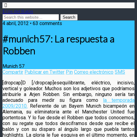
Ecos del Balón
4 abril, 2012 • 63 comments
#munich57: La respuesta a
Robben
Munich 57
Compartir
Publicar en Twitter
Pin
Correo electrónico
SMS
[dropcap]D [/dropcap]esequilibrante, eléctrico, incisivo,
vertical y goleador. Muchos son los adjetivos que podríamos
atribuirle a Arjen Robben. Sin embargo, ninguno sería tan
adecuado para medir su figura como
la temporada
2009/2010.
Referente de un Bayern Munich
bicampeón en
Alemania, su eliminatoria ante el Manchester United fue
portentosa. Y lo fue desde el Robben que todos conocemos,
con su regate que todos desciframos desde que recibe el
balón y con su disparo al ángulo largo que puebla tantos
highlights. La gloria le fue esquiva en el último momento, en