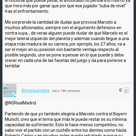
emocional que puede pesar, el aficionado no pensará lo mismo ya
que mira más por ganar que por que ese jugador "suba de nivel"
tras el enfrentamiento.
Me sorprende la cantidad de dudas que provoca Marcelo a
muchos aficionados, siempre con el argumento defensivo en
contra suya, , de veras alguien puede dudar de que Marcelo es el
mejor lateral izquierdo del planeta y además cuando llegue a una
etapa más madura de su carrera, por ejemplo, los 27 años, va a
ser el mejor en su posición con bastante ventaja respecto al
posible segundo, uno se pone a pensar en lo que puede y debe
crecer en cada una de las facetas del juego y da para ponerse a
temblar.
0
@migquintana
·
hace 748 semanas
@NSRealMadrid
Partiendo de que yo también elegiría a Marcelo contra el Bayern
Munich, creo que el tema que más le puede restar es su mínima
capacidad de sufrimiento. Esto le hace menos competitivo, no
sabe vivir el partido con un cuchillo entre los dientes como hacía
Roberto Carlos y en muchos goles queda retratado aunque su