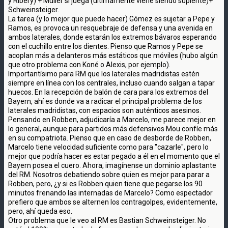
y Ribery) + Müller si juega (últimamente viene siendo suplente)+
Schweinsteiger.
La tarea (y lo mejor que puede hacer) Gómez es sujetar a Pepe y
Ramos, es provoca un resquebraje de defensa y una avenida en
ambos laterales, donde estarán los extremos bávaros esperando
con el cuchillo entre los dientes. Pienso que Ramos y Pepe se
acoplan más a delanteros más estáticos que móviles (hubo algún
que otro problema con Koné o Alexis, por ejemplo).
Importantísimo para RM que los laterales madridistas estén
siempre en línea con los centrales, incluso cuando salgan a tapar
huecos. En la recepción de balón de cara para los extremos del
Bayern, ahí es donde va a radicar el principal problema de los
laterales madridistas, con espacios son auténticos asesinos.
Pensando en Robben, adjudicaría a Marcelo, me parece mejor en
lo general, aunque para partidos más defensivos Mou confíe más
en su compatriota. Pienso que en caso de desborde de Robben,
Marcelo tiene velocidad suficiente como para "cazarle", pero lo
mejor que podría hacer es estar pegado a él en el momento que el
Bayern posea el cuero. Ahora, imagínense un dominio aplastante
del RM. Nosotros debatiendo sobre quien es mejor para parar a
Robben, pero, ¿y si es Robben quien tiene que pegarse los 90
minutos frenando las internadas de Marcelo? Como espectador
prefiero que ambos se alternen los contragolpes, evidentemente,
pero, ahí queda eso.
Otro problema que le veo al RM es Bastian Schweinsteiger. No