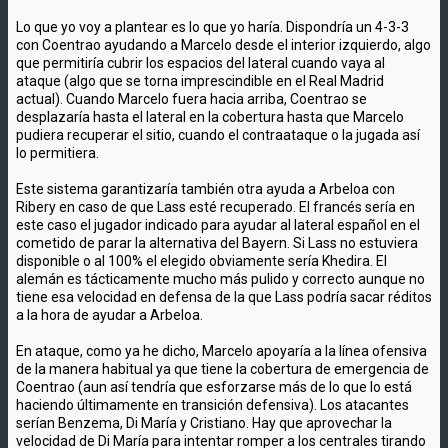
Lo que yo voy a plantear es lo que yo haría. Dispondría un 4-3-3
con Coentrao ayudando a Marcelo desde el interior izquierdo, algo
que permitiría cubrir los espacios del lateral cuando vaya al
ataque (algo que se torna imprescindible en el Real Madrid
actual). Cuando Marcelo fuera hacia arriba, Coentrao se
desplazaría hasta el lateral en la cobertura hasta que Marcelo
pudiera recuperar el sitio, cuando el contraataque o la jugada así
lo permitiera.
Este sistema garantizaría también otra ayuda a Arbeloa con
Ribery en caso de que Lass esté recuperado. El francés sería en
este caso el jugador indicado para ayudar al lateral español en el
cometido de parar la alternativa del Bayern. Si Lass no estuviera
disponible o al 100% el elegido obviamente sería Khedira. El
alemán es tácticamente mucho más pulido y correcto aunque no
tiene esa velocidad en defensa de la que Lass podría sacar réditos
a la hora de ayudar a Arbeloa.
En ataque, como ya he dicho, Marcelo apoyaría a la línea ofensiva
de la manera habitual ya que tiene la cobertura de emergencia de
Coentrao (aun así tendría que esforzarse más de lo que lo está
haciendo últimamente en transición defensiva). Los atacantes
serían Benzema, Di María y Cristiano. Hay que aprovechar la
velocidad de Di María para intentar romper a los centrales tirando