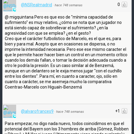
0
@NSRealmadrid
·
hace 748 semanas
@ migquintana Pero es que eso de "mínima capacidad de
sufirmiento" es muy relativo, ¿cómo se nota que un jugador no
está siendo capaz de sobrellevar el sufrimiento? ¿en la
agresividad con que se emplea? ¿en el gesto?
Creo que el carácter futbolístico de Marcelo, es el que es, para
bien y para mal. Acepto que en ocasiones se dispersa, o no
imprime la intensidad necesaria. Pero ese ese mismo caracter el
que le permite hacer hacer bien un control en un momento crítico
cuando los demás fallan, o tomar la decisión adecuada cuando a
otro le podría la presión. Es un caso similar al de Benzemá,
aunque en un delantero se le exija menos jugar "con el cuchillo
entre los dientes". Para mí, en cuanto a caracter, ojo, sólo en
cuanto a carácter, se me asemeja mucho la comparativa
Coentrao-Marcelo con Higuaín-Benzemá
+1
@alvarofrances9
·
hace 748 semanas
Para empezar, no digo nada nuevo, todos coincidimos en que el
potencial del Bayern son los 3 hombres de arriba (Gómez, Robben