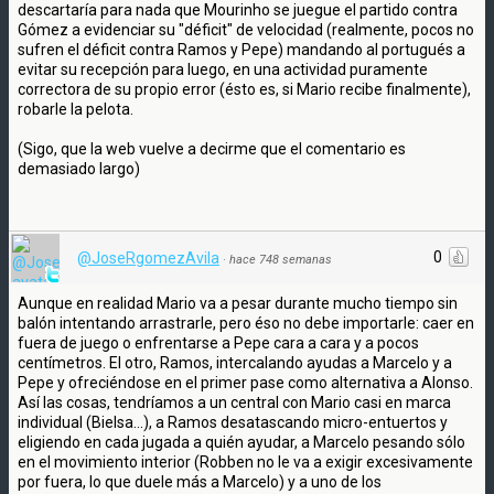
descartaría para nada que Mourinho se juegue el partido contra
Gómez a evidenciar su "déficit" de velocidad (realmente, pocos no
sufren el déficit contra Ramos y Pepe) mandando al portugués a
evitar su recepción para luego, en una actividad puramente
correctora de su propio error (ésto es, si Mario recibe finalmente),
robarle la pelota.
(Sigo, que la web vuelve a decirme que el comentario es
demasiado largo)
0
@JoseRgomezAvila
·
hace 748 semanas
Aunque en realidad Mario va a pesar durante mucho tiempo sin
balón intentando arrastrarle, pero éso no debe importarle: caer en
fuera de juego o enfrentarse a Pepe cara a cara y a pocos
centímetros. El otro, Ramos, intercalando ayudas a Marcelo y a
Pepe y ofreciéndose en el primer pase como alternativa a Alonso.
Así las cosas, tendríamos a un central con Mario casi en marca
individual (Bielsa...), a Ramos desatascando micro-entuertos y
eligiendo en cada jugada a quién ayudar, a Marcelo pesando sólo
en el movimiento interior (Robben no le va a exigir excesivamente
por fuera, lo que duele más a Marcelo) y a uno de los