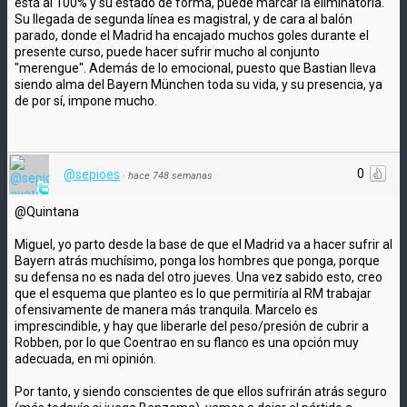
está al 100% y su estado de forma, puede marcar la eliminatoria.
Su llegada de segunda línea es magistral, y de cara al balón
parado, donde el Madrid ha encajado muchos goles durante el
presente curso, puede hacer sufrir mucho al conjunto
"merengue". Además de lo emocional, puesto que Bastian lleva
siendo alma del Bayern München toda su vida, y su presencia, ya
de por sí, impone mucho.
0
@sepioes
·
hace 748 semanas
@Quintana
Miguel, yo parto desde la base de que el Madrid va a hacer sufrir al
Bayern atrás muchísimo, ponga los hombres que ponga, porque
su defensa no es nada del otro jueves. Una vez sabido esto, creo
que el esquema que planteo es lo que permitiría al RM trabajar
ofensivamente de manera más tranquila. Marcelo es
imprescindible, y hay que liberarle del peso/presión de cubrir a
Robben, por lo que Coentrao en su flanco es una opción muy
adecuada, en mi opinión.
Por tanto, y siendo conscientes de que ellos sufrirán atrás seguro