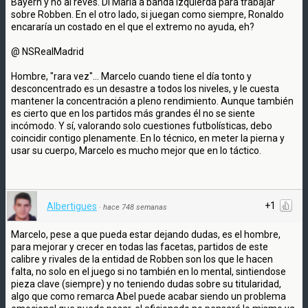
Bayern y no al revés. Di María a banda izquierda para trabajar
sobre Robben. En el otro lado, si juegan como siempre, Ronaldo
encararía un costado en el que el extremo no ayuda, eh?
@ NSRealMadrid
Hombre, "rara vez"... Marcelo cuando tiene el día tonto y
desconcentrado es un desastre a todos los niveles, y le cuesta
mantener la concentración a pleno rendimiento. Aunque también
es cierto que en los partidos más grandes él no se siente
incómodo. Y sí, valorando solo cuestiones futbolísticas, debo
coincidir contigo plenamente. En lo técnico, en meter la pierna y
usar su cuerpo, Marcelo es mucho mejor que en lo táctico.
+1
Albertigues
·
hace 748 semanas
Marcelo, pese a que pueda estar dejando dudas, es el hombre,
para mejorar y crecer en todas las facetas, partidos de este
calibre y rivales de la entidad de Robben son los que le hacen
falta, no solo en el juego si no también en lo mental, sintiendose
pieza clave (siempre) y no teniendo dudas sobre su titularidad,
algo que como remarca Abel puede acabar siendo un problema