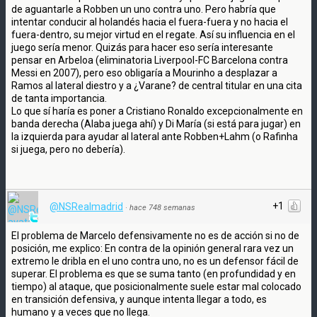
de aguantarle a Robben un uno contra uno. Pero habría que
intentar conducir al holandés hacia el fuera-fuera y no hacia el
fuera-dentro, su mejor virtud en el regate. Así su influencia en el
juego sería menor. Quizás para hacer eso sería interesante
pensar en Arbeloa (eliminatoria Liverpool-FC Barcelona contra
Messi en 2007), pero eso obligaría a Mourinho a desplazar a
Ramos al lateral diestro y a ¿Varane? de central titular en una cita
de tanta importancia.
Lo que sí haría es poner a Cristiano Ronaldo excepcionalmente en
banda derecha (Alaba juega ahí) y Di María (si está para jugar) en
la izquierda para ayudar al lateral ante Robben+Lahm (o Rafinha
si juega, pero no debería).
+1
@NSRealmadrid
·
hace 748 semanas
El problema de Marcelo defensivamente no es de acción si no de
posición, me explico: En contra de la opinión general rara vez un
extremo le dribla en el uno contra uno, no es un defensor fácil de
superar. El problema es que se suma tanto (en profundidad y en
tiempo) al ataque, que posicionalmente suele estar mal colocado
en transición defensiva, y aunque intenta llegar a todo, es
humano y a veces que no llega.