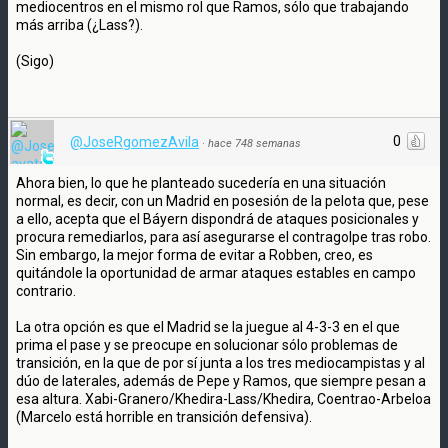
mediocentros en el mismo rol que Ramos, sólo que trabajando
más arriba (¿Lass?).
(Sigo)
0
@JoseRgomezAvila
·
hace 748 semanas
Ahora bien, lo que he planteado sucedería en una situación
normal, es decir, con un Madrid en posesión de la pelota que, pese
a ello, acepta que el Báyern dispondrá de ataques posicionales y
procura remediarlos, para así asegurarse el contragolpe tras robo.
Sin embargo, la mejor forma de evitar a Robben, creo, es
quitándole la oportunidad de armar ataques estables en campo
contrario.
La otra opción es que el Madrid se la juegue al 4-3-3 en el que
prima el pase y se preocupe en solucionar sólo problemas de
transición, en la que de por sí junta a los tres mediocampistas y al
dúo de laterales, además de Pepe y Ramos, que siempre pesan a
esa altura. Xabi-Granero/Khedira-Lass/Khedira, Coentrao-Arbeloa
(Marcelo está horrible en transición defensiva).