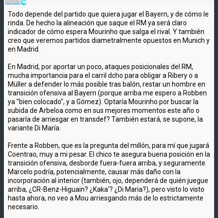
Todo depende del partido que quiera jugar el Bayern, y de cómo le
rinda. De hecho la alineación que saque el RM ya será claro
indicador de cómo espera Mourinho que salga el rival. Y también
creo que veremos partidos diametralmente opuestos en Munich y
en Madrid.
En Madrid, por aportar un poco, ataques posicionales del RM,
mucha importancia para el carril dcho para obligar a Ribery o a
Müller a defender lo más posible tras balón, restar un hombre en
transición ofensiva al Bayern (porque arriba me espero a Robben
ya "bien colocado", y a Gómez). Optaría Mourinho por buscar la
subida de Arbeloa como en sus mejores momentos este año o
pasaría de arriesgar en transdef? También estará, se supone, la
variante Di María.
Frente a Robben, que es la pregunta del millón, para mí que jugará
Coentrao, muy a mi pesar. El chico te asegura buena posición en la
transición ofensiva, desborde fuera-fuera arriba, y seguramente
Marcelo podría, potencialmente, causar más daño con la
incorporación al interior (también, ojo, dependerá de quién juegue
arriba, ¿CR-Benz-Higuain? ¿Kaka'? ¿Di Maria?), pero visto lo visto
hasta ahora, no veo a Mou arriesgando más de lo estrictamente
necesario.