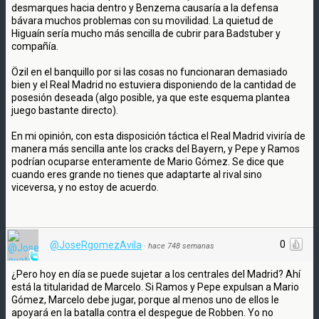
desmarques hacia dentro y Benzema causaría a la defensa
bávara muchos problemas con su movilidad. La quietud de
Higuaín sería mucho más sencilla de cubrir para Badstuber y
compañía.
Özil en el banquillo por si las cosas no funcionaran demasiado
bien y el Real Madrid no estuviera disponiendo de la cantidad de
posesión deseada (algo posible, ya que este esquema plantea
juego bastante directo).
En mi opinión, con esta disposición táctica el Real Madrid viviría de
manera más sencilla ante los cracks del Bayern, y Pepe y Ramos
podrían ocuparse enteramente de Mario Gómez. Se dice que
cuando eres grande no tienes que adaptarte al rival sino
viceversa, y no estoy de acuerdo.
0
@JoseRgomezAvila
·
hace 748 semanas
¿Pero hoy en día se puede sujetar a los centrales del Madrid? Ahí
está la titularidad de Marcelo. Si Ramos y Pepe expulsan a Mario
Gómez, Marcelo debe jugar, porque al menos uno de ellos le
apoyará en la batalla contra el despegue de Robben. Yo no