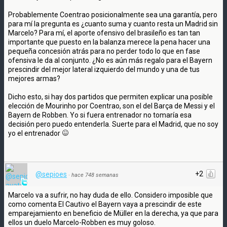
Probablemente Coentrao posicionalmente sea una garantía, pero
para mí la pregunta es ¿cuanto suma y cuanto resta un Madrid sin
Marcelo? Para mí, el aporte ofensivo del brasileño es tan tan
importante que puesto en la balanza merece la pena hacer una
pequeña concesión atrás para no perder todo lo que en fase
ofensiva le da al conjunto. ¿No es aún más regalo para el Bayern
prescindir del mejor lateral izquierdo del mundo y una de tus
mejores armas?
Dicho esto, si hay dos partidos que permiten explicar una posible
elección de Mourinho por Coentrao, son el del Barça de Messi y el
Bayern de Robben. Yo si fuera entrenador no tomaría esa
decisión pero puedo entenderla. Suerte para el Madrid, que no soy
yo el entrenador
+2
@sepioes
·
hace 748 semanas
Marcelo va a sufrir, no hay duda de ello. Considero imposible que
como comenta El Cautivo el Bayern vaya a prescindir de este
emparejamiento en beneficio de Müller en la derecha, ya que para
ellos un duelo Marcelo-Robben es muy goloso.