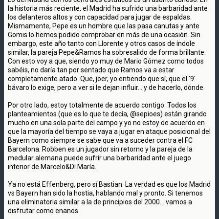
la historia más reciente, el Madrid ha sufrido una barbaridad ante
los delanteros altos y con capacidad para jugar de espaldas.
Mismamente, Pepe es un hombre que las pasa canutas y ante
Gomis lo hemos podido comprobar en más de una ocasión. Sin
embargo, este año tanto con Llorente y otros casos de índole
similar, la pareja Pepe&Ramos ha sobresalido de forma brillante.
Con esto voy a que, siendo yo muy de Mario Gómez como todos
sabéis, no daría tan por sentado que Ramos va a estar
completamente atado. Que, joer, yo entiendo que sí, que el '9'
bávaro lo exige, pero a ver si le dejan influir... y de hacerlo, dónde.
Por otro lado, estoy totalmente de acuerdo contigo. Todos los
planteamientos (que es lo que te decía, @sepioes) están girando
mucho en una sola parte del campo y yo no estoy de acuerdo en
que la mayoría del tiempo se vaya a jugar en ataque posicional del
Bayern como siempre se sabe que va a suceder contra el FC
Barcelona. Robben es un jugador sin retorno y la pareja de la
medular alemana puede sufrir una barbaridad ante el juego
interior de Marcelo&Di María.
Ya no está Effenberg, pero sí Bastian. La verdad es que los Madrid
vs Bayern han sido la hostia, hablando mal y pronto. Si tenemos
una eliminatoria similar a la de principios del 2000... vamos a
disfrutar como enanos.