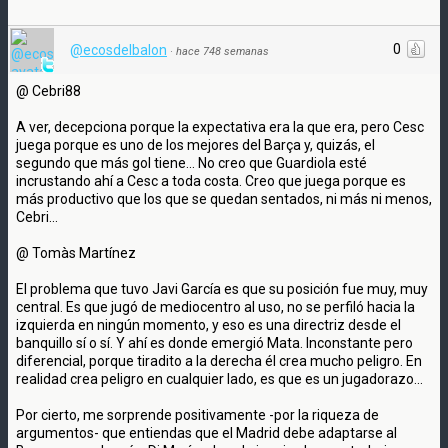
0
@ecosdelbalon
·
hace 748 semanas
@ Cebri88
A ver, decepciona porque la expectativa era la que era, pero Cesc
juega porque es uno de los mejores del Barça y, quizás, el
segundo que más gol tiene... No creo que Guardiola esté
incrustando ahí a Cesc a toda costa. Creo que juega porque es
más productivo que los que se quedan sentados, ni más ni menos,
Cebri...
@ Tomàs Martínez
El problema que tuvo Javi García es que su posición fue muy, muy
central. Es que jugó de mediocentro al uso, no se perfiló hacia la
izquierda en ningún momento, y eso es una directriz desde el
banquillo sí o sí. Y ahí es donde emergió Mata. Inconstante pero
diferencial, porque tiradito a la derecha él crea mucho peligro. En
realidad crea peligro en cualquier lado, es que es un jugadorazo...
Por cierto, me sorprende positivamente -por la riqueza de
argumentos- que entiendas que el Madrid debe adaptarse al