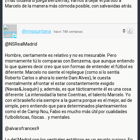
(más todavía si juega Benzema), vamos a dejar el pártido a
Marcelo de la manera más cómoda posible, con salvavidas atrás.
0
@migquintana
·
hace 748 semanas
@NSRealMadrid
Hombre, ciertamente es relativo y no es mesurable. Pero
mismamente tú lo comparas con Benzema, que aunque entiendo
lo que quieres decir creo que son formas de entender el fútbol es
diferente. Marcelo no siente el repliegue (como si lo sentía
Roberto Carlos o ahora lo siente Dani Alves), le cuesta
mentalmente afrontar el estar constantemente exigido
(Navas&Joaquín) y, además, es que tácticamente él es una cosa
diferente. La intensidad la tiene Coentrao, el talento Marcelo. Yo
con el brasileño iría siempre a la guerra porque es el mejor, así de
simple, pero entiendo que para determinados planteamientos
como el de Camp Nou, Fabio es mucho más útil por cualidades
futbolísticas, físicas... y mentales.
@alvarofrances9
Lo del Madrid con los centrales estáticos es un asunto curioso. En