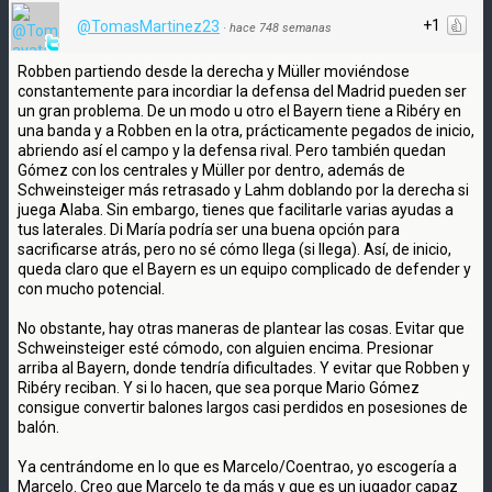
+1
@TomasMartinez23
·
hace 748 semanas
Robben partiendo desde la derecha y Müller moviéndose
constantemente para incordiar la defensa del Madrid pueden ser
un gran problema. De un modo u otro el Bayern tiene a Ribéry en
una banda y a Robben en la otra, prácticamente pegados de inicio,
abriendo así el campo y la defensa rival. Pero también quedan
Gómez con los centrales y Müller por dentro, además de
Schweinsteiger más retrasado y Lahm doblando por la derecha si
juega Alaba. Sin embargo, tienes que facilitarle varias ayudas a
tus laterales. Di María podría ser una buena opción para
sacrificarse atrás, pero no sé cómo llega (si llega). Así, de inicio,
queda claro que el Bayern es un equipo complicado de defender y
con mucho potencial.
No obstante, hay otras maneras de plantear las cosas. Evitar que
Schweinsteiger esté cómodo, con alguien encima. Presionar
arriba al Bayern, donde tendría dificultades. Y evitar que Robben y
Ribéry reciban. Y si lo hacen, que sea porque Mario Gómez
consigue convertir balones largos casi perdidos en posesiones de
balón.
Ya centrándome en lo que es Marcelo/Coentrao, yo escogería a
Marcelo. Creo que Marcelo te da más y que es un jugador capaz