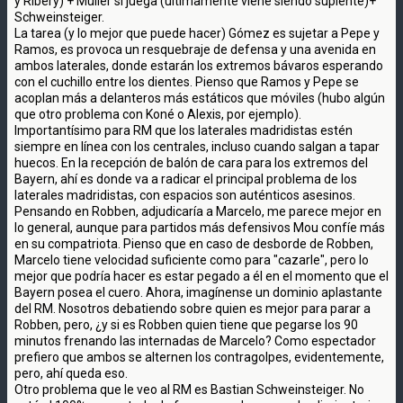
y Ribery) + Müller si juega (últimamente viene siendo suplente)+
Schweinsteiger.
La tarea (y lo mejor que puede hacer) Gómez es sujetar a Pepe y
Ramos, es provoca un resquebraje de defensa y una avenida en
ambos laterales, donde estarán los extremos bávaros esperando
con el cuchillo entre los dientes. Pienso que Ramos y Pepe se
acoplan más a delanteros más estáticos que móviles (hubo algún
que otro problema con Koné o Alexis, por ejemplo).
Importantísimo para RM que los laterales madridistas estén
siempre en línea con los centrales, incluso cuando salgan a tapar
huecos. En la recepción de balón de cara para los extremos del
Bayern, ahí es donde va a radicar el principal problema de los
laterales madridistas, con espacios son auténticos asesinos.
Pensando en Robben, adjudicaría a Marcelo, me parece mejor en
lo general, aunque para partidos más defensivos Mou confíe más
en su compatriota. Pienso que en caso de desborde de Robben,
Marcelo tiene velocidad suficiente como para "cazarle", pero lo
mejor que podría hacer es estar pegado a él en el momento que el
Bayern posea el cuero. Ahora, imagínense un dominio aplastante
del RM. Nosotros debatiendo sobre quien es mejor para parar a
Robben, pero, ¿y si es Robben quien tiene que pegarse los 90
minutos frenando las internadas de Marcelo? Como espectador
prefiero que ambos se alternen los contragolpes, evidentemente,
pero, ahí queda eso.
Otro problema que le veo al RM es Bastian Schweinsteiger. No