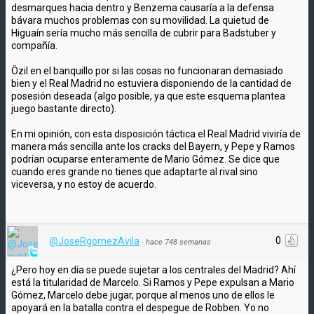
desmarques hacia dentro y Benzema causaría a la defensa
bávara muchos problemas con su movilidad. La quietud de
Higuaín sería mucho más sencilla de cubrir para Badstuber y
compañía.
Özil en el banquillo por si las cosas no funcionaran demasiado
bien y el Real Madrid no estuviera disponiendo de la cantidad de
posesión deseada (algo posible, ya que este esquema plantea
juego bastante directo).
En mi opinión, con esta disposición táctica el Real Madrid viviría de
manera más sencilla ante los cracks del Bayern, y Pepe y Ramos
podrían ocuparse enteramente de Mario Gómez. Se dice que
cuando eres grande no tienes que adaptarte al rival sino
viceversa, y no estoy de acuerdo.
0
@JoseRgomezAvila
·
hace 748 semanas
¿Pero hoy en día se puede sujetar a los centrales del Madrid? Ahí
está la titularidad de Marcelo. Si Ramos y Pepe expulsan a Mario
Gómez, Marcelo debe jugar, porque al menos uno de ellos le
apoyará en la batalla contra el despegue de Robben. Yo no