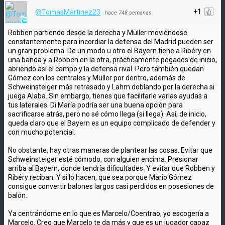
+1
@TomasMartinez23
·
hace 748 semanas
Robben partiendo desde la derecha y Müller moviéndose
constantemente para incordiar la defensa del Madrid pueden ser
un gran problema. De un modo u otro el Bayern tiene a Ribéry en
una banda y a Robben en la otra, prácticamente pegados de inicio,
abriendo así el campo y la defensa rival. Pero también quedan
Gómez con los centrales y Müller por dentro, además de
Schweinsteiger más retrasado y Lahm doblando por la derecha si
juega Alaba. Sin embargo, tienes que facilitarle varias ayudas a
tus laterales. Di María podría ser una buena opción para
sacrificarse atrás, pero no sé cómo llega (si llega). Así, de inicio,
queda claro que el Bayern es un equipo complicado de defender y
con mucho potencial.
No obstante, hay otras maneras de plantear las cosas. Evitar que
Schweinsteiger esté cómodo, con alguien encima. Presionar
arriba al Bayern, donde tendría dificultades. Y evitar que Robben y
Ribéry reciban. Y si lo hacen, que sea porque Mario Gómez
consigue convertir balones largos casi perdidos en posesiones de
balón.
Ya centrándome en lo que es Marcelo/Coentrao, yo escogería a
Marcelo. Creo que Marcelo te da más y que es un jugador capaz