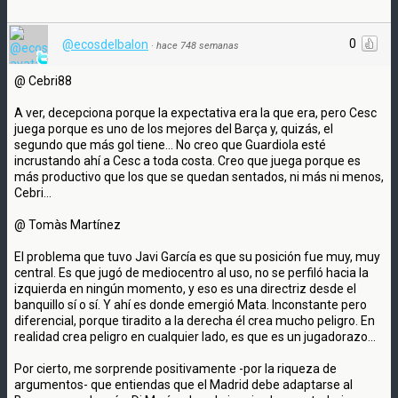
0
@ecosdelbalon
·
hace 748 semanas
@ Cebri88
A ver, decepciona porque la expectativa era la que era, pero Cesc
juega porque es uno de los mejores del Barça y, quizás, el
segundo que más gol tiene... No creo que Guardiola esté
incrustando ahí a Cesc a toda costa. Creo que juega porque es
más productivo que los que se quedan sentados, ni más ni menos,
Cebri...
@ Tomàs Martínez
El problema que tuvo Javi García es que su posición fue muy, muy
central. Es que jugó de mediocentro al uso, no se perfiló hacia la
izquierda en ningún momento, y eso es una directriz desde el
banquillo sí o sí. Y ahí es donde emergió Mata. Inconstante pero
diferencial, porque tiradito a la derecha él crea mucho peligro. En
realidad crea peligro en cualquier lado, es que es un jugadorazo...
Por cierto, me sorprende positivamente -por la riqueza de
argumentos- que entiendas que el Madrid debe adaptarse al