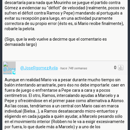
descartaría para nada que Mourinho se juegue el partido contra
Gómez a evidenciar su "déficit" de velocidad (realmente, pocos no
sufren el déficit contra Ramos y Pepe) mandando al portugués a
evitar su recepción para luego, en una actividad puramente
correctora de su propio error (ésto es, si Mario recibe finalmente),
robarle la pelota.
(Sigo, que la web vuelve a decirme que el comentario es
demasiado largo)
0
@JoseRgomezAvila
·
hace 748 semanas
Aunque en realidad Mario va a pesar durante mucho tiempo sin
balón intentando arrastrarle, pero éso no debe importarle: caer en
fuera de juego o enfrentarse a Pepe cara a cara y a pocos
centímetros. El otro, Ramos, intercalando ayudas a Marcelo y a
Pepe y ofreciéndose en el primer pase como alternativa a Alonso.
Así las cosas, tendríamos a un central con Mario casi en marca
individual (Bielsa...), a Ramos desatascando micro-entuertos y
eligiendo en cada jugada a quién ayudar, a Marcelo pesando sólo
en el movimiento interior (Robben no le va a exigir excesivamente
por fuera, lo que duele más a Marcelo) y a uno de los