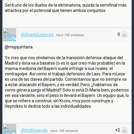
Será uno de los duelos de la eliminatoria, quizás la semifinal más
atractiva por el potencial que tienen ambos conjuntos
0
@SharkGutierrez
·
hace 748 semanas
@migquintana
Yo creo que nos olvidamos de la transición defensa-ataque del
Madrid y ésta va a basarse (o es lo que creo más probable) en la
misma medicina del Bayern suele infringir a sus rivales: el
contragolpe. Así como el trabajo defensivo de Lass. Para mí,esa
es una de las claves del partido. Comentamos que no siempre va
a estar atacando el Bayern, y es verdad. Pero, ¿hablamos de
como génera juego el Madrid? Solo si está Di María bien, podemos
ver esa variante, sino el peso lo llevará el Bayern. Un equipo que, lo
que se refiere a construir, sin Kroos, muy poco construye y
Heynckes lo dedica todo a las individualidades.
+2
@theRosende
·
hace 748 semanas