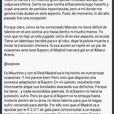
culpa sea ínfima. Cierto es que contra el Barcelona supo hacerlo y
cuajó una serie de partidos espectacular, pero a mí donde me
genera más dudas en este aspecto. Pues, de momento, lo del año
pasado fue una excepción.
Porque claro, como se ha comentado Marcelo no tiene déficit de
talento en el uno contra uno hacia dentro ni mucho menos. Yo
creo que no hay un sólo jugador como él en ese aspecto, es brutal.
Tiene un talentazo terrible para ir al robo, dejar la pelota muerte e
iniciar la transición ofensiva. Si esa acción se repite en un par de
ocasiones ante este Bayern, el Madrid marcará gol en el Allianz
Arena.
@sepioes
Es Mourinho y con el Real Madrid ya lo ha hecho en numerosas
ocasiones. Y me parece bien. Pero creo que dispones una
excesiva adaptación al Bayern. En mi opinión, resultaría más
interesante atajar sus bondades atacando sus defectos. Porque
los tiene... y nada escondidos además. Si el Bayern no tiene la
posesión, sufre. Pero es que si el Bayern no te empuja hasta
meterte dentro de tu área, no tiene talento para que le hagas
sufrir corriendo para detrás. Por ello creo que el Madrid va a
apostar por el 4-2-3-1 de gala para cortocircuitar a un equipo