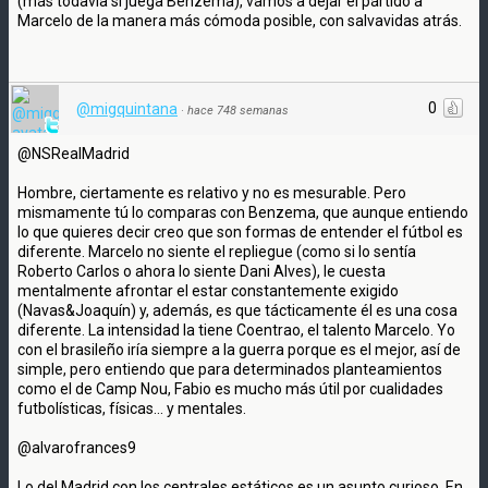
(más todavía si juega Benzema), vamos a dejar el pártido a
Marcelo de la manera más cómoda posible, con salvavidas atrás.
0
@migquintana
·
hace 748 semanas
@NSRealMadrid
Hombre, ciertamente es relativo y no es mesurable. Pero
mismamente tú lo comparas con Benzema, que aunque entiendo
lo que quieres decir creo que son formas de entender el fútbol es
diferente. Marcelo no siente el repliegue (como si lo sentía
Roberto Carlos o ahora lo siente Dani Alves), le cuesta
mentalmente afrontar el estar constantemente exigido
(Navas&Joaquín) y, además, es que tácticamente él es una cosa
diferente. La intensidad la tiene Coentrao, el talento Marcelo. Yo
con el brasileño iría siempre a la guerra porque es el mejor, así de
simple, pero entiendo que para determinados planteamientos
como el de Camp Nou, Fabio es mucho más útil por cualidades
futbolísticas, físicas... y mentales.
@alvarofrances9
Lo del Madrid con los centrales estáticos es un asunto curioso. En