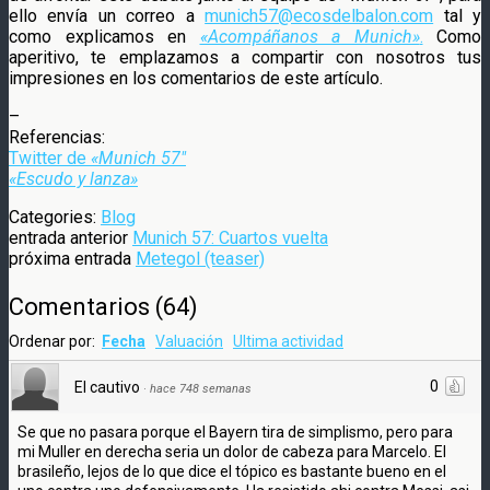
ello envía un correo a
munich57@ecosdelbalon.com
tal y
como explicamos en
«Acompáñanos a Munich»
.
Como
aperitivo, te emplazamos a compartir con nosotros tus
impresiones en los comentarios de este artículo.
–
Referencias:
Twitter de
«Munich 57″
«Escudo y lanza»
Categories:
Blog
entrada anterior
Munich 57: Cuartos vuelta
próxima entrada
Metegol (teaser)
Comentarios
(
64
)
Ordenar por:
Fecha
Valuación
Ultima actividad
0
El cautivo
·
hace 748 semanas
Se que no pasara porque el Bayern tira de simplismo, pero para
mi Muller en derecha seria un dolor de cabeza para Marcelo. El
brasileño, lejos de lo que dice el tópico es bastante bueno en el