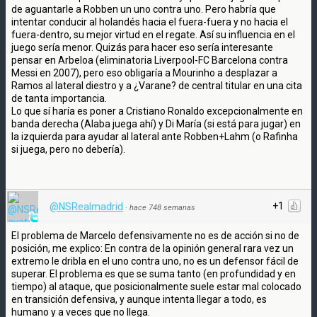
de aguantarle a Robben un uno contra uno. Pero habría que
intentar conducir al holandés hacia el fuera-fuera y no hacia el
fuera-dentro, su mejor virtud en el regate. Así su influencia en el
juego sería menor. Quizás para hacer eso sería interesante
pensar en Arbeloa (eliminatoria Liverpool-FC Barcelona contra
Messi en 2007), pero eso obligaría a Mourinho a desplazar a
Ramos al lateral diestro y a ¿Varane? de central titular en una cita
de tanta importancia.
Lo que sí haría es poner a Cristiano Ronaldo excepcionalmente en
banda derecha (Alaba juega ahí) y Di María (si está para jugar) en
la izquierda para ayudar al lateral ante Robben+Lahm (o Rafinha
si juega, pero no debería).
+1
@NSRealmadrid
·
hace 748 semanas
El problema de Marcelo defensivamente no es de acción si no de
posición, me explico: En contra de la opinión general rara vez un
extremo le dribla en el uno contra uno, no es un defensor fácil de
superar. El problema es que se suma tanto (en profundidad y en
tiempo) al ataque, que posicionalmente suele estar mal colocado
en transición defensiva, y aunque intenta llegar a todo, es
humano y a veces que no llega.