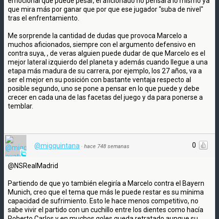
emocional que puede pesar, el aficionado no pensará lo mismo ya
que mira más por ganar que por que ese jugador "suba de nivel"
tras el enfrentamiento.
Me sorprende la cantidad de dudas que provoca Marcelo a
muchos aficionados, siempre con el argumento defensivo en
contra suya, , de veras alguien puede dudar de que Marcelo es el
mejor lateral izquierdo del planeta y además cuando llegue a una
etapa más madura de su carrera, por ejemplo, los 27 años, va a
ser el mejor en su posición con bastante ventaja respecto al
posible segundo, uno se pone a pensar en lo que puede y debe
crecer en cada una de las facetas del juego y da para ponerse a
temblar.
0
@migquintana
·
hace 748 semanas
@NSRealMadrid
Partiendo de que yo también elegiría a Marcelo contra el Bayern
Munich, creo que el tema que más le puede restar es su mínima
capacidad de sufrimiento. Esto le hace menos competitivo, no
sabe vivir el partido con un cuchillo entre los dientes como hacía
Roberto Carlos y en muchos goles queda retratado aunque su