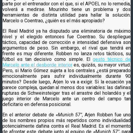
parte por el entrenador con el que, si el APOEL no lo remedia,
volverá a medirse. Mourinho tiene un problema y dos
herramientas de distinta utilidad para hallar la solución.
Marcelo o Coentrao, ¿quién es el más apropiado?
El Real Madrid ya ha disputado una eliminatoria de máximo
nivel y el elegido entonces fue Coentrao. Su despliegue
táctico, capacidad de corrección e intensidad defensiva son
argumentos de peso. Sin embargo, el rival que tendrá en
frente es muy diferente. Robben no lanza retos tácticos, su
fútbol es tan decisivo como simple. El
gesto técnico de
Marcelo ante el desborde interior
es, quizás, su mayor virtud.
Pero, si Mario Gómez sujeta a los centrales ¿está preparado
emocionalmente para sufrir individualmente durante 90
minutos? Desde luego, Arjen lo va a exigir. Si la ecuación ya
parece compleja, quedan al menos dos variables: las dañinas
rupturas de Schweinsteiger tras el arrastre del holandés y el
juego interior de Marcelo ante un centro del campo tan
deficitario en defensa posicional.
En el anterior debate de
«Munich 57″
, Arjen Robben fue uno
de los nombres propios más repetidos como individualidad
potencialmente dañina contra el Real Madrid. Es el momento
de afrontar este debate junto al equipo de
«Munich 57″
, para