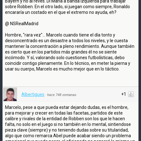
Bayern y no al revés. Di María a banda izquierda para trabajar
sobre Robben. En el otro lado, si juegan como siempre, Ronaldo
encararía un costado en el que el extremo no ayuda, eh?
@ NSRealMadrid
Hombre, "rara vez"... Marcelo cuando tiene el día tonto y
desconcentrado es un desastre a todos los niveles, y le cuesta
mantener la concentración a pleno rendimiento. Aunque también
es cierto que en los partidos más grandes él no se siente
incómodo. Y sí, valorando solo cuestiones futbolísticas, debo
coincidir contigo plenamente. En lo técnico, en meter la pierna y
usar su cuerpo, Marcelo es mucho mejor que en lo táctico.
+1
Albertigues
·
hace 748 semanas
Marcelo, pese a que pueda estar dejando dudas, es el hombre,
para mejorar y crecer en todas las facetas, partidos de este
calibre y rivales de la entidad de Robben son los que le hacen
falta, no solo en el juego si no también en lo mental, sintiendose
pieza clave (siempre) y no teniendo dudas sobre su titularidad,
algo que como remarca Abel puede acabar siendo un problema