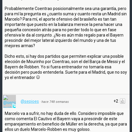
Probablemente Coentrao posicionalmente sea una garantía, pero
para mí la pregunta es ¿cuanto suma y cuanto resta un Madrid sin
Marcelo? Para mí, el aporte ofensivo del brasileño es tan tan
importante que puesto en la balanza merece la pena hacer una
pequeña concesión atrás para no perder todo lo que en fase
ofensiva le da al conjunto. ¿No es aún más regalo para el Bayern
prescindir del mejor lateral izquierdo del mundo y una de tus
mejores armas?
Dicho esto, si hay dos partidos que permiten explicar una posible
elección de Mourinho por Coentrao, son el del Barça de Messi y el
Bayern de Robben. Yo si fuera entrenador no tomaría esa
decisión pero puedo entenderla. Suerte para el Madrid, que no soy
yo el entrenador
+2
@sepioes
·
hace 748 semanas
Marcelo va a sufrir, no hay duda de ello. Considero imposible que
como comenta El Cautivo el Bayern vaya a prescindir de este
emparejamiento en beneficio de Müller en la derecha, ya que para
ellos un duelo Marcelo-Robben es muy goloso.