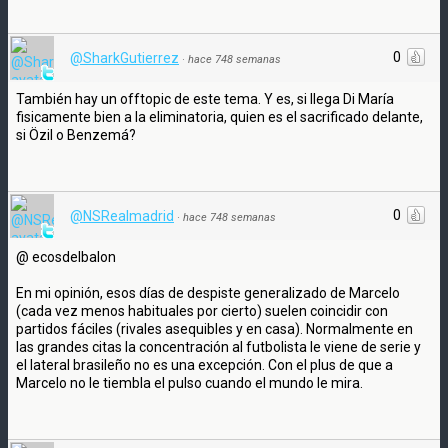
0
@SharkGutierrez
·
hace 748 semanas
También hay un offtopic de este tema. Y es, si llega Di María
fisicamente bien a la eliminatoria, quien es el sacrificado delante,
si Özil o Benzemá?
0
@NSRealmadrid
·
hace 748 semanas
@ ecosdelbalon
En mi opinión, esos días de despiste generalizado de Marcelo
(cada vez menos habituales por cierto) suelen coincidir con
partidos fáciles (rivales asequibles y en casa). Normalmente en
las grandes citas la concentración al futbolista le viene de serie y
el lateral brasileño no es una excepción. Con el plus de que a
Marcelo no le tiembla el pulso cuando el mundo le mira.