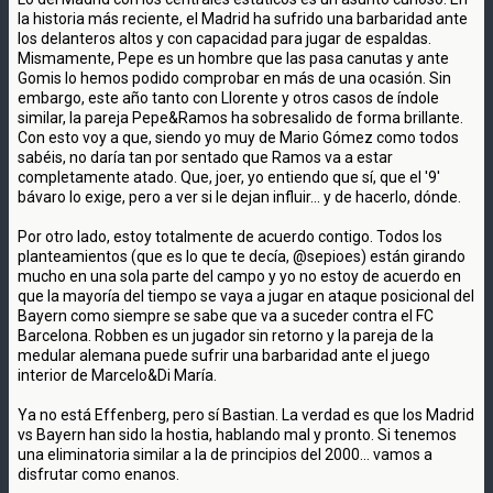
la historia más reciente, el Madrid ha sufrido una barbaridad ante
los delanteros altos y con capacidad para jugar de espaldas.
Mismamente, Pepe es un hombre que las pasa canutas y ante
Gomis lo hemos podido comprobar en más de una ocasión. Sin
embargo, este año tanto con Llorente y otros casos de índole
similar, la pareja Pepe&Ramos ha sobresalido de forma brillante.
Con esto voy a que, siendo yo muy de Mario Gómez como todos
sabéis, no daría tan por sentado que Ramos va a estar
completamente atado. Que, joer, yo entiendo que sí, que el '9'
bávaro lo exige, pero a ver si le dejan influir... y de hacerlo, dónde.
Por otro lado, estoy totalmente de acuerdo contigo. Todos los
planteamientos (que es lo que te decía, @sepioes) están girando
mucho en una sola parte del campo y yo no estoy de acuerdo en
que la mayoría del tiempo se vaya a jugar en ataque posicional del
Bayern como siempre se sabe que va a suceder contra el FC
Barcelona. Robben es un jugador sin retorno y la pareja de la
medular alemana puede sufrir una barbaridad ante el juego
interior de Marcelo&Di María.
Ya no está Effenberg, pero sí Bastian. La verdad es que los Madrid
vs Bayern han sido la hostia, hablando mal y pronto. Si tenemos
una eliminatoria similar a la de principios del 2000... vamos a
disfrutar como enanos.