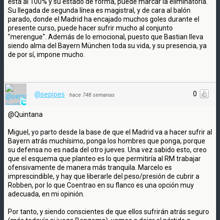
está al 100% y su estado de forma, puede marcar la eliminatoria.
Su llegada de segunda línea es magistral, y de cara al balón
parado, donde el Madrid ha encajado muchos goles durante el
presente curso, puede hacer sufrir mucho al conjunto
"merengue". Además de lo emocional, puesto que Bastian lleva
siendo alma del Bayern München toda su vida, y su presencia, ya
de por sí, impone mucho.
0
@sepioes
·
hace 748 semanas
@Quintana
Miguel, yo parto desde la base de que el Madrid va a hacer sufrir al
Bayern atrás muchísimo, ponga los hombres que ponga, porque
su defensa no es nada del otro jueves. Una vez sabido esto, creo
que el esquema que planteo es lo que permitiría al RM trabajar
ofensivamente de manera más tranquila. Marcelo es
imprescindible, y hay que liberarle del peso/presión de cubrir a
Robben, por lo que Coentrao en su flanco es una opción muy
adecuada, en mi opinión.
Por tanto, y siendo conscientes de que ellos sufrirán atrás seguro