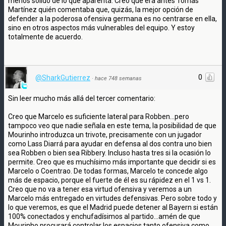
menos sólido de lo que aparenta. Creo que era antes Tomàs
Martínez quién comentaba que, quizás, la mejor opción de
defender a la poderosa ofensiva germana es no centrarse en ella,
sino en otros aspectos más vulnerables del equipo. Y estoy
totalmente de acuerdo.
0
@SharkGutierrez
·
hace 748 semanas
Sin leer mucho más allá del tercer comentario:
Creo que Marcelo es suficiente lateral para Robben...pero
tampoco veo que nadie señala en este tema, la posibilidad de que
Mourinho introduzca un trivote, precisamente con un jugador
como Lass Diarrá para ayudar en defensa al dos contra uno bien
sea Robben o bien sea Ribbery. Incluso hasta tres si la ocasión lo
permite. Creo que es muchísimo más importante que decidir si es
Marcelo o Coentrao. De todas formas, Marcelo te concede algo
más de espacio, porque el fuerte de él es su rápidez en el 1 vs 1.
Creo que no va a tener esa virtud ofensiva y veremos a un
Marcelo más entregado en virtudes defensivas. Pero sobre todo y
lo que veremos, es que el Madrid puede detener al Bayern si están
100% conectados y enchufadísimos al partido...amén de que
Mourinho procurará controlar los espacios tanto ofensiva como