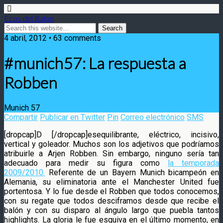
Ecos del Balón
4 abril, 2012 • 63 comments
#munich57: La respuesta a
Robben
Munich 57
Compartir
Publicar en Twitter
Pin
Correo electrónico
SMS
[dropcap]D [/dropcap]esequilibrante, eléctrico, incisivo,
vertical y goleador. Muchos son los adjetivos que podríamos
atribuirle a Arjen Robben. Sin embargo, ninguno sería tan
adecuado para medir su figura como
la temporada
2009/2010.
Referente de un Bayern Munich
bicampeón en
Alemania, su eliminatoria ante el Manchester United fue
portentosa. Y lo fue desde el Robben que todos conocemos,
con su regate que todos desciframos desde que recibe el
balón y con su disparo al ángulo largo que puebla tantos
highlights. La gloria le fue esquiva en el último momento, en