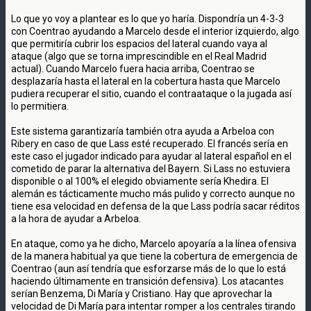
Lo que yo voy a plantear es lo que yo haría. Dispondría un 4-3-3
con Coentrao ayudando a Marcelo desde el interior izquierdo, algo
que permitiría cubrir los espacios del lateral cuando vaya al
ataque (algo que se torna imprescindible en el Real Madrid
actual). Cuando Marcelo fuera hacia arriba, Coentrao se
desplazaría hasta el lateral en la cobertura hasta que Marcelo
pudiera recuperar el sitio, cuando el contraataque o la jugada así
lo permitiera.
Este sistema garantizaría también otra ayuda a Arbeloa con
Ribery en caso de que Lass esté recuperado. El francés sería en
este caso el jugador indicado para ayudar al lateral español en el
cometido de parar la alternativa del Bayern. Si Lass no estuviera
disponible o al 100% el elegido obviamente sería Khedira. El
alemán es tácticamente mucho más pulido y correcto aunque no
tiene esa velocidad en defensa de la que Lass podría sacar réditos
a la hora de ayudar a Arbeloa.
En ataque, como ya he dicho, Marcelo apoyaría a la línea ofensiva
de la manera habitual ya que tiene la cobertura de emergencia de
Coentrao (aun así tendría que esforzarse más de lo que lo está
haciendo últimamente en transición defensiva). Los atacantes
serían Benzema, Di María y Cristiano. Hay que aprovechar la
velocidad de Di María para intentar romper a los centrales tirando