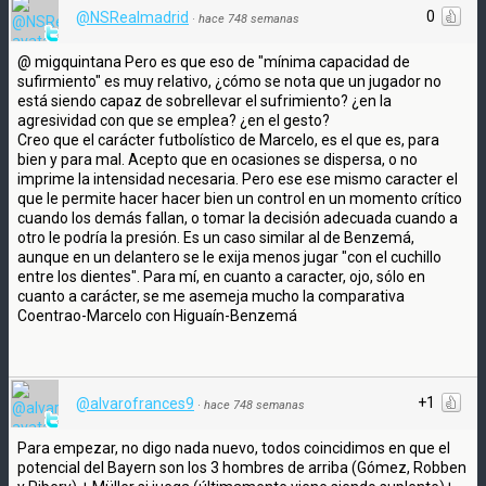
0
@NSRealmadrid
·
hace 748 semanas
@ migquintana Pero es que eso de "mínima capacidad de
sufirmiento" es muy relativo, ¿cómo se nota que un jugador no
está siendo capaz de sobrellevar el sufrimiento? ¿en la
agresividad con que se emplea? ¿en el gesto?
Creo que el carácter futbolístico de Marcelo, es el que es, para
bien y para mal. Acepto que en ocasiones se dispersa, o no
imprime la intensidad necesaria. Pero ese ese mismo caracter el
que le permite hacer hacer bien un control en un momento crítico
cuando los demás fallan, o tomar la decisión adecuada cuando a
otro le podría la presión. Es un caso similar al de Benzemá,
aunque en un delantero se le exija menos jugar "con el cuchillo
entre los dientes". Para mí, en cuanto a caracter, ojo, sólo en
cuanto a carácter, se me asemeja mucho la comparativa
Coentrao-Marcelo con Higuaín-Benzemá
+1
@alvarofrances9
·
hace 748 semanas
Para empezar, no digo nada nuevo, todos coincidimos en que el
potencial del Bayern son los 3 hombres de arriba (Gómez, Robben