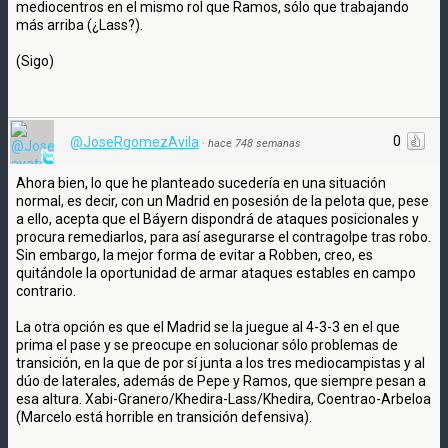
mediocentros en el mismo rol que Ramos, sólo que trabajando
más arriba (¿Lass?).
(Sigo)
0
@JoseRgomezAvila
·
hace 748 semanas
Ahora bien, lo que he planteado sucedería en una situación
normal, es decir, con un Madrid en posesión de la pelota que, pese
a ello, acepta que el Báyern dispondrá de ataques posicionales y
procura remediarlos, para así asegurarse el contragolpe tras robo.
Sin embargo, la mejor forma de evitar a Robben, creo, es
quitándole la oportunidad de armar ataques estables en campo
contrario.
La otra opción es que el Madrid se la juegue al 4-3-3 en el que
prima el pase y se preocupe en solucionar sólo problemas de
transición, en la que de por sí junta a los tres mediocampistas y al
dúo de laterales, además de Pepe y Ramos, que siempre pesan a
esa altura. Xabi-Granero/Khedira-Lass/Khedira, Coentrao-Arbeloa
(Marcelo está horrible en transición defensiva).