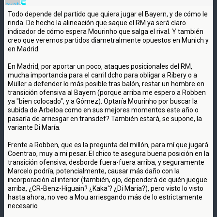
Todo depende del partido que quiera jugar el Bayern, y de cómo le
rinda. De hecho la alineación que saque el RM ya será claro
indicador de cómo espera Mourinho que salga el rival. Y también
creo que veremos partidos diametralmente opuestos en Munich y
en Madrid.
En Madrid, por aportar un poco, ataques posicionales del RM,
mucha importancia para el carril dcho para obligar a Ribery o a
Müller a defender lo más posible tras balón, restar un hombre en
transición ofensiva al Bayern (porque arriba me espero a Robben
ya "bien colocado", y a Gómez). Optaría Mourinho por buscar la
subida de Arbeloa como en sus mejores momentos este año o
pasaría de arriesgar en transdef? También estará, se supone, la
variante Di María.
Frente a Robben, que es la pregunta del millón, para mí que jugará
Coentrao, muy a mi pesar. El chico te asegura buena posición en la
transición ofensiva, desborde fuera-fuera arriba, y seguramente
Marcelo podría, potencialmente, causar más daño con la
incorporación al interior (también, ojo, dependerá de quién juegue
arriba, ¿CR-Benz-Higuain? ¿Kaka'? ¿Di Maria?), pero visto lo visto
hasta ahora, no veo a Mou arriesgando más de lo estrictamente
necesario.