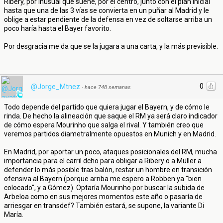
Ribery, por inusual que suene, por el centro, junto con el plan inicial
hasta que una de las 3 vías se convierta en un puñar al Madrid y le
oblige a estar pendiente de la defensa en vez de soltarse arriba un
poco haría hasta el Bayer favorito.
Por desgracia me da que se la jugara a una carta, y la más previsible.
0
@Jorge_Mtnez
·
hace 748 semanas
Todo depende del partido que quiera jugar el Bayern, y de cómo le
rinda. De hecho la alineación que saque el RM ya será claro indicador
de cómo espera Mourinho que salga el rival. Y también creo que
veremos partidos diametralmente opuestos en Munich y en Madrid.
En Madrid, por aportar un poco, ataques posicionales del RM, mucha
importancia para el carril dcho para obligar a Ribery o a Müller a
defender lo más posible tras balón, restar un hombre en transición
ofensiva al Bayern (porque arriba me espero a Robben ya "bien
colocado", y a Gómez). Optaría Mourinho por buscar la subida de
Arbeloa como en sus mejores momentos este año o pasaría de
arriesgar en transdef? También estará, se supone, la variante Di
María.