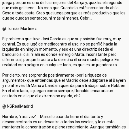
juega porque es uno de los mejores del Barça y, quizás, el segundo
que más gol tiene... No creo que Guardiola esté incrustando ahí a
Cesc a toda costa. Creo que juega porque es más productivo que los
que se quedan sentados, ni más ni menos, Cebri...
@ Tomàs Martínez
El problema que tuvo Javi García es que su posición fue muy, muy
central. Es que jugó de mediocentro al uso, no se perfiló hacia la
izquierda en ningún momento, y eso es una directriz desde el
banquillo sí o sí. Y ahí es donde emergió Mata. Inconstante pero
diferencial, porque tiradito a la derecha él crea mucho peligro. En
realidad crea peligro en cualquier lado, es que es un jugadorazo...
Por cierto, me sorprende positivamente -por la riqueza de
argumentos- que entiendas que el Madrid debe adaptarse al Bayern
y no al revés. Di María a banda izquierda para trabajar sobre Robben.
En el otro lado, si juegan como siempre, Ronaldo encararía un
costado en el que el extremo no ayuda, eh?
@ NSRealMadrid
Hombre, "rara vez"... Marcelo cuando tiene el día tonto y
desconcentrado es un desastre a todos los niveles, y le cuesta
mantener la concentración a pleno rendimiento. Aunque también es