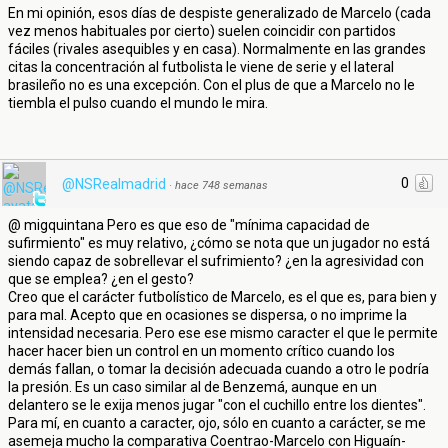
En mi opinión, esos días de despiste generalizado de Marcelo (cada
vez menos habituales por cierto) suelen coincidir con partidos
fáciles (rivales asequibles y en casa). Normalmente en las grandes
citas la concentración al futbolista le viene de serie y el lateral
brasileño no es una excepción. Con el plus de que a Marcelo no le
tiembla el pulso cuando el mundo le mira.
0
@NSRealmadrid
·
hace 748 semanas
@ migquintana Pero es que eso de "mínima capacidad de
sufirmiento" es muy relativo, ¿cómo se nota que un jugador no está
siendo capaz de sobrellevar el sufrimiento? ¿en la agresividad con
que se emplea? ¿en el gesto?
Creo que el carácter futbolístico de Marcelo, es el que es, para bien y
para mal. Acepto que en ocasiones se dispersa, o no imprime la
intensidad necesaria. Pero ese ese mismo caracter el que le permite
hacer hacer bien un control en un momento crítico cuando los
demás fallan, o tomar la decisión adecuada cuando a otro le podría
la presión. Es un caso similar al de Benzemá, aunque en un
delantero se le exija menos jugar "con el cuchillo entre los dientes".
Para mí, en cuanto a caracter, ojo, sólo en cuanto a carácter, se me
asemeja mucho la comparativa Coentrao-Marcelo con Higuaín-