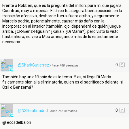
Frente a Robben, que es la pregunta del millón, para mí que jugará
Coentrao, muy a mi pesar. El chico te asegura buena posición en la
transición ofensiva, desborde fuera-fuera arriba, y seguramente
Marcelo podría, potencialmente, causar más daño con la
incorporación al interior (también, ojo, dependerá de quién juegue
arriba, ¿CR-Benz-Higuain? ¿Kaka'? ¿Di Maria?), pero visto lo visto
hasta ahora, no veo a Mou arriesgando más de lo estrictamente
necesario.
0
@SharkGutierrez
·
hace 748 semanas
También hay un offtopic de este tema. Y es, si llega Di María
fisicamente bien a la eliminatoria, quien es el sacrificado delante, si
Özil o Benzemá?
0
@NSRealmadrid
·
hace 748 semanas
@ ecosdelbalon