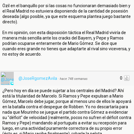
Özil en el banquillo por si las cosas no funcionaran demasiado bien y
el Real Madrid no estuviera disponiendo de la cantidad de posesión
deseada (algo posible, ya que este esquema plantea juego bastante
directo).
En mi opinión, con esta disposición táctica el Real Madrid viviría de
manera más sencilla ante los cracks del Bayern, y Pepe y Ramos
podrían ocuparse enteramente de Mario Gómez. Se dice que
cuando eres grande no tienes que adaptarte al rival sino viceversa, y
no estoy de acuerdo.
0
@JoseRgomezAvila
·
hace 748 semanas
¿Pero hoy en día se puede sujetar a los centrales del Madrid? Ahí
está la titularidad de Marcelo. Si Ramos y Pepe expulsan a Mario
Gómez, Marcelo debe jugar, porque al menos uno de ellos le apoyará
en la batalla contra el despegue de Robben. Yo no descartaría para
nada que Mourinho se juegue el partido contra Gómez a evidenciar
su "déficit" de velocidad (realmente, pocos no sufren el déficit contra
Ramos y Pepe) mandando al portugués a evitar su recepción para
luego, en una actividad puramente correctora de su propio error
(ésto es, si Mario recibe finalmente), robarle la pelota.