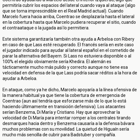
permitiría cubrir los espacios del lateral cuando vaya al ataque (algo
que se torna imprescindible en el Real Madrid actual). Cuando
Marcelo fuera hacia arriba, Coentrao se desplazaría hasta el lateral
en la cobertura hasta que Marcelo pudiera recuperar el sitio, cuando
el contraataque o la jugada así lo permitiera.
Este sistema garantizaría también otra ayuda a Arbeloa con Ribery
en caso de que Lass esté recuperado. El francés sería en este caso
el jugador indicado para ayudar al lateral español en el cometido de
parar la alternativa del Bayern. Si Lass no estuviera disponible o al
100% el elegido obviamente sería Khedira. El alemán es
tácticamente mucho más pulido y correcto aunque no tiene esa
velocidad en defensa de la que Lass podría sacar réditos a la hora de
ayudar a Arbeloa.
En ataque, como ya he dicho, Marcelo apoyaría a la línea ofensiva de
la manera habitual ya que tiene la cobertura de emergencia de
Coentrao (aun así tendría que esforzarse más de lo que lo está
haciendo últimamente en transición defensiva). Los atacantes
serían Benzema, Di María y Cristiano. Hay que aprovechar la
velocidad de Di María para intentar romper a los centrales tirando
desmarques hacia dentro y Benzema causaría a la defensa bávara
muchos problemas con su movilidad. La quietud de Higuaín sería
mucho más sencilla de cubrir para Badstuber y compañía.