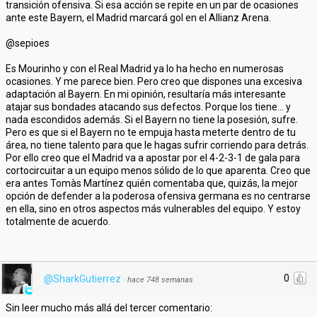
transición ofensiva. Si esa acción se repite en un par de ocasiones
ante este Bayern, el Madrid marcará gol en el Allianz Arena.
@sepioes
Es Mourinho y con el Real Madrid ya lo ha hecho en numerosas
ocasiones. Y me parece bien. Pero creo que dispones una excesiva
adaptación al Bayern. En mi opinión, resultaría más interesante
atajar sus bondades atacando sus defectos. Porque los tiene... y
nada escondidos además. Si el Bayern no tiene la posesión, sufre.
Pero es que si el Bayern no te empuja hasta meterte dentro de tu
área, no tiene talento para que le hagas sufrir corriendo para detrás.
Por ello creo que el Madrid va a apostar por el 4-2-3-1 de gala para
cortocircuitar a un equipo menos sólido de lo que aparenta. Creo que
era antes Tomàs Martínez quién comentaba que, quizás, la mejor
opción de defender a la poderosa ofensiva germana es no centrarse
en ella, sino en otros aspectos más vulnerables del equipo. Y estoy
totalmente de acuerdo.
0
@SharkGutierrez
·
hace 748 semanas
Sin leer mucho más allá del tercer comentario: