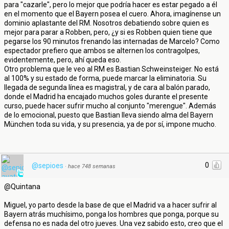
para "cazarle", pero lo mejor que podría hacer es estar pegado a él
en el momento que el Bayern posea el cuero. Ahora, imagínense un
dominio aplastante del RM. Nosotros debatiendo sobre quien es
mejor para parar a Robben, pero, ¿y si es Robben quien tiene que
pegarse los 90 minutos frenando las internadas de Marcelo? Como
espectador prefiero que ambos se alternen los contragolpes,
evidentemente, pero, ahí queda eso.
Otro problema que le veo al RM es Bastian Schweinsteiger. No está
al 100% y su estado de forma, puede marcar la eliminatoria. Su
llegada de segunda línea es magistral, y de cara al balón parado,
donde el Madrid ha encajado muchos goles durante el presente
curso, puede hacer sufrir mucho al conjunto "merengue". Además
de lo emocional, puesto que Bastian lleva siendo alma del Bayern
München toda su vida, y su presencia, ya de por sí, impone mucho.
0
@sepioes
·
hace 748 semanas
@Quintana
Miguel, yo parto desde la base de que el Madrid va a hacer sufrir al
Bayern atrás muchísimo, ponga los hombres que ponga, porque su
defensa no es nada del otro jueves. Una vez sabido esto, creo que el