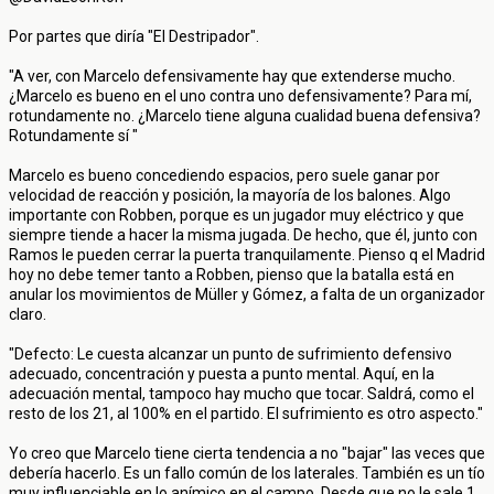
Por partes que diría "El Destripador".
"A ver, con Marcelo defensivamente hay que extenderse mucho.
¿Marcelo es bueno en el uno contra uno defensivamente? Para mí,
rotundamente no. ¿Marcelo tiene alguna cualidad buena defensiva?
Rotundamente sí "
Marcelo es bueno concediendo espacios, pero suele ganar por
velocidad de reacción y posición, la mayoría de los balones. Algo
importante con Robben, porque es un jugador muy eléctrico y que
siempre tiende a hacer la misma jugada. De hecho, que él, junto con
Ramos le pueden cerrar la puerta tranquilamente. Pienso q el Madrid
hoy no debe temer tanto a Robben, pienso que la batalla está en
anular los movimientos de Müller y Gómez, a falta de un organizador
claro.
"Defecto: Le cuesta alcanzar un punto de sufrimiento defensivo
adecuado, concentración y puesta a punto mental. Aquí, en la
adecuación mental, tampoco hay mucho que tocar. Saldrá, como el
resto de los 21, al 100% en el partido. El sufrimiento es otro aspecto."
Yo creo que Marcelo tiene cierta tendencia a no "bajar" las veces que
debería hacerlo. Es un fallo común de los laterales. También es un tío
muy influenciable en lo anímico en el campo. Desde que no le sale 1