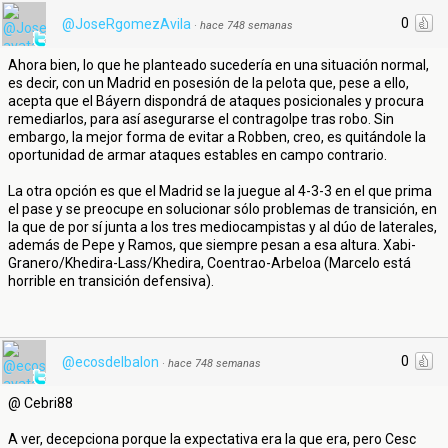
0
@JoseRgomezAvila
·
hace 748 semanas
Ahora bien, lo que he planteado sucedería en una situación normal,
es decir, con un Madrid en posesión de la pelota que, pese a ello,
acepta que el Báyern dispondrá de ataques posicionales y procura
remediarlos, para así asegurarse el contragolpe tras robo. Sin
embargo, la mejor forma de evitar a Robben, creo, es quitándole la
oportunidad de armar ataques estables en campo contrario.
La otra opción es que el Madrid se la juegue al 4-3-3 en el que prima
el pase y se preocupe en solucionar sólo problemas de transición, en
la que de por sí junta a los tres mediocampistas y al dúo de laterales,
además de Pepe y Ramos, que siempre pesan a esa altura. Xabi-
Granero/Khedira-Lass/Khedira, Coentrao-Arbeloa (Marcelo está
horrible en transición defensiva).
0
@ecosdelbalon
·
hace 748 semanas
@ Cebri88
A ver, decepciona porque la expectativa era la que era, pero Cesc