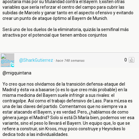
apostaría más por su titularidad contra el Bayern. Existen otras
variables que sería reforzar el centro del campo para cubrir las
subidas de Marcelo y ganar tanto en el aspecto ofensivo y evitando
crear un punto de ataque óptimo al Bayern de Munich.
Será uno de los duelos de la eliminatoria, quizás la semifinal más
atractiva por el potencial que tienen ambos conjuntos
0
@SharkGutierrez
·
hace 748 semanas
@migquintana
Yo creo que nos olvidamos de la transición defensa-ataque del
Madrid y ésta va a basarse (o es lo que creo más probable) en la
misma medicina del Bayern suele infringir a sus rivales: el
contragolpe. Así como el trabajo defensivo de Lass. Para mí,esa es
una de las claves del partido. Comentamos que no siempre va a
estar atacando el Bayern, y es verdad. Pero, ¿hablamos de como
génera juego el Madrid? Solo si está Di María bien, podemos ver esa
variante, sino el peso lo llevará el Bayern. Un equipo que, lo que se
refiere a construir, sin Kroos, muy poco construye y Heynckes lo
dedica todo a las individualidades.