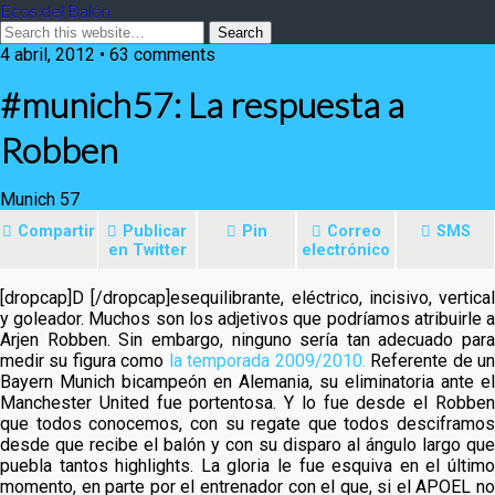
Ecos del Balón
4 abril, 2012 • 63 comments
#munich57: La respuesta a
Robben
Munich 57
Compartir
Publicar
Pin
Correo
SMS
en Twitter
electrónico
[dropcap]D [/dropcap]esequilibrante, eléctrico, incisivo, vertical
y goleador. Muchos son los adjetivos que podríamos atribuirle a
Arjen Robben. Sin embargo, ninguno sería tan adecuado para
medir su figura como
la temporada 2009/2010.
Referente de u
Bayern Munich
bicampeón en Alemania, su eliminatoria ante el
Manchester United fue portentosa. Y lo fue desde el Robben
que todos conocemos, con su regate que todos desciframos
desde que recibe el balón y con su disparo al ángulo largo que
puebla tantos highlights. La gloria le fue esquiva en el último
momento, en parte por el entrenador con el que, si el APOEL no