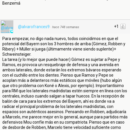
Benzemá
+1
@alvarofrances9
·
hace 748 semanas
Para empezar, no digo nada nuevo, todos coincidimos en que el
potencial del Bayern son los 3 hombres de arriba (Gómez, Robben y
Ribery) + Müller si juega (últimamente viene siendo suplente)+
Schweinsteiger.
La tarea (y lo mejor que puede hacer) Gómez es sujetar a Pepe y
Ramos, es provoca un resquebraje de defensa y una avenida en
ambos laterales, donde estarán los extremos bávaros esperando
con el cuchillo entre los dientes. Pienso que Ramos y Pepe se
acoplan más a delanteros más estáticos que móviles (hubo algún
que otro problema con Koné o Alexis, por ejemplo). Importantísimo
para RM que los laterales madridistas estén siempre en línea con los
centrales, incluso cuando salgan a tapar huecos. En la recepción de
balón de cara para los extremos del Bayern, ahí es donde va a
radicar el principal problema de los laterales madridistas, con
espacios son auténticos asesinos. Pensando en Robben, adjudicaría
a Marcelo, me parece mejor en lo general, aunque para partidos más
defensivos Mou confíe más en su compatriota. Pienso que en caso
de desborde de Robben, Marcelo tiene velocidad suficiente como