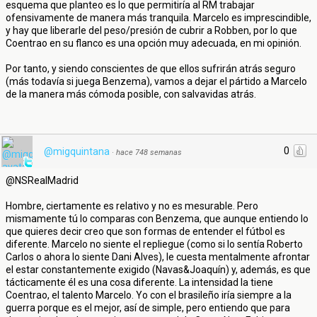
esquema que planteo es lo que permitiría al RM trabajar
ofensivamente de manera más tranquila. Marcelo es imprescindible,
y hay que liberarle del peso/presión de cubrir a Robben, por lo que
Coentrao en su flanco es una opción muy adecuada, en mi opinión.
Por tanto, y siendo conscientes de que ellos sufrirán atrás seguro
(más todavía si juega Benzema), vamos a dejar el pártido a Marcelo
de la manera más cómoda posible, con salvavidas atrás.
0
@migquintana
·
hace 748 semanas
@NSRealMadrid
Hombre, ciertamente es relativo y no es mesurable. Pero
mismamente tú lo comparas con Benzema, que aunque entiendo lo
que quieres decir creo que son formas de entender el fútbol es
diferente. Marcelo no siente el repliegue (como si lo sentía Roberto
Carlos o ahora lo siente Dani Alves), le cuesta mentalmente afrontar
el estar constantemente exigido (Navas&Joaquín) y, además, es que
tácticamente él es una cosa diferente. La intensidad la tiene
Coentrao, el talento Marcelo. Yo con el brasileño iría siempre a la
guerra porque es el mejor, así de simple, pero entiendo que para