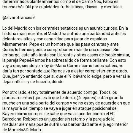
determinados planteamientos como el de Camp Nou, Fabio es
mucho más útil por cualidades futbolísticas, físicas... y mentales.
@alvarofrances9
Lo del Madrid con los centrales estáticos es un asunto curioso. En la
historia más reciente, el Madrid ha sufrido una barbaridad ante los
delanteros altos y con capacidad para jugar de espaldas.
Mismamente, Pepe es un hombre que las pasa canutas y ante
Gomis lo hemos podido comprobar en más de una ocasión. Sin
embargo, este año tanto con Llorente y otros casos de índole similar,
la pareja Pepe&Ramos ha sobresalido de forma brillante. Con esto
voy a que, siendo yo muy de Mario Gómez como todos sabéis, no
daría tan por sentado que Ramos va a estar completamente atado.
Que, joer, yo entiendo que sí, que el '9' bávaro lo exige, pero a ver si le
dejan influir... y de hacerlo, dónde.
Por otro lado, estoy totalmente de acuerdo contigo. Todos los
planteamientos (que es lo que te decía, @sepioes) están girando
mucho en una sola parte del campo y yo no estoy de acuerdo en que
la mayoría del tiempo se vaya a jugar en ataque posicional del
Bayern como siempre se sabe que va a suceder contra el FC
Barcelona. Robben es un jugador sin retorno y la pareja de la
medular alemana puede sufrir una barbaridad ante el juego interior
de Marcelo&Di María.