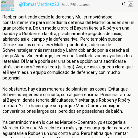
+1
@TomasMartinez23
·
hace 748 semanas
Robben partiendo desde la derecha y Müller moviéndose
constantemente para incordiar la defensa del Madrid pueden ser un
gran problema. De un modo u otro el Bayern tiene a Ribéry en una
banda y a Robben en la otra, prácticamente pegados de inicio,
abriendo así el campo y la defensa rival. Pero también quedan
Gómez con los centrales y Müller por dentro, además de
Schweinsteiger más retrasado y Lahm doblando por la derecha si
juega Alaba. Sin embargo, tienes que facilitarle varias ayudas a tus
laterales. Di María podría ser una buena opción para sacrificarse
atrás, pero no sé cómo llega (si llega). Así, de inicio, queda claro que
el Bayern es un equipo complicado de defender y con mucho
potencial.
No obstante, hay otras maneras de plantear las cosas. Evitar que
Schweinsteiger esté cómodo, con alguien encima. Presionar arriba
al Bayern, donde tendría dificultades. Y evitar que Robben y Ribéry
reciban. Y si lo hacen, que sea porque Mario Gómez consigue
convertir balones largos casi perdidos en posesiones de balón.
Ya centrándome en lo que es Marcelo/Coentrao, yo escogería a
Marcelo. Creo que Marcelo te da más y que es un jugador capaz de
aguantarle a Robben un uno contra uno. Pero habría que intentar