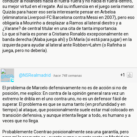
conducir al holandés hacia el fuera-fuera y no hacia el fuera-dentro,
su mejor virtud en el regate. Así su influencia en el juego sería menor.
Quizás para hacer eso sería interesante pensar en Arbeloa
(eliminatoria Liverpool-FC Barcelona contra Messi en 2007), pero eso
obligaría a Mourinho a desplazar a Ramos al lateral diestro y a
¿Varane? de central titular en una cita de tanta importancia.
Lo que sí haría es poner a Cristiano Ronaldo excepcionalmente en
banda derecha (Alaba juega ahí) y Di María (si está para jugar) en la
izquierda para ayudar al lateral ante Robben+Lahm (o Rafinha si
juega, pero no debería).
+1
@NSRealmadrid
·
hace 748 semanas
El problema de Marcelo defensivamente no es de acción si no de
posición, me explico: En contra de la opinión general rara vez un
extremo le dribla en el uno contra uno, no es un defensor fácil de
superar. El problema es que se suma tanto (en profundidad y en
tiempo) al ataque, que posicionalmente suele estar mal colocado en
transición defensiva, y aunque intenta llegar a todo, es humano y a
veces que no llega.
Probablemente Coentrao posicionalmente sea una garantía, pero