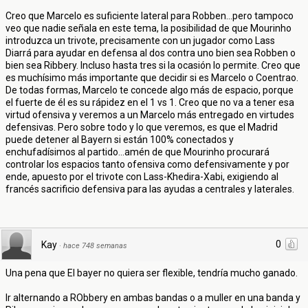
Creo que Marcelo es suficiente lateral para Robben...pero tampoco
veo que nadie señala en este tema, la posibilidad de que Mourinho
introduzca un trivote, precisamente con un jugador como Lass
Diarrá para ayudar en defensa al dos contra uno bien sea Robben o
bien sea Ribbery. Incluso hasta tres si la ocasión lo permite. Creo que
es muchísimo más importante que decidir si es Marcelo o Coentrao.
De todas formas, Marcelo te concede algo más de espacio, porque
el fuerte de él es su rápidez en el 1 vs 1. Creo que no va a tener esa
virtud ofensiva y veremos a un Marcelo más entregado en virtudes
defensivas. Pero sobre todo y lo que veremos, es que el Madrid
puede detener al Bayern si están 100% conectados y
enchufadísimos al partido...amén de que Mourinho procurará
controlar los espacios tanto ofensiva como defensivamente y por
ende, apuesto por el trivote con Lass-Khedira-Xabi, exigiendo al
francés sacrificio defensiva para las ayudas a centrales y laterales.
0
Kay
·
hace 748 semanas
Una pena que El bayer no quiera ser flexible, tendría mucho ganado.
Ir alternando a RObbery en ambas bandas o a muller en una banda y