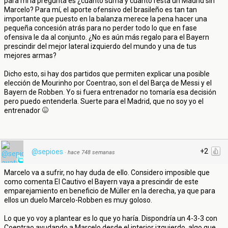
para mí la pregunta es ¿cuanto suma y cuanto resta un Madrid sin
Marcelo? Para mí, el aporte ofensivo del brasileño es tan tan
importante que puesto en la balanza merece la pena hacer una
pequeña concesión atrás para no perder todo lo que en fase
ofensiva le da al conjunto. ¿No es aún más regalo para el Bayern
prescindir del mejor lateral izquierdo del mundo y una de tus
mejores armas?
Dicho esto, si hay dos partidos que permiten explicar una posible
elección de Mourinho por Coentrao, son el del Barça de Messi y el
Bayern de Robben. Yo si fuera entrenador no tomaría esa decisión
pero puedo entenderla. Suerte para el Madrid, que no soy yo el
entrenador
+2
@sepioes
·
hace 748 semanas
Marcelo va a sufrir, no hay duda de ello. Considero imposible que
como comenta El Cautivo el Bayern vaya a prescindir de este
emparejamiento en beneficio de Müller en la derecha, ya que para
ellos un duelo Marcelo-Robben es muy goloso.
Lo que yo voy a plantear es lo que yo haría. Dispondría un 4-3-3 con
Coentrao ayudando a Marcelo desde el interior izquierdo, algo que