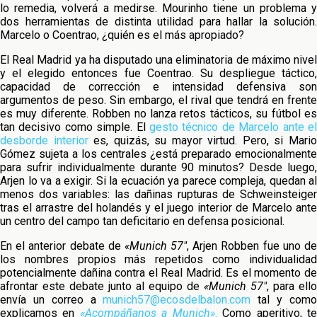
lo remedia, volverá a medirse. Mourinho tiene un problema y
dos herramientas de distinta utilidad para hallar la solución.
Marcelo o Coentrao, ¿quién es el más apropiado?
El Real Madrid ya ha disputado una eliminatoria de máximo nivel
y el elegido entonces fue Coentrao. Su despliegue táctico,
capacidad de corrección e intensidad defensiva son
argumentos de peso. Sin embargo, el rival que tendrá en frente
es muy diferente. Robben no lanza retos tácticos, su fútbol es
tan decisivo como simple. El
gesto técnico de Marcelo ante el
desborde interior
es, quizás, su mayor virtud. Pero, si Mari
Gómez sujeta a los centrales ¿está preparado emocionalmente
para sufrir individualmente durante 90 minutos? Desde luego,
Arjen lo va a exigir. Si la ecuación ya parece compleja, quedan al
menos dos variables: las dañinas rupturas de Schweinsteiger
tras el arrastre del holandés y el juego interior de Marcelo ante
un centro del campo tan deficitario en defensa posicional.
En el anterior debate de
«Munich 57″
, Arjen Robben fue uno d
los nombres propios más repetidos como individualidad
potencialmente dañina contra el Real Madrid. Es el momento de
afrontar este debate junto al equipo de
«Munich 57″
, para ello
envía un correo a
munich57@ecosdelbalon.com
tal y com
explicamos en
«Acompáñanos a Munich»
.
Como aperitivo, t