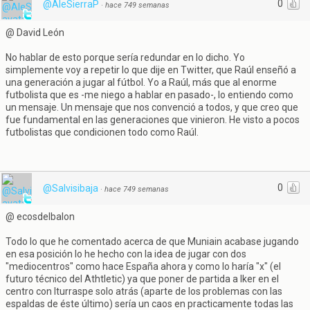
0
@AleSierraP
·
hace 749 semanas
@ David León
No hablar de esto porque sería redundar en lo dicho. Yo
simplemente voy a repetir lo que dije en Twitter, que Raúl enseñó a
una generación a jugar al fútbol. Yo a Raúl, más que al enorme
futbolista que es -me niego a hablar en pasado-, lo entiendo como
un mensaje. Un mensaje que nos convenció a todos, y que creo que
fue fundamental en las generaciones que vinieron. He visto a pocos
futbolistas que condicionen todo como Raúl.
0
@Salvisibaja
·
hace 749 semanas
@ ecosdelbalon
Todo lo que he comentado acerca de que Muniain acabase jugando
en esa posición lo he hecho con la idea de jugar con dos
"mediocentros" como hace España ahora y como lo haría "x" (el
futuro técnico del Athtletic) ya que poner de partida a Iker en el
centro con Iturraspe solo atrás (aparte de los problemas con las
espaldas de éste último) sería un caos en practicamente todas las