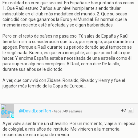
En realidad no creo que sea así. En España se han juntado dos cosas:
1. Que Raúl estuvo 7 años a un nivel horripilante siendo titular
indiscutible en el club más mediático del mundo. 2. Que su ocaso
coincidió con que ganamos la Euro y el Mundial. Es normal que la
memoria reciente esté afectada y se digan barbaridades.
Pero en el resto de países no pasa eso. Tú sales de España y Raúl
tiene la misma consideración que tuvo, por ejemplo, aquí durante su
apogeo. Porque a Raúl durante su periodo dorado aquí tampoco se
le negó nada. Bueno, es que era innegable, así que poco había que
hacer. Y encima España estaba necesitada de una estrella como él
para superar algunos complejos. A Raúl, como dice De la olla,
durante sus años se le dio todo.
A ver, que convivió con Zidane, Ronaldo, Rivaldo y Henry y fue el
jugador más temido de la Copa de Europa...
+2
@DavidLeonRon
·
hace 749 semanas
Ayer volví a sentirme un chavalillo. Por un momento, viajé a mi época
de colegial, a mis años de instituto. Me vinieron a la memoria
recuerdos de esa etapa de mi vida.