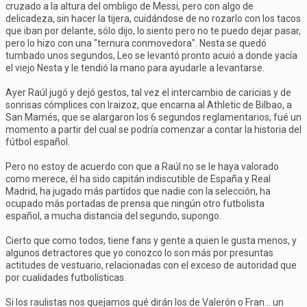
cruzado a la altura del ombligo de Messi, pero con algo de
delicadeza, sin hacer la tijera, cuidándose de no rozarlo con los tacos
que iban por delante, sólo dijo, lo siento pero no te puedo dejar pasar,
pero lo hizo con una "ternura conmovedora". Nesta se quedó
tumbado unos segundos, Leo se levantó pronto acuió a donde yacía
el viejo Nesta y le tendió la mano para ayudarle a levantarse.
Ayer Raúl jugó y dejó gestos, tal vez el intercambio de caricias y de
sonrisas cómplices con Iraizoz, que encarna al Athletic de Bilbao, a
San Mamés, que se alargaron los 6 segundos reglamentarios, fué un
momento a partir del cual se podría comenzar a contar la historia del
fútbol español.
Pero no estoy de acuerdo con que a Raúl no se le haya valorado
como merece, él ha sido capitán indiscutible de España y Real
Madrid, ha jugado más partidos que nadie con la selección, ha
ocupado más portadas de prensa que ningún otro futbolista
español, a mucha distancia del segundo, supongo.
Cierto que como todos, tiene fans y gente a quien le gusta menos, y
algunos detractores que yo conozco lo son más por presuntas
actitudes de vestuario, relacionadas con el exceso de autoridad que
por cualidades futbolísticas.
Si los raulistas nos quejamos qué dirán los de Valerón o Fran... un