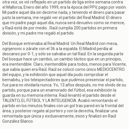
otra vez, se vió reflejado en un partido de liga entre semana contra
el Mallorca, Enero del año 1999, era la época del PPV, pago por visión.
Mi padre aquel día sin decirme nada, y teniendo el dinero para pasar
justo la semana, me regaló ver el partido del Real Madrid. El dinero
que mi padre pagó aquel día, nunca será devuelvo como se merece,
y Raúl está de por medio...Raúl cumplía 200 partidos en primera
división, y mi padre me regaló el partido.
Del Bosque entrenaba al Real Madrid. Un Real Madrid con meca,
ognjenovic o zárate con el 36 a la espalda. El Madrid perdía al
descanso por 0-1, y sólo se salvaba un tal Raúl. En la segunda parte
Del bosque hace un cambio, un cambio táctico que en un principio,
era inentendible. Claro, inentendible para todos, menos para Vicente,
que sabía quien era Raúl. Raúl se colocó como único MEDIOCENTRO
del equipo, y la exhibición que aquel día pudo comprobar el
bernabéu, y los telespectadores que pudimos presenciar el partido,
fue para no olvidarla nunca. Yo, 13 años después, no me olvido de su
partido, porque para un enamorado del fútbol, esa exhibición la
guarda en su memoria interna. Raúl levantó el partido desde el
TALENTO, EL FÚTBOL Y LA INTELIGENCIA. Acabó remontando el
partido en los minutos finales con un gol tras pared en la frontal del
área, y posterior regate al portero y con la derecha, finalizar una
remontada que única y exclusivamente, inició y finalizó en Raúl
González Blanco.