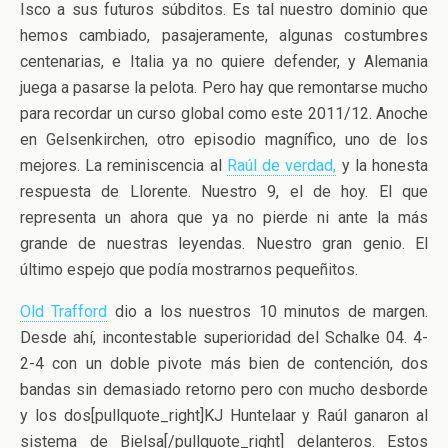
Isco a sus futuros súbditos. Es tal nuestro dominio que
hemos cambiado, pasajeramente, algunas costumbres
centenarias, e Italia ya no quiere defender, y Alemania
juega a pasarse la pelota. Pero hay que remontarse mucho
para recordar un curso global como este 2011/12. Anoche
en Gelsenkirchen, otro episodio magnífico, uno de los
mejores. La reminiscencia al
Raúl de verdad,
y la honesta
respuesta de Llorente. Nuestro 9, el de hoy. El que
representa un ahora que ya no pierde ni ante la más
grande de nuestras leyendas. Nuestro gran genio. El
último espejo que podía mostrarnos pequeñitos.
Old Trafford
dio a los nuestros 10 minutos de margen.
Desde ahí, incontestable superioridad del Schalke 04. 4-
2-4 con un doble pivote más bien de contención, dos
bandas sin demasiado retorno pero con mucho desborde
y los dos[pullquote_right]KJ Huntelaar y Raúl ganaron al
sistema de Bielsa[/pullquote_right] delanteros. Estos