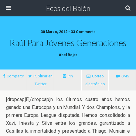
Ecos del Balón
30 Marzo, 2012 • 33 Comments
Raúl Para Jóvenes Generaciones
Abel Rojas
Compartir
Publicar en
Pin
Correo
SMS
Twitter
electrónico
[dropcap]E[/dropcap]n los últimos cuatro años hemos
ganado una Eurocopa y un Mundial. Y dos Champions, y la
primera Europa League disputada. Hemos consolidado a
Xavi, Iniesta y Silva entre los grandes, garantizado a
Casillas la inmortalidad y presentado
a Thiago, Muniain e