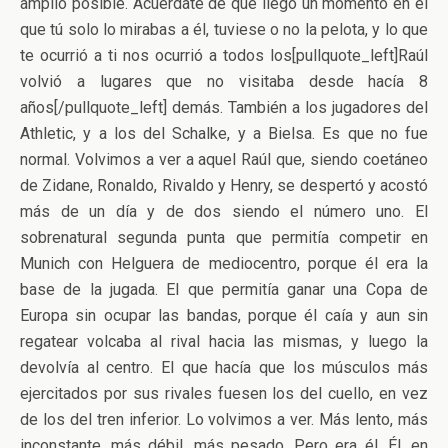
amplio posible. Acuérdate de que llegó un momento en el
que tú solo lo mirabas a él, tuviese o no la pelota, y lo que
te ocurrió a ti nos ocurrió a todos los[pullquote_left]Raúl
volvió a lugares que no visitaba desde hacía 8
años[/pullquote_left] demás. También a los jugadores del
Athletic, y a los del Schalke, y a Bielsa. Es que no fue
normal. Volvimos a ver a aquel Raúl que, siendo coetáneo
de Zidane, Ronaldo, Rivaldo y Henry, se despertó y acostó
más de un día y de dos siendo el número uno. El
sobrenatural segunda punta que permitía competir en
Munich con Helguera de mediocentro, porque él era la
base de la jugada. El que permitía ganar una Copa de
Europa sin ocupar las bandas, porque él caía y aun sin
regatear volcaba al rival hacia las mismas, y luego la
devolvía al centro. El que hacía que los músculos más
ejercitados por sus rivales fuesen los del cuello, en vez
de los del tren inferior. Lo volvimos a ver. Más lento, más
inconstante, más débil, más pesado. Pero era él. Él, en