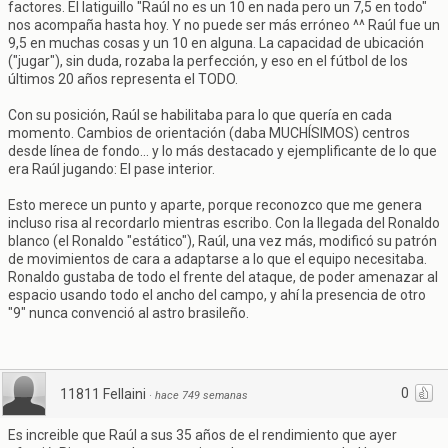
factores. El latiguillo "Raúl no es un 10 en nada pero un 7,5 en todo"
nos acompaña hasta hoy. Y no puede ser más erróneo ^^ Raúl fue un
9,5 en muchas cosas y un 10 en alguna. La capacidad de ubicación
("jugar"), sin duda, rozaba la perfección, y eso en el fútbol de los
últimos 20 años representa el TODO.
Con su posición, Raúl se habilitaba para lo que quería en cada
momento. Cambios de orientación (daba MUCHÍSIMOS) centros
desde línea de fondo... y lo más destacado y ejemplificante de lo que
era Raúl jugando: El pase interior.
Esto merece un punto y aparte, porque reconozco que me genera
incluso risa al recordarlo mientras escribo. Con la llegada del Ronaldo
blanco (el Ronaldo "estático"), Raúl, una vez más, modificó su patrón
de movimientos de cara a adaptarse a lo que el equipo necesitaba.
Ronaldo gustaba de todo el frente del ataque, de poder amenazar al
espacio usando todo el ancho del campo, y ahí la presencia de otro
"9" nunca convenció al astro brasileño.
0
11811 Fellaini
·
hace 749 semanas
Es increible que Raúl a sus 35 años de el rendimiento que ayer