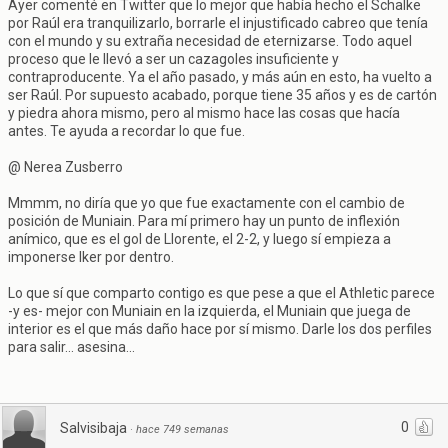
Ayer comenté en Twitter que lo mejor que había hecho el Schalke
por Raúl era tranquilizarlo, borrarle el injustificado cabreo que tenía
con el mundo y su extraña necesidad de eternizarse. Todo aquel
proceso que le llevó a ser un cazagoles insuficiente y
contraproducente. Ya el año pasado, y más aún en esto, ha vuelto a
ser Raúl. Por supuesto acabado, porque tiene 35 años y es de cartón
y piedra ahora mismo, pero al mismo hace las cosas que hacía
antes. Te ayuda a recordar lo que fue.
@ Nerea Zusberro
Mmmm, no diría que yo que fue exactamente con el cambio de
posición de Muniain. Para mí primero hay un punto de inflexión
anímico, que es el gol de Llorente, el 2-2, y luego sí empieza a
imponerse Iker por dentro.
Lo que sí que comparto contigo es que pese a que el Athletic parece
-y es- mejor con Muniain en la izquierda, el Muniain que juega de
interior es el que más daño hace por sí mismo. Darle los dos perfiles
para salir... asesina...
0
Salvisibaja
·
hace 749 semanas