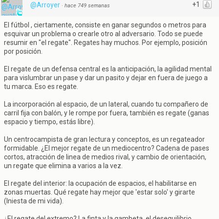
+1
@Arroyer
·
hace 749 semanas
El fútbol , ciertamente, consiste en ganar segundos o metros para
esquivar un problema o crearle otro al adversario. Todo se puede
resumir en "el regate". Regates hay muchos. Por ejemplo, posición
por posición.
El regate de un defensa central es la anticipación, la agilidad mental
para vislumbrar un pase y dar un pasito y dejar en fuera de juego a
tu marca. Eso es regate.
La incorporación al espacio, de un lateral, cuando tu compañero de
carril fija con balón, y le rompe por fuera, también es regate (ganas
espacio y tiempo, estás libre).
Un centrocampista de gran lectura y conceptos, es un regateador
formidable. ¿El mejor regate de un mediocentro? Cadena de pases
cortos, atracción de linea de medios rival, y cambio de orientación,
un regate que elimina a varios a la vez.
El regate del interior: la ocupación de espacios, el habilitarse en
zonas muertas. Qué regate hay mejor que 'estar solo' y girarte
(Iniesta de mi vida).
¿El regate del extremo? La finta y la gambeta, el desequilibrio