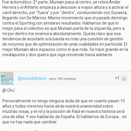
Fue automático. 2ª parte, Muniain pasa al centro, se retira Ander
Herrera y el Athletic empieza a descoser a mayor altura y a activar el
carril derecho, por "fuera" y por "dentro", conducciendo con Susaeta,
llegando con De Marcos. Mismo movimiento que el pasado domingo
contra el Sporting con similares resultados. Hablamos de que lo
mejor para el colectivo es que Muniain parta de la izquierda, pero a
mí por dentro me enamora absolutamente. Queda claro que esa
tendencia de acostarlo a la banda es más una cuestión de gestión
de recursos que de optimización de unas cualidades en particular. El
mejor Muniain abre espacios como el que más. Se hace grande en la
mediapunta y dios quiera que siga creciendo hacia adelante.
+1
@ecosdelbalon
·
hace 749 semanas
@ CHJ
Personalmente no tengo ninguna duda de que en cuanto pasen 10
años y todos miremos hacia atrás existirá unanimidad sobre
muchas cosas, y el rol y la posición de Raúl en nuestra historia será
una de ellas. Y eso hablando de España. Si hablamos de Europa... es
que no hay nada que cambiar.