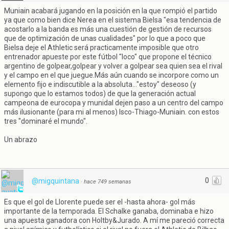
Muniain acabará jugando en la posición en la que rompió el partido
ya que como bien dice Nerea en el sistema Bielsa "esa tendencia de
acostarlo a la banda es más una cuestión de gestión de recursos
que de optimización de unas cualidades" por lo que a poco que
Bielsa deje el Athletic será practicamente imposible que otro
entrenador apueste por este fútbol "loco" que propone el técnico
argentino de golpear,golpear y volver a golpear sea quien sea el rival
y el campo en el que juegue.Más aún cuando se incorpore como un
elemento fijo e indiscutible a la absoluta..."estoy" deseoso (y
supongo que lo estamos todos) de que la generación actual
campeona de eurocopa y munidal dejen paso a un centro del campo
más ilusionante (para mi al menos) Isco-Thiago-Muniain. con estos
tres "dominaré el mundo".
Un abrazo
0
@migquintana
·
hace 749 semanas
Es que el gol de Llorente puede ser el -hasta ahora- gol más
importante de la temporada. El Schalke ganaba, dominaba e hizo
una apuesta ganadora con Holtby&Jurado. A mí me pareció correcta