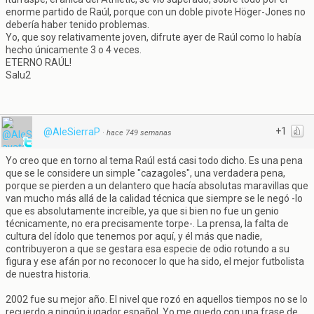
enorme partido de Raúl, porque con un doble pivote Höger-Jones no
debería haber tenido problemas.
Yo, que soy relativamente joven, difrute ayer de Raúl como lo había
hecho únicamente 3 o 4 veces.
ETERNO RAÚL!
Salu2
+1
@AleSierraP
·
hace 749 semanas
Yo creo que en torno al tema Raúl está casi todo dicho. Es una pena
que se le considere un simple "cazagoles", una verdadera pena,
porque se pierden a un delantero que hacía absolutas maravillas que
van mucho más allá de la calidad técnica que siempre se le negó -lo
que es absolutamente increíble, ya que si bien no fue un genio
técnicamente, no era precisamente torpe-. La prensa, la falta de
cultura del ídolo que tenemos por aquí, y él más que nadie,
contribuyeron a que se gestara esa especie de odio rotundo a su
figura y ese afán por no reconocer lo que ha sido, el mejor futbolista
de nuestra historia.
2002 fue su mejor año. El nivel que rozó en aquellos tiempos no se lo
recuerdo a ningún jugador español. Yo me quedo con una frase de