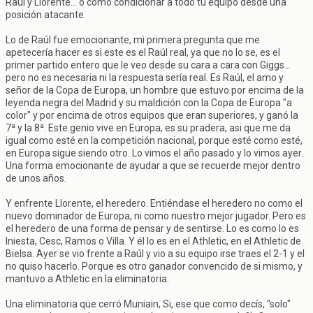
Raúl y Llorente... o como condicionar a todo tu equipo desde una
posición atacante.
Lo de Raúl fue emocionante, mi primera pregunta que me
apetecería hacer es si este es el Raúl real, ya que no lo se, es el
primer partido entero que le veo desde su cara a cara con Giggs...
pero no es necesaria ni la respuesta sería real. Es Raúl, el amo y
señor de la Copa de Europa, un hombre que estuvo por encima de la
leyenda negra del Madrid y su maldición con la Copa de Europa "a
color" y por encima de otros equipos que eran superiores, y ganó la
7ª y la 8ª. Este genio vive en Europa, es su pradera, asi que me da
igual como esté en la competición nacional, porque esté como esté,
en Europa sigue siendo otro. Lo vimos el año pasado y lo vimos ayer.
Una forma emocionante de ayudar a que se recuerde mejor dentro
de unos años.
Y enfrente Llorente, el heredero. Entiéndase el heredero no como el
nuevo dominador de Europa, ni como nuestro mejor jugador. Pero es
el heredero de una forma de pensar y de sentirse. Lo es como lo es
Iniesta, Cesc, Ramos o Villa. Y él lo es en el Athletic, en el Athletic de
Bielsa. Ayer se vio frente a Raúl y vio a su equipo irse traes el 2-1 y el
no quiso hacerlo. Porque es otro ganador convencido de si mismo, y
mantuvo a Athletic en la eliminatoria.
Una eliminatoria que cerró Muniain, Si, ese que como decís, "solo"