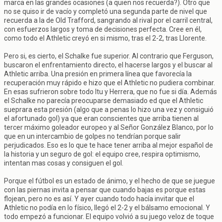
marca en las grandes ocasiones (a quien nos recuerda?). Otro que
no se quiso ir de vacío y completó una segunda parte de nivel que
recuerda a la de Old Trafford, sangrando al rival por el carril central,
con esfuerzos largos y toma de decisiones perfecta. Cree en él,
como todo el Athletic creyó en si mismo, tras el 2-2, tras Llorente.
Pero si, es cierto, el Schalke fue superior. Al contrario que Ferguson,
buscaron el enfrentamiento directo, el hacerse largos y el buscar al
Athletic arriba. Una presión en primera línea que favorecía la
recuperación muy rápido e hizo que el Athletic no pudiera combinar.
En esas sufrieron sobre todo Itu y Herrera, que no fue si día. Además
el Schalke no parecía preocuparse demasiado ed que el Athletic
sueprara esta presión (algo que a penas lo hizo una vez y consiguió
el afortunado gol) ya que eran conscientes que arriba tienen al
tercer máximo goleador europeo y al Señor González Blanco, por lo
que en un intercambio de golpes no tendrían porque salir
perjudicados. Eso es lo que te hace tener arriba al mejor español de
la historia y un seguro de gol: el equipo cree, respira optimismo,
intentan mas cosas y consiguen el gol.
Porque el fútbol es un estado de ánimo, y el hecho de que se juegue
con las piernas invita a pensar que cuando bajas es porque estas
flojean, pero no es así. Y ayer cuando todo hacía invitar que el
Athletic no podía en lo físico, llegó el 2-2 y el bálsamo emocional. Y
todo empezó a funcionar. El equipo volvió a su juego veloz de toque