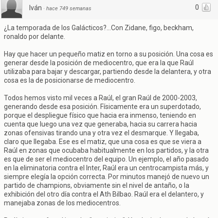
0
Iván
·
hace 749 semanas
¿La temporada de los Galácticos?...Con Zidane, figo, beckham,
ronaldo por delante.
Hay que hacer un pequeño matiz en torno a su posición. Una cosa es
generar desde la posición de mediocentro, que era la que Raúl
utilizaba para bajar y descargar, partiendo desde la delantera, y otra
cosa es la de posicionarse de mediocentro.
Todos hemos visto mil veces a Raúl, el gran Raúl de 2000-2003,
generando desde esa posición. Físicamente era un superdotado,
porque el despliegue físico que hacia era inmenso, teniendo en
cuenta que luego una vez que generaba, hacia su carrera hacia
zonas ofensivas tirando una y otra vez el desmarque. Y llegaba,
claro que llegaba. Ese es el matiz, que una cosa es que se viera a
Raúl en zonas que ocubaba habitualmente en los partidos, y la otra
es que de ser el mediocentro del equipo. Un ejemplo, el año pasado
en la eliminatoria contra el Inter, Raúl era un centrocampista más, y
siempre elegía la opción correcta. Por minutos manejó de nuevo un
partido de champions, obviamente sin el nivel de antaño, o la
exhibición del otro día contra el Ath Bilbao. Raúl era el delantero, y
manejaba zonas de los mediocentros.