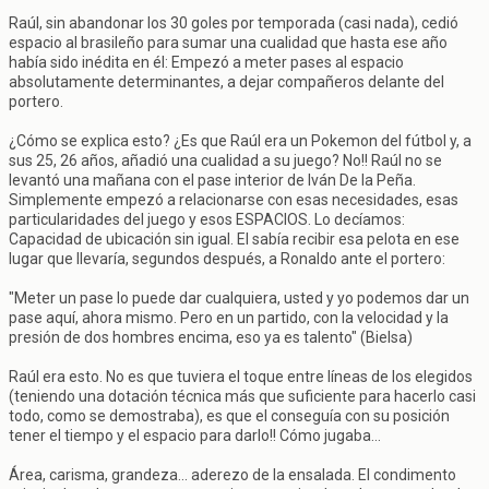
Raúl, sin abandonar los 30 goles por temporada (casi nada), cedió
espacio al brasileño para sumar una cualidad que hasta ese año
había sido inédita en él: Empezó a meter pases al espacio
absolutamente determinantes, a dejar compañeros delante del
portero.
¿Cómo se explica esto? ¿Es que Raúl era un Pokemon del fútbol y, a
sus 25, 26 años, añadió una cualidad a su juego? No!! Raúl no se
levantó una mañana con el pase interior de Iván De la Peña.
Simplemente empezó a relacionarse con esas necesidades, esas
particularidades del juego y esos ESPACIOS. Lo decíamos:
Capacidad de ubicación sin igual. El sabía recibir esa pelota en ese
lugar que llevaría, segundos después, a Ronaldo ante el portero:
"Meter un pase lo puede dar cualquiera, usted y yo podemos dar un
pase aquí, ahora mismo. Pero en un partido, con la velocidad y la
presión de dos hombres encima, eso ya es talento" (Bielsa)
Raúl era esto. No es que tuviera el toque entre líneas de los elegidos
(teniendo una dotación técnica más que suficiente para hacerlo casi
todo, como se demostraba), es que el conseguía con su posición
tener el tiempo y el espacio para darlo!! Cómo jugaba...
Área, carisma, grandeza... aderezo de la ensalada. El condimento