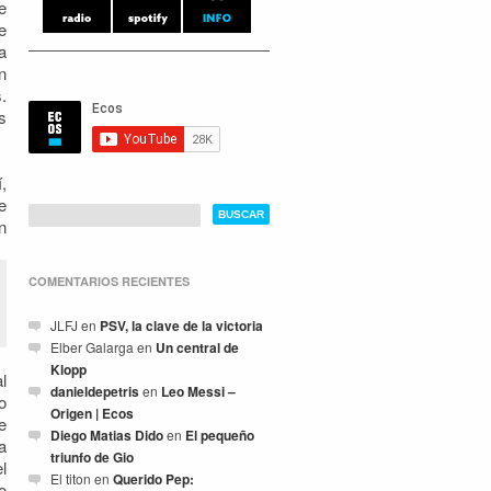
e
e
a
n
.
s
,
e
n
COMENTARIOS RECIENTES
JLFJ
en
PSV, la clave de la victoria
Elber Galarga
en
Un central de
Klopp
l
danieldepetris
en
Leo Messi –
o
Origen | Ecos
e
Diego Matias Dido
en
El pequeño
a
triunfo de Gio
l
El titon
en
Querido Pep:
o