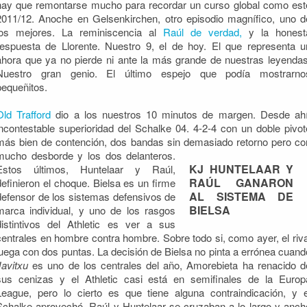
hay que remontarse mucho para recordar un curso global como est
2011/12. Anoche en Gelsenkirchen, otro episodio magnífico, uno d
los mejores. La reminiscencia al
Raúl de verdad,
y la honest
respuesta de Llorente. Nuestro 9, el de hoy. El que representa u
ahora que ya no pierde ni ante la más grande de nuestras leyendas
Nuestro gran genio. El último espejo que podía mostrarno
pequeñitos.
Old Trafford
dio a los nuestros 10 minutos de margen. Desde ahí
incontestable superioridad del Schalke 04. 4-2-4 con un doble pivot
más bien de contención, dos bandas sin demasiado retorno pero co
mucho desborde y los dos
delanteros.
KJ HUNTELAAR Y
Estos últimos, Huntelaar y Raúl,
RAÚL GANARON
definieron el choque. Bielsa es un firme
AL SISTEMA DE
defensor de los sistemas defensivos de
BIELSA
marca individual, y uno de los rasgos
distintivos del Athletic es ver a sus
centrales en hombre contra hombre. Sobre todo si, como ayer, el riva
juega con dos puntas. La decisión de Bielsa no pinta a errónea cuand
Javitxu
es uno de los centrales del año, Amorebieta ha renacido d
sus cenizas y el Athletic casi está en semifinales de la Europ
League, pero lo cierto es que tiene alguna contraindicación, y e
Schalke aprovechó. Raúl y Huntelaar se cruzaban a lo largo y anch