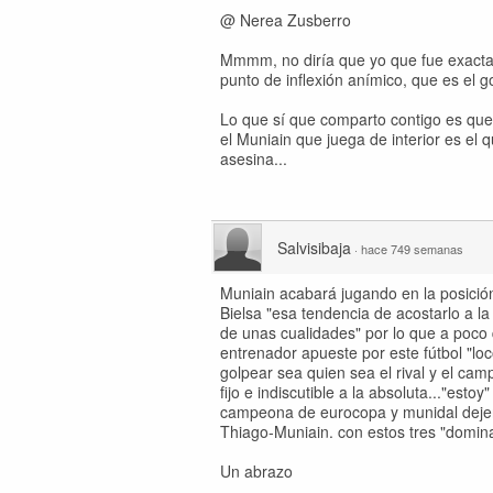
@ Nerea Zusberro
Mmmm, no diría que yo que fue exacta
punto de inflexión anímico, que es el g
Lo que sí que comparto contigo es que 
el Muniain que juega de interior es el 
asesina...
Salvisibaja
·
hace 749 semanas
Muniain acabará jugando en la posición
Bielsa "esa tendencia de acostarlo a l
de unas cualidades" por lo que a poco 
entrenador apueste por este fútbol "loc
golpear sea quien sea el rival y el c
fijo e indiscutible a la absoluta..."es
campeona de eurocopa y munidal dejen
Thiago-Muniain. con estos tres "domin
Un abrazo