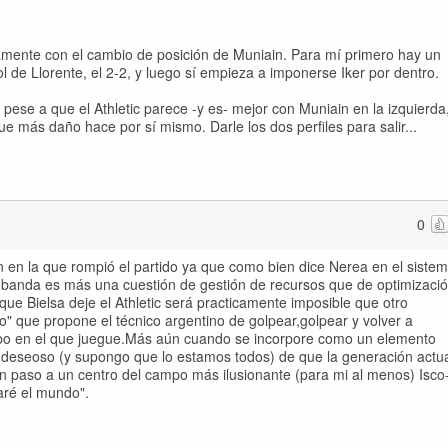
mente con el cambio de posición de Muniain. Para mí primero hay un
ol de Llorente, el 2-2, y luego sí empieza a imponerse Iker por dentro.
pese a que el Athletic parece -y es- mejor con Muniain en la izquierda
que más daño hace por sí mismo. Darle los dos perfiles para salir...
0
 en la que rompió el partido ya que como bien dice Nerea en el siste
a banda es más una cuestión de gestión de recursos que de optimizaci
que Bielsa deje el Athletic será practicamente imposible que otro
o" que propone el técnico argentino de golpear,golpear y volver a
ampo en el que juegue.Más aún cuando se incorpore como un elemento
toy" deseoso (y supongo que lo estamos todos) de que la generación actu
 paso a un centro del campo más ilusionante (para mi al menos) Isco
aré el mundo".