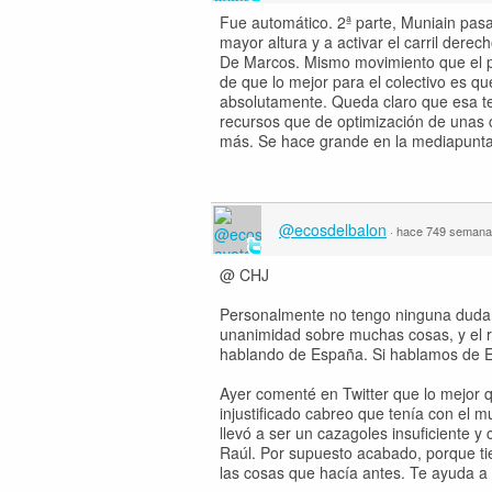
Fue automático. 2ª parte, Muniain pasa 
mayor altura y a activar el carril dere
De Marcos. Mismo movimiento que el p
de que lo mejor para el colectivo es q
absolutamente. Queda claro que esa te
recursos que de optimización de unas c
más. Se hace grande en la mediapunta 
@ecosdelbalon
·
hace 749 seman
@ CHJ
Personalmente no tengo ninguna duda 
unanimidad sobre muchas cosas, y el rol
hablando de España. Si hablamos de E
Ayer comenté en Twitter que lo mejor qu
injustificado cabreo que tenía con el 
llevó a ser un cazagoles insuficiente 
Raúl. Por supuesto acabado, porque ti
las cosas que hacía antes. Te ayuda a 