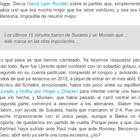
Giggs. Decía
David León Rondán
sobre el partido que, simplemente
había uno que era mucho mejor que los otros veintiuno, y esa era l
diferencia. Imposible de resumir mejor.
Los últimos 15 minutos fueron de Susaeta y un Muniain que…
solo marca en las citas importantes…
Lo que pasa es que hemos cambiado. Ya tenemos respuesta par
casi todo. Ayer fue Llorente quien contestó con un soberbio golazo, e
segundo en su cuenta particular, rompiendo el conjuro y avisando 
todos de que ya estamos en 2012, a pique de entrar en el mes abril. E
técnico del Schalke, emocionado, había roto poco antes su equilibri
(Jurado y Holtby por Höger y Draxler)
para intentar cerrar una faen
que vio hecha; y Muniain, que había pasado al carril central en l
segunda parte, comenzó a descoser a los alemanes. Slalom tra
slalom, con ayuda de Susaeta, hasta que marcaron el 2-4. Fue un
noche impresionante con el único peaje, aunque a Bielsa no l
importa, de quedarnos sin partido de vuelta. Porque pese a que Jav
Martínez haya sufrido ante Raúl más que ante Rooney, Benzema 
Cesc, abrir esto ya sería una cosa excesiva, ¿no?