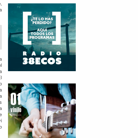
,
a
a
l
a
l
o
a
a
s
a
e
i
o