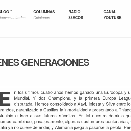
BLOG
COLUMNAS
RADIO
CANAL
38ECOS
YOUTUBE
Nuevas entradas
Opiniones
ENES GENERACIONES
E
n los últimos cuatro años hemos ganado una Eurocopa y u
Mundial. Y dos Champions, y la primera Europa Leagu
disputada. Hemos consolidado a Xavi, Iniesta y Silva entre lo
grandes, garantizado a Casillas la inmortalidad y presentado
a Thiago
Muniain e Isco a sus futuros súbditos. Es tal nuestro dominio qu
hemos cambiado, pasajeramente, algunas costumbres centenarias, 
Italia ya no quiere defender, y Alemania juega a pasarse la pelota. Per