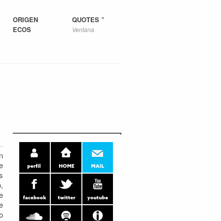
ORIGEN
QUOTES
ECOS
Ventana
n
e
s
,
e
e
o