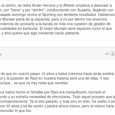
al centro, se retira Ander Herrera y el Athletic empieza a descoser a
cho, por "fuera" y por "dentro", conducciendo con Susaeta, llegando con
asado domingo contra el Sporting con similares resultados. Hablamos
ue Muniain parta de la izquierda, pero a mí por dentro me enamora
ndencia de acostarlo a la banda es más una cuestión de gestión de
ualidades en particular. El mejor Muniain abre espacios como el que
y dios quiera que siga creciendo hacia adelante.
+1
as
de que en cuanto pasen 10 años y todos miremos hacia atrás existirá
 y la posición de Raúl en nuestra historia será una de ellas. Y eso
uropa... es que no hay nada que cambiar.
e había hecho el Schalke por Raúl era tranquilizarlo, borrarle el
mundo y su extraña necesidad de eternizarse. Todo aquel proceso que l
y contraproducente. Ya el año pasado, y más aún en esto, ha vuelto a se
ene 35 años y es de cartón y piedra ahora mismo, pero al mismo hace
recordar lo que fue.