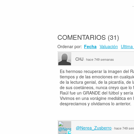
COMENTARIOS
(
31
)
Ordenar por:
Fecha
Valuación
Ultima 
CHJ
·
hace 749 semanas
Es hermoso recuperar la imagen del Ra
tiempos y de las emociones en cualquier
de la lectura genial, de la picardía, de 
de sus coetáneos, nunca creyo que lo fu
Raúl fue un GRANDE del fútbol y serí
Vivimos en una vorágine mediática en la
despreciamos y olvidamos lo anterior.
@Nerea_Zusberro
·
hace 749 se