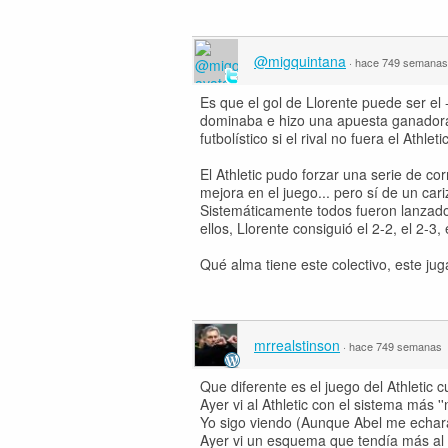
@migquintana
·
hace 749 semanas
Es que el gol de Llorente puede ser el
dominaba e hizo una apuesta ganadora 
futbolístico si el rival no fuera el Ath
El Athletic pudo forzar una serie de c
mejora en el juego... pero sí de un cari
Sistemáticamente todos fueron lanzados 
ellos, Llorente consiguió el 2-2, el 2-3
Qué alma tiene este colectivo, este ju
mrrealstinson
·
hace 749 semanas
Que diferente es el juego del Athletic
Ayer vi al Athletic con el sistema más '
Yo sigo viendo (Aunque Abel me echará l
Ayer vi un esquema que tendía más al 4-