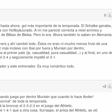
0
 -hasta ahora- gol más importante de la temporada. El Schalke ganaba,
con Holtby&Jurado. A mí me pareció correcta a nivel anímico y
letic de Bilbao de Bielsa. Pero lo era. Ahora también lo saben en Alemania
orners y ahí cambió todo. Éstos no eran ni mucho menos fruto de una
z más incisivo con Ibai por fuera y Muniain por dentro.
al primer palo (je, casualidad, pura casualidad...) y al final, en uno d
, el 2-4 y seguramente impidió el 3-1.
gador y este entrenador. Es muy romántico todo.
+2
 cuando juega por dentro Muniain que cuando lo hace Ander!
'normal'' de toda la temporada.
a bronca) el 2-3-2-3 en el juego del Athletic.
1-4-1 que a otra cosa. Iturraspe, el anlca del Athletic, se vió