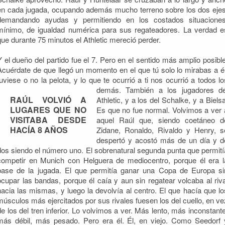
en cada jugada, ocupando además mucho terreno sobre los dos ejes
demandando ayudas y permitiendo en los costados situaciones
mínimo, de igualdad numérica para sus regateadores. La verdad e
que durante 75 minutos el Athletic mereció perder.
Y el dueño del partido fue el 7. Pero en el sentido más amplio posible
Acuérdate de que llegó un momento en el que tú solo lo mirabas a él
tuviese o no la pelota, y lo que te ocurrió a ti nos ocurrió a todos lo
demás. También a los jugadores de
RAÚL VOLVIÓ A
Athletic, y a los del Schalke, y a Bielsa
LUGARES QUE NO
Es que no fue normal. Volvimos a ver 
VISITABA DESDE
aquel Raúl que, siendo coetáneo d
HACÍA 8 AÑOS
Zidane, Ronaldo, Rivaldo y Henry, s
despertó y acostó más de un día y d
dos siendo el número uno. El sobrenatural segunda punta que permití
competir en Munich con Helguera de mediocentro, porque él era l
base de la jugada. El que permitía ganar una Copa de Europa si
ocupar las bandas, porque él caía y aun sin regatear volcaba al riva
hacia las mismas, y luego la devolvía al centro. El que hacía que lo
músculos más ejercitados por sus rivales fuesen los del cuello, en ve
de los del tren inferior. Lo volvimos a ver. Más lento, más inconstante
más débil, más pesado. Pero era él. Él, en viejo. Como Seedorf 