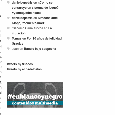
danieldepetris
en
¿Cómo se
,
construye un sistema de juego?
,
#yomequedoencasa
s
danieldepetris
en
Simeone ante
Klopp, ‘memento mori’
Giacomo Giuralarocca
en
La
.
mutación
,
Tomas
en
Por 10 años de felicidad,
s
Gracias
l
Juan
en
Baggio bajo sospecha
.
a
e
Tweets by 38ecos
e
Tweets by ecosdelbalon
e
a
a
n
l
s
z
,
y