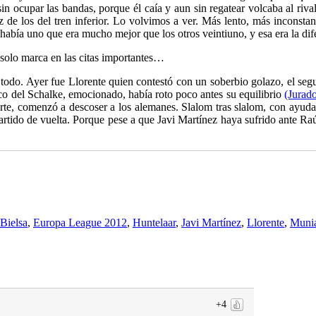
n ocupar las bandas, porque él caía y aun sin regatear volcaba al rival
ez de los del tren inferior. Lo volvimos a ver. Más lento, más inconsta
había uno que era mucho mejor que los otros veintiuno, y esa era la dif
olo marca en las citas importantes…
odo. Ayer fue Llorente quien contestó con un soberbio golazo, el segu
ico del Schalke, emocionado, había roto poco antes su equilibrio
(Jurad
parte, comenzó a descoser a los alemanes. Slalom tras slalom, con ayud
partido de vuelta. Porque pese a que Javi Martínez haya sufrido ante R
Bielsa
,
Europa League 2012
,
Huntelaar
,
Javi Martínez
,
Llorente
,
Muni
+4