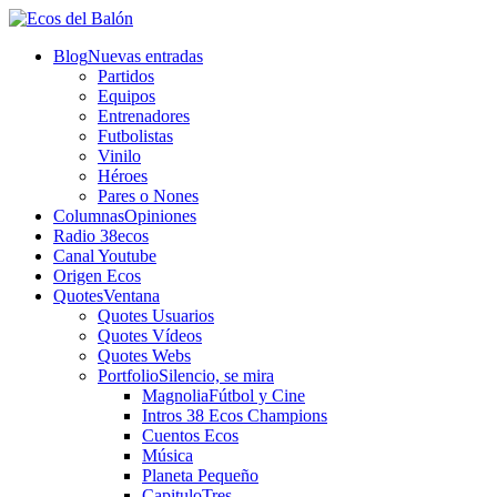
Blog
Nuevas entradas
Partidos
Equipos
Entrenadores
Futbolistas
Vinilo
Héroes
Pares o Nones
Columnas
Opiniones
Radio 38ecos
Canal Youtube
Origen Ecos
Quotes
Ventana
Quotes Usuarios
Quotes Vídeos
Quotes Webs
Portfolio
Silencio, se mira
Magnolia
Fútbol y Cine
Intros 38 Ecos Champions
Cuentos Ecos
Música
Planeta Pequeño
CapituloTres