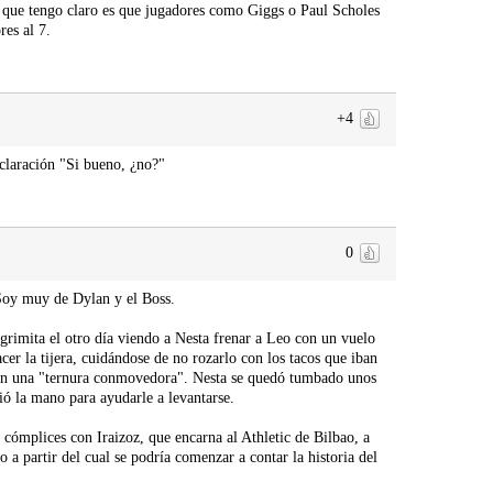
lo que tengo claro es que jugadores como Giggs o Paul Scholes
es al 7.
+4
claración "Si bueno, ¿no?"
0
 Soy muy de Dylan y el Boss.
imita el otro día viendo a Nesta frenar a Leo con un vuelo
cer la tijera, cuidándose de no rozarlo con los tacos que iban
o con una "ternura conmovedora". Nesta se quedó tumbado unos
ió la mano para ayudarle a levantarse.
s cómplices con Iraizoz, que encarna al Athletic de Bilbao, a
 partir del cual se podría comenzar a contar la historia del