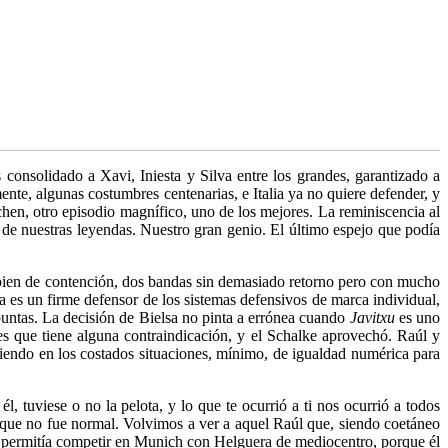
nsolidado a Xavi, Iniesta y Silva entre los grandes, garantizado a
nte, algunas costumbres centenarias, e Italia ya no quiere defender, y
en, otro episodio magnífico, uno de los mejores. La reminiscencia al
 de nuestras leyendas. Nuestro gran genio. El último espejo que podía
 bien de contención, dos bandas sin demasiado retorno pero con mucho
a es un firme defensor de los sistemas defensivos de marca individual,
 puntas. La decisión de Bielsa no pinta a errónea cuando
Javitxu
es uno
 es que tiene alguna contraindicación, y el Schalke aprovechó. Raúl y
endo en los costados situaciones, mínimo, de igualdad numérica para
, tuviese o no la pelota, y lo que te ocurrió a ti nos ocurrió a todos
s que no fue normal. Volvimos a ver a aquel Raúl que, siendo coetáneo
e permitía competir en Munich con Helguera de mediocentro, porque él