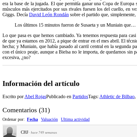
era la base de la jugada. El que permitía ganar una Copa de Europa si
músculos más ejercitados por sus rivales fuesen los del cuello, en v
Giggs. Decía
David León Rondán
sobre el partido que, simplemente, 
Los últimos 15 minutos fueron de Susaeta y un Muniain que… s
Lo que pasa es que hemos cambiado. Ya tenemos respuesta para casi t
de que ya estamos en 2012, a pique de entrar en el mes abril. El técn
hecha; y Muniain, que había pasado al carril central en la segunda 
con el único peaje, aunque a Bielsa no le importa, de quedarnos sin 
excesiva, ¿no?
Información del artículo
Escrito por
Abel Rojas
Publicado en
Partidos
Tags:
Athletic de Bilbao
,
Comentarios
(
31
)
Ordenar por:
Fecha
Valuación
Ultima actividad
CHJ
·
hace 749 semanas