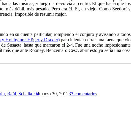
 hacia las mismas, y luego la devolvía al centro. El que hacía que los
nte, más débil, más pesado. Pero era él. Él, en viejo. Como Seedorf y
erencia. Imposible de resumir mejor.
ndo en su cuenta particular, rompiendo el conjuro y avisando a todos
o y Holtby por Höger y Draxler)
para intentar cerrar una faena que vio
a de Susaeta, hasta que marcaron el 2-4. Fue una noche impresionante
aúl más que ante Rooney, Benzema o Cesc, abrir esto ya sería una cosa
ain
,
Raúl
,
Schalke 04
marzo 30, 2012
33 comentarios