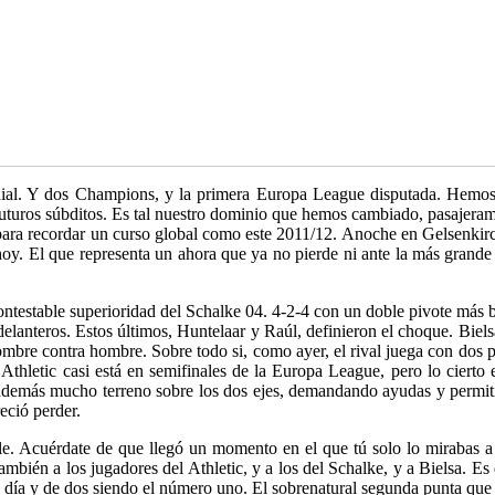
l. Y dos Champions, y la primera Europa League disputada. Hemos co
uturos súbditos. Es tal nuestro dominio que hemos cambiado, pasajerame
ara recordar un curso global como este 2011/12. Anoche en Gelsenkirch
hoy. El que representa un ahora que ya no pierde ni ante la más grande
ontestable superioridad del Schalke 04. 4-2-4 con un doble pivote más
elanteros. Estos últimos, Huntelaar y Raúl, definieron el choque. Biels
 hombre contra hombre. Sobre todo si, como ayer, el rival juega con dos
 Athletic casi está en semifinales de la Europa League, pero lo cierto
además mucho terreno sobre los dos ejes, demandando ayudas y permiti
eció perder.
e. Acuérdate de que llegó un momento en el que tú solo lo mirabas a él
mbién a los jugadores del Athletic, y a los del Schalke, y a Bielsa. E
 día y de dos siendo el número uno. El sobrenatural segunda punta qu