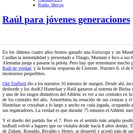
Radio 38ecos
Raúl para jóvenes generaciones
E
n los últimos cuatro años hemos ganado una Eurocopa y un Mundia
Casillas la inmortalidad y presentado
a Thiago, Muniain e Isco a sus f
Alemania juega a pasarse la pelota. Pero hay que remontarse mucho p
Raúl de verdad,
y la honesta respuesta de Llorente. Nuestro 9, el de 
mostrarnos pequeñitos.
Old Trafford
dio a los nuestros 10 minutos de margen. Desde ahí, inc
desborde y los dos
KJ Huntelaar y Raúl ganaron al sistema de Bielsa
d
y uno de los rasgos distintivos del Athletic es ver a sus centrales en
de los centrales del año, Amorebieta ha renacido de sus cenizas y el
Huntelaar se cruzaban a lo largo y ancho en cada jugada, ocupando 
sus regateadores. La verdad es que durante 75 minutos el Athletic mer
Y el dueño del partido fue el 7. Pero en el sentido más amplio posibl
los
Raúl volvió a lugares que no visitaba desde hacía 8 años
demás. Ta
de Zidane, Ronaldo, Rivaldo y Henry, se despertó y acostó más de un