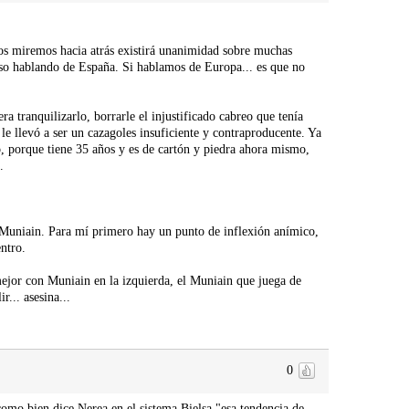
os miremos hacia atrás existirá unanimidad sobre muchas
Y eso hablando de España. Si hablamos de Europa... es que no
 tranquilizarlo, borrarle el injustificado cabreo que tenía
e llevó a ser un cazagoles insuficiente y contraproducente. Ya
o, porque tiene 35 años y es de cartón y piedra ahora mismo,
.
Muniain. Para mí primero hay un punto de inflexión anímico,
ntro.
mejor con Muniain en la izquierda, el Muniain que juega de
r... asesina...
0
omo bien dice Nerea en el sistema Bielsa "esa tendencia de