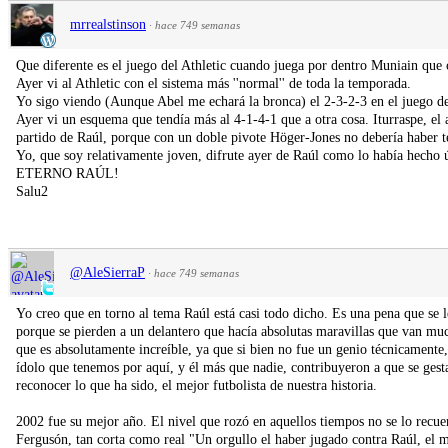
mrrealstinson
·
hace 749 semanas
Que diferente es el juego del Athletic cuando juega por dentro Muniain que
Ayer vi al Athletic con el sistema más ''normal'' de toda la temporada.
Yo sigo viendo (Aunque Abel me echará la bronca) el 2-3-2-3 en el juego de
Ayer vi un esquema que tendía más al 4-1-4-1 que a otra cosa. Iturraspe, el 
partido de Raúl, porque con un doble pivote Höger-Jones no debería haber 
Yo, que soy relativamente joven, difrute ayer de Raúl como lo había hecho 
ETERNO RAÚL!
Salu2
@AleSierraP
·
hace 749 semanas
Yo creo que en torno al tema Raúl está casi todo dicho. Es una pena que se 
porque se pierden a un delantero que hacía absolutas maravillas que van muc
que es absolutamente increíble, ya que si bien no fue un genio técnicamente, 
ídolo que tenemos por aquí, y él más que nadie, contribuyeron a que se gesta
reconocer lo que ha sido, el mejor futbolista de nuestra historia.
2002 fue su mejor año. El nivel que rozó en aquellos tiempos no se lo recu
Fergusón, tan corta como real "Un orgullo el haber jugado contra Raúl, el 