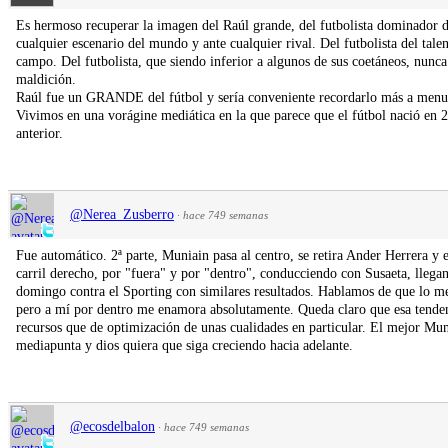
Es hermoso recuperar la imagen del Raúl grande, del futbolista dominador 
cualquier escenario del mundo y ante cualquier rival. Del futbolista del talent
campo. Del futbolista, que siendo inferior a algunos de sus coetáneos, nunca 
maldición.
Raúl fue un GRANDE del fútbol y sería conveniente recordarlo más a menu
Vivimos en una vorágine mediática en la que parece que el fútbol nació en 2
anterior.
@Nerea_Zusberro
·
hace 749 semanas
Fue automático. 2ª parte, Muniain pasa al centro, se retira Ander Herrera y e
carril derecho, por "fuera" y por "dentro", conducciendo con Susaeta, ll
domingo contra el Sporting con similares resultados. Hablamos de que lo mej
pero a mí por dentro me enamora absolutamente. Queda claro que esa tendenc
recursos que de optimización de unas cualidades en particular. El mejor Mu
mediapunta y dios quiera que siga creciendo hacia adelante.
@ecosdelbalon
·
hace 749 semanas