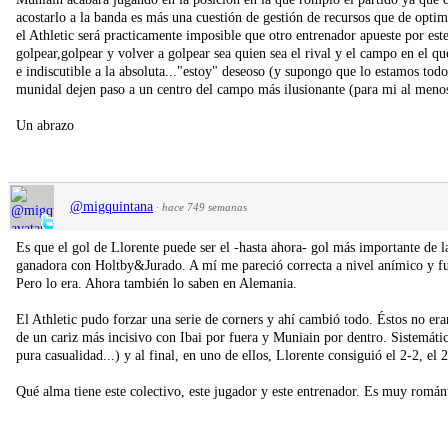
acostarlo a la banda es más una cuestión de gestión de recursos que de optim
el Athletic será practicamente imposible que otro entrenador apueste por est
golpear,golpear y volver a golpear sea quien sea el rival y el campo en el 
e indiscutible a la absoluta..."estoy" deseoso (y supongo que lo estamos to
munidal dejen paso a un centro del campo más ilusionante (para mi al meno
Un abrazo
@migquintana
·
hace 749 semanas
Es que el gol de Llorente puede ser el -hasta ahora- gol más importante de
ganadora con Holtby&Jurado. A mí me pareció correcta a nivel anímico y futbo
Pero lo era. Ahora también lo saben en Alemania.
El Athletic pudo forzar una serie de corners y ahí cambió todo. Éstos no er
de un cariz más incisivo con Ibai por fuera y Muniain por dentro. Sistemátic
pura casualidad...) y al final, en uno de ellos, Llorente consiguió el 2-2, el
Qué alma tiene este colectivo, este jugador y este entrenador. Es muy román