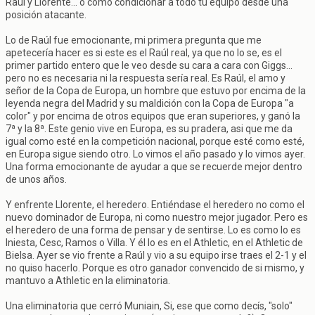
Raúl y Llorente... o como condicionar a todo tu equipo desde una
posición atacante.
Lo de Raúl fue emocionante, mi primera pregunta que me
apetecería hacer es si este es el Raúl real, ya que no lo se, es el
primer partido entero que le veo desde su cara a cara con Giggs...
pero no es necesaria ni la respuesta sería real. Es Raúl, el amo y
señor de la Copa de Europa, un hombre que estuvo por encima de la
leyenda negra del Madrid y su maldición con la Copa de Europa "a
color" y por encima de otros equipos que eran superiores, y ganó la
7ª y la 8ª. Este genio vive en Europa, es su pradera, asi que me da
igual como esté en la competición nacional, porque esté como esté,
en Europa sigue siendo otro. Lo vimos el año pasado y lo vimos ayer.
Una forma emocionante de ayudar a que se recuerde mejor dentro
de unos años.
Y enfrente Llorente, el heredero. Entiéndase el heredero no como el
nuevo dominador de Europa, ni como nuestro mejor jugador. Pero es
el heredero de una forma de pensar y de sentirse. Lo es como lo es
Iniesta, Cesc, Ramos o Villa. Y él lo es en el Athletic, en el Athletic de
Bielsa. Ayer se vio frente a Raúl y vio a su equipo irse traes el 2-1 y el
no quiso hacerlo. Porque es otro ganador convencido de si mismo, y
mantuvo a Athletic en la eliminatoria.
Una eliminatoria que cerró Muniain, Si, ese que como decís, "solo"