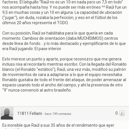
factores. El latiguillo "Raúl no es un 10 en nada pero un 7,5 en todo"
nos acompaña hasta hoy. Y no puede ser más erróneo ^^ Raúl fue un
9,5 en muchas cosas y un 10 en alguna. La capacidad de ubicación
("jugar"), sin duda, rozaba la perfección, y eso en el fútbol de los
últimos 20 años representa el TODO.
Con su posición, Raúl se habilitaba para lo que quería en cada
momento. Cambios de orientación (daba MUCHÍSIMOS) centros
desde línea de fondo... y lo más destacado y ejemplificante de lo que
era Raúl jugando: El pase interior.
Esto merece un punto y aparte, porque reconozco que me genera
incluso risa al recordarlo mientras escribo. Con la llegada del Ronaldo
blanco (el Ronaldo "estático"), Raúl, una vez más, modificó su patrón
de movimientos de cara a adaptarse a lo que el equipo necesitaba.
Ronaldo gustaba de todo el frente del ataque, de poder amenazar al
espacio usando todo el ancho del campo, y ahí la presencia de otro
"9" nunca convenció al astro brasileño.
0
11811 Fellaini
·
hace 749 semanas
Es increible que Raúl a sus 35 años de el rendimiento que ayer