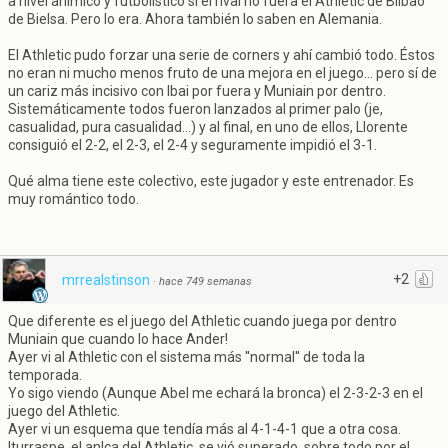
a nivel anímico y futbolístico si el rival no fuera el Athletic de Bilbao
de Bielsa. Pero lo era. Ahora también lo saben en Alemania.
El Athletic pudo forzar una serie de corners y ahí cambió todo. Éstos
no eran ni mucho menos fruto de una mejora en el juego... pero sí de
un cariz más incisivo con Ibai por fuera y Muniain por dentro.
Sistemáticamente todos fueron lanzados al primer palo (je,
casualidad, pura casualidad...) y al final, en uno de ellos, Llorente
consiguió el 2-2, el 2-3, el 2-4 y seguramente impidió el 3-1.
Qué alma tiene este colectivo, este jugador y este entrenador. Es
muy romántico todo.
+2
mrrealstinson
·
hace 749 semanas
Que diferente es el juego del Athletic cuando juega por dentro
Muniain que cuando lo hace Ander!
Ayer vi al Athletic con el sistema más ''normal'' de toda la
temporada.
Yo sigo viendo (Aunque Abel me echará la bronca) el 2-3-2-3 en el
juego del Athletic.
Ayer vi un esquema que tendía más al 4-1-4-1 que a otra cosa.
Iturraspe, el anlca del Athletic, se vió superado, sobre todo por el