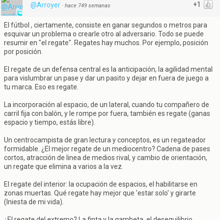
+1
@Arroyer
·
hace 749 semanas
El fútbol , ciertamente, consiste en ganar segundos o metros para
esquivar un problema o crearle otro al adversario. Todo se puede
resumir en "el regate". Regates hay muchos. Por ejemplo, posición
por posición.
El regate de un defensa central es la anticipación, la agilidad mental
para vislumbrar un pase y dar un pasito y dejar en fuera de juego a
tu marca. Eso es regate.
La incorporación al espacio, de un lateral, cuando tu compañero de
carril fija con balón, y le rompe por fuera, también es regate (ganas
espacio y tiempo, estás libre).
Un centrocampista de gran lectura y conceptos, es un regateador
formidable. ¿El mejor regate de un mediocentro? Cadena de pases
cortos, atracción de linea de medios rival, y cambio de orientación,
un regate que elimina a varios a la vez.
El regate del interior: la ocupación de espacios, el habilitarse en
zonas muertas. Qué regate hay mejor que 'estar solo' y girarte
(Iniesta de mi vida).
¿El regate del extremo? La finta y la gambeta, el desequilibrio