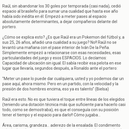
Raúl, sin abandonar los 30 goles por temporada (casi nada), cedió
espacio al brasileño para sumar una cualidad que hasta ese año
había sido inédita en él: Empezó a meter pases al espacio
absolutamente determinantes, a dejar compañeros delante del
portero.
¿Cómo se explica esto? ¿Es que Raúl era un Pokemon del fútbol y, a
sus 25, 26 años, añadió una cualidad a su juego? No!! Raúl no se
levantó una mañana con el pase interior de Iván De la Peña.
Simplemente empezó a relacionarse con esas necesidades, esas
particularidades del juego y esos ESPACIOS. Lo decíamos:
Capacidad de ubicación sin igual. El sabía recibir esa pelota en ese
lugar que llevaría, segundos después, a Ronaldo ante el portero:
"Meter un pase lo puede dar cualquiera, usted y yo podemos dar un
pase aquí, ahora mismo. Pero en un partido, con la velocidad y la
presión de dos hombres encima, eso ya es talento" (Bielsa)
Raúl era esto. No es que tuviera el toque entre líneas de los elegidos
(teniendo una dotación técnica más que suficiente para hacerlo casi
todo, como se demostraba), es que el conseguía con su posición
tener el tiempo y el espacio para darlo!! Cómo jugaba...
Área, carisma, grandeza... aderezo de la ensalada. El condimento