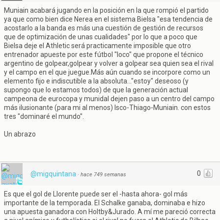
Muniain acabará jugando en la posición en la que rompió el partido
ya que como bien dice Nerea en el sistema Bielsa "esa tendencia de
acostarlo a la banda es más una cuestión de gestión de recursos
que de optimización de unas cualidades" por lo que a poco que
Bielsa deje el Athletic será practicamente imposible que otro
entrenador apueste por este fútbol "loco" que propone el técnico
argentino de golpear,golpear y volver a golpear sea quien sea el rival
y el campo en el que juegue.Más aún cuando se incorpore como un
elemento fijo e indiscutible a la absoluta..."estoy" deseoso (y
supongo que lo estamos todos) de que la generación actual
campeona de eurocopa y munidal dejen paso a un centro del campo
más ilusionante (para mi al menos) Isco-Thiago-Muniain. con estos
tres "dominaré el mundo".
Un abrazo
0
@migquintana
·
hace 749 semanas
Es que el gol de Llorente puede ser el -hasta ahora- gol más
importante de la temporada. El Schalke ganaba, dominaba e hizo
una apuesta ganadora con Holtby&Jurado. A mí me pareció correcta