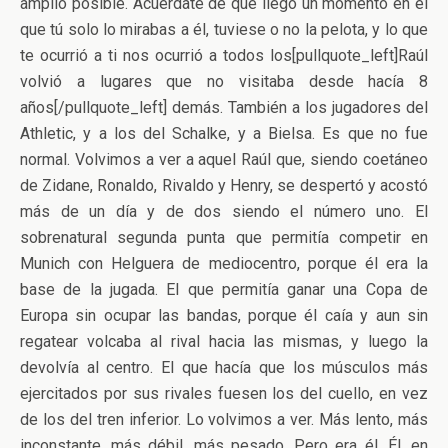
amplio posible. Acuérdate de que llegó un momento en el
que tú solo lo mirabas a él, tuviese o no la pelota, y lo que
te ocurrió a ti nos ocurrió a todos los[pullquote_left]Raúl
volvió a lugares que no visitaba desde hacía 8
años[/pullquote_left] demás. También a los jugadores del
Athletic, y a los del Schalke, y a Bielsa. Es que no fue
normal. Volvimos a ver a aquel Raúl que, siendo coetáneo
de Zidane, Ronaldo, Rivaldo y Henry, se despertó y acostó
más de un día y de dos siendo el número uno. El
sobrenatural segunda punta que permitía competir en
Munich con Helguera de mediocentro, porque él era la
base de la jugada. El que permitía ganar una Copa de
Europa sin ocupar las bandas, porque él caía y aun sin
regatear volcaba al rival hacia las mismas, y luego la
devolvía al centro. El que hacía que los músculos más
ejercitados por sus rivales fuesen los del cuello, en vez
de los del tren inferior. Lo volvimos a ver. Más lento, más
inconstante, más débil, más pesado. Pero era él. Él, en