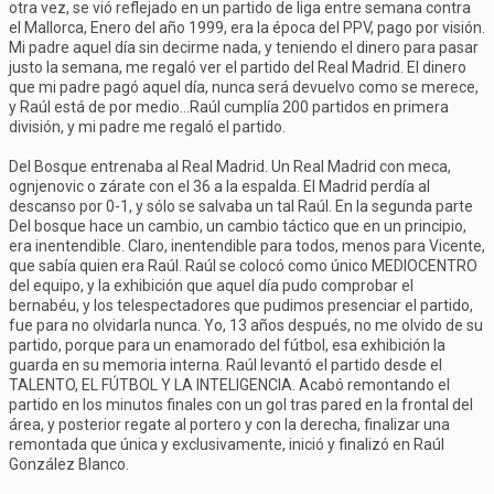
otra vez, se vió reflejado en un partido de liga entre semana contra
el Mallorca, Enero del año 1999, era la época del PPV, pago por visión.
Mi padre aquel día sin decirme nada, y teniendo el dinero para pasar
justo la semana, me regaló ver el partido del Real Madrid. El dinero
que mi padre pagó aquel día, nunca será devuelvo como se merece,
y Raúl está de por medio...Raúl cumplía 200 partidos en primera
división, y mi padre me regaló el partido.
Del Bosque entrenaba al Real Madrid. Un Real Madrid con meca,
ognjenovic o zárate con el 36 a la espalda. El Madrid perdía al
descanso por 0-1, y sólo se salvaba un tal Raúl. En la segunda parte
Del bosque hace un cambio, un cambio táctico que en un principio,
era inentendible. Claro, inentendible para todos, menos para Vicente,
que sabía quien era Raúl. Raúl se colocó como único MEDIOCENTRO
del equipo, y la exhibición que aquel día pudo comprobar el
bernabéu, y los telespectadores que pudimos presenciar el partido,
fue para no olvidarla nunca. Yo, 13 años después, no me olvido de su
partido, porque para un enamorado del fútbol, esa exhibición la
guarda en su memoria interna. Raúl levantó el partido desde el
TALENTO, EL FÚTBOL Y LA INTELIGENCIA. Acabó remontando el
partido en los minutos finales con un gol tras pared en la frontal del
área, y posterior regate al portero y con la derecha, finalizar una
remontada que única y exclusivamente, inició y finalizó en Raúl
González Blanco.