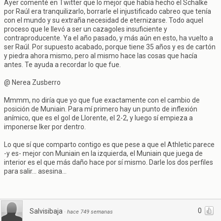
Ayer comenté en Twitter que lo mejor que había hecho el Schalke
por Raúl era tranquilizarlo, borrarle el injustificado cabreo que tenía
con el mundo y su extraña necesidad de eternizarse. Todo aquel
proceso que le llevó a ser un cazagoles insuficiente y
contraproducente. Ya el año pasado, y más aún en esto, ha vuelto a
ser Raúl. Por supuesto acabado, porque tiene 35 años y es de cartón
y piedra ahora mismo, pero al mismo hace las cosas que hacía
antes. Te ayuda a recordar lo que fue.
@ Nerea Zusberro
Mmmm, no diría que yo que fue exactamente con el cambio de
posición de Muniain. Para mí primero hay un punto de inflexión
anímico, que es el gol de Llorente, el 2-2, y luego sí empieza a
imponerse Iker por dentro.
Lo que sí que comparto contigo es que pese a que el Athletic parece
-y es- mejor con Muniain en la izquierda, el Muniain que juega de
interior es el que más daño hace por sí mismo. Darle los dos perfiles
para salir... asesina...
0
Salvisibaja
·
hace 749 semanas