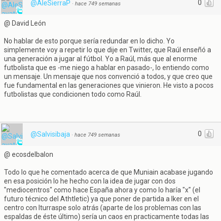
0
@AleSierraP
·
hace 749 semanas
@ David León
No hablar de esto porque sería redundar en lo dicho. Yo
simplemente voy a repetir lo que dije en Twitter, que Raúl enseñó a
una generación a jugar al fútbol. Yo a Raúl, más que al enorme
futbolista que es -me niego a hablar en pasado-, lo entiendo como
un mensaje. Un mensaje que nos convenció a todos, y que creo que
fue fundamental en las generaciones que vinieron. He visto a pocos
futbolistas que condicionen todo como Raúl.
0
@Salvisibaja
·
hace 749 semanas
@ ecosdelbalon
Todo lo que he comentado acerca de que Muniain acabase jugando
en esa posición lo he hecho con la idea de jugar con dos
"mediocentros" como hace España ahora y como lo haría "x" (el
futuro técnico del Athtletic) ya que poner de partida a Iker en el
centro con Iturraspe solo atrás (aparte de los problemas con las
espaldas de éste último) sería un caos en practicamente todas las