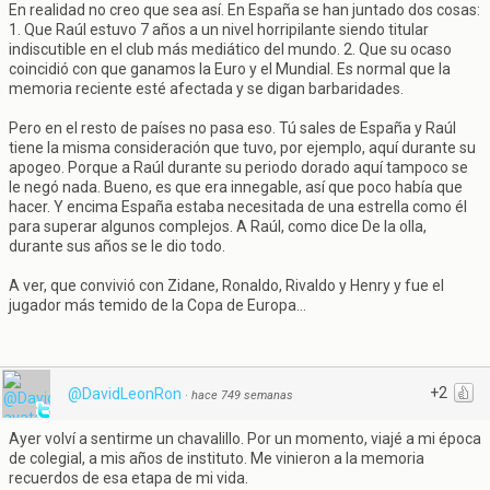
En realidad no creo que sea así. En España se han juntado dos cosas:
1. Que Raúl estuvo 7 años a un nivel horripilante siendo titular
indiscutible en el club más mediático del mundo. 2. Que su ocaso
coincidió con que ganamos la Euro y el Mundial. Es normal que la
memoria reciente esté afectada y se digan barbaridades.
Pero en el resto de países no pasa eso. Tú sales de España y Raúl
tiene la misma consideración que tuvo, por ejemplo, aquí durante su
apogeo. Porque a Raúl durante su periodo dorado aquí tampoco se
le negó nada. Bueno, es que era innegable, así que poco había que
hacer. Y encima España estaba necesitada de una estrella como él
para superar algunos complejos. A Raúl, como dice De la olla,
durante sus años se le dio todo.
A ver, que convivió con Zidane, Ronaldo, Rivaldo y Henry y fue el
jugador más temido de la Copa de Europa...
+2
@DavidLeonRon
·
hace 749 semanas
Ayer volví a sentirme un chavalillo. Por un momento, viajé a mi época
de colegial, a mis años de instituto. Me vinieron a la memoria
recuerdos de esa etapa de mi vida.