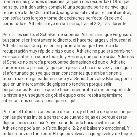
marca en las grandes ocasiones (a quien nos recuerda?). Otro que
no se quiso ir de vacío y completó una segunda parte de nivel que
recuerda a la de Old Trafford, sangrando al rival por el carril central,
con esfuerzos largos y toma de decisiones perfecta. Cree en él,
como todo el Athletic creyó en si mismo, tras el 2-2, tras Llorente.
Pero si, es cierto, el Schalke fue superior. Al contrario que Ferguson,
buscaron el enfrentamiento directo, el hacerse largos y el buscar al
Athletic arriba. Una presión en primera línea que favorecía la
recuperación muy rápido e hizo que el Athletic no pudiera combinar.
En esas sufrieron sobre todo Itu y Herrera, que no fue si día. Además
el Schalke no parecía preocuparse demasiado ed que el Athletic
sueprara esta presión (algo que a penas lo hizo una vez y consiguió
el afortunado gol) ya que eran conscientes que arriba tienen al
tercer máximo goleador europeo y al Señor González Blanco, por lo
que en un intercambio de golpes no tendrían porque salir
perjudicados. Eso es lo que te hace tener arriba al mejor español de
la historia y un seguro de gol: el equipo cree, respira optimismo,
intentan mas cosas y consiguen el gol.
Porque el fútbol es un estado de ánimo, y el hecho de que se juegue
con las piernas invita a pensar que cuando bajas es porque estas
flojean, pero no es así. Y ayer cuando todo hacía invitar que el
Athletic no podía en lo físico, llegó el 2-2 y el bálsamo emocional. Y
todo empezó a funcionar. El equipo volvió a su juego veloz de toque