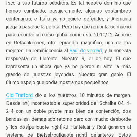
Isco a sus futuros súbditos. Es tal nuestro dominio que
hemos cambiado, pasajeramente, algunas costumbres
centenarias, e Italia ya no quiere defender, y Alemania
juega a pasarse la pelota. Pero hay que remontarse mucho
para recordar un curso global como este 2011/12. Anoche
en Gelsenkirchen, otro episodio magnífico, uno de los
mejores. La reminiscencia al
Raúl de verdad,
y la honesta
respuesta de Llorente. Nuestro 9, el de hoy. El que
representa un ahora que ya no pierde ni ante la más
grande de nuestras leyendas. Nuestro gran genio. El
último espejo que podía mostrarnos pequeñitos.
Old Trafford
dio a los nuestros 10 minutos de margen.
Desde ahí, incontestable superioridad del Schalke 04. 4-
2-4 con un doble pivote más bien de contención, dos
bandas sin demasiado retorno pero con mucho desborde
y los dos[pullquote_right]KJ Huntelaar y Raúl ganaron al
sistema de Bielsa[/pullquote_right] delanteros. Estos