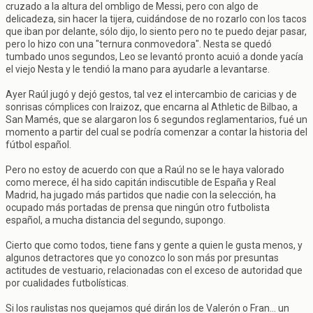
cruzado a la altura del ombligo de Messi, pero con algo de
delicadeza, sin hacer la tijera, cuidándose de no rozarlo con los tacos
que iban por delante, sólo dijo, lo siento pero no te puedo dejar pasar,
pero lo hizo con una "ternura conmovedora". Nesta se quedó
tumbado unos segundos, Leo se levantó pronto acuió a donde yacía
el viejo Nesta y le tendió la mano para ayudarle a levantarse.
Ayer Raúl jugó y dejó gestos, tal vez el intercambio de caricias y de
sonrisas cómplices con Iraizoz, que encarna al Athletic de Bilbao, a
San Mamés, que se alargaron los 6 segundos reglamentarios, fué un
momento a partir del cual se podría comenzar a contar la historia del
fútbol español.
Pero no estoy de acuerdo con que a Raúl no se le haya valorado
como merece, él ha sido capitán indiscutible de España y Real
Madrid, ha jugado más partidos que nadie con la selección, ha
ocupado más portadas de prensa que ningún otro futbolista
español, a mucha distancia del segundo, supongo.
Cierto que como todos, tiene fans y gente a quien le gusta menos, y
algunos detractores que yo conozco lo son más por presuntas
actitudes de vestuario, relacionadas con el exceso de autoridad que
por cualidades futbolísticas.
Si los raulistas nos quejamos qué dirán los de Valerón o Fran... un