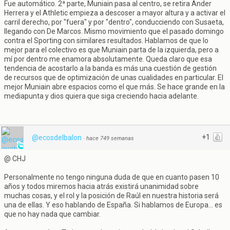
Fue automático. 2ª parte, Muniain pasa al centro, se retira Ander
Herrera y el Athletic empieza a descoser a mayor altura y a activar el
carril derecho, por "fuera" y por "dentro", conducciendo con Susaeta,
llegando con De Marcos. Mismo movimiento que el pasado domingo
contra el Sporting con similares resultados. Hablamos de que lo
mejor para el colectivo es que Muniain parta de la izquierda, pero a
mí por dentro me enamora absolutamente. Queda claro que esa
tendencia de acostarlo a la banda es más una cuestión de gestión
de recursos que de optimización de unas cualidades en particular. El
mejor Muniain abre espacios como el que más. Se hace grande en la
mediapunta y dios quiera que siga creciendo hacia adelante.
+1
@ecosdelbalon
·
hace 749 semanas
@ CHJ
Personalmente no tengo ninguna duda de que en cuanto pasen 10
años y todos miremos hacia atrás existirá unanimidad sobre
muchas cosas, y el rol y la posición de Raúl en nuestra historia será
una de ellas. Y eso hablando de España. Si hablamos de Europa... es
que no hay nada que cambiar.