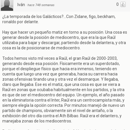
0
Iván
·
hace 748 semanas
¿La temporada de los Galácticos?...Con Zidane, figo, beckham,
ronaldo por delante.
Hay que hacer un pequeño matiz en torno a su posición. Una cosa es
generar desde la posición de mediocentro, que era la que Raúl
utilizaba para bajar y descargar, partiendo desde la delantera, y otra
cosa es la de posicionarse de mediocentro.
Todos hemos visto mil veces a Raúl, el gran Raúl de 2000-2003,
generando desde esa posición. Físicamente era un superdotado,
porque el despliegue físico que hacia era inmenso, teniendo en
cuenta que luego una vez que generaba, hacia su carrera hacia
zonas ofensivas tirando una y otra vez el desmarque. Y llegaba,
claro que llegaba. Ese es el matiz, que una cosa es que se viera a
Raúl en zonas que ocubaba habitualmente en los partidos, y la otra
es que de ser el mediocentro del equipo. Un ejemplo, el año pasado
en la eliminatoria contra el Inter, Raúl era un centrocampista más, y
siempre elegía la opción correcta. Por minutos manejó de nuevo un
partido de champions, obviamente sin el nivel de antaño, o la
exhibición del otro día contra el Ath Bilbao. Raúl era el delantero, y
manejaba zonas de los mediocentros.