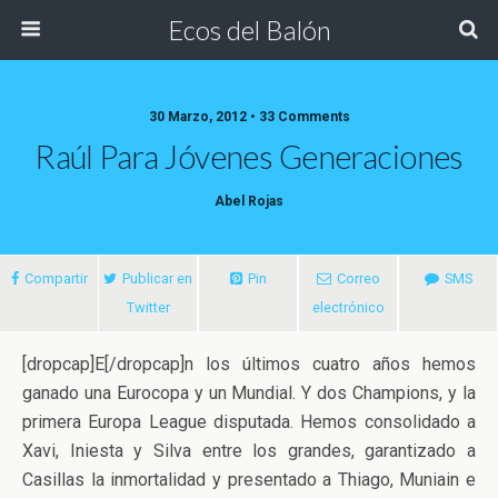
Ecos del Balón
30 Marzo, 2012 • 33 Comments
Raúl Para Jóvenes Generaciones
Abel Rojas
Compartir
Publicar en
Pin
Correo
SMS
Twitter
electrónico
[dropcap]E[/dropcap]n los últimos cuatro años hemos
ganado una Eurocopa y un Mundial. Y dos Champions, y la
primera Europa League disputada. Hemos consolidado a
Xavi, Iniesta y Silva entre los grandes, garantizado a
Casillas la inmortalidad y presentado
a Thiago, Muniain e