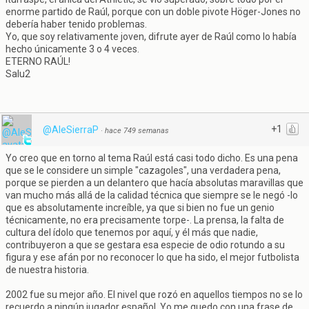
enorme partido de Raúl, porque con un doble pivote Höger-Jones no
debería haber tenido problemas.
Yo, que soy relativamente joven, difrute ayer de Raúl como lo había
hecho únicamente 3 o 4 veces.
ETERNO RAÚL!
Salu2
+1
@AleSierraP
·
hace 749 semanas
Yo creo que en torno al tema Raúl está casi todo dicho. Es una pena
que se le considere un simple "cazagoles", una verdadera pena,
porque se pierden a un delantero que hacía absolutas maravillas que
van mucho más allá de la calidad técnica que siempre se le negó -lo
que es absolutamente increíble, ya que si bien no fue un genio
técnicamente, no era precisamente torpe-. La prensa, la falta de
cultura del ídolo que tenemos por aquí, y él más que nadie,
contribuyeron a que se gestara esa especie de odio rotundo a su
figura y ese afán por no reconocer lo que ha sido, el mejor futbolista
de nuestra historia.
2002 fue su mejor año. El nivel que rozó en aquellos tiempos no se lo
recuerdo a ningún jugador español. Yo me quedo con una frase de