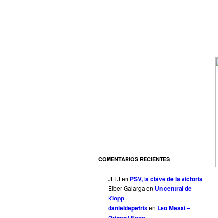
COMENTARIOS RECIENTES
JLFJ
en
PSV, la clave de la victoria
Elber Galarga
en
Un central de
Klopp
danieldepetris
en
Leo Messi –
Origen | Ecos