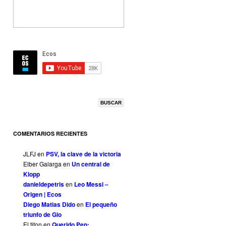
COMENTARIOS RECIENTES
JLFJ
en
PSV, la clave de la victoria
Elber Galarga
en
Un central de
Klopp
danieldepetris
en
Leo Messi –
Origen | Ecos
Diego Matias Dido
en
El pequeño
triunfo de Gio
El titon
en
Querido Pep: