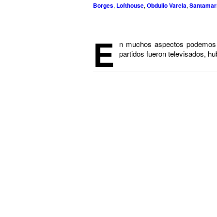
Borges
,
Lofthouse
,
Obdulio Varela
,
Santamar
E
n muchos aspectos podemos m
partidos fueron televisados, h