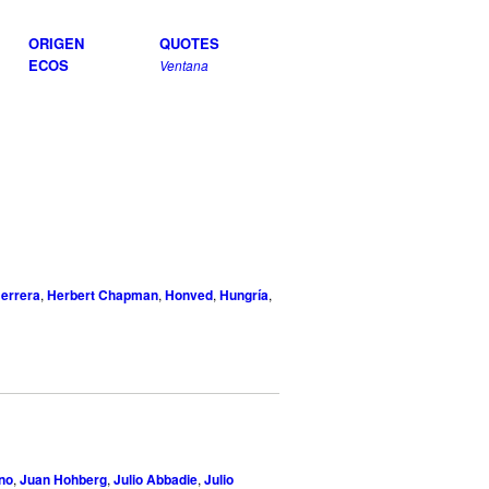
ORIGEN
QUOTES
ECOS
Ventana
Herrera
,
Herbert Chapman
,
Honved
,
Hungría
,
ino
,
Juan Hohberg
,
Julio Abbadie
,
Julio