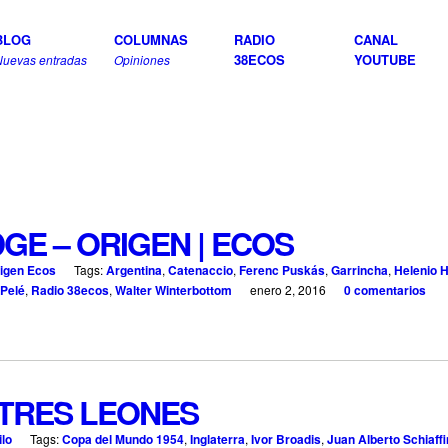
BLOG
COLUMNAS
RADIO
CANAL
38ECOS
YOUTUBE
Nuevas entradas
Opiniones
GE – ORIGEN | ECOS
igen Ecos
Tags:
Argentina
,
Catenaccio
,
Ferenc Puskás
,
Garrincha
,
Helenio 
Pelé
,
Radio 38ecos
,
Walter Winterbottom
enero 2, 2016
0 comentarios
 TRES LEONES
ilo
Tags:
Copa del Mundo 1954
,
Inglaterra
,
Ivor Broadis
,
Juan Alberto Schiaff