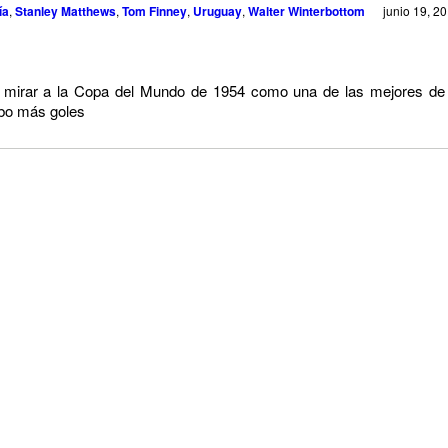
ía
,
Stanley Matthews
,
Tom Finney
,
Uruguay
,
Walter Winterbottom
junio 19, 2
irar a la Copa del Mundo de 1954 como una de las mejores de s
ubo más goles