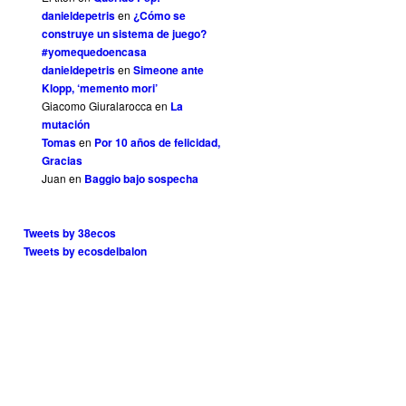
danieldepetris
en
¿Cómo se
construye un sistema de juego?
#yomequedoencasa
danieldepetris
en
Simeone ante
Klopp, ‘memento mori’
Giacomo Giuralarocca
en
La
mutación
Tomas
en
Por 10 años de felicidad,
Gracias
Juan
en
Baggio bajo sospecha
Tweets by 38ecos
Tweets by ecosdelbalon