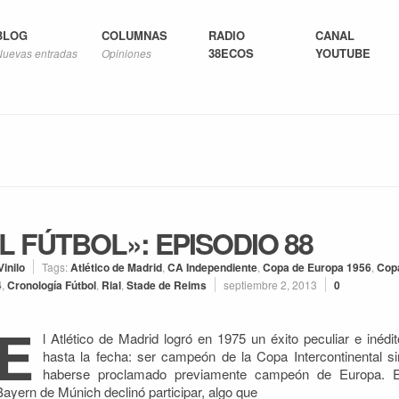
BLOG
COLUMNAS
RADIO
CANAL
38ECOS
YOUTUBE
Nuevas entradas
Opiniones
L FÚTBOL»: EPISODIO 88
Vinilo
Tags:
Atlético de Madrid
,
CA Independiente
,
Copa de Europa 1956
,
Cop
4
,
Cronología Fútbol
,
Rial
,
Stade de Reims
septiembre 2, 2013
0
E
l Atlético de Madrid logró en 1975 un éxito peculiar e inédit
hasta la fecha: ser campeón de la Copa Intercontinental si
haberse proclamado previamente campeón de Europa. E
Bayern de Múnich declinó participar, algo que