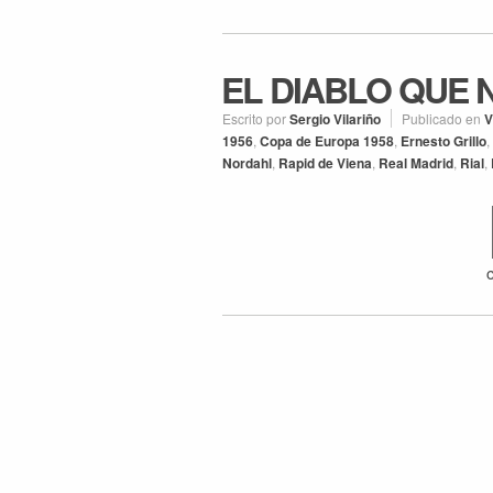
EL DIABLO QUE
Escrito por
Sergio Vilariño
Publicado en
V
1956
,
Copa de Europa 1958
,
Ernesto Grillo
,
Nordahl
,
Rapid de Viena
,
Real Madrid
,
Rial
,