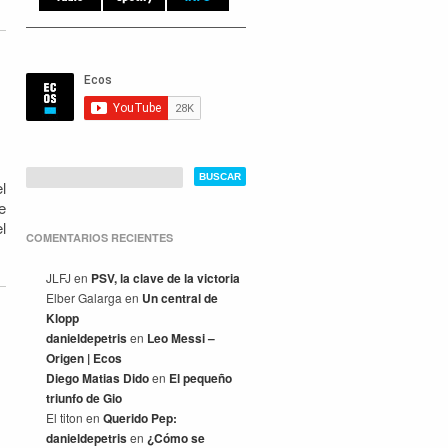
l
e
l
COMENTARIOS RECIENTES
JLFJ
en
PSV, la clave de la victoria
Elber Galarga
en
Un central de
Klopp
danieldepetris
en
Leo Messi –
Origen | Ecos
Diego Matias Dido
en
El pequeño
triunfo de Gio
El titon
en
Querido Pep:
danieldepetris
en
¿Cómo se