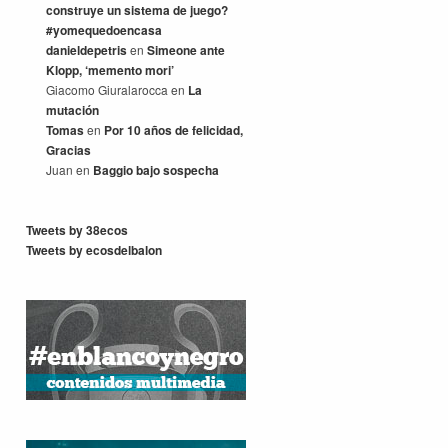
construye un sistema de juego?
#yomequedoencasa
danieldepetris
en
Simeone ante
Klopp, ‘memento mori’
Giacomo Giuralarocca
en
La
mutación
Tomas
en
Por 10 años de felicidad,
Gracias
Juan
en
Baggio bajo sospecha
Tweets by 38ecos
Tweets by ecosdelbalon