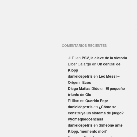
COMENTARIOS RECIENTES
JLFJ
en
PSV, la clave de la victoria
Elber Galarga
en
Un central de
Klopp
danieldepetris
en
Leo Messi –
Origen | Ecos
Diego Matias Dido
en
El pequeño
triunfo de Gio
El titon
en
Querido Pep:
danieldepetris
en
¿Cómo se
construye un sistema de juego?
#yomequedoencasa
danieldepetris
en
Simeone ante
Klopp, ‘memento mori’