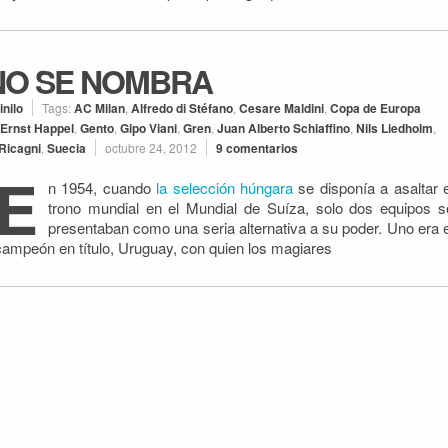
 NO SE NOMBRA
inilo
Tags:
AC Milan
,
Alfredo di Stéfano
,
Cesare Maldini
,
Copa de Europa
Ernst Happel
,
Gento
,
Gipo Viani
,
Gren
,
Juan Alberto Schiaffino
,
Nils Liedholm
,
Ricagni
,
Suecia
octubre 24, 2012
9 comentarios
E
n 1954, cuando
la selección húngara
se disponía a asaltar e
trono mundial en el Mundial de Suíza, solo dos equipos s
presentaban como una seria alternativa a su poder. Uno era e
campeón en título, Uruguay, con quien los magiares