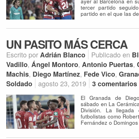
ayer al Barcelona en su
tercer partido seguid
partido en el que las de
UN PASITO MÁS CERCA
Escrito por
Publicado en
Adrián Blanco
B
,
,
,
Vadillo
Ángel Montoro
Antonio Puertas
,
,
,
Machis
Diego Martínez
Fede Vico
Grana
agosto 23, 2019
Soldado
3 comentarios
El Granada de Diego
sábado en La Cerámica
División. La llegada
futbolistas como Rober
Fernández o Domingos 