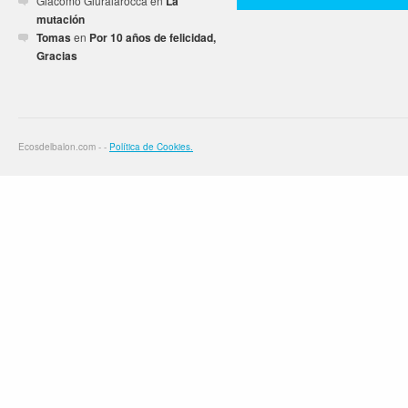
Giacomo Giuralarocca
en
La
mutación
Tomas
en
Por 10 años de felicidad,
Gracias
Ecosdelbalon.com - -
Política de Cookies.