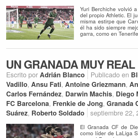
Yuri Berchiche volvió a
del propio Athletic. El
misma estirpe que Car
él ha sido siempre mejo
garra, como en Tenerif
UN GRANADA MUY REAL
Escrito por
Publicado en
Adrián Blanco
B
,
,
,
Vadillo
Ansu Fati
Antoine Griezmann
An
,
,
Carlos Fernández
Darwin Machis
Diego 
,
,
FC Barcelona
Frenkie de Jong
Granada 
,
septiembre 22,
Suárez
Roberto Soldado
El Granada CF de Die
como líder de LaLiga S