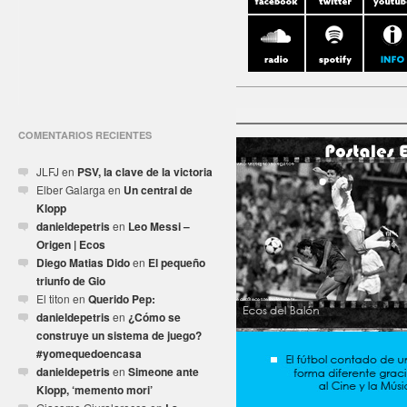
COMENTARIOS RECIENTES
JLFJ
en
PSV, la clave de la victoria
Elber Galarga
en
Un central de
Klopp
danieldepetris
en
Leo Messi –
Origen | Ecos
Diego Matias Dido
en
El pequeño
triunfo de Gio
El titon
en
Querido Pep:
danieldepetris
en
¿Cómo se
construye un sistema de juego?
#yomequedoencasa
danieldepetris
en
Simeone ante
Klopp, ‘memento mori’