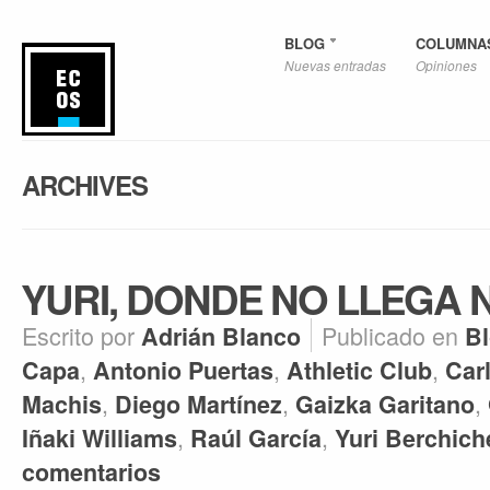
BLOG
COLUMNA
Nuevas entradas
Opiniones
ARCHIVES
YURI, DONDE NO LLEGA N
Escrito por
Publicado en
Adrián Blanco
B
,
,
,
Capa
Antonio Puertas
Athletic Club
Car
,
,
,
Machis
Diego Martínez
Gaizka Garitano
,
,
Iñaki Williams
Raúl García
Yuri Berchich
comentarios