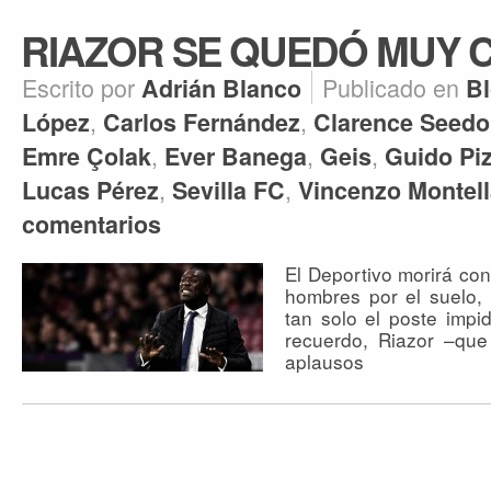
RIAZOR SE QUEDÓ MUY 
Escrito por
Publicado en
Adrián Blanco
B
,
,
López
Carlos Fernández
Clarence Seedo
,
,
,
Emre Çolak
Ever Banega
Geis
Guido Piz
,
,
Lucas Pérez
Sevilla FC
Vincenzo Montell
comentarios
El Deportivo morirá co
hombres por el suelo,
tan solo el poste impi
recuerdo, Riazor –que
aplausos