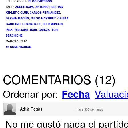
PUBLICADO EN
BLOG
,
PARTIDOS
TAGS:
ANDER CAPA
,
ANTONIO PUERTAS
,
ATHLETIC CLUB
,
CARLOS FERNÁNDEZ
,
DARWIN MACHIS
,
DIEGO MARTÍNEZ
,
GAIZKA
GARITANO
,
GRANADA CF
,
IKER MUNIAIN
,
IÑAKI WILLIAMS
,
RAÚL GARCÍA
,
YURI
BERCHICHE
MARZO 6, 2020
12 COMENTARIOS
COMENTARIOS
(
12
)
Ordenar por:
Valuaci
Fecha
Adrià Regàs
·
hace 335 semanas
No me gustó nada el partido 