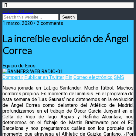
Ecos del Balón
1 marzo, 2020 • 2 comments
La increíble evolución de Ángel
Correa
Equipo de Ecos
Compartir
Publicar en Twitter
Pin
Correo electrónico
SMS
Nueva jornada en LaLiga Santander. Mucho fútbol. Muchos
nombres propios. Es momento del análisis. En el programa de
esta semana de ‘Las Gaunas’ nos detenemos en la evolución
de Ángel Correa como delantero del Atlético de Madrid,
profundizamos en
el trabajo de Óscar García Junyent en el
Celta de Vigo de Iago Aspas y Rafinha Alcántara, nos
detenemos en el fichaje de Martin Braithwaite por el FC
Barcelona y nos preguntamos cuáles son los porqués del
momento que atraviesa el Athletic de Gaizka Garitano. ¿Por