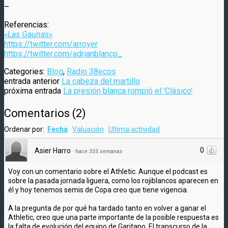
–
Referencias:
«Las Gaunas»
https://twitter.com/arroyer
https://twitter.com/adrianblanco_
Categories:
Blog
,
Radio 38ecos
entrada anterior
La cabeza del martillo
próxima entrada
La presión blanca rompió el 'Clásico'
Comentarios
(
2
)
Ordenar por:
Fecha
Valuación
Ultima actividad
0
Asier Harro
·
hace 335 semanas
Voy con un comentario sobre el Athletic. Aunque el podcast es
sobre la pasada jornada liguera, como los rojiblancos aparecen en
él y hoy tenemos semis de Copa creo que tiene vigencia.
A la pregunta de por qué ha tardado tanto en volver a ganar el
Athletic, creo que una parte importante de la posible respuesta es
la falta de evolución del equipo de Garitano. El transcurso de la