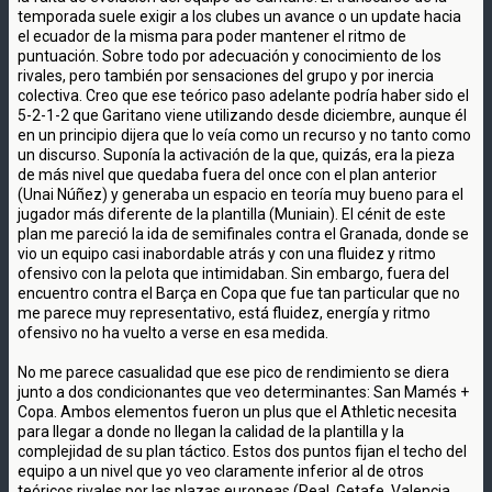
temporada suele exigir a los clubes un avance o un update hacia
el ecuador de la misma para poder mantener el ritmo de
puntuación. Sobre todo por adecuación y conocimiento de los
rivales, pero también por sensaciones del grupo y por inercia
colectiva. Creo que ese teórico paso adelante podría haber sido el
5-2-1-2 que Garitano viene utilizando desde diciembre, aunque él
en un principio dijera que lo veía como un recurso y no tanto como
un discurso. Suponía la activación de la que, quizás, era la pieza
de más nivel que quedaba fuera del once con el plan anterior
(Unai Núñez) y generaba un espacio en teoría muy bueno para el
jugador más diferente de la plantilla (Muniain). El cénit de este
plan me pareció la ida de semifinales contra el Granada, donde se
vio un equipo casi inabordable atrás y con una fluidez y ritmo
ofensivo con la pelota que intimidaban. Sin embargo, fuera del
encuentro contra el Barça en Copa que fue tan particular que no
me parece muy representativo, está fluidez, energía y ritmo
ofensivo no ha vuelto a verse en esa medida.
No me parece casualidad que ese pico de rendimiento se diera
junto a dos condicionantes que veo determinantes: San Mamés +
Copa. Ambos elementos fueron un plus que el Athletic necesita
para llegar a donde no llegan la calidad de la plantilla y la
complejidad de su plan táctico. Estos dos puntos fijan el techo del
equipo a un nivel que yo veo claramente inferior al de otros
teóricos rivales por las plazas europeas (Real, Getafe, Valencia,