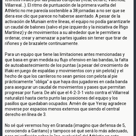
Villarreal...). El ritmo de puntuación de la primera vuelta del
Athletic no me parecía sostenible a 38 jornadas a no ser que se
diera ese clic que parece no haberse asentado. A pesar de la
activación de Muniain entre líneas, el equipo no podía garantizarle
un caudal de balones (salvo el pie izquierdo y la iniciativa de Íñigo
Martínez) y de movimientos a su alrededor que le permitiera
ordenar, crear y amenazar a partes iguales sin tener que tirar de
riñones y de brazalete continuamente.
Para un equipo que tiene las limitaciones antes mencionadas y
que basa en gran medida su flujo ofensivo en las bandas, la falta
de autoabastecimiento de los puntas (a pesar del crecimiento de
Iñaki en juego de espaldas y movimientos con y sin pelota) y el
hecho de que los carrileros no sean genios con pelota al pie
prácticamente "obliga" a que haya dos jugadores en cada banda
para asegurar un caudal de movimientos y pases que permitan
progresar por fuera. De ahí que el 4-2-3-1 visto contra el Villarreal
naturalizó hasta cierto punto las posiciones del equipo y los
pasillos que quedaban ocupados. Amén de que Yeray agradece
moverse por espacios menos externos que siendo el central
derecho en línea de 3.
No sé qué veremos hoy en Granada (imagino que defensa de 5,
conociendo a Garitano) y tampoco sé qué será lo más adecuado,