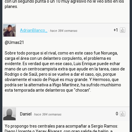
con un segundo punta o un 10 muy agresivo no le veo sitio en los
planes.
+1
AdrianBlanco_
·
hace 384 semanas
@Umas21
Sobre todo porque si el rival, como en este caso fue Noruega,
carga el área con un delantero corpulento, el problema es
evidente. Es verdad que en ese caso, Luis Enrique puede echar
mano de un centrocampista extra que ayude en la tarea, caso de
Rodrigo o de Saúl, pero si se vuelve a dar el caso, ojo, porque
obviamente el vacío de Piqué es muy grande. Y Hermoso, que
podría ser la alternativa a Iñigo Martínez, ha sufrido muchísimo
esta temporada ante delanteros que "chocan".
0
Daniel
·
hace 384 semanas
Yo propongo tres centrales para acompañar a Sergio Ramos:
Diego Llorente o Yeray Álvarez, con gran salida de balón, a