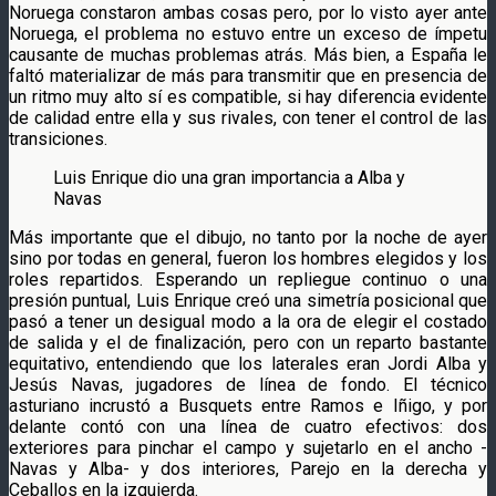
Noruega constaron ambas cosas pero, por lo visto ayer ante
Noruega, el problema no estuvo entre un exceso de ímpetu
causante de muchas problemas atrás. Más bien, a España le
faltó materializar de más para transmitir que en presencia de
un ritmo muy alto sí es compatible, si hay diferencia evidente
de calidad entre ella y sus rivales, con tener el control de las
transiciones.
Luis Enrique dio una gran importancia a Alba y
Navas
Más importante que el dibujo, no tanto por la noche de ayer
sino por todas en general, fueron los hombres elegidos y los
roles repartidos. Esperando un repliegue continuo o una
presión puntual, Luis Enrique creó una simetría posicional que
pasó a tener un desigual modo a la ora de elegir el costado
de salida y el de finalización, pero con un reparto bastante
equitativo, entendiendo que los laterales eran Jordi Alba y
Jesús Navas, jugadores de línea de fondo. El técnico
asturiano incrustó a Busquets entre Ramos e Iñigo, y por
delante contó con una línea de cuatro efectivos: dos
exteriores para pinchar el campo y sujetarlo en el ancho -
Navas y Alba- y dos interiores, Parejo en la derecha y
Ceballos en la izquierda.