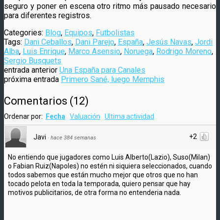
seguro y poner en escena otro ritmo más pausado necesario
para diferentes registros.
Categories:
Blog
,
Equipos
,
Futbolistas
Tags:
Dani Ceballos
,
Dani Parejo
,
España
,
Jesús Navas
,
Jordi
Alba
,
Luis Enrique
,
Marco Asensio
,
Noruega
,
Rodrigo Moreno
,
Sergio Busquets
entrada anterior
Una España para Canales
próxima entrada
Primero Sané, luego Memphis
Comentarios
(
12
)
Ordenar por:
Fecha
Valuación
Ultima actividad
+2
Javi
·
hace 384 semanas
No entiendo que jugadores como Luis Alberto(Lazio), Suso(Milan)
o Fabian Ruiz(Napoles) no estén ni siquiera seleccionados, cuando
todos sabemos que están mucho mejor que otros que no han
tocado pelota en toda la temporada, quiero pensar que hay
motivos publicitarios, de otra forma no entenderia nada.