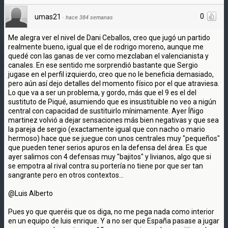
0
umas21
·
hace 384 semanas
Me alegra ver el nivel de Dani Ceballos, creo que jugó un partido
realmente bueno, igual que el de rodrigo moreno, aunque me
quedé con las ganas de ver como mezclaban el valencianista y
canales. En ese sentido me sorprendió bastante que Sergio
jugase en el perfil izquierdo, creo que no le beneficia demasiado,
pero aún así dejo detalles del momento físico por el que atraviesa.
Lo que va a ser un problema, y gordo, más que el 9 es el del
sustituto de Piqué, asumiendo que es insustituible no veo a nigún
central con capacidad de sustituirlo mínimamente. Ayer Íñigo
martinez volvió a dejar sensaciones más bien negativas y que sea
la pareja de sergio (exactamente igual que con nacho o mario
hermoso) hace que se juegue con unos centrales muy "pequeños"
que pueden tener serios apuros en la defensa del área. Es que
ayer salimos con 4 defensas muy "bajitos" y livianos, algo que si
se empotra al rival contra su portería no tiene por que ser tan
sangrante pero en otros contextos...
@Luis Alberto
Pues yo que queréis que os diga, no me pega nada como interior
en un equipo de luis enrique. Y a no ser que España pasase a jugar