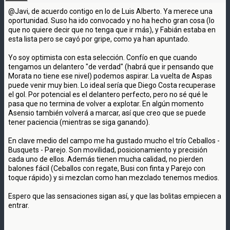
@Javi, de acuerdo contigo en lo de Luis Alberto. Ya merece una
oportunidad. Suso ha ido convocado y no ha hecho gran cosa (lo
que no quiere decir que no tenga que ir más), y Fabián estaba en
esta lista pero se cayó por gripe, como ya han apuntado.
Yo soy optimista con esta selección. Confío en que cuando
tengamos un delantero "de verdad" (habrá que ir pensando que
Morata no tiene ese nivel) podemos aspirar. La vuelta de Aspas
puede venir muy bien. Lo ideal sería que Diego Costa recuperase
el gol. Por potencial es el delantero perfecto, pero no sé qué le
pasa que no termina de volver a explotar. En algún momento
Asensio también volverá a marcar, así que creo que se puede
tener paciencia (mientras se siga ganando).
En clave medio del campo me ha gustado mucho el trío Ceballos -
Busquets - Parejo. Son movilidad, posicionamiento y precisión
cada uno de ellos. Además tienen mucha calidad, no pierden
balones fácil (Ceballos con regate, Busi con finta y Parejo con
toque rápido) y si mezclan como han mezclado tenemos medios.
Espero que las sensaciones sigan así, y que las bolitas empiecen a
entrar.