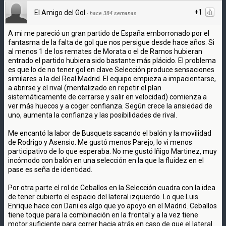
+1
El Amigo del Gol
·
hace 384 semanas
A mi me pareció un gran partido de España emborronado por el
fantasma de la falta de gol que nos persigue desde hace años. Si
al menos 1 de los remates de Morata o el de Ramos hubieran
entrado el partido hubiera sido bastante más plácido. El problema
es que lo de no tener gol en clave Selección produce sensaciones
similares a la del Real Madrid. El equipo empieza a impacientarse,
a abrirse y el rival (mentalizado en repetir el plan
sistemáticamente de cerrarse y salir en velocidad) comienza a
ver más huecos y a coger confianza. Según crece la ansiedad de
uno, aumenta la confianza y las posibilidades de rival.
Me encantó la labor de Busquets sacando el balón y la movilidad
de Rodrigo y Asensio. Me gustó menos Parejo, lo vi menos
participativo de lo que esperaba. No me gustó Iñigo Martinez, muy
incómodo con balón en una selección en la que la fluidez en el
pase es seña de identidad.
Por otra parte el rol de Ceballos en la Selección cuadra con la idea
de tener cubierto el espacio del lateral izquierdo. Lo que Luis
Enrique hace con Dani es algo que yo apoyo en el Madrid. Ceballos
tiene toque para la combinación en la frontal y a la vez tiene
motor suficiente para correr hacia atrás en caso de que el lateral