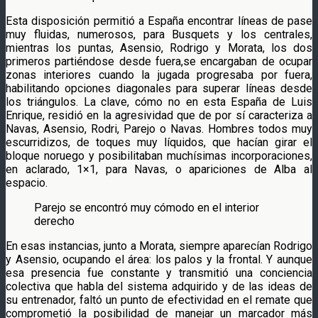
Esta disposición permitió a España encontrar líneas de pase
muy fluidas, numerosos, para Busquets y los centrales,
mientras los puntas, Asensio, Rodrigo y Morata, los dos
primeros partiéndose desde fuera,se encargaban de ocupar
zonas interiores cuando la jugada progresaba por fuera,
habilitando opciones diagonales para superar líneas desde
los triángulos. La clave, cómo no en esta España de Luis
Enrique, residió en la agresividad que de por sí caracteriza a
Navas, Asensio, Rodri, Parejo o Navas. Hombres todos muy
escurridizos, de toques muy líquidos, que hacían girar el
bloque noruego y posibilitaban muchísimas incorporaciones,
en aclarado, 1×1, para Navas, o apariciones de Alba al
espacio.
Parejo se encontró muy cómodo en el interior
derecho
En esas instancias, junto a Morata, siempre aparecían Rodrigo
y Asensio, ocupando el área: los palos y la frontal. Y aunque
esa presencia fue constante y transmitió una conciencia
colectiva que habla del sistema adquirido y de las ideas de
su entrenador, faltó un punto de efectividad en el remate que
comprometió la posibilidad de manejar un marcador más