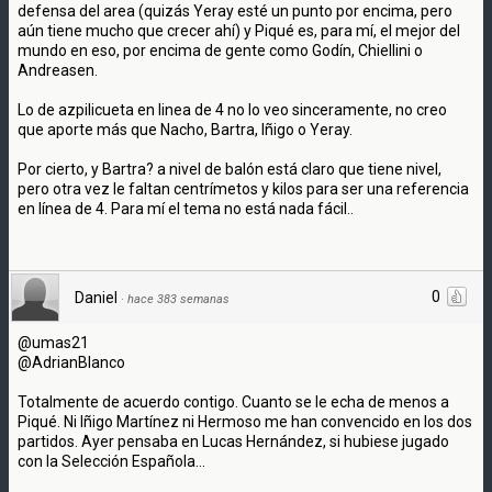
defensa del area (quizás Yeray esté un punto por encima, pero
aún tiene mucho que crecer ahí) y Piqué es, para mí, el mejor del
mundo en eso, por encima de gente como Godín, Chiellini o
Andreasen.
Lo de azpilicueta en linea de 4 no lo veo sinceramente, no creo
que aporte más que Nacho, Bartra, Iñigo o Yeray.
Por cierto, y Bartra? a nivel de balón está claro que tiene nivel,
pero otra vez le faltan centrímetos y kilos para ser una referencia
en línea de 4. Para mí el tema no está nada fácil..
0
Daniel
·
hace 383 semanas
@umas21
@AdrianBlanco
Totalmente de acuerdo contigo. Cuanto se le echa de menos a
Piqué. Ni Iñigo Martínez ni Hermoso me han convencido en los dos
partidos. Ayer pensaba en Lucas Hernández, si hubiese jugado
con la Selección Española...