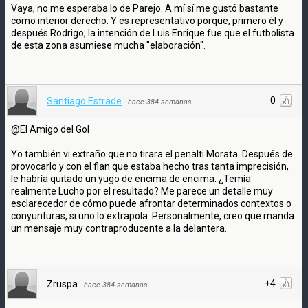
Vaya, no me esperaba lo de Parejo. A mí sí me gustó bastante
como interior derecho. Y es representativo porque, primero él y
después Rodrigo, la intención de Luis Enrique fue que el futbolista
de esta zona asumiese mucha "elaboración".
0
Santiago Estrade
·
hace 384 semanas
@El Amigo del Gol
Yo también vi extraño que no tirara el penalti Morata. Después de
provocarlo y con el flan que estaba hecho tras tanta imprecisión,
le habría quitado un yugo de encima de encima. ¿Temía
realmente Lucho por el resultado? Me parece un detalle muy
esclarecedor de cómo puede afrontar determinados contextos o
conyunturas, si uno lo extrapola. Personalmente, creo que manda
un mensaje muy contraproducente a la delantera.
+4
Zruspa
·
hace 384 semanas