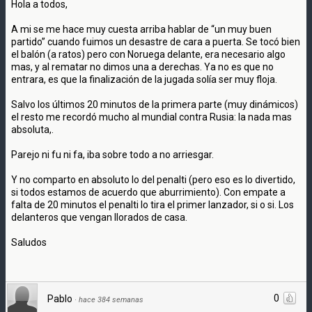
Hola a todos,
A mi se me hace muy cuesta arriba hablar de “un muy buen
partido” cuando fuimos un desastre de cara a puerta. Se tocó bien
el balón (a ratos) pero con Noruega delante, era necesario algo
mas, y al rematar no dimos una a derechas. Ya no es que no
entrara, es que la finalización de la jugada solía ser muy floja.
Salvo los últimos 20 minutos de la primera parte (muy dinámicos)
el resto me recordó mucho al mundial contra Rusia: la nada mas
absoluta,.
Parejo ni fu ni fa, iba sobre todo a no arriesgar.
Y no comparto en absoluto lo del penalti (pero eso es lo divertido,
si todos estamos de acuerdo que aburrimiento). Con empate a
falta de 20 minutos el penalti lo tira el primer lanzador, si o si. Los
delanteros que vengan llorados de casa.
Saludos
0
Pablo
·
hace 384 semanas