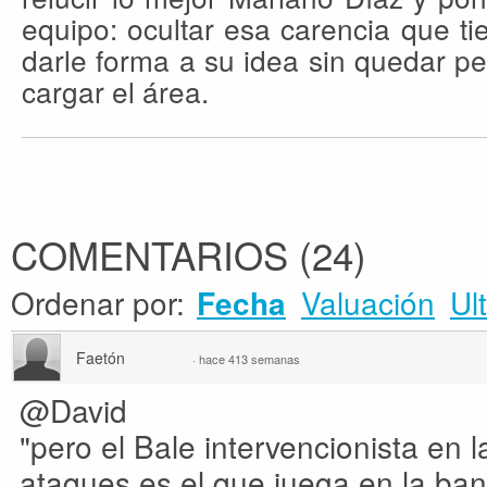
equipo: ocultar esa carencia que t
darle forma a su idea sin quedar p
cargar el área.
COMENTARIOS
(
24
)
Ordenar por:
Valuación
Ul
Fecha
Faetón
·
hace 413 semanas
@David
"pero el Bale intervencionista en 
ataques es el que juega en la b