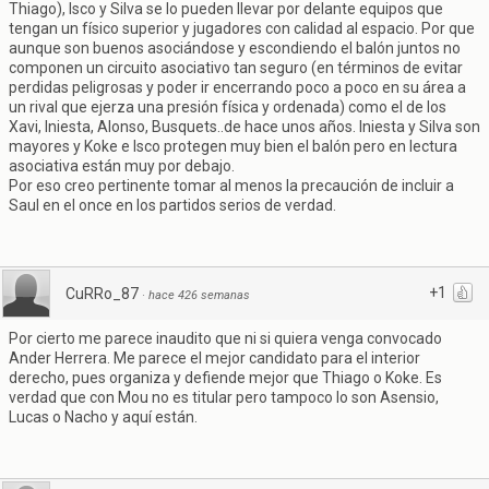
Thiago), Isco y Silva se lo pueden llevar por delante equipos que
tengan un físico superior y jugadores con calidad al espacio. Por que
aunque son buenos asociándose y escondiendo el balón juntos no
componen un circuito asociativo tan seguro (en términos de evitar
perdidas peligrosas y poder ir encerrando poco a poco en su área a
un rival que ejerza una presión física y ordenada) como el de los
Xavi, Iniesta, Alonso, Busquets..de hace unos años. Iniesta y Silva son
mayores y Koke e Isco protegen muy bien el balón pero en lectura
asociativa están muy por debajo.
Por eso creo pertinente tomar al menos la precaución de incluir a
Saul en el once en los partidos serios de verdad.
+1
CuRRo_87
·
hace 426 semanas
Por cierto me parece inaudito que ni si quiera venga convocado
Ander Herrera. Me parece el mejor candidato para el interior
derecho, pues organiza y defiende mejor que Thiago o Koke. Es
verdad que con Mou no es titular pero tampoco lo son Asensio,
Lucas o Nacho y aquí están.