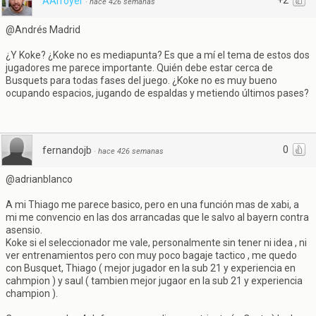
+2
AArroyer
·
hace 426 semanas
@Andrés Madrid
¿Y Koke? ¿Koke no es mediapunta? Es que a mí el tema de estos dos
jugadores me parece importante. Quién debe estar cerca de
Busquets para todas fases del juego. ¿Koke no es muy bueno
ocupando espacios, jugando de espaldas y metiendo últimos pases?
0
fernandojb
·
hace 426 semanas
@adrianblanco
A mi Thiago me parece basico, pero en una función mas de xabi, a
mi me convencio en las dos arrancadas que le salvo al bayern contra
asensio.
Koke si el seleccionador me vale, personalmente sin tener ni idea , ni
ver entrenamientos pero con muy poco bagaje tactico , me quedo
con Busquet, Thiago ( mejor jugador en la sub 21 y experiencia en
cahmpion ) y saul ( tambien mejor jugaor en la sub 21 y experiencia
champion ).