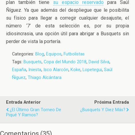
plan también tiene
su espacio reservado
para Saúl
Ñíguez. Ya que además del despliegue que le posibilita
su físico para llegar a corregir cualquier desajuste, el
número ‘7’ de esta selección es, por su propia
idiosincrasia, una opción útil para abrigar a Busquets sin
perder de vista la portería.
Categories:
Blog
,
Equipos
,
Futbolistas
Tags:
Busquets
,
Copa del Mundo 2018
,
David Silva
,
España
,
Iniesta
,
Isco Alarcón
,
Koke
,
Lopetegui
,
Saúl
Ñiguez
,
Thiago Alcántara
Entrada Anterior
Próxima Entrada
¿El Último Gran Torneo De
¿Busquets Y Diez Más?
Piqué Y Ramos?
Comentarios
(
35
)