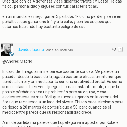
Creo que con los 4 defensas y ese digamso trivote ( y Costa ) le das
fisico , personalidad y siguees con tus caracterisiticas.
en un mundial es mejor ganar 3 partidos 1- 0 o no perder y se ve en
peñalties, que ganar uno 5-1 y a la calle, y con los euqipos que
estamos haciendo hay bastante peligro de eso.
+3
daviddelapena
·
hace 426 semanas
@Andres Madrid
El caso de Thiago a mí me parece bastante curioso. Me parece un
pasador desde la base de la jugada bastante eficaz, un interior que
tiende al error y un mediapunta con una creatividad brutal. Es como
si necesitase o bien ver el juego de cara constantemente, o que la
posible pérdida no sea un problemón para su equipo, y eso
evidentemente es más fácil que suceda jugando en la corona del
área que recibiendo a un lado del pivote. Thiago hace el mismo pase
de riesgo a 20 metros de portería que a 50, pero cuando es el
mediocentro parece que su responsabilidad crece.
A mí de partida ma parece que Lopetegui va a apostar por Koke e