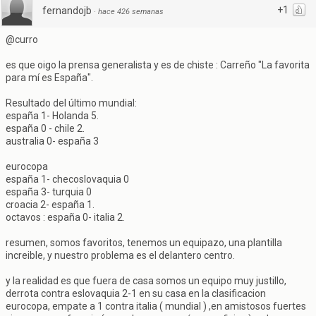
+1
fernandojb
·
hace 426 semanas
@curro
es que oigo la prensa generalista y es de chiste : Carreño "La favorita
para mí es España".
Resultado del último mundial:
españa 1- Holanda 5.
españa 0 - chile 2.
australia 0- españa 3
eurocopa
españa 1- checoslovaquia 0
españa 3- turquia 0
croacia 2- españa 1.
octavos : españa 0- italia 2.
resumen, somos favoritos, tenemos un equipazo, una plantilla
increible, y nuestro problema es el delantero centro.
y la realidad es que fuera de casa somos un equipo muy justillo,
derrota contra eslovaquia 2-1 en su casa en la clasificacion
eurocopa, empate a 1 contra italia ( mundial ) ,en amistosos fuertes