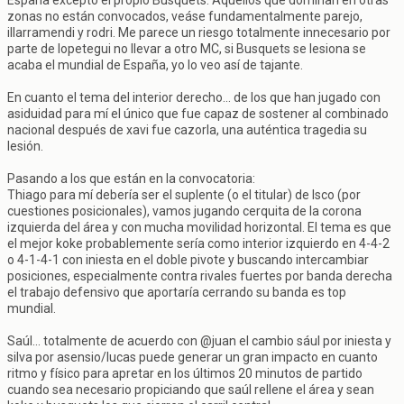
España excepto el propio Busquets. Aquellos que dominan en otras
zonas no están convocados, veáse fundamentalmente parejo,
illarramendi y rodri. Me parece un riesgo totalmente innecesario por
parte de lopetegui no llevar a otro MC, si Busquets se lesiona se
acaba el mundial de España, yo lo veo así de tajante.
En cuanto el tema del interior derecho... de los que han jugado con
asiduidad para mí el único que fue capaz de sostener al combinado
nacional después de xavi fue cazorla, una auténtica tragedia su
lesión.
Pasando a los que están en la convocatoria:
Thiago para mí debería ser el suplente (o el titular) de Isco (por
cuestiones posicionales), vamos jugando cerquita de la corona
izquierda del área y con mucha movilidad horizontal. El tema es que
el mejor koke probablemente sería como interior izquierdo en 4-4-2
o 4-1-4-1 con iniesta en el doble pivote y buscando intercambiar
posiciones, especialmente contra rivales fuertes por banda derecha
el trabajo defensivo que aportaría cerrando su banda es top
mundial.
Saúl... totalmente de acuerdo con @juan el cambio sául por iniesta y
silva por asensio/lucas puede generar un gran impacto en cuanto
ritmo y físico para apretar en los últimos 20 minutos de partido
cuando sea necesario propiciando que saúl rellene el área y sean