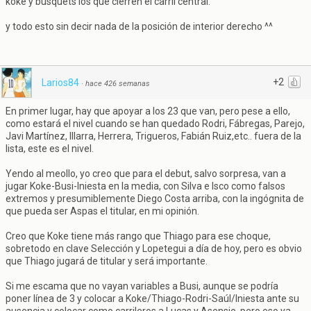
koke y busquets los que cierren el carril central.
y todo esto sin decir nada de la posición de interior derecho ^^
+2
Larios84
·
hace 426 semanas
En primer lugar, hay que apoyar a los 23 que van, pero pese a ello,
como estará el nivel cuando se han quedado Rodri, Fábregas, Parejo,
Javi Martínez, Illarra, Herrera, Trigueros, Fabián Ruiz,etc.. fuera de la
lista, este es el nivel.
Yendo al meollo, yo creo que para el debut, salvo sorpresa, van a
jugar Koke-Busi-Iniesta en la media, con Silva e Isco como falsos
extremos y presumiblemente Diego Costa arriba, con la ingógnita de
que pueda ser Aspas el titular, en mi opinión.
Creo que Koke tiene más rango que Thiago para ese choque,
sobretodo en clave Selección y Lopetegui a día de hoy, pero es obvio
que Thiago jugará de titular y será importante.
Si me escama que no vayan variables a Busi, aunque se podría
poner línea de 3 y colocar a Koke/Thiago-Rodri-Saúl/Iniesta ante su