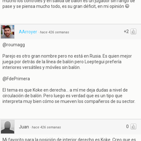
mucho los controles y en salida de balón es un jugador sin rango de
pase y se piensa mucho todo, es su gran déficit, en mi opinión
+2
AArroyer
·
hace 426 semanas
@roumagg
Parejo es otro gran nombre pero no está en Rusia. Es quien mejor
juega por detrás de la línea de balón pero Loeptegui prefería
interiores versátiles y móviles sin balón.
@FdePrimera
El tema es que Koke en derecha... a mí me deja dudas a nivel de
circulación de balón. Pero luego es verdad que es un tipo que
interpreta muy bien cómo se mueven los compañeros de su sector.
0
Juan
·
hace 426 semanas
Mi favorito para la posición de interior derecho es Koke. Creo que es