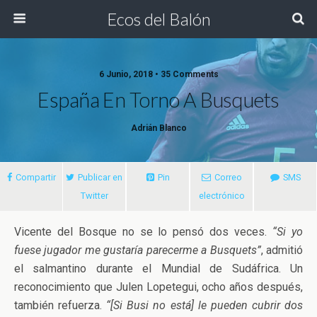
Ecos del Balón
6 Junio, 2018 • 35 Comments
España En Torno A Busquets
Adrián Blanco
Compartir
Publicar en
Pin
Correo
SMS
Twitter
electrónico
Vicente del Bosque no se lo pensó dos veces.
“Si yo
fuese jugador me gustaría parecerme a Busquets”
, admitió
el salmantino durante el Mundial de Sudáfrica. Un
reconocimiento que Julen Lopetegui, ocho años después,
también refuerza.
“[Si Busi no está] le pueden cubrir dos