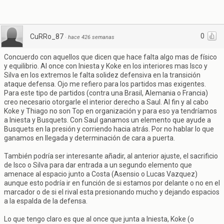
0
CuRRo_87
·
hace 426 semanas
Concuerdo con aquellos que dicen que hace falta algo mas de físico
y equilibrio. Al once con Iniesta y Koke en los interiores mas Isco y
Silva en los extremos le falta solidez defensiva en la transición
ataque defensa. Ojo me refiero para los partidos mas exigentes.
Para este tipo de partidos (contra una Brasil, Alemania o Francia)
creo necesario otorgarle el interior derecho a Saul. Al fin y al cabo
Koke y Thiago no son Top en organización y para eso ya tendríamos
a Iniesta y Busquets. Con Saul ganamos un elemento que ayude a
Busquets en la presión y corriendo hacia atrás. Por no hablar lo que
ganamos en llegada y determinación de cara a puerta.
También podría ser interesante añadir, al anterior ajuste, el sacrificio
de Isco o Silva para dar entrada a un segundo elemento que
amenace al espacio junto a Costa (Asensio o Lucas Vazquez)
aunque esto podría ir en función de si estamos por delante o no en el
marcador o de si el rival esta presionando mucho y dejando espacios
a la espalda de la defensa.
Lo que tengo claro es que al once que junta a Iniesta, Koke (o