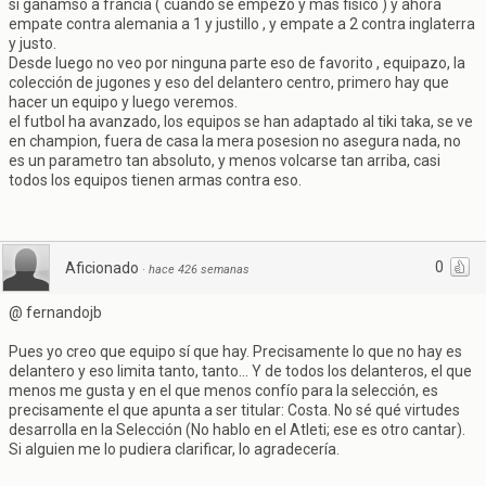
si ganamso a francia ( cuando se empezó y mas fisico ) y ahora
empate contra alemania a 1 y justillo , y empate a 2 contra inglaterra
y justo.
Desde luego no veo por ninguna parte eso de favorito , equipazo, la
colección de jugones y eso del delantero centro, primero hay que
hacer un equipo y luego veremos.
el futbol ha avanzado, los equipos se han adaptado al tiki taka, se ve
en champion, fuera de casa la mera posesion no asegura nada, no
es un parametro tan absoluto, y menos volcarse tan arriba, casi
todos los equipos tienen armas contra eso.
0
Aficionado
·
hace 426 semanas
@ fernandojb
Pues yo creo que equipo sí que hay. Precisamente lo que no hay es
delantero y eso limita tanto, tanto... Y de todos los delanteros, el que
menos me gusta y en el que menos confío para la selección, es
precisamente el que apunta a ser titular: Costa. No sé qué virtudes
desarrolla en la Selección (No hablo en el Atleti; ese es otro cantar).
Si alguien me lo pudiera clarificar, lo agradecería.