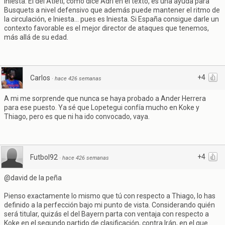
Iniesta. El del Atleti, como dice Adri en el texto, es una ayuda para
Busquets a nivel defensivo que además puede mantener el ritmo de
la circulación, e Iniesta... pues es Iniesta. Si España consigue darle un
contexto favorable es el mejor director de ataques que tenemos,
más allá de su edad.
+4
Carlos
·
hace 426 semanas
A mi me sorprende que nunca se haya probado a Ander Herrera
para ese puesto. Ya sé que Lopetegui confía mucho en Koke y
Thiago, pero es que ni ha ido convocado, vaya.
+4
Futbol92
·
hace 426 semanas
@david de la peña
Pienso exactamente lo mismo que tú con respecto a Thiago, lo has
definido a la perfección bajo mi punto de vista. Considerando quién
será titular, quizás el del Bayern parta con ventaja con respecto a
Koke en el segundo partido de clasificación, contra Irán, en el que