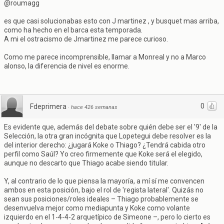
@roumagg
es que casi solucionabas esto con J martinez , y busquet mas arriba,
como ha hecho en el barca esta temporada.
A mi el ostracismo de Jmartinez me parece curioso.
Como me parece incomprensible, llamar a Monreal y no a Marco
alonso, la diferencia de nivel es enorme.
0
Fdeprimera
·
hace 426 semanas
Es evidente que, además del debate sobre quién debe ser el '9' de la
Selección, la otra gran incógnita que Lopetegui debe resolver es la
del interior derecho: ¿jugará Koke o Thiago? ¿Tendrá cabida otro
perfil como Saúl? Yo creo firmemente que Koke será el elegido,
aunque no descarto que Thiago acabe siendo titular.
Y, al contrario de lo que piensa la mayoría, a mí sí me convencen
ambos en esta posición, bajo el rol de 'regista lateral'. Quizás no
sean sus posiciones/roles ideales – Thiago probablemente se
desenvuelva mejor como mediapunta y Koke como volante
izquierdo en el 1-4-4-2 arquetípico de Simeone –, pero lo cierto es