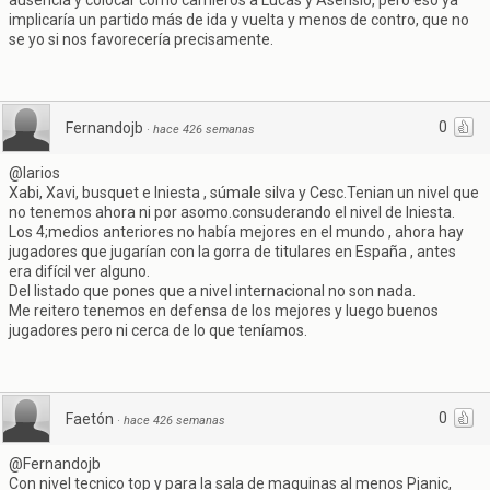
ausencia y colocar como carrileros a Lucas y Asensio, pero eso ya
implicaría un partido más de ida y vuelta y menos de contro, que no
se yo si nos favorecería precisamente.
0
Fernandojb
·
hace 426 semanas
@larios
Xabi, Xavi, busquet e Iniesta , súmale silva y Cesc.Tenian un nivel que
no tenemos ahora ni por asomo.consuderando el nivel de Iniesta.
Los 4;medios anteriores no había mejores en el mundo , ahora hay
jugadores que jugarían con la gorra de titulares en España , antes
era difícil ver alguno.
Del listado que pones que a nivel internacional no son nada.
Me reitero tenemos en defensa de los mejores y luego buenos
jugadores pero ni cerca de lo que teníamos.
0
Faetón
·
hace 426 semanas
@Fernandojb
Con nivel tecnico top y para la sala de maquinas al menos Pjanic,