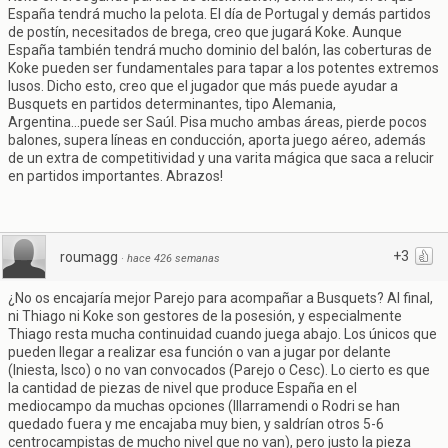
España tendrá mucho la pelota. El día de Portugal y demás partidos
de postín, necesitados de brega, creo que jugará Koke. Aunque
España también tendrá mucho dominio del balón, las coberturas de
Koke pueden ser fundamentales para tapar a los potentes extremos
lusos. Dicho esto, creo que el jugador que más puede ayudar a
Busquets en partidos determinantes, tipo Alemania,
Argentina...puede ser Saúl. Pisa mucho ambas áreas, pierde pocos
balones, supera líneas en conducción, aporta juego aéreo, además
de un extra de competitividad y una varita mágica que saca a relucir
en partidos importantes. Abrazos!
+3
roumagg
·
hace 426 semanas
¿No os encajaría mejor Parejo para acompañar a Busquets? Al final,
ni Thiago ni Koke son gestores de la posesión, y especialmente
Thiago resta mucha continuidad cuando juega abajo. Los únicos que
pueden llegar a realizar esa función o van a jugar por delante
(Iniesta, Isco) o no van convocados (Parejo o Cesc). Lo cierto es que
la cantidad de piezas de nivel que produce España en el
mediocampo da muchas opciones (Illarramendi o Rodri se han
quedado fuera y me encajaba muy bien, y saldrían otros 5-6
centrocampistas de mucho nivel que no van), pero justo la pieza