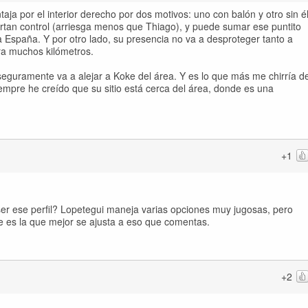
aja por el interior derecho por dos motivos: uno con balón y otro sin él
rtan control (arriesga menos que Thiago), y puede sumar ese puntito
a España. Y por otro lado, su presencia no va a desproteger tanto a
ra muchos kilómetros.
seguramente va a alejar a Koke del área. Y es lo que más me chirría d
iempre he creído que su sitio está cerca del área, donde es una
+1
ser ese perfil? Lopetegui maneja varias opciones muy jugosas, pero
ke es la que mejor se ajusta a eso que comentas.
+2