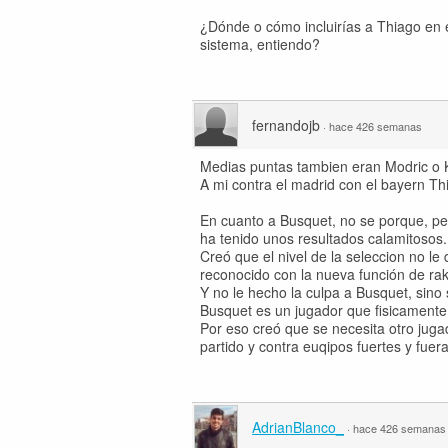
¿Dónde o cómo incluirías a Thiago en e
sistema, entiendo?
fernandojb
·
hace 426 semanas
Medias puntas tambien eran Modric o Kr
A mi contra el madrid con el bayern Th
En cuanto a Busquet, no se porque, per
ha tenido unos resultados calamitosos.
Creó que el nivel de la seleccion no le
reconocido con la nueva función de raki
Y no le hecho la culpa a Busquet, sino 
Busquet es un jugador que fisicamente
Por eso creó que se necesita otro jugad
partido y contra euqipos fuertes y fuer
AdrianBlanco_
·
hace 426 semanas