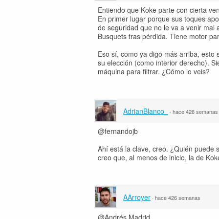
Entiendo que Koke parte con cierta vent
En primer lugar porque sus toques apo
de seguridad que no le va a venir mal 
Busquets tras pérdida. Tiene motor pa
Eso sí, como ya digo más arriba, esto 
su elección (como interior derecho). S
máquina para filtrar. ¿Cómo lo veis?
AdrianBlanco_
·
hace 426 semanas
@fernandojb
Ahí está la clave, creo. ¿Quién puede 
creo que, al menos de inicio, la de Ko
AArroyer
·
hace 426 semanas
@Andrés Madrid