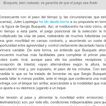
Busquets, bien rodeado, es garantía de que el juego sea fluido
Consecuente con el paso del tiempo (y las circunstancias que est
acarrea), Julen Lopetegui
ha ido dando forma
a su propuesta en torn
a la figura de Sergio Busquets. Así, el mediocentro ha visto cómo, d
un tiempo a esta parte, el juego posicional de la selección le h
multiplicado las vías de pase, rodeándolo de muchos futbolistas co
una gran movilidad en campo contrario, y asumiendo un coste d
oportunidad entre agresividad y control ciertamente decantado hacia l
primera variable. De esta forma, se entiende que Busquets ahor
encuentre muchas más facilidades para completar el primer pas
sobre suelo rival, aunque para ello los posibles receptores (
excepción de Iniesta) vayan alternándose según la altura, la
basculación rival y, por supuesto, el paso de los minutos. Con est
medida lo que se ha tratado de fomentar es que Sergio Busquet
pueda fallar lo menos posible, ante el riesgo que conllevaría una mal
entrega con el bloque tan arriba; acercándole a la modalidad que má
se ajusta a su destreza: jugando a un toque.
Dar tensión al pase y alimentar la movilidad entre emisor(es) 
destinatario(s) son, por todo ello, condiciones indispensables para qu