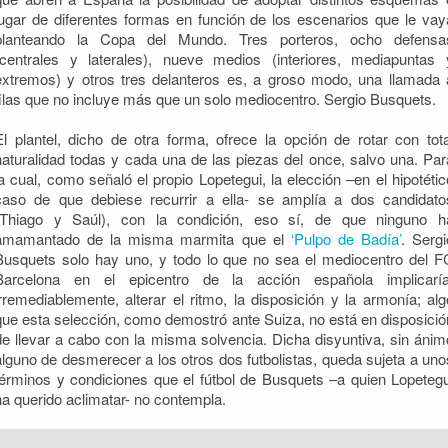
jugar de diferentes formas en función de los escenarios que le vay
planteando la Copa del Mundo. Tres porteros, ocho defensa
(centrales y laterales), nueve medios (interiores, mediapuntas 
extremos) y otros tres delanteros es, a groso modo, una llamada 
filas que no incluye más que un solo mediocentro. Sergio Busquets.
El plantel, dicho de otra forma, ofrece la opción de rotar con tota
naturalidad todas y cada una de las piezas del once, salvo una. Par
la cual, como señaló el propio Lopetegui, la elección –en el hipotétic
caso de que debiese recurrir a ella- se amplía a dos candidato
(Thiago y Saúl), con la condición, eso sí, de que ninguno h
amamantado de la misma marmita que el
‘Pulpo de Badía’
. Sergi
Busquets solo hay uno, y todo lo que no sea el mediocentro del F
Barcelona en el epicentro de la acción española implicaría
irremediablemente, alterar el ritmo, la disposición y la armonía; alg
que esta selección, como demostró ante Suiza, no está en disposició
de llevar a cabo con la misma solvencia. Dicha disyuntiva, sin ánim
alguno de desmerecer a los otros dos futbolistas, queda sujeta a uno
términos y condiciones que el fútbol de Busquets –a quien Lopetegu
ha querido aclimatar- no contempla.