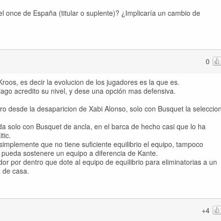
l once de España (titular o suplente)? ¿Implicaría un cambio de
0
oos, es decir la evolucion de los jugadores es la que es.
iago acredito su nivel, y dese una opción mas defensiva.
o desde la desaparicion de Xabi Alonso, solo con Busquet la seleccio
 da solo con Busquet de ancla, en el barca de hecho casi que lo ha
tic.
simplemente que no tiene suficiente equilibrio el equipo, tampoco
 pueda sostenere un equipo a diferencia de Kante.
or por dentro que dote al equipo de equilibrio para eliminatorias a un
a de casa.
+4