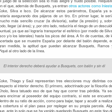
el juego de la selección sea lo más alegre y fluido posible. Requisit
en el que, además de Busquets, ya entran
otros actores como Iniest
Koke, Silva e Isco. De alcanzar estos parámetros, España ya s
estaría asegurando dos pájaros de un tiro. En primer lugar, le serí
mucho más sencillo cruzar (la divisoria), saltar (la presión) y, sobr
todo, llegar (al área); y, por otro lado, reduciría el riesgo de un descuid
puntual, ya que así lograría transportar el esférico (por medio de Silva
Isco y/o los laterales) hasta los picos del área. A fin de cuentas, de l
acertada que se muestre España por delante del balón depende, e
gran medida, la aptitud que puedan alcanzar Busquets, Ramos 
iqué al otro lado de la línea.
El interior derecho deberá ayudar a Busquets, con balón y sin él
Koke, Thiago y Saúl representan tres elecciones muy distintas co
respecto al interior derecho. El primero, adoctrinado por la filosofía de
Cholo, lleva tatuado eso de que hay que correr tras pérdida. Ya se
para encimar al poseedor del equipo contrario, si este se encuentr
dentro de su ratio de acción, como para bajar, tapar y acudir a realiza
la cobertura si el plan pasa por replegar en su propia parcela. Alg
que, ante lo solo que se ha venido quedando Busquets en este tipo d