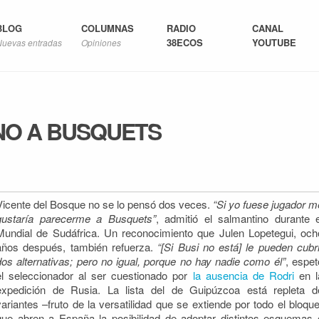
BLOG
COLUMNAS
RADIO
CANAL
38ECOS
YOUTUBE
Nuevas entradas
Opiniones
NO A BUSQUETS
Vicente del Bosque no se lo pensó dos veces.
“Si yo fuese jugador m
gustaría parecerme a Busquets”
, admitió el salmantino durante e
Mundial de Sudáfrica. Un reconocimiento que Julen Lopetegui, och
años después, también refuerza.
“[Si Busi no está] le pueden cubri
dos alternativas; pero no igual, porque no hay nadie como él”
, espet
el seleccionador al ser cuestionado por
la ausencia de Rodri
en l
expedición de Rusia. La lista del de Guipúzcoa está repleta d
variantes –fruto de la versatilidad que se extiende por todo el bloque
que abren a España la posibilidad de adoptar distintos esquemas 