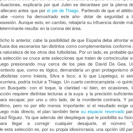
situaciones, explicaría por qué Julen se decantase por la pierna de
vallecano antes que por
el pie de Thiago
. Partiendo de que el atlétic
sabe –como ha demostrado este año- dotar de seguridad a l
posesión. Aunque esto, en cambio, rebajaría su influencia donde má
determinante resulta: en la corona del área.
Dicho lo anterior, cabe la posibilidad de que España deba afrontar e
Rusia dos escenarios tan distintos como complementarios conforme 
la naturaleza de los otros dos futbolistas. Por un lado, es probable qu
la selección se cruce ante selecciones que traten de cortocircuitar s
juego presionando muy cerca de los pies de David De Gea. U
contexto que, como es lógico, demandaría un gran protagonismo d
futbolistas como Iniesta, Silva e Isco; a lo que Lopetegui, si est
ocurriera, podría incluir a Thiago. Un cuarto centrocampista –o quinto
con Busquets- con el toque, la claridad –si bien, en ocasiones, l
acción requiere distintas lecturas a la suya- y la precisión suficiente
para escapar, por uno u otro lado, de la mordiente contraria. Y po
último, pero no por ello menos importante: si el resultado exige u
juego más directo, el plan también tiene
su espacio reservado
par
Saúl Ñíguez. Ya que además del despliegue que le posibilita su físic
para llegar a corregir cualquier desajuste, el número ‘7
de esta selección es, por su propia idiosincrasia, una opción útil par