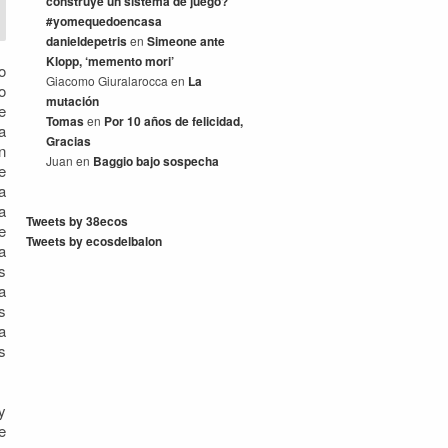
construye un sistema de juego?
#yomequedoencasa
danieldepetris
en
Simeone ante
Klopp, ‘memento mori’
o
Giacomo Giuralarocca
en
La
o
mutación
e
Tomas
en
Por 10 años de felicidad,
a
Gracias
n
Juan
en
Baggio bajo sospecha
e
a
a
Tweets by 38ecos
e
Tweets by ecosdelbalon
a
s
a
s
a
s
y
e