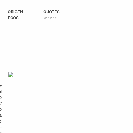
ORIGEN
QUOTES
ECOS
Ventana
e
l
o
r
ó
a
e
-
o