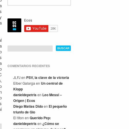
a
s
y
a
l
a
o
s
a
COMENTARIOS RECIENTES
o
C
JLFJ
en
PSV, la clave de la victoria
,
Elber Galarga
en
Un central de
o
Klopp
n
danieldepetris
en
Leo Messi –
o
Origen | Ecos
s
Diego Matias Dido
en
El pequeño
i
triunfo de Gio
El titon
en
Querido Pep:
danieldepetris
en
¿Cómo se