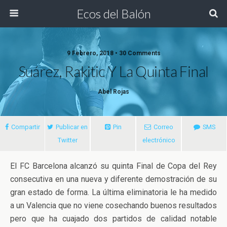
Ecos del Balón
9 Febrero, 2018 • 30 Comments
Suárez, Rakitic Y La Quinta Final
Abel Rojas
Compartir
Publicar en
Pin
Correo
SMS
Twitter
electrónico
El FC Barcelona alcanzó su quinta Final de Copa del Rey
consecutiva en una nueva y diferente demostración de su
gran estado de forma. La última eliminatoria le ha medido
a un Valencia que no viene cosechando buenos resultados
pero
que ha cuajado dos partidos de calidad notable