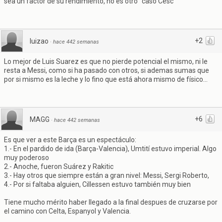
sea un factor de su rendimiento, no es otro "caso Cesc"
+2
luizao
·
hace 442 semanas
Lo mejor de Luis Suarez es que no pierde potencial el mismo, ni le
resta a Messi, como si ha pasado con otros, si ademas sumas que
por si mismo es la leche y lo fino que está ahora mismo de físico...
+6
MAGG
·
hace 442 semanas
Es que ver a este Barça es un espectáculo:
1.- En el pardido de ida (Barça-Valencia), Umtití estuvo imperial. Algo
muy poderoso
2.- Anoche, fueron Suárez y Rakitic
3.- Hay otros que siempre están a gran nivel: Messi, Sergi Roberto,
4.- Por si faltaba alguien, Cillessen estuvo también muy bien
Tiene mucho mérito haber llegado a la final despues de cruzarse por
el camino con Celta, Espanyol y Valencia.