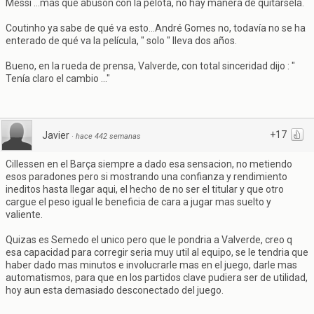
Messi ...más que abusón con la pelota, no hay manera de quitársela.
Coutinho ya sabe de qué va esto...André Gomes no, todavía no se ha
enterado de qué va la película, " solo " lleva dos años.
Bueno, en la rueda de prensa, Valverde, con total sinceridad dijo : "
Tenía claro el cambio ..."
+17
Javier
·
hace 442 semanas
Cillessen en el Barça siempre a dado esa sensacion, no metiendo
esos paradones pero si mostrando una confianza y rendimiento
ineditos hasta llegar aqui, el hecho de no ser el titular y que otro
cargue el peso igual le beneficia de cara a jugar mas suelto y
valiente.
Quizas es Semedo el unico pero que le pondria a Valverde, creo q
esa capacidad para corregir seria muy util al equipo, se le tendria que
haber dado mas minutos e involucrarle mas en el juego, darle mas
automatismos, para que en los partidos clave pudiera ser de utilidad,
hoy aun esta demasiado desconectado del juego.