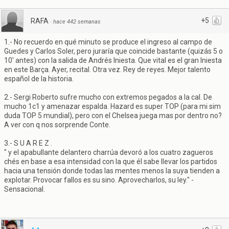
+5
RAFA
·
hace 442 semanas
1.- No recuerdo en qué minuto se produce el ingreso al campo de
Guedes y Carlos Soler, pero juraría que coincide bastante (quizás 5 o
10' antes) con la salida de Andrés Iniesta. Que vital es el gran Iniesta
en este Barça. Ayer, recital. Otra vez. Rey de reyes. Mejor talento
español de la historia.
2.- Sergi Roberto sufre mucho con extremos pegados a la cal. De
mucho 1c1 y amenazar espalda. Hazard es super TOP (para mi sim
duda TOP 5 mundial), pero con el Chelsea juega mas por dentro no?
A ver con q nos sorprende Conte.
3.- S U A R E Z .
" y el apabullante delantero charrúa devoró a los cuatro zagueros
chés en base a esa intensidad con la que él sabe llevar los partidos
hacia una tensión donde todas las mentes menos la suya tienden a
explotar. Provocar fallos es su sino. Aprovecharlos, su ley." -
Sensacional.