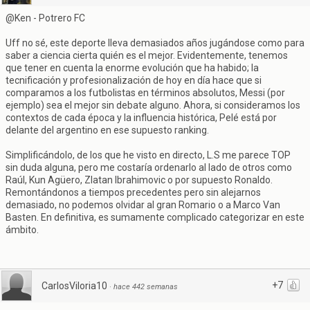
@Ken - Potrero FC
Uff no sé, este deporte lleva demasiados años jugándose como para
saber a ciencia cierta quién es el mejor. Evidentemente, tenemos
que tener en cuenta la enorme evolución que ha habido; la
tecnificación y profesionalización de hoy en día hace que si
comparamos a los futbolistas en términos absolutos, Messi (por
ejemplo) sea el mejor sin debate alguno. Ahora, si consideramos los
contextos de cada época y la influencia histórica, Pelé está por
delante del argentino en ese supuesto ranking.
Simplificándolo, de los que he visto en directo, L.S me parece TOP
sin duda alguna, pero me costaría ordenarlo al lado de otros como
Raúl, Kun Agüero, Zlatan Ibrahimovic o por supuesto Ronaldo.
Remontándonos a tiempos precedentes pero sin alejarnos
demasiado, no podemos olvidar al gran Romario o a Marco Van
Basten. En definitiva, es sumamente complicado categorizar en este
ámbito.
+7
CarlosViloria10
·
hace 442 semanas