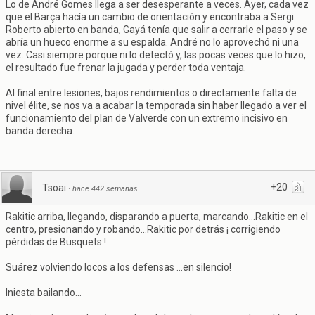
Lo de André Gomes llega a ser desesperante a veces. Ayer, cada vez
que el Barça hacía un cambio de orientación y encontraba a Sergi
Roberto abierto en banda, Gayá tenía que salir a cerrarle el paso y se
abría un hueco enorme a su espalda. André no lo aprovechó ni una
vez. Casi siempre porque ni lo detectó y, las pocas veces que lo hizo,
el resultado fue frenar la jugada y perder toda ventaja.
Al final entre lesiones, bajos rendimientos o directamente falta de
nivel élite, se nos va a acabar la temporada sin haber llegado a ver el
funcionamiento del plan de Valverde con un extremo incisivo en
banda derecha.
+20
Tsoai
·
hace 442 semanas
Rakitic arriba, llegando, disparando a puerta, marcando...Rakitic en el
centro, presionando y robando...Rakitic por detrás ¡ corrigiendo
pérdidas de Busquets !
Suárez volviendo locos a los defensas ...en silencio!
Iniesta bailando...