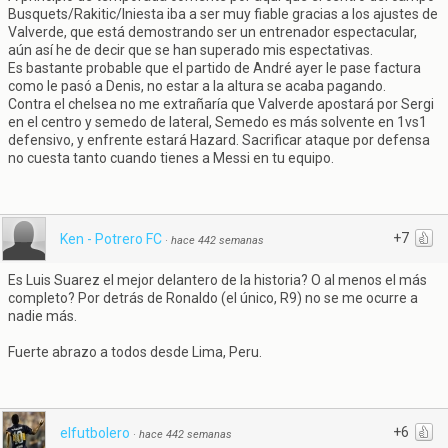
Busquets/Rakitic/Iniesta iba a ser muy fiable gracias a los ajustes de
Valverde, que está demostrando ser un entrenador espectacular,
aún así he de decir que se han superado mis espectativas.
Es bastante probable que el partido de André ayer le pase factura
como le pasó a Denis, no estar a la altura se acaba pagando.
Contra el chelsea no me extrañaría que Valverde apostará por Sergi
en el centro y semedo de lateral, Semedo es más solvente en 1vs1
defensivo, y enfrente estará Hazard. Sacrificar ataque por defensa
no cuesta tanto cuando tienes a Messi en tu equipo.
+7
Ken - Potrero FC
·
hace 442 semanas
Es Luis Suarez el mejor delantero de la historia? O al menos el más
completo? Por detrás de Ronaldo (el único, R9) no se me ocurre a
nadie más.
Fuerte abrazo a todos desde Lima, Peru.
+6
elfutbolero
·
hace 442 semanas