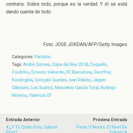
contrario. Sobre todo, porque es la verdad. Y él se está
dando cuenta de todo.
Foto: JOSE JORDAN/AFP/Getty Images
Categories:
Partidos
Tags:
André Gomes
,
Copa del Rey 2018
,
Coquelin
,
Coutinho
,
Ernesto Valverde
,
FC Barcelona
,
Geoffrey
Kondogbia
,
Gonçalo Guedes
,
Ivan Rakitic
,
Jasper
Cillessen
,
Luis Suárez
,
Marcelino García Toral
,
Rodrigo
Moreno
,
Valencia CF
Entrada Anterior
Próxima Entrada
¿Y Tú Quién Eres, Gabriel
Pares O Nones: El Nivel De
Pires?
Eriksen