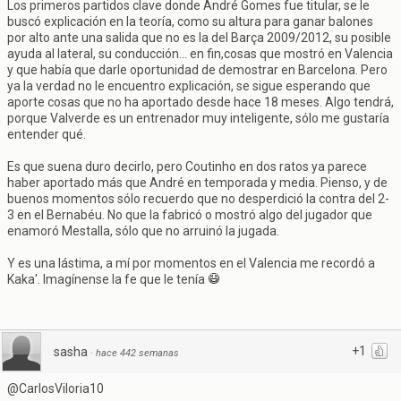
Los primeros partidos clave donde André Gomes fue titular, se le
buscó explicación en la teoría, como su altura para ganar balones
por alto ante una salida que no es la del Barça 2009/2012, su posible
ayuda al lateral, su conducción... en fin,cosas que mostró en Valencia
y que había que darle oportunidad de demostrar en Barcelona. Pero
ya la verdad no le encuentro explicación, se sigue esperando que
aporte cosas que no ha aportado desde hace 18 meses. Algo tendrá,
porque Valverde es un entrenador muy inteligente, sólo me gustaría
entender qué.
Es que suena duro decirlo, pero Coutinho en dos ratos ya parece
haber aportado más que André en temporada y media. Pienso, y de
buenos momentos sólo recuerdo que no desperdició la contra del 2-
3 en el Bernabéu. No que la fabricó o mostró algo del jugador que
enamoró Mestalla, sólo que no arruinó la jugada.
Y es una lástima, a mí por momentos en el Valencia me recordó a
Kaka'. Imagínense la fe que le tenía
+1
sasha
·
hace 442 semanas
@CarlosViloria10