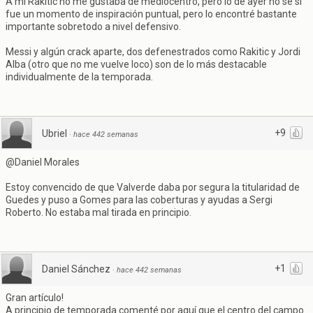
A mi Rakitic no me gustaba de mediocentro, pero lo de ayer no sé si
fue un momento de inspiración puntual, pero lo encontré bastante
importante sobretodo a nivel defensivo.
Messi y algún crack aparte, dos defenestrados como Rakitic y Jordi
Alba (otro que no me vuelve loco) son de lo más destacable
individualmente de la temporada.
+9
Ubriel
·
hace 442 semanas
@Daniel Morales
Estoy convencido de que Valverde daba por segura la titularidad de
Guedes y puso a Gomes para las coberturas y ayudas a Sergi
Roberto. No estaba mal tirada en principio.
+1
Daniel Sánchez
·
hace 442 semanas
Gran artículo!
A principio de temporada comenté por aquí que el centro del campo