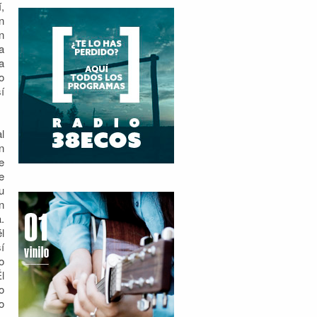
,
n
n
a
a
o
í
l
n
e
e
u
n
.
l
í
o
l
o
o