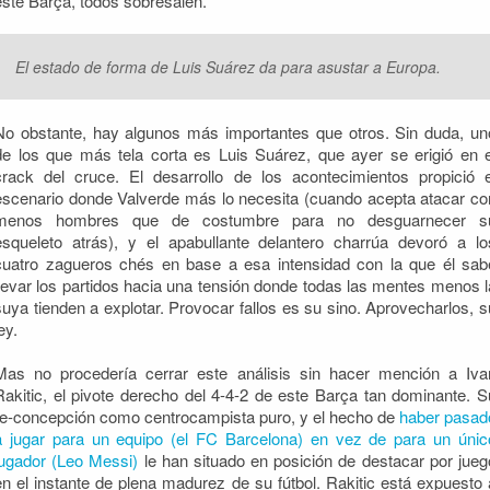
este Barça, todos sobresalen.
El estado de forma de Luis Suárez da para asustar a Europa.
No obstante, hay algunos más importantes que otros. Sin duda, un
de los que más tela corta es Luis Suárez, que ayer se erigió en e
crack del cruce. El desarrollo de los acontecimientos propició e
escenario donde Valverde más lo necesita (cuando acepta atacar co
menos hombres que de costumbre para no desguarnecer s
esqueleto atrás), y el apabullante delantero charrúa devoró a lo
cuatro zagueros chés en base a esa intensidad con la que él sab
llevar los partidos hacia una tensión donde todas las mentes menos l
suya tienden a explotar. Provocar fallos es su sino. Aprovecharlos, s
ey.
Mas no procedería cerrar este análisis sin hacer mención a Iva
Rakitic, el pivote derecho del 4-4-2 de este Barça tan dominante. S
re-concepción como centrocampista puro, y el hecho de
haber pasad
a jugar para un equipo (el FC Barcelona) en vez de para un únic
jugador (Leo Messi)
le han situado en posición de destacar por jueg
en el instante de plena madurez de su fútbol. Rakitic está expuesto 