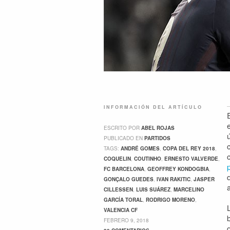
INFORMACIÓN DEL ARTÍCULO
ESCRITO POR
ABEL ROJAS
PUBLICADO EN
PARTIDOS
TAGS:
ANDRÉ GOMES
,
COPA DEL REY 2018
,
COQUELIN
,
COUTINHO
,
ERNESTO VALVERDE
,
FC BARCELONA
,
GEOFFREY KONDOGBIA
,
GONÇALO GUEDES
,
IVAN RAKITIC
,
JASPER
CILLESSEN
,
LUIS SUÁREZ
,
MARCELINO
GARCÍA TORAL
,
RODRIGO MORENO
,
VALENCIA CF
FEBRERO 9, 2018