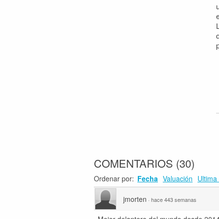
COMENTARIOS
(
30
)
Ordenar por:
Fecha
Valuación
Ultima 
jmorten
·
hace 443 semanas