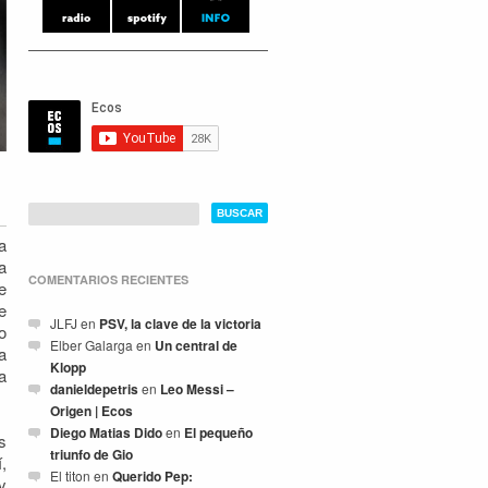
a
a
COMENTARIOS RECIENTES
e
e
JLFJ
en
PSV, la clave de la victoria
o
Elber Galarga
en
Un central de
a
Klopp
a
danieldepetris
en
Leo Messi –
Origen | Ecos
Diego Matias Dido
en
El pequeño
s
triunfo de Gio
,
El titon
en
Querido Pep:
y