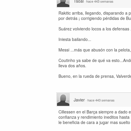
Tsoai
·
hace 443 semanas
Rakitic arriba, llegando, disparando a 
por detrás ¡ corrigiendo pérdidas de Bu
Suárez volviendo locos a los defensas .
Iniesta bailando...
Messi ...más que abusón con la pelota
Coutinho ya sabe de qué va esto...Andr
lleva dos años.
Bueno, en la rueda de prensa, Valverde, 
Javier
·
hace 443 semanas
Cillessen en el Barça siempre a dado
confianza y rendimiento ineditos hasta l
le beneficia de cara a jugar mas suelto 