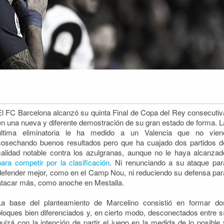
El FC Barcelona alcanzó su quinta Final de Copa del Rey consecutiv
en una nueva y diferente demostración de su gran estado de forma. L
última eliminatoria le ha medido a un Valencia que no vien
cosechando buenos resultados pero
que ha cuajado dos partidos d
calidad notable contra los azulgranas, aunque no le haya alcanzad
para competir por la clasificación
. Ni renunciando a su ataque par
defender mejor, como en el Camp Nou, ni reduciendo su defensa par
atacar más, como anoche en Mestalla.
La base del planteamiento de Marcelino consistió en formar do
bloques bien diferenciados y, en cierto modo, desconectados entre sí
quizá con la intención de partir el juego en la medida de lo posible 