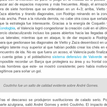
gozar así de espacios mayores y más frecuentes. Abajo, el armazó
era de siete hombres que se ordenaban en un 4+3; arriba, Vietto 
Zaza abiertos y tirando diagonales, con Rodrigo reinando en la zon
más ancha. Pese a la rotunda derrota, no cabe otra cosa que señala
que la estrategia fue interesante. Gracias a la energía de Coquelin 
Kondogbia
, el Valencia logró congestionar la creación culé en el últim
tercio obstaculizando incluso los pases abiertos hacia las llegadas d
sus laterales; mientras que en ataque, lo de dar espacio a Rodrig
para que gestionase las diagonales de Vietto y Zaza desembocó en u
peligro latente muy superior al que habían podido crear los chés en e
encuentro de ida. No es que fuera un acoso, el Valencia pudo finaliza
a cuenta gotas y el pobladísimo
sistema defensivo de Valverde
-e
imposible recordar un Barça que protegiera su área y su frontal co
más hombres que este- se mostró consistente; pero había motivo
legítimos para soñar un gol.
Coutinho fue un salto de calidad evidente sobre André Gomes.
Tras el descanso se produjeron sustituciones de calado serio. Po
parte azulgrana, salió André Gomes y entró Coutinho. El impacto de