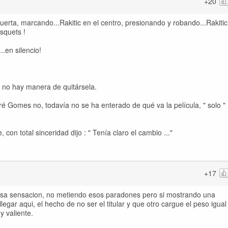
+20
puerta, marcando...Rakitic en el centro, presionando y robando...Rakitic
squets !
..en silencio!
, no hay manera de quitársela.
é Gomes no, todavía no se ha enterado de qué va la película, " solo "
con total sinceridad dijo : " Tenía claro el cambio ..."
+17
 esa sensacion, no metiendo esos paradones pero si mostrando una
legar aqui, el hecho de no ser el titular y que otro cargue el peso igual
y valiente.