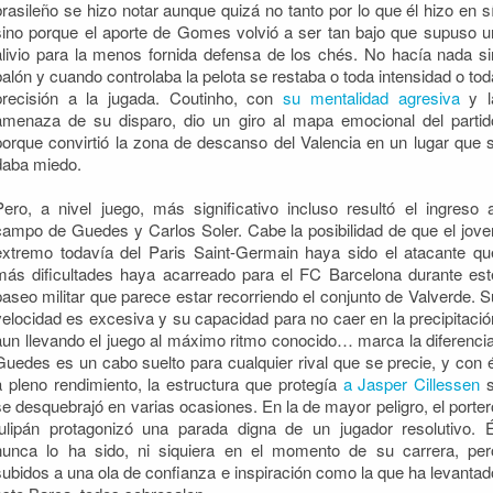
brasileño se hizo notar aunque quizá no tanto por lo que él hizo en sí
sino porque el aporte de Gomes volvió a ser tan bajo que supuso u
alivio para la menos fornida defensa de los chés. No hacía nada si
balón y cuando controlaba la pelota se restaba o toda intensidad o tod
precisión a la jugada. Coutinho, con
su mentalidad agresiva
y l
amenaza de su disparo, dio un giro al mapa emocional del partid
porque convirtió la zona de descanso del Valencia en un lugar que s
daba miedo.
Pero, a nivel juego, más significativo incluso resultó el ingreso a
campo de Guedes y Carlos Soler. Cabe la posibilidad de que el jove
extremo todavía del Paris Saint-Germain haya sido el atacante qu
más dificultades haya acarreado para el FC Barcelona durante est
paseo militar que parece estar recorriendo el conjunto de Valverde. S
velocidad es excesiva y su capacidad para no caer en la precipitació
aun llevando el juego al máximo ritmo conocido… marca la diferencia
Guedes es un cabo suelto para cualquier rival que se precie, y con é
a pleno rendimiento, la estructura que protegía
a Jasper Cillessen
s
se desquebrajó en varias ocasiones. En la de mayor peligro, el porter
tulipán protagonizó una parada digna de un jugador resolutivo. É
nunca lo ha sido, ni siquiera en el momento de su carrera, per
subidos a una ola de confianza e inspiración como la que ha levantad