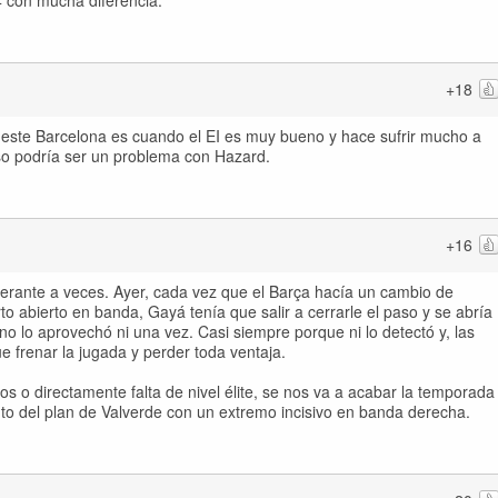
 con mucha diferencia.
+18
 este Barcelona es cuando el EI es muy bueno y hace sufrir mucho a
so podría ser un problema con Hazard.
+16
rante a veces. Ayer, cada vez que el Barça hacía un cambio de
o abierto en banda, Gayá tenía que salir a cerrarle el paso y se abría
 lo aprovechó ni una vez. Casi siempre porque ni lo detectó y, las
ue frenar la jugada y perder toda ventaja.
tos o directamente falta de nivel élite, se nos va a acabar la temporada
nto del plan de Valverde con un extremo incisivo en banda derecha.