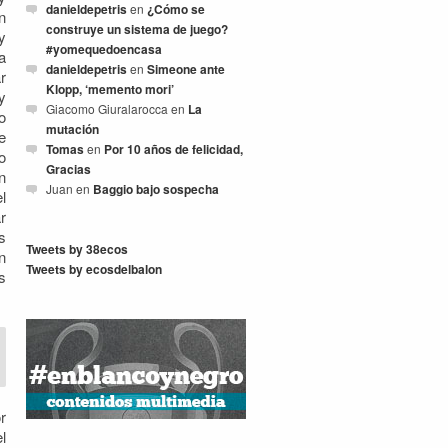
danieldepetris
en
¿Cómo se
n
construye un sistema de juego?
y
#yomequedoencasa
a
danieldepetris
en
Simeone ante
r
Klopp, ‘memento mori’
y
Giacomo Giuralarocca
en
La
o
mutación
e
Tomas
en
Por 10 años de felicidad,
o
Gracias
n
Juan
en
Baggio bajo sospecha
l
r
s
Tweets by 38ecos
n
Tweets by ecosdelbalon
s
r
l