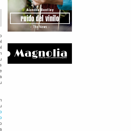
o
l
l
n
u
s
e
a
u
n
u
o
o
o
a