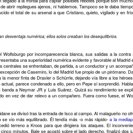
 llegado a la frontal para captar posibles rebotes porque son much
 de abrir repliegues ajenos, ni hablemos. Tampoco se le daba tiempo
ido el total de su arsenal a que Cristiano, quieto, vigilado y en fr
n desventaja numérica; ellos solos creaban los desequilibrios.
 Wolfsburgo por incomparecencia blanca, sus salidas a la contra
esentaba una superioridad numérica evidente y favorable al Madrid 
s centrales se enfrentaban, de partida, a un conductor y un acompa
 excepción de Casemiro, lo del Madrid fue propio de un pirómano. D
la menor finta de Draxler o Schürrle, dejando vía libre a los héro
 actual, parece condenado a ello, pero en Pepe sí sorprendió. Hab
en banda a Neymar JR y Luis Suárez. Quizá su rendimiento se exp
do en vez de dar relevo a un compañero. Fuera como fuese, el Wo
Zidane se divisó tras la entrada de Isco al campo. Al malagueño no o
o se vio más equilibrado. Él tendía más -o más rápido-
a la mediap
 cedió terreno a Kroos para que dirigiera los ataques. El inconveni
 cinco minutos, Bale se acostó sobre el lado derecho, finalizó dos j