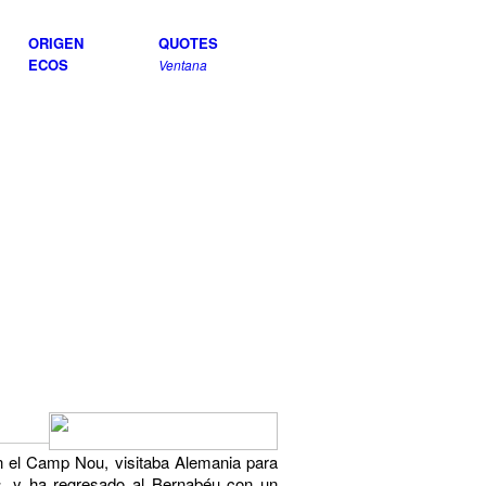
ORIGEN
QUOTES
ECOS
Ventana
en el Camp Nou, visitaba Alemania para
s
, y ha regresado al Bernabéu con un