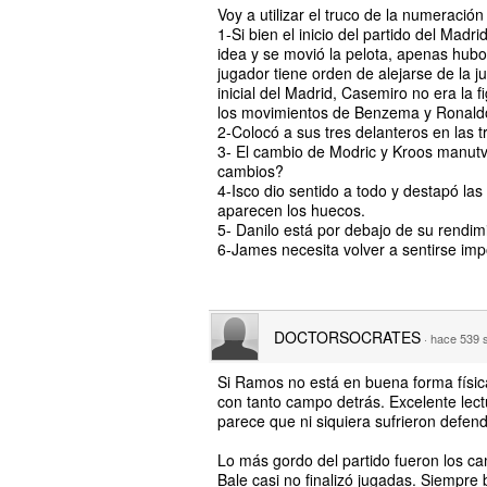
Voy a utilizar el truco de la numeració
1-Si bien el inicio del partido del Mad
idea y se movió la pelota, apenas hubo
jugador tiene orden de alejarse de la j
inicial del Madrid, Casemiro no era la
los movimientos de Benzema y Ronaldo
2-Colocó a sus tres delanteros en las t
3- El cambio de Modric y Kroos manutvo 
cambios?
4-Isco dio sentido a todo y destapó las
aparecen los huecos.
5- Danilo está por debajo de su rendim
6-James necesita volver a sentirse imp
DOCTORSOCRATES
·
hace 539
Si Ramos no está en buena forma física 
con tanto campo detrás. Excelente lectu
parece que ni siquiera sufrieron defen
Lo más gordo del partido fueron los c
Bale casi no finalizó jugadas. Siempre