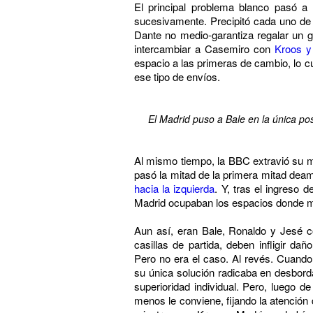
El principal problema blanco pasó a 
sucesivamente. Precipitó cada uno de 
Dante no medio-garantiza regalar un g
intercambiar a Casemiro con
Kroos y
espacio a las primeras de cambio, lo cu
ese tipo de envíos.
El Madrid puso a Bale en la única pos
Al mismo tiempo, la BBC extravió su m
pasó la mitad de la primera mitad dea
hacia la izquierda
. Y, tras el ingreso
Madrid ocupaban los espacios donde más 
Aun así, eran Bale, Ronaldo y Jesé co
casillas de partida, deben infligir da
Pero no era el caso. Al revés. Cuando 
su única solución radicaba en desbordar
superioridad individual. Pero, luego 
menos le conviene, fijando la atención 