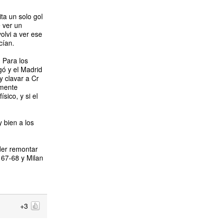
ta un solo gol
 ver un
olvi a ver ese
cían.
 Para los
gó y el Madrid
y clavar a Cr
amente
sico, y si el
 bien a los
der remontar
n 67-68 y Milan
+3