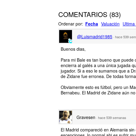
COMENTARIOS
(
83
)
Ordenar por:
Fecha
Valuación
Ultima 
@Luismadrid1985
·
hace 539 se
Buenos dias,
Para mi Bale es tan bueno que puede cre
encierra al galés a una única jugada q
jugador. Si a eso le sumamos que a Dra
de Zidane fue erronea. De todas forma
Obviamente esto es fútbol, pero un Ma
Bernabeu. El Madrid de Zidane aún no
Gravesen
·
hace 539 semanas
El Madrid compareció en Alemania sin 
escepciones, lo normal ahi es sufrir 