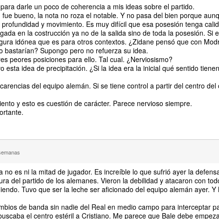
n para darle un poco de coherencia a mis ideas sobre el partido.
rid fue bueno, la nota no roza el notable. Y no pasa del bien porque au
 profundidad y movimiento. Es muy difícil que esa posesión tenga cal
ugada en la costrucción ya no de la salida sino de toda la posesión. Si e
 figura idónea que es para otros contextos. ¿Zidane pensó que con Modr
 bastarían? Supongo pero no refuerza su idea.
res peores posiciones para ello. Tal cual. ¿Nerviosismo?
esta idea de precipitación. ¿Si la idea era la inicial qué sentido tiene
 carencias del equipo alemán. Si se tiene control a partir del centro de
iento y esto es cuestión de carácter. Parece nervioso siempre.
ortante.
 semanas
no es ni la mitad de jugador. Es increíble lo que sufrió ayer la defens
ra del partido de los alemanes. Vieron la debilidad y atacaron con todo
diendo. Tuvo que ser la leche ser aficionado del equipo alemán ayer. Y
ambios de banda sin nadie del Real en medio campo para interceptar p
 buscaba el centro estéril a Cristiano. Me parece que Bale debe empeza