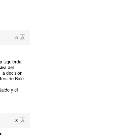
+5
a izquierda
iva del
 la decisión
tros de Bale.
aldo y el
+3
on