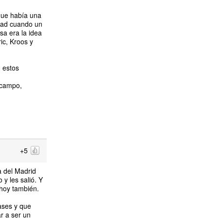
nque había una
idad cuando un
sa era la idea
ic, Kroos y
n estos
l campo,
+5
a del Madrid
 y les salió. Y
 hoy también.
ases y que
r a ser un