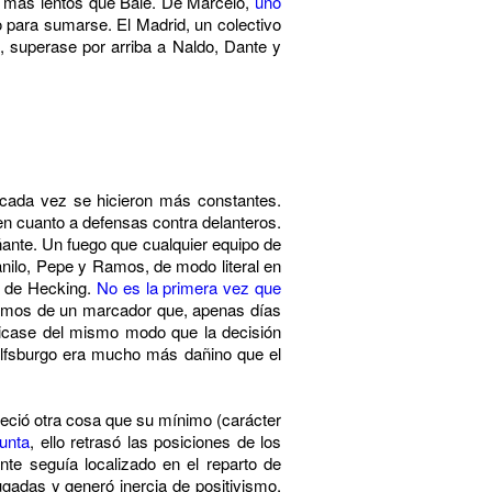
o más lentos que Bale. De Marcelo,
uno
 para sumarse. El Madrid, un colectivo
ío, superase por arriba a Naldo, Dante y
 cada vez se hicieron más constantes.
en cuanto a defensas contra delanteros.
ñante. Un fuego que cualquier equipo de
anilo, Pepe y Ramos, de modo literal en
es de Hecking.
No es la primera vez que
lamos de un marcador que, apenas días
licase del mismo modo que la decisión
lfsburgo era mucho más dañino que el
freció otra cosa que su mínimo (carácter
unta
, ello retrasó las posiciones de los
ente seguía localizado en el reparto de
ugadas y generó inercia de positivismo,