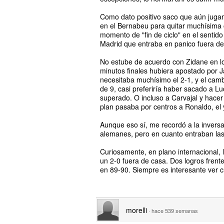
Como dato positivo saco que aún jugand
en el Bernabeu para quitar muchísima c
momento de "fin de ciclo" en el sentid
Madrid que entraba en panico fuera de
No estube de acuerdo con Zidane en los
minutos finales hubiera apostado por J
necesitaba muchísimo el 2-1, y el camb
de 9, casi preferiría haber sacado a 
superado. O incluso a Carvajal y hacer 
plan pasaba por centros a Ronaldo, el
Aunque eso sí, me recordó a la inversa
alemanes, pero en cuanto entraban las
Curiosamente, en plano internacional, 
un 2-0 fuera de casa. Dos logros frente
en 89-90. Siempre es interesante ver c
morelli
·
hace 539 semanas