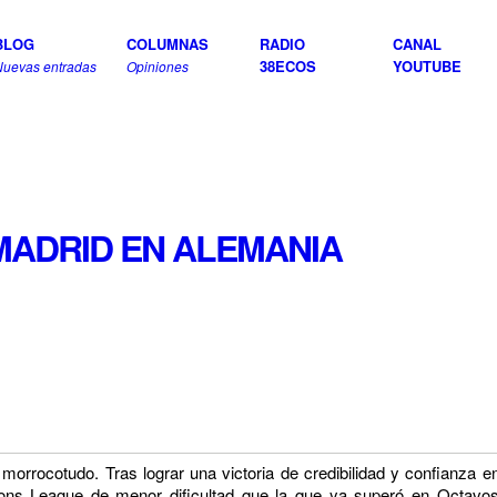
BLOG
COLUMNAS
RADIO
CANAL
38ECOS
YOUTUBE
Nuevas entradas
Opiniones
MADRID EN ALEMANIA
 morrocotudo. Tras lograr una victoria de credibilidad y confianza 
ions League de menor dificultad que la que ya superó en Octavo