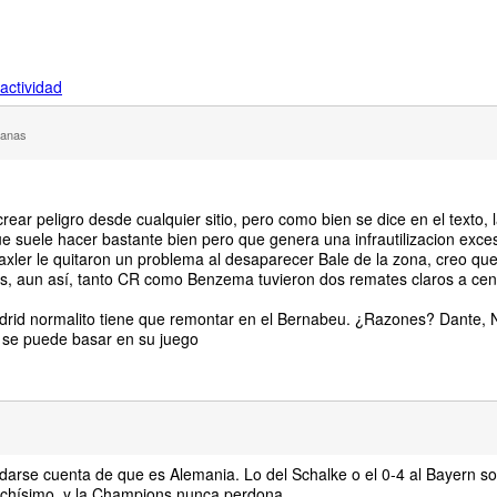
actividad
manas
ar peligro desde cualquier sitio, pero como bien se dice en el texto, l
ue suele hacer bastante bien pero que genera una infrautilizacion exces
xler le quitaron un problema al desaparecer Bale de la zona, creo que
s, aun así, tanto CR como Benzema tuvieron dos remates claros a cen
drid normalito tiene que remontar en el Bernabeu. ¿Razones? Dante, N
 se puede basar en su juego
darse cuenta de que es Alemania. Lo del Schalke o el 0-4 al Bayern s
muchísimo, y la Champions nunca perdona.