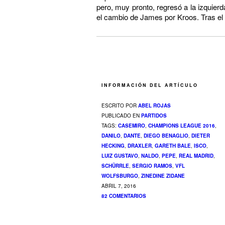
pero, muy pronto, regresó a la izquierd
el cambio de James por Kroos. Tras el m
INFORMACIÓN DEL ARTÍCULO
ESCRITO POR
ABEL ROJAS
PUBLICADO EN
PARTIDOS
TAGS:
CASEMIRO
,
CHAMPIONS LEAGUE 2016
,
DANILO
,
DANTE
,
DIEGO BENAGLIO
,
DIETER
HECKING
,
DRAXLER
,
GARETH BALE
,
ISCO
,
LUIZ GUSTAVO
,
NALDO
,
PEPE
,
REAL MADRID
,
SCHÜRRLE
,
SERGIO RAMOS
,
VFL
WOLFSBURGO
,
ZINEDINE ZIDANE
ABRIL 7, 2016
82 COMENTARIOS