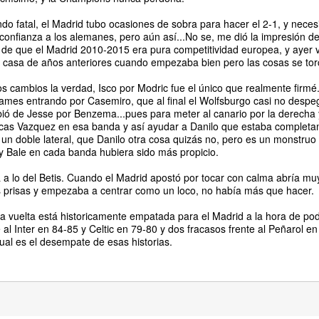
o fatal, el Madrid tubo ocasiones de sobra para hacer el 2-1, y necesi
onfianza a los alemanes, pero aún así...No se, me dió la impresión de
o de que el Madrid 2010-2015 era pura competitividad europea, y ayer v
 casa de años anteriores cuando empezaba bien pero las cosas se tor
 cambios la verdad, Isco por Modric fue el único que realmente firmé.
ames entrando por Casemiro, que al final el Wolfsburgo casi no despe
ió de Jesse por Benzema...pues para meter al canario por la derecha 
Lucas Vazquez en esa banda y así ayudar a Danilo que estaba complet
un doble lateral, que Danilo otra cosa quizás no, pero es un monstruo fí
 y Bale en cada banda hubiera sido más propicio.
 a lo del Betis. Cuando el Madrid apostó por tocar con calma abría muy
 prisas y empezaba a centrar como un loco, no había más que hacer.
la vuelta está historicamente empatada para el Madrid a la hora de po
 al Inter en 84-85 y Celtic en 79-80 y dos fracasos frente al Peñarol e
ual es el desempate de esas historias.