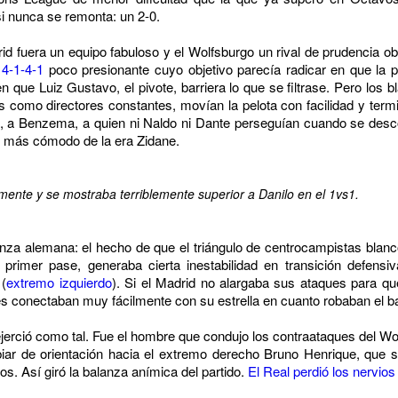
si nunca se remonta: un 2-0.
 fuera un equipo fabuloso y el Wolfsburgo un rival de prudencia oblig
 4-1-4-1
poco presionante cuyo objetivo parecía radicar en que la p
n que Luiz Gustavo, el pivote, barriera lo que se filtrase. Pero los 
 como directores constantes, movían la pelota con facilidad y ter
 a Benzema, a quien ni Naldo ni Dante perseguían cuando se descol
io más cómodo de la era Zidane.
ente y se mostraba terriblemente superior a Danilo en el 1vs1.
anza alemana: el hecho de que el triángulo de centrocampistas blanc
primer pase, generaba cierta inestabilidad en transición defens
 (
extremo izquierdo
). Si el Madrid no alargaba sus ataques para 
es conectaban muy fácilmente con su estrella en cuanto robaban el b
ejerció como tal. Fue el hombre que condujo los contraataques del Wol
biar de orientación hacia el extremo derecho Bruno Henrique, que
os. Así giró la balanza anímica del partido.
El Real perdió los nervios