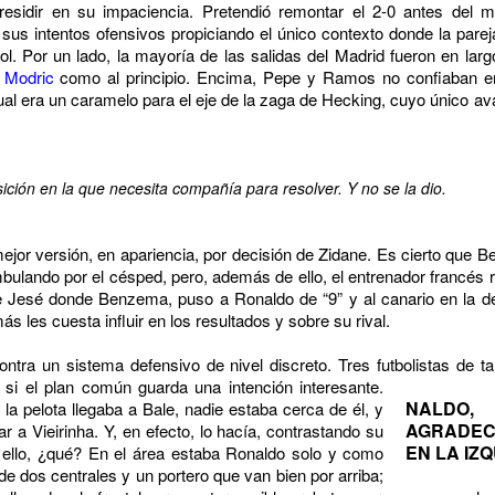
residir en su impaciencia. Pretendió remontar el 2-0 antes del m
sus intentos ofensivos propiciando el único contexto donde la pare
ol. Por un lado, la mayoría de las salidas del Madrid fueron en la
 Modric
como al principio. Encima, Pepe y Ramos no confiaban en
al era un caramelo para el eje de la zaga de Hecking, cuyo único aval
ición en la que necesita compañía para resolver. Y no se la dio.
ejor versión, en apariencia, por decisión de Zidane. Es cierto que 
mbulando por el césped, pero, además de ello, el entrenador francé
 de Jesé donde Benzema, puso a Ronaldo de “9” y al canario en la de
les cuesta influir en los resultados y sobre su rival.
ntra un sistema defensivo de nivel discreto. Tres futbolistas de t
ño si el plan común guarda una
intención interesante.
NALDO
la pelota llegaba a Bale, nadie estaba cerca de él, y
AGRADEC
 a Vieirinha. Y, en efecto, lo hacía, contrastando su
EN LA IZ
de ello, ¿qué? En el área estaba Ronaldo solo y como
de dos centrales y un portero que van bien por arriba;