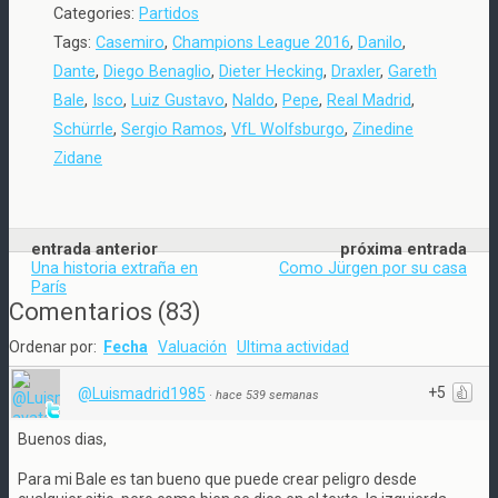
Categories:
Partidos
Tags:
Casemiro
,
Champions League 2016
,
Danilo
,
Dante
,
Diego Benaglio
,
Dieter Hecking
,
Draxler
,
Gareth
Bale
,
Isco
,
Luiz Gustavo
,
Naldo
,
Pepe
,
Real Madrid
,
Schürrle
,
Sergio Ramos
,
VfL Wolfsburgo
,
Zinedine
Zidane
entrada anterior
próxima entrada
Una historia extraña en
Como Jürgen por su casa
París
Comentarios
(
83
)
Ordenar por:
Fecha
Valuación
Ultima actividad
+5
@Luismadrid1985
·
hace 539 semanas
Buenos dias,
Para mi Bale es tan bueno que puede crear peligro desde