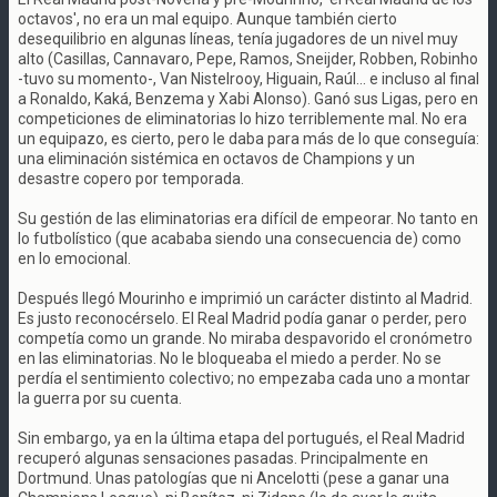
octavos', no era un mal equipo. Aunque también cierto
desequilibrio en algunas líneas, tenía jugadores de un nivel muy
alto (Casillas, Cannavaro, Pepe, Ramos, Sneijder, Robben, Robinho
-tuvo su momento-, Van Nistelrooy, Higuain, Raúl... e incluso al final
a Ronaldo, Kaká, Benzema y Xabi Alonso). Ganó sus Ligas, pero en
competiciones de eliminatorias lo hizo terriblemente mal. No era
un equipazo, es cierto, pero le daba para más de lo que conseguía:
una eliminación sistémica en octavos de Champions y un
desastre copero por temporada.
Su gestión de las eliminatorias era difícil de empeorar. No tanto en
lo futbolístico (que acababa siendo una consecuencia de) como
en lo emocional.
Después llegó Mourinho e imprimió un carácter distinto al Madrid.
Es justo reconocérselo. El Real Madrid podía ganar o perder, pero
competía como un grande. No miraba despavorido el cronómetro
en las eliminatorias. No le bloqueaba el miedo a perder. No se
perdía el sentimiento colectivo; no empezaba cada uno a montar
la guerra por su cuenta.
Sin embargo, ya en la última etapa del portugués, el Real Madrid
recuperó algunas sensaciones pasadas. Principalmente en
Dortmund. Unas patologías que ni Ancelotti (pese a ganar una