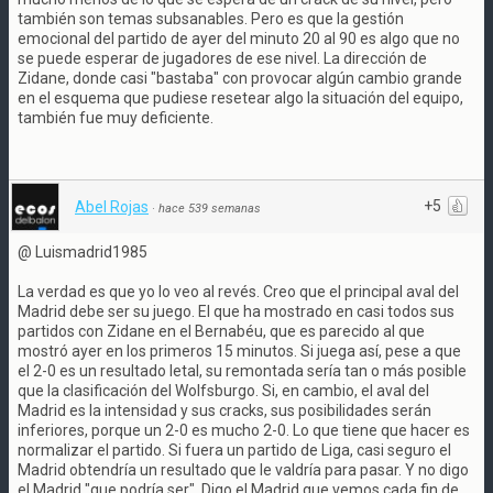
también son temas subsanables. Pero es que la gestión
emocional del partido de ayer del minuto 20 al 90 es algo que no
se puede esperar de jugadores de ese nivel. La dirección de
Zidane, donde casi "bastaba" con provocar algún cambio grande
en el esquema que pudiese resetear algo la situación del equipo,
también fue muy deficiente.
+5
Abel Rojas
·
hace 539 semanas
@ Luismadrid1985
La verdad es que yo lo veo al revés. Creo que el principal aval del
Madrid debe ser su juego. El que ha mostrado en casi todos sus
partidos con Zidane en el Bernabéu, que es parecido al que
mostró ayer en los primeros 15 minutos. Si juega así, pese a que
el 2-0 es un resultado letal, su remontada sería tan o más posible
que la clasificación del Wolfsburgo. Si, en cambio, el aval del
Madrid es la intensidad y sus cracks, sus posibilidades serán
inferiores, porque un 2-0 es mucho 2-0. Lo que tiene que hacer es
normalizar el partido. Si fuera un partido de Liga, casi seguro el
Madrid obtendría un resultado que le valdría para pasar. Y no digo
el Madrid "que podría ser". Digo el Madrid que vemos cada fin de