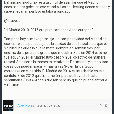
Del mismo modo, no resulta difícil de asimilar que el Madrid
encajase dos goles en ese estadio. Los de Hecking tienen calidad y
saben llegar arriba. Eso estaba anunciado.
@Gravesen
"el Madrid 2010-2015 era pura competitividad europea"
Tampoco hay que exagerar, ojo. La competitividad del Madrid en
ese lustro está por debajo de la calidad de sus futbolistas, que es
sin ninguna duda lo que le mete siempre en semifinales, por
encima de la jerarquía grupal que muestra. Solo en 2014 esto no
fue así. En 2014 el Madrid tuvo peso y nivel colectivo de manera
radical. Solo tiene la manchita relativa de Dortmund, y bueno, son
cosas que pueden pasar y más si vas 3-0 en la ida. Supo
corregirse en el partido. El Madrid de 2014 es intachable en ese
sentido. El de 2012 quizás también, pero su trayecto hasta
semifinales (CSKA-Apoel) fue tan sencillo que no puede entrar a
valorarse.
+15
Abel Rojas
·
hace 539 semanas