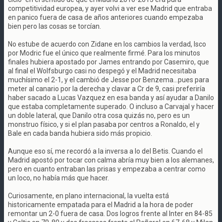
competitividad europea, y ayer volvi a ver ese Madrid que entraba
en panico fuera de casa de años anteriores cuando empezaba
bien pero las cosas se torcían.
No estube de acuerdo con Zidane en los cambios la verdad, Isco
por Modric fue el único que realmente firmé. Para los minutos
finales hubiera apostado por James entrando por Casemiro, que
al final el Wolfsburgo casi no despegó y el Madrid necesitaba
muchísimo el 2-1, y el cambió de Jesse por Benzema...pues para
meter al canario por la derecha y clavar a Cr de 9, casi preferiría
haber sacado a Lucas Vazquez en esa banda y así ayudar a Danilo
que estaba completamente superado. O incluso a Carvajal y hacer
un doble lateral, que Danilo otra cosa quizás no, pero es un
monstruo físico, y si el plan pasaba por centros a Ronaldo, el y
Bale en cada banda hubiera sido más propicio.
Aunque eso sí, me recordó a la inversa a lo del Betis. Cuando el
Madrid apostó por tocar con calma abría muy bien a los alemanes,
pero en cuanto entraban las prisas y empezaba a centrar como
un loco, no había más que hacer.
Curiosamente, en plano internacional, la vuelta está
historicamente empatada para el Madrid a la hora de poder
remontar un 2-0 fuera de casa. Dos logros frente al Inter en 84-85