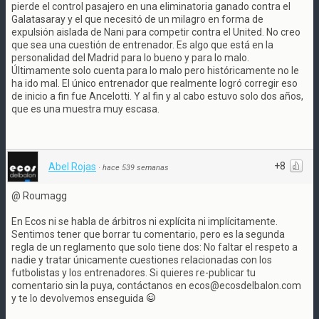
pierde el control pasajero en una eliminatoria ganado contra el
Galatasaray y el que necesitó de un milagro en forma de
expulsión aislada de Nani para competir contra el United. No creo
que sea una cuestión de entrenador. Es algo que está en la
personalidad del Madrid para lo bueno y para lo malo.
Últimamente solo cuenta para lo malo pero históricamente no le
ha ido mal. El único entrenador que realmente logró corregir eso
de inicio a fin fue Ancelotti. Y al fin y al cabo estuvo solo dos años,
que es una muestra muy escasa.
+8
Abel Rojas
·
hace 539 semanas
@ Roumagg
En Ecos ni se habla de árbitros ni explícita ni implícitamente.
Sentimos tener que borrar tu comentario, pero es la segunda
regla de un reglamento que solo tiene dos: No faltar el respeto a
nadie y tratar únicamente cuestiones relacionadas con los
futbolistas y los entrenadores. Si quieres re-publicar tu
comentario sin la puya, contáctanos en ecos@ecosdelbalon.com
y te lo devolvemos enseguida