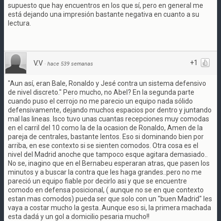
supuesto que hay encuentros en los que sí, pero en general me
está dejando una impresión bastante negativa en cuanto a su
lectura.
+1
V.V
·
hace 539 semanas
"Aun así, eran Bale, Ronaldo y Jesé contra un sistema defensivo
de nivel discreto." Pero mucho, no Abel? En la segunda parte
cuando puso el cerrojo no me parecio un equipo nada sólido
defensivamente, dejando muchos espacios por dentro y juntando
mal las lineas. Isco tuvo unas cuantas recepciones muy comodas
en el carril del 10 como la de la ocasion de Ronaldo, Amen de la
pareja de centrales, bastante lentos. Eso si dominando bien por
arriba, en ese contexto si se sienten comodos. Otra cosa es el
nivel del Madrid anoche que tampoco esque agitara demasiado..
No se, inagino que en el Bernabeu esperaran atras, que pasen los
minutos y a buscar la contra que les haga grandes..pero no me
pareció un equipo fiable por decirlo asi y que se encuentre
comodo en defensa posicional, ( aunque no se en que contexto
estan mas comodos) pueda ser que solo con un "buen Madrid" les
vaya a costar mucho la gesta..Aunque eso si, la primera machada
esta dadá y un gol a domicilio pesaria mucho!!