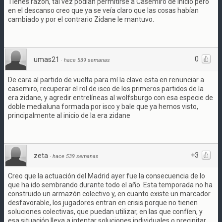
Tienes razón, tal vez podían permitirse a Casemiro de inicio pero
en el descanso creo que ya se veía claro que las cosas habían
cambiado y por el contrario Zidane le mantuvo.
0
umas21
·
hace 539 semanas
De cara al partido de vuelta para mí la clave esta en renunciar a
casemiro, recuperar el rol de isco de los primeros partidos de la
era zidane, y agredir entrelíneas al wolfsburgo con esa especie de
doble medialuna formada por isco y bale que ya hemos visto,
principalmente al inicio de la era zidane
+3
zeta
·
hace 539 semanas
Creo que la actuación del Madrid ayer fue la consecuencia de lo
que ha ido sembrando durante todo el año. Esta temporada no ha
construido un armazón colectivo y, en cuanto existe un marcador
desfavorable, los jugadores entran en crisis porque no tienen
soluciones colectivas, que puedan utilizar, en las que confíen, y
esa situación lleva a intentar soluciones individuales o precipitar