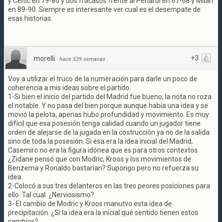
y Celtic en 79-80 y dos fracasos frente al Peñarol en 67-68 y Milan
en 89-90. Siempre es interesante ver cual es el desempate de
esas historias.
+3
morelli
·
hace 539 semanas
Voy a utilizar el truco de la numeración para darle un poco de
coherencia a mis ideas sobre el partido.
1-Si bien el inicio del partido del Madrid fue bueno, la nota no roza
el notable. Y no pasa del bien porque aunque había una idea y se
movió la pelota, apenas hubo profundidad y movimiento. Es muy
difícil que esa posesión tenga calidad cuando un jugador tiene
orden de alejarse de la jugada en la costrucción ya no de la salida
sino de toda la posesión. Si esa era la idea inicial del Madrid,
Casemiro no era la figura idónea que es para otros contextos.
¿Zidane pensó que con Modric, Kroos y los movimientos de
Benzema y Ronaldo bastarían? Supongo pero no refuerza su
idea.
2-Colocó a sus tres delanteros en las tres peores posiciones para
ello. Tal cual. ¿Nerviosismo?
3- El cambio de Modric y Kroos manutvo esta idea de
precipitación. ¿Si la idea era la inicial qué sentido tienen estos
cambios?