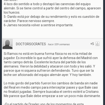
4-Isco dio sentido a todo y destapó las carencias del equipo
alemán. Si se tiene control a partir del centro del campo, aparecen
los huecos.
5- Danilo está por debajo de su rendimiento y esto es cuestión de
carácter. Parece nervioso siempre.
6-James necesita volver a sentirse importante.
+5
DOCTORSOCRATES
·
hace 539 semanas
Si Ramos no está en buena forma física no es ni la mitad de
jugador. Es increíble lo que sufrió ayer la defensa del Madrid con
tanto campo detrás. Excelente lectura del partido de los
alemanes. Vieron la debilidad y atacaron con todo y les salió. Y
parece que ni siquiera sufrieron defendiendo. Tuvo que ser la
leche ser aficionado del equipo alemán ayer. Y hoy también.
Lo más gordo del partido fueron los cambios de banda sin nadie
del Real en medio campo para interceptar pases y que Bale casi
no finalizó jugadas. Siempre buscaba el centro estéril a Cristiano.
Me parece que Bale debe empezar a ser un poco más dominante.
¿Es el partido de Draxler uno de los momentos de esta