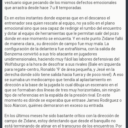
vestuario sigue pecando de los mismos defectos emocionales
que arrastra desde hace 7 u 8 temporadas.
Es en estos instantes donde esperas que en el descanso el
entrenador sea quien rescate al equipo, no ya sólo en el plano
emocional sino que sea capaz de redirigir el rumbo del encuentro
y dotar al equipo de herramientas que le permitan salir del pozo
donde en ese momento se encuenta. Y en este punto Zidane falló
de manera clara., su dirección de campo fue muy mala. La
configuración de la delantera fue extrañísima, con la salida de
Benzema convirtió a sus trío atacante en jugadores
unidimensionales, haciendo muy fácil las labores defensivas del
Wolfsburgo a la hora de descifrar a sus rivales (Bale en izquierda
para regate-centro, Ronaldo '9' de área pequeña, y Jesé en la
derecha donde sólo tiene salida hacia fuera y de poco nivel). A eso
se sumaba un mediocampo que tendía al aplastamiento en
dirección a la base de la jugada lo cual dibuja un escenario en el
que se formaban dos líneas de tres muy horizontales, sin ningún
tipo de referencias en la espalda de la presión rival. En este
momento es dónde se esperaba que entrase James Rodírguez o
Isco Alarcon, quiénes demoraron en exceso su entrada.
En los últimos meses he sido bastante crítico con la dirección de
campo de Zidane, estoy detectando que desde el banquillo no
está terminando de atinar en el transcurso de los encuentros. Por