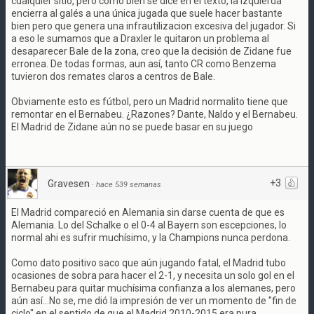
cualquier sitio, pero como bien se dice en el texto, la izquierda
encierra al galés a una única jugada que suele hacer bastante
bien pero que genera una infrautilizacion excesiva del jugador. Si
a eso le sumamos que a Draxler le quitaron un problema al
desaparecer Bale de la zona, creo que la decisión de Zidane fue
erronea. De todas formas, aun así, tanto CR como Benzema
tuvieron dos remates claros a centros de Bale.
Obviamente esto es fútbol, pero un Madrid normalito tiene que
remontar en el Bernabeu. ¿Razones? Dante, Naldo y el Bernabeu.
El Madrid de Zidane aún no se puede basar en su juego
+3
Gravesen
·
hace 539 semanas
El Madrid compareció en Alemania sin darse cuenta de que es
Alemania. Lo del Schalke o el 0-4 al Bayern son escepciones, lo
normal ahi es sufrir muchísimo, y la Champions nunca perdona.
Como dato positivo saco que aún jugando fatal, el Madrid tubo
ocasiones de sobra para hacer el 2-1, y necesita un solo gol en el
Bernabeu para quitar muchísima confianza a los alemanes, pero
aún así...No se, me dió la impresión de ver un momento de "fin de
ciclo" en el sentido de que el Madrid 2010-2015 era pura