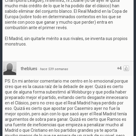
Champions League), ni Benítez, ni Zidane (lo de ayer le quita
mucho más crédito de lo que le ha podido dar el clásico) han
sabido eliminar del conjunto blanco. El Real Madrid en la Copa de
Europa (sobre todo en determinados contextos en los que se
siente con poco que ganar y mucho que perder) entra en
combustión ante el primer revés.
El Madrid, sin quitarle mérito a sus rivales, se inventa sus propios
monstruos.
+4
theblues
·
hace 539 semanas
PS: En mi anterior comentario me centro en lo emocional porque
creo que es la causa raíz de la debacle de ayer. Quizá es cierto
que de alguna forma subestimó al Wolsburgo y que podía haber
preparado mejor el partido, evitando cierto desgaste innecesario
en el Clásico, pero no creo que el Real Madrid haya perdido por
eso. Quizá es cierto que apostar por Casemiro ayer no fue la
mejor opción, pero aún con lo que sacó ayer el Real Madrid tenía
argumentos de sobra para ganar. Quizá es cierto que Ramos es
una fuente de ineficiencias que empieza a penalizar mucho al
Madrid o que Cristiano en los partidos grandes ya te aporta
mucho menos de lo que se espera de un crack de su nivel, pero