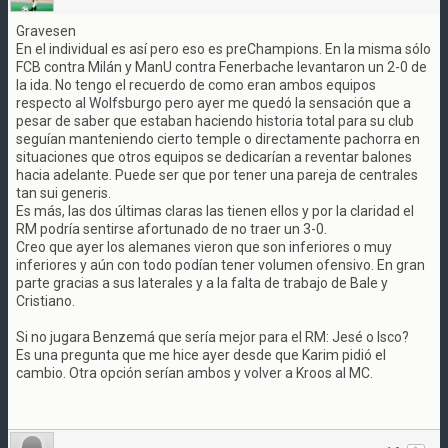
Gravesen
En el individual es así pero eso es preChampions. En la misma sólo
FCB contra Milán y ManU contra Fenerbache levantaron un 2-0 de
la ida. No tengo el recuerdo de como eran ambos equipos
respecto al Wolfsburgo pero ayer me quedó la sensación que a
pesar de saber que estaban haciendo historia total para su club
seguían manteniendo cierto temple o directamente pachorra en
situaciones que otros equipos se dedicarían a reventar balones
hacia adelante. Puede ser que por tener una pareja de centrales
tan sui generis.
Es más, las dos últimas claras las tienen ellos y por la claridad el
RM podría sentirse afortunado de no traer un 3-0.
Creo que ayer los alemanes vieron que son inferiores o muy
inferiores y aún con todo podían tener volumen ofensivo. En gran
parte gracias a sus laterales y a la falta de trabajo de Bale y
Cristiano.
Si no jugara Benzemá que sería mejor para el RM: Jesé o Isco?
Es una pregunta que me hice ayer desde que Karim pidió el
cambio. Otra opción serían ambos y volver a Kroos al MC.