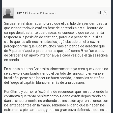
+4
umas21
·
hace 539 semanas
Sin caer en el dramatismo creo que el partido de ayer demuestra
que zidane todavía está en fase de aprendizaje y su lectura de
campo deja bastante que desear. Es curioso lo que se comenta
respecto a la posición de cristiano, porque a pesar de que si es
cierto que los últimos minutos los jugó clavado en el área, mi
percepción fue que jugó muchos más en banda de derecha que
de 9, para mí aquí el problema es que jesé como 9 no fue capaz
de ofrecerle un apoyo interior a Bale cada vez que el galés recibía
en banda.
En cuanto al tema Casemiro, sinceramente yo creo que zidane no
se atrevió a cambiarlo viendo el partido de ramos, no en vano el
brasileño, pese a no hacer un buen partido, le sacó las castañas
del fuego al capitán blanco en más de una ocasión.
Por último y como relfexión he de reconocer que me sorprende la
confianza que tanto benítez como zidane están depositando en
danilo, sinceramente no entiendo su inclusión ayer en el once, con
los antecedentes en la mano, sabiendo el daño que le hacen los
extremos a pie cambiado, y que su gran baza defensiva que es la