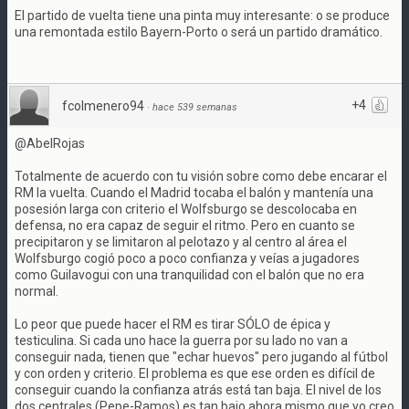
El partido de vuelta tiene una pinta muy interesante: o se produce
una remontada estilo Bayern-Porto o será un partido dramático.
+4
fcolmenero94
·
hace 539 semanas
@AbelRojas
Totalmente de acuerdo con tu visión sobre como debe encarar el
RM la vuelta. Cuando el Madrid tocaba el balón y mantenía una
posesión larga con criterio el Wolfsburgo se descolocaba en
defensa, no era capaz de seguir el ritmo. Pero en cuanto se
precipitaron y se limitaron al pelotazo y al centro al área el
Wolfsburgo cogió poco a poco confianza y veías a jugadores
como Guilavogui con una tranquilidad con el balón que no era
normal.
Lo peor que puede hacer el RM es tirar SÓLO de épica y
testiculina. Si cada uno hace la guerra por su lado no van a
conseguir nada, tienen que "echar huevos" pero jugando al fútbol
y con orden y criterio. El problema es que ese orden es difícil de
conseguir cuando la confianza atrás está tan baja. El nivel de los
dos centrales (Pepe-Ramos) es tan bajo ahora mismo que yo creo