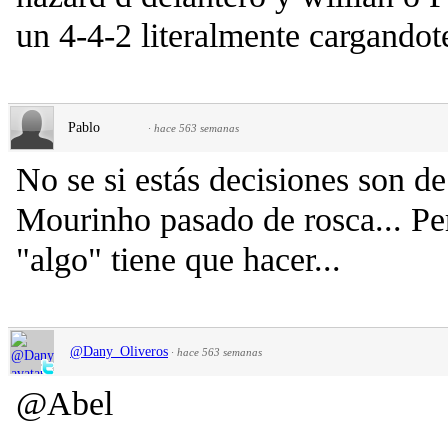
un 4-4-2 literalmente cargandot
Pablo
·
hace 563 semanas
No se si estás decisiones son 
Mourinho pasado de rosca... Pe
"algo" tiene que hacer...
@Dany_Oliveros
·
hace 563 semanas
@Abel