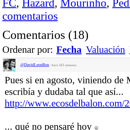
FC
,
Hazard
,
Mourinho
,
Ped
comentarios
Comentarios
(
18
)
Ordenar por:
Fecha
Valuación
@DavidLeonRon
·
hace 563 semanas
Pues si en agosto, viniendo de 
escribía y dudaba tal que así...
http://www.ecosdelbalon.com/20
... qué no pensaré hoy