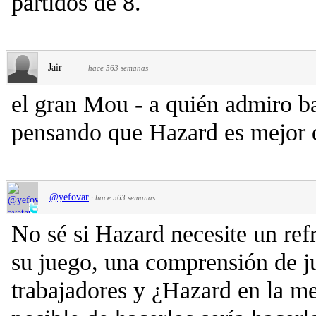
partidos de 8.
Jair
·
hace 563 semanas
el gran Mou - a quién admiro ba
pensando que Hazard es mejor q
@yefovar
·
hace 563 semanas
No sé si Hazard necesite un ref
su juego, una comprensión de j
trabajadores y ¿Hazard en la m